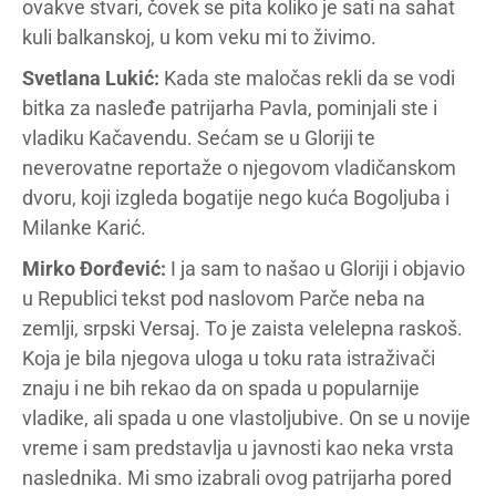
ovakve stvari, čovek se pita koliko je sati na sahat
kuli balkanskoj, u kom veku mi to živimo.
Svetlana Lukić:
Kada ste maločas rekli da se vodi
bitka za nasleđe patrijarha Pavla, pominjali ste i
vladiku Kačavendu. Sećam se u Gloriji te
neverovatne reportaže o njegovom vladičanskom
dvoru, koji izgleda bogatije nego kuća Bogoljuba i
Milanke Karić.
Mirko Đorđević:
I ja sam to našao u Gloriji i objavio
u Republici tekst pod naslovom Parče neba na
zemlji, srpski Versaj. To je zaista velelepna raskoš.
Koja je bila njegova uloga u toku rata istraživači
znaju i ne bih rekao da on spada u popularnije
vladike, ali spada u one vlastoljubive. On se u novije
vreme i sam predstavlja u javnosti kao neka vrsta
naslednika. Mi smo izabrali ovog patrijarha pored