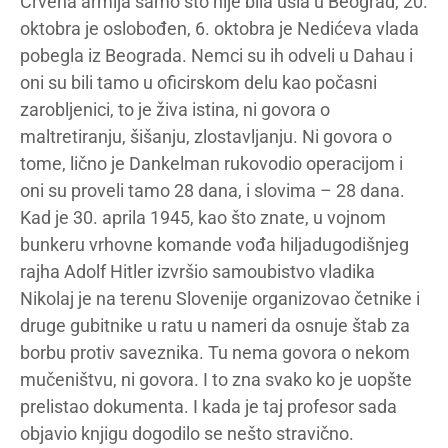
Crvena armija samo što nije bila ušla u Beograd, 20.
oktobra je oslobođen, 6. oktobra je Nedićeva vlada
pobegla iz Beograda. Nemci su ih odveli u Dahau i
oni su bili tamo u oficirskom delu kao počasni
zarobljenici, to je živa istina, ni govora o
maltretiranju, šišanju, zlostavljanju. Ni govora o
tome, lično je Dankelman rukovodio operacijom i
oni su proveli tamo 28 dana, i slovima – 28 dana.
Kad je 30. aprila 1945, kao što znate, u vojnom
bunkeru vrhovne komande vođa hiljadugodišnjeg
rajha Adolf Hitler izvršio samoubistvo vladika
Nikolaj je na terenu Slovenije organizovao četnike i
druge gubitnike u ratu u nameri da osnuje štab za
borbu protiv saveznika. Tu nema govora o nekom
mučeništvu, ni govora. I to zna svako ko je uopšte
prelistao dokumenta. I kada je taj profesor sada
objavio knjigu dogodilo se nešto stravično.