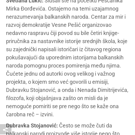
Svetlana Lukić:
Slušali ste na početku Peščanika
Mirka Đorđevića. Ostajemo na temi uzajamnog
nerazumevanja balkanskih naroda. Centar za mir i
razvoj demokratije Vesne Pešić organizovao
nedavno raspravu čiji povod su bile četiri knjige-
priručnika za nastavnike istorije srednjih škola, koje
su zajednički napisali istoričari iz čitavog regiona
pokušavajući da uporednim istorijama balkanskih
naroda pomognu proces pomirenja među njima.
Čućete jednu od autorki ovog velikog i važnog
projekta, o kojem smo već govorili u emisiji,
Dubravku Stojanović, a onda i Nenada Dimitrijevića,
filozofa, koji objašnjava zašto on misli da je
nemoguće pomiriti se pre nego što se kaže ona
čarobna reč – izvini.
Dubravka Stojanović:
Često se može čuti da
balkanski narodi proizvode više istorije nego što