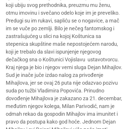
koji ubiju svog prethodnika, preuzmu mu ženu,
otmu imovinu i svečano odelo koje im je preveliko.
Predugi su im rukavi, sapliću se o nogavice, a mač
im se vuče po zemlji. Bilo je nečeg fantomskog i
zastrašujućeg u slici na kojoj Koštunica sa
stepenica skupštine maše nepostojećem narodu,
koji je trebalo da slavi ispunjenje njegovog
dečačkog sna o Koštunici Vojislavu ustavotvorcu.
Kraj njega je bio i njegov verni sluga Dejan Mihajlov.
Sud je inače juče izdao nalog za privođenje
Mihajlova, jer se ovaj 26 puta nije odazvao pozivu
suda po tužbi Vladimira Popovića. Prinudno
dovođenje Mihajlova je zakazano za 21. decembar,
međutim njegov kolega, Milan Parivodić, nam je
odmah rekao da gospodin Mihajlov ima imunitet i
pravo da postupa kako god hoće. Jednom Dejan