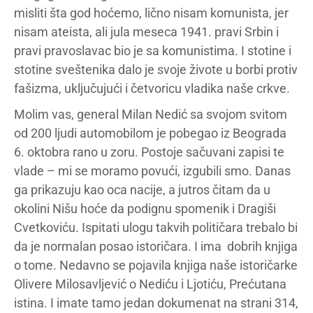
misliti šta god hoćemo, lično nisam komunista, jer
nisam ateista, ali jula meseca 1941. pravi Srbin i
pravi pravoslavac bio je sa komunistima. I stotine i
stotine sveštenika dalo je svoje živote u borbi protiv
fašizma, uključujući i četvoricu vladika naše crkve.
Molim vas, general Milan Nedić sa svojom svitom
od 200 ljudi automobilom je pobegao iz Beograda
6. oktobra rano u zoru. Postoje sačuvani zapisi te
vlade – mi se moramo povući, izgubili smo. Danas
ga prikazuju kao oca nacije, a jutros čitam da u
okolini Nišu hoće da podignu spomenik i Dragiši
Cvetkoviću. Ispitati ulogu takvih političara trebalo bi
da je normalan posao istoričara. I ima dobrih knjiga
o tome. Nedavno se pojavila knjiga naše istoričarke
Olivere Milosavljević o Nediću i Ljotiću, Prećutana
istina. I imate tamo jedan dokumenat na strani 314,