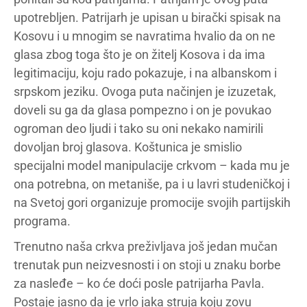
upotrebljen. Patrijarh je upisan u birački spisak na
Kosovu i u mnogim se navratima hvalio da on ne
glasa zbog toga što je on žitelj Kosova i da ima
legitimaciju, koju rado pokazuje, i na albanskom i
srpskom jeziku. Ovoga puta načinjen je izuzetak,
doveli su ga da glasa pompezno i on je povukao
ogroman deo ljudi i tako su oni nekako namirili
dovoljan broj glasova. Koštunica je smislio
specijalni model manipulacije crkvom – kada mu je
ona potrebna, on metaniše, pa i u lavri studeničkoj i
na Svetoj gori organizuje promocije svojih partijskih
programa.
Trenutno naša crkva preživljava još jedan mučan
trenutak pun neizvesnosti i on stoji u znaku borbe
za nasleđe – ko će doći posle patrijarha Pavla.
Postaje jasno da je vrlo jaka struja koju zovu