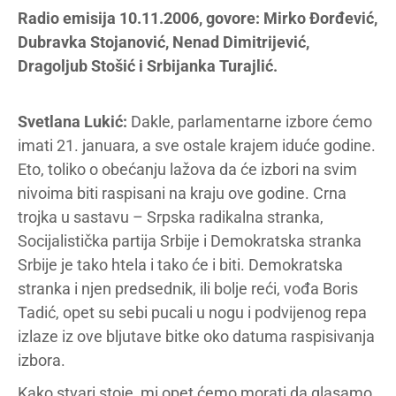
Radio emisija 10.11.2006, govore: Mirko Đorđević,
Dubravka Stojanović, Nenad Dimitrijević,
Dragoljub Stošić i Srbijanka Turajlić.
Svetlana Lukić:
Dakle, parlamentarne izbore ćemo
imati 21. januara, a sve ostale krajem iduće godine.
Eto, toliko o obećanju lažova da će izbori na svim
nivoima biti raspisani na kraju ove godine. Crna
trojka u sastavu – Srpska radikalna stranka,
Socijalistička partija Srbije i Demokratska stranka
Srbije je tako htela i tako će i biti. Demokratska
stranka i njen predsednik, ili bolje reći, vođa Boris
Tadić, opet su sebi pucali u nogu i podvijenog repa
izlaze iz ove bljutave bitke oko datuma raspisivanja
izbora.
Kako stvari stoje, mi opet ćemo morati da glasamo