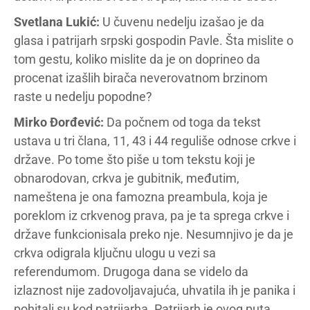
Svetlana Lukić:
U čuvenu nedelju izašao je da
glasa i patrijarh srpski gospodin Pavle. Šta mislite o
tom gestu, koliko mislite da je on doprineo da
procenat izašlih birača neverovatnom brzinom
raste u nedelju popodne?
Mirko Đorđević:
Da počnem od toga da tekst
ustava u tri člana, 11, 43 i 44 reguliše odnose crkve i
države. Po tome što piše u tom tekstu koji je
obnarodovan, crkva je gubitnik, međutim,
nameštena je ona famozna preambula, koja je
poreklom iz crkvenog prava, pa je ta sprega crkve i
države funkcionisala preko nje. Nesumnjivo je da je
crkva odigrala ključnu ulogu u vezi sa
referendumom. Drugoga dana se videlo da
izlaznost nije zadovoljavajuća, uhvatila ih je panika i
pohitali su kod patrijarha. Patrijarh je ovog puta