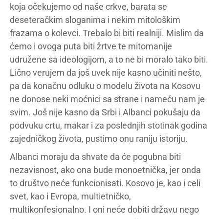
koja očekujemo od naše crkve, barata se
deseteračkim sloganima i nekim mitološkim
frazama o kolevci. Trebalo bi biti realniji. Mislim da
ćemo i ovoga puta biti žrtve te mitomanije
udružene sa ideologijom, a to ne bi moralo tako biti.
Lično verujem da još uvek nije kasno učiniti nešto,
pa da konačnu odluku o modelu života na Kosovu
ne donose neki moćnici sa strane i nameću nam je
svim. Još nije kasno da Srbi i Albanci pokušaju da
podvuku crtu, makar i za poslednjih stotinak godina
zajedničkog života, pustimo onu raniju istoriju.
Albanci moraju da shvate da će pogubna biti
nezavisnost, ako ona bude monoetnička, jer onda
to društvo neće funkcionisati. Kosovo je, kao i celi
svet, kao i Evropa, multietničko,
multikonfesionalno. I oni neće dobiti državu nego