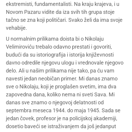
ekstremisti, fundamentalisti. Na kraju krajeva, i u
Novom Pazaru vidite da iza svih tih grupa stoje
tačno se zna koji političari. Svako želi da ima svoje
vehabije.
U normalnim prilikama doista bi o Nikolaju
Velimiroviću trebalo odavno prestati i govoriti,
budući da su istoriografija i istorija književnosti
davno odredile njegovu ulogu i vrednovale njegovo
delo. Ali u našim prilikama nije tako, pa ću vam
navesti jedan neobičan primer. Mi danas znamo
sve o Nikolaju, koji je proglašen svetim, ima dva
zapovedna dana, koliko nema ni sveti Sava. Mi
danas sve znamo o njegovoj delatnosti od
septembra meseca 1944. do maja 1945. Sada se
jedan čovek, profesor je na policijskoj akademiji,
dosetio baveći se istraživanjem da još jedanput