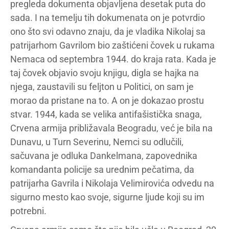
pregleda dokumenta objavljena desetak puta do
sada. I na temelju tih dokumenata on je potvrdio
ono što svi odavno znaju, da je vladika Nikolaj sa
patrijarhom Gavrilom bio zaštićeni čovek u rukama
Nemaca od septembra 1944. do kraja rata. Kada je
taj čovek objavio svoju knjigu, digla se hajka na
njega, zaustavili su feljton u Politici, on sam je
morao da pristane na to. A on je dokazao prostu
stvar. 1944, kada se velika antifašistička snaga,
Crvena armija približavala Beogradu, već je bila na
Dunavu, u Turn Severinu, Nemci su odlučili,
sačuvana je odluka Dankelmana, zapovednika
komandanta policije sa urednim pečatima, da
patrijarha Gavrila i Nikolaja Velimirovića odvedu na
sigurno mesto kao svoje, sigurne ljude koji su im
potrebni.