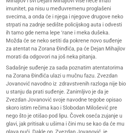
Mihajlov i svi Dejani Mihajlovi više neće imati
imunitet, pa nisu u međuvremenu proglašeni
svecima, a onda će i njega i njegove drugove neko
strpati na zadnje sedište policijskog auta i odvesti
ih tamo gde nema lepe ‘rane i meka dušeka.
Možda će se neko setiti da pokrene novo suđenje
za atentat na Zorana Đinđića, pa će Dejan Mihajlov
morati da odgovori na još neka pitanja.
Sadašnje suđenje za sada poznatim atentatorima
na Zorana Đinđića ulazi u mučnu fazu. Zvezdan
Jovanović navodno iz zdravstvenih razloga nije bio
u stanju da prati suđenje. Zanimljivo je da je
Zvezdan Jovanović svoje navodne tegobe opisao
skoro istim rečima kao i Slobodan Milošević pre
nego što je otišao pod lipu. Čovek oseća zujanje u
glavi, jak pritisak u ušima i čini mu se kao da će mu
glava pući. Dakle on, Zvezdan Jovanović, je