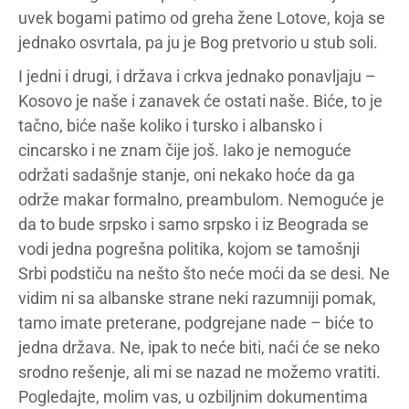
uvek bogami patimo od greha žene Lotove, koja se
jednako osvrtala, pa ju je Bog pretvorio u stub soli.
I jedni i drugi, i država i crkva jednako ponavljaju –
Kosovo je naše i zanavek će ostati naše. Biće, to je
tačno, biće naše koliko i tursko i albansko i
cincarsko i ne znam čije još. Iako je nemoguće
održati sadašnje stanje, oni nekako hoće da ga
održe makar formalno, preambulom. Nemoguće je
da to bude srpsko i samo srpsko i iz Beograda se
vodi jedna pogrešna politika, kojom se tamošnji
Srbi podstiču na nešto što neće moći da se desi. Ne
vidim ni sa albanske strane neki razumniji pomak,
tamo imate preterane, podgrejane nade – biće to
jedna država. Ne, ipak to neće biti, naći će se neko
srodno rešenje, ali mi se nazad ne možemo vratiti.
Pogledajte, molim vas, u ozbiljnim dokumentima