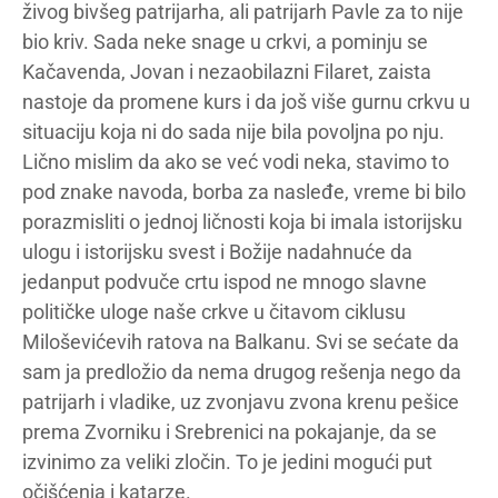
živog bivšeg patrijarha, ali patrijarh Pavle za to nije
bio kriv. Sada neke snage u crkvi, a pominju se
Kačavenda, Jovan i nezaobilazni Filaret, zaista
nastoje da promene kurs i da još više gurnu crkvu u
situaciju koja ni do sada nije bila povoljna po nju.
Lično mislim da ako se već vodi neka, stavimo to
pod znake navoda, borba za nasleđe, vreme bi bilo
porazmisliti o jednoj ličnosti koja bi imala istorijsku
ulogu i istorijsku svest i Božije nadahnuće da
jedanput podvuče crtu ispod ne mnogo slavne
političke uloge naše crkve u čitavom ciklusu
Miloševićevih ratova na Balkanu. Svi se sećate da
sam ja predložio da nema drugog rešenja nego da
patrijarh i vladike, uz zvonjavu zvona krenu pešice
prema Zvorniku i Srebrenici na pokajanje, da se
izvinimo za veliki zločin. To je jedini mogući put
očišćenja i katarze.