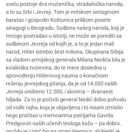
svetu postoje dva mučenička, stradalnička naroda,
a to su Srbi i Jevreji. Tom je mitskom sintagmom
baratao i gospodin Koštunica prilikom posete
sinagogi u Beogradu. Sudbina našeg naroda, koji je
mnogo postradao u istoriji, ne može se porediti sa
sudbinom Jevreja od kojih je, a to je jedan mali
narod, Hitler istrebio šest miliona. Okupirana Srbija
sa vladom armijskog generala Milana Nedića bila je
kvislinška tvorevina, do te mere dosledna u
sprovođenju Hitlerovog nauma o konačnom
rešenju jevrejskog pitanja, da je od 14.000 naših
Jevreja uništeno 12.000, i slovima – dvanaest
hiljada. Za to je počivši general Nedić dobio pohvalu
od vođe rajha, koja je objavljena i to nisam izmislio
nego pročitao u memoarima patrijarha Gavrila.
Predgovori naših učenih teologa kažu – pa dobro,
možda je Ljotić bio na strani Nemaca, ali Nedić je