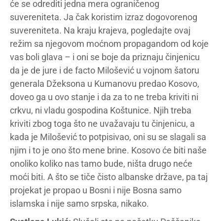
će se odrediti jedna mera ograničenog
suvereniteta. Ja čak koristim izraz dogovorenog
suvereniteta. Na kraju krajeva, pogledajte ovaj
režim sa njegovom moćnom propagandom od koje
vas boli glava – i oni se boje da priznaju činjenicu
da je de jure i de facto Milošević u vojnom šatoru
generala Džeksona u Kumanovu predao Kosovo,
doveo ga u ovo stanje i da za to ne treba kriviti ni
crkvu, ni vladu gospodina Koštunice. Njih treba
kriviti zbog toga što ne uvažavaju tu činjenicu, a
kada je Milošević to potpisivao, oni su se slagali sa
njim i to je ono što mene brine. Kosovo će biti naše
onoliko koliko nas tamo bude, ništa drugo neće
moći biti. A što se tiče čisto albanske države, pa taj
projekat je propao u Bosni i nije Bosna samo
islamska i nije samo srpska, nikako.