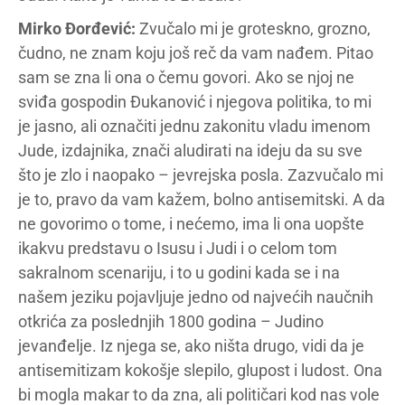
Mirko Đorđević:
Zvučalo mi je groteskno, grozno,
čudno, ne znam koju još reč da vam nađem. Pitao
sam se zna li ona o čemu govori. Ako se njoj ne
sviđa gospodin Đukanović i njegova politika, to mi
je jasno, ali označiti jednu zakonitu vladu imenom
Jude, izdajnika, znači aludirati na ideju da su sve
što je zlo i naopako – jevrejska posla. Zazvučalo mi
je to, pravo da vam kažem, bolno antisemitski. A da
ne govorimo o tome, i nećemo, ima li ona uopšte
ikakvu predstavu o Isusu i Judi i o celom tom
sakralnom scenariju, i to u godini kada se i na
našem jeziku pojavljuje jedno od najvećih naučnih
otkrića za poslednjih 1800 godina – Judino
jevanđelje. Iz njega se, ako ništa drugo, vidi da je
antisemitizam kokošje slepilo, glupost i ludost. Ona
bi mogla makar to da zna, ali političari kod nas vole