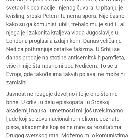
svetao lik oca nacije i njenog čuvara. U pitanju je
kvisling, srpski Peten i tu nema spora. Nije časno
kako su ga komunisti ubili, trebalo mu je suditi, ali
njega je i zakonita kraljeva vlada Jugoslavije u
Londonu proglasila izdajnikom. Danas veličanje
Nedića pothranjuje ostatke fašizma. U Srbiji se
danas prodaje na stotine antisemitskih pamfleta,
više ih nije štampano ni pod Nedićem. To se u
Evropi, gde takođe ima takvih pojava, ne može ni
zamisliti.
Javnost ne reaguje dovoljno i to je ono što me
brine. U crkvi, u delu episkopata i u Srpskoj
akademiji nauka i umetnosti mi još uvek imamo
ljude koji se zovu nacionalnom elitom, poznate
pisce, akademike koji se ne mire sa rezultatima
Drugog svetskog rata. Možemo mi o komunistima