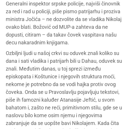
Generalni inspektor srpske policije, najviši činovnik
za red i rad u policiji, piše pismo patrijarhu i proziva
ministra Jočića – ne dozvolite da se vladika Nikolaj
ovako blati. Božović od MUP-a zahteva da ne
dopusti, citiram – da takav čovek vaspitava našu
decu nakaradnim knjigama.
Ozbiljni ljudi u našoj crkvi su oduvek znali koliko su
dana i sati vladika i patrijarh bili u Dahau, oduvek su
znali. Međutim danas, u toj sprezi između
episkopata i Koštunice i njegovih struktura moći,
nekome je potrebno da se vodi hajka protiv ovog
čoveka. Onda se u Pravoslavlju pojavljuju tekstovi,
piše ih famozni kaluđer Atanasije Jeftić, u svom
bahatom i, zašto ne reći, primitivnom stilu, gde se u
naslovu bilo kome osim njemu i njegovima
zabranjuje da se uopšte bavi Nikolajem. Kada čita