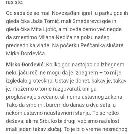
rasiste.
Od sada će se mali Novosađani igrati u parku gde ih
gleda čika Jaša Tomić, mali Smederevci gde ih
gleda čika Mita Ljotić, a mi ovde ćemo već negde
da smestimo Milana Nedića na polzu našeg
predsednika vlade. Na početku Peščanika slušate
Mirka Đorđevića.
Mirko Đorđević:
Koliko god nastojao da izbegnem
neku jaču reč, ne mogu da je izbegnem – to mi je
izgledalo groteskno. Ustav je donet, kakav je, takav
je, možemo o tome razgovarati, oni ga
proglašavaju svečano, ali nema ustavnog zakona.
Tako da smo mi, barem do danas u dva sata, u
nekom ustavno neustavnom stanju. To se retko
dešava, ali mi Srbi, ko bi drugi, već smo nažalost
imali jedan takav slučaj. To je bilo vreme nesrećnog