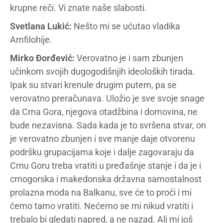
krupne reči. Vi znate naše slabosti.
Svetlana Lukić:
Nešto mi se ućutao vladika
Amfilohije.
Mirko Đorđević:
Verovatno je i sam zbunjen
učinkom svojih dugogodišnjih ideoloških tirada.
Ipak su stvari krenule drugim putem, pa se
verovatno preračunava. Uložio je sve svoje snage
da Crna Gora, njegova otadžbina i domovina, ne
bude nezavisna. Sada kada je to svršena stvar, on
je verovatno zbunjen i sve manje daje otvorenu
podršku grupacijama koje i dalje zagovaraju da
Crnu Goru treba vratiti u pređašnje stanje i da je i
crnogorska i makedonska državna samostalnost
prolazna moda na Balkanu, sve će to proći i mi
ćemo tamo vratiti. Nećemo se mi nikud vratiti i
trebalo bi gledati napred, a ne nazad. Ali mi još