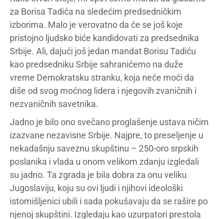
za Borisa Tadića na sledećim predsedničkim
izborima. Malo je verovatno da će se još koje
pristojno ljudsko biće kandidovati za predsednika
Srbije. Ali, dajući još jedan mandat Borisu Tadiću
kao predsedniku Srbije sahranićemo na duže
vreme Demokratsku stranku, koja neće moći da
diše od svog moćnog lidera i njegovih zvaničnih i
nezvaničnih savetnika.
Jadno je bilo ono svečano proglašenje ustava ničim
izazvane nezavisne Srbije. Najpre, to preseljenje u
nekadašnju saveznu skupštinu – 250-oro srpskih
poslanika i vlada u onom velikom zdanju izgledali
su jadno. Ta zgrada je bila dobra za onu veliku
Jugoslaviju, koju su ovi ljudi i njihovi ideološki
istomišljenici ubili i sada pokušavaju da se rašire po
njenoj skupštini. Izgledaju kao uzurpatori prestola