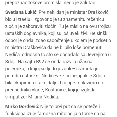
prepoznao tokove promisla, nego je zalutao.
Svetlana Lukić:
Pre neki dan je ministar Drašković
bio u Izraelu i izgovorio je tu znamenitu rečenicu –
zločin je zaboraviti zločin. Tu je mislio na ovu trojicu
ustaških doglavnika, koji su još uvek živi. Helsinški
odbor je onda izdao saopštenje u kojem je podsetio
ministra Draškovića da ne bi bilo loše pomenuti i
Nedića, odnosno to što se događalo sa Jevrejima u
Srbiji. Na sajtu B92 se onda razvila užasna
polemika, u kojoj su ljudi govorili – sramota je
porediti ustaške i Nedićeve zločine, ipak je Srbija
bila okupirana i tako dalje. I tu opet dolazimo do
predsednika vlade, Koštunice, koji je izgleda
simpatizer Milana Nedića.
Mirko Đorđević:
Nije to prvi put da se poteže i
funkcionalizuje famozna mitologija o tome da na