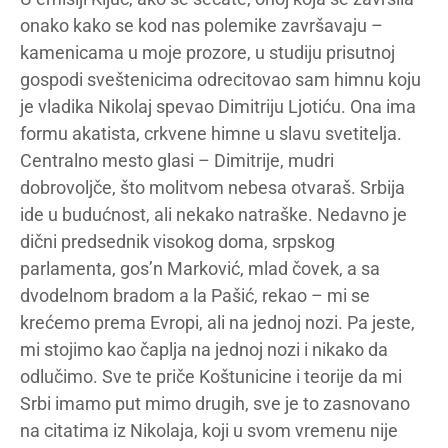
onako kako se kod nas polemike završavaju –
kamenicama u moje prozore, u studiju prisutnoj
gospodi sveštenicima odrecitovao sam himnu koju
je vladika Nikolaj spevao Dimitriju Ljotiću. Ona ima
formu akatista, crkvene himne u slavu svetitelja.
Centralno mesto glasi – Dimitrije, mudri
dobrovoljče, što molitvom nebesa otvaraš. Srbija
ide u budućnost, ali nekako natraške. Nedavno je
dični predsednik visokog doma, srpskog
parlamenta, gos’n Marković, mlad čovek, a sa
dvodelnom bradom a la Pašić, rekao – mi se
krećemo prema Evropi, ali na jednoj nozi. Pa jeste,
mi stojimo kao čaplja na jednoj nozi i nikako da
odlučimo. Sve te priče Koštunicine i teorije da mi
Srbi imamo put mimo drugih, sve je to zasnovano
na citatima iz Nikolaja, koji u svom vremenu nije