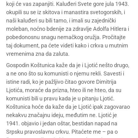
koji će vas zapanjiti. Kaluđeri Svete gore jula 1943.
okupili su se iz skitova i manastira svetogorskih, i
naši kaluđeri su bili tamo, i imali su zajednički
moleban, noćno bdenije za zdravlje Adolfa Hitlera i
pobedonosnu snagu nemačkog oružja. Pročitajte
taj dokument, pa ćete videti kako i crkva u mutnim
vremenima zna da zaluta.
Gospodin Koštunica kaže da je i Ljotić nešto drugo,
a ne ono što su komunisti o njemu rekli. Savesti i
istine radi, ko je pažljivo čitao govore Dimitrija
Ljotića, moraće da prizna, hteo ili ne hteo, da su
komunisti bili u pravu kada je u pitanju Ljotić.
Koštunica hoće da kaže da je Ljotić ipak zagovarao
nekakvu značajnu ideju, međutim ne. Ljotić je
1941. objavio i jedan oštar, bestidan napad na
Srpsku pravoslavnu crkvu. Pitaćete me – pa o