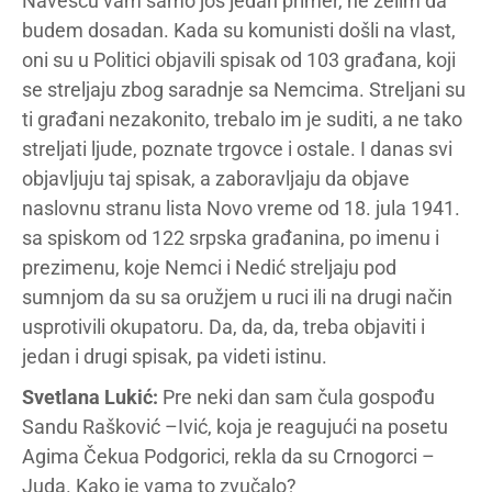
Navešću vam samo još jedan primer, ne želim da
budem dosadan. Kada su komunisti došli na vlast,
oni su u Politici objavili spisak od 103 građana, koji
se streljaju zbog saradnje sa Nemcima. Streljani su
ti građani nezakonito, trebalo im je suditi, a ne tako
streljati ljude, poznate trgovce i ostale. I danas svi
objavljuju taj spisak, a zaboravljaju da objave
naslovnu stranu lista Novo vreme od 18. jula 1941.
sa spiskom od 122 srpska građanina, po imenu i
prezimenu, koje Nemci i Nedić streljaju pod
sumnjom da su sa oružjem u ruci ili na drugi način
usprotivili okupatoru. Da, da, da, treba objaviti i
jedan i drugi spisak, pa videti istinu.
Svetlana Lukić:
Pre neki dan sam čula gospođu
Sandu Rašković –Ivić, koja je reagujući na posetu
Agima Čekua Podgorici, rekla da su Crnogorci –
Juda. Kako je vama to zvučalo?