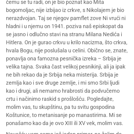
čemu se tu radi, on je bio poznat kao Mita
bogomoljac, nije izbijao iz crkve, s Nikolajem je bio
nerazdvojan. Taj se njegov pamflet zove Ni vrući ni
hladni i u njemu on 1941. poziva naš episkopat da
se jasno i odlučno stavi na stranu Milana Nedića i
Hitlera. On je gurao crkvu u krilo nacizma, što crkva,
hvala Bogu, nije poslušala u celini. Obično se, znate,
ponavlja ona famozna pesnička izreka – Srbija je
velika tajna. Svaka čast velikoj pesnikinji, ali ja ipak
ne bih rekao da je Srbija neka misterija. Srbija je
zemlja kao i sve druge zemlje, i mi smo Srbi ljudi
kao i drugi, ali nemamo hrabrosti da podvučemo
crtu i načinimo raskid s prošlošću. Pogledajte,
molim vas, tu skupštinu, pa tu svitu gospodina
Koštunice, to metanisanje po manastirima. Mi se
ponašamo kao da je ovo XIII ili XV vek, molim vas.