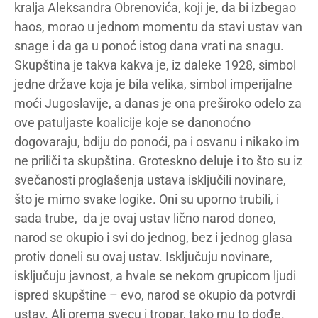
kralja Aleksandra Obrenovića, koji je, da bi izbegao
haos, morao u jednom momentu da stavi ustav van
snage i da ga u ponoć istog dana vrati na snagu.
Skupština je takva kakva je, iz daleke 1928, simbol
jedne države koja je bila velika, simbol imperijalne
moći Jugoslavije, a danas je ona preširoko odelo za
ove patuljaste koalicije koje se danonoćno
dogovaraju, bdiju do ponoći, pa i osvanu i nikako im
ne priliči ta skupština. Groteskno deluje i to što su iz
svečanosti proglašenja ustava isključili novinare,
što je mimo svake logike. Oni su uporno trubili, i
sada trube, da je ovaj ustav lično narod doneo,
narod se okupio i svi do jednog, bez i jednog glasa
protiv doneli su ovaj ustav. Isključuju novinare,
isključuju javnost, a hvale se nekom grupicom ljudi
ispred skupštine – evo, narod se okupio da potvrdi
ustav. Ali prema svecu i tropar, tako mu to dođe.