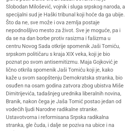
Slobodan Milošević, vojnik i sluga srpskog naroda, a
specijalni sud je Haški tribunal koji hoće da ga ubije.
Što da ne, sve može i ova zemlja postaje
nepodnošljivo mesto za život. Sve je moguće, pa i
da se na dan borbe protiv rasizma i fašizma u
centru Novog Sada otkrije spomenik Jaši Tomiću,
srpskom političaru s kraja XIX veka, koji je bio
poznat po svom antisemitizmu. Maja Gojković je
lično otkrila spomenik Jaši Tomiću koji je, kako
kaže u svom saopštenju Demokratska stranka, bio
osuđen na osam godina zatvora zbog ubistva Miše
Dimitrijevića, tadašnjeg urednika liberalnih novina,
Branik, nakon čega je Jaša Tomić postao jedan od
vodećih ljudi Narodne radikalne stranke.
Ustavotvorna i reformisana Srpska radikalna
stranka, gle čuda, i dalje se poziva na ubice i na