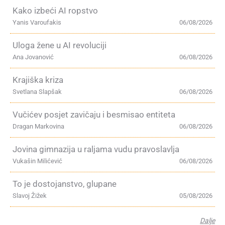
Kako izbeći AI ropstvo
Yanis Varoufakis
06/08/2026
Uloga žene u AI revoluciji
Ana Jovanović
06/08/2026
Krajiška kriza
Svetlana Slapšak
06/08/2026
Vučićev posjet zavičaju i besmisao entiteta
Dragan Markovina
06/08/2026
Jovina gimnazija u raljama vudu pravoslavlja
Vukašin Milićević
06/08/2026
To je dostojanstvo, glupane
Slavoj Žižek
05/08/2026
Dalje