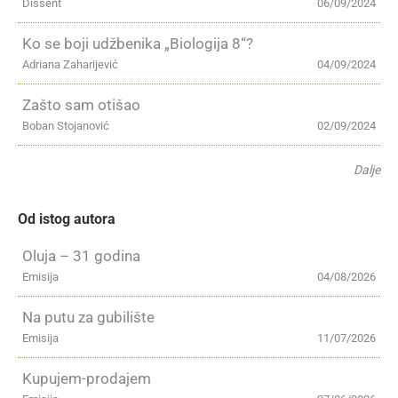
Dissent
06/09/2024
Ko se boji udžbenika „Biologija 8“?
Adriana Zaharijević
04/09/2024
Zašto sam otišao
Boban Stojanović
02/09/2024
Dalje
Od istog autora
Oluja – 31 godina
Emisija
04/08/2026
Na putu za gubilište
Emisija
11/07/2026
Kupujem-prodajem