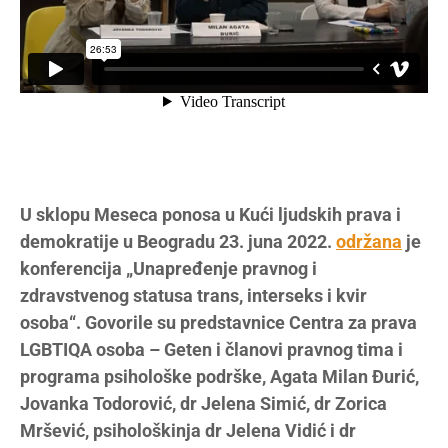
U sklopu Meseca ponosa u Kući ljudskih prava i
demokratije u Beogradu 23. juna 2022.
održana
je
konferencija „Unapređenje pravnog i
zdravstvenog statusa trans, interseks i kvir
osoba“. Govorile su predstavnice Centra za prava
LGBTIQA osoba – Geten i članovi pravnog tima i
programa psihološke podrške, Agata Milan Đurić,
Jovanka Todorović, dr Jelena Simić, dr Zorica
Mršević, psihološkinja dr Jelena Vidić i dr