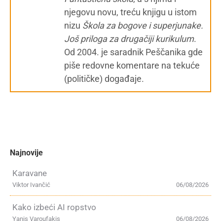
njegovu novu, treću knjigu u istom
nizu
Škola za bogove i superjunake.
Još priloga za drugačiji kurikulum
.
Od 2004. je saradnik Peščanika gde
piše redovne komentare na tekuće
(političke) događaje.
Najnovije
Karavane
Viktor Ivančić
06/08/2026
Kako izbeći AI ropstvo
Yanis Varoufakis
06/08/2026