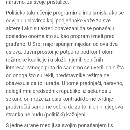
naravno, za svoje pristalice.
Političko takmičenje programima ima smisla ako se
odvija u uslovima koji podjednako važe za sve
aktere i ako su akteri obavezani da se ponašaju
dosledno onome što su kao program izneli pred
građane. U Srbiji nije ispunjen nijedan od ova dva
uslova. Javni prostor je potpuno pod kontrolom
režimske koalicije i u službi njenih sebičnih
interesa. Mnogo puta do sad smo se uverili da ništa
od onoga što su rekli, predstavnike režima ne
obavezuje da to i urade. U tome prednjači, naravno,
nelegitimni predsednik republike: iz sekunda u
sekund on može iznositi kontradiktorne tvrdnje i
protivrečiti samome sebi a da za to ni on ni njegova
stranka ne budu (politički) kažnjeni.
S jedne strane mediji sa svojim ponašanjem i s