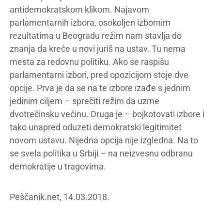
antidemokratskom klikom. Najavom
parlamentarnih izbora, osokoljen izbornim
rezultatima u Beogradu režim nam stavlja do
znanja da kreće u novi juriš na ustav. Tu nema
mesta za redovnu politiku. Ako se raspišu
parlamentarni izbori, pred opozicijom stoje dve
opcije. Prva je da se na te izbore izađe s jednim
jedinim ciljem – sprečiti režim da uzme
dvotrećinsku većinu. Druga je – bojkotovati izbore i
tako unapred oduzeti demokratski legitimitet
novom ustavu. Nijedna opcija nije izgledna. Na to
se svela politika u Srbiji – na neizvesnu odbranu
demokratije u tragovima.
Peščanik.net, 14.03.2018.