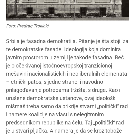
Foto: Predrag Trokicić
Srbija je fasadna demokratija. Pitanje je šta stoji iza
te demokratske fasade. Ideologija koja dominira
javnim prostorom u zemlji je takođe fasadna. Reč
je o očekivanoj istočnoevropskoj tranzicionoj
mešavini nacionalističkih i neoliberalnih elemenata
– etnički patos, s jedne strane, i navodno
prilagođavanje potrebama tržišta, s druge. Kao i
urušene demokratske ustanove, ovaj ideološki
mišmaš treba samo da prikrije stvarni „politički“ rad
i namere koalicije na vlasti s nelegitmnim
predsednikom republike na čelu. Taj „politički“ rad
je u stvari pljačka. A namera je da se kroz tobože