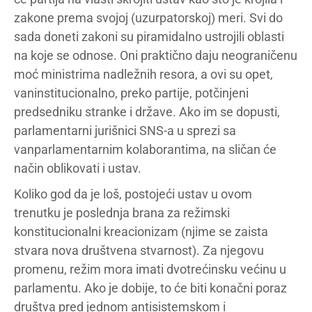
zakone prema svojoj (uzurpatorskoj) meri. Svi do
sada doneti zakoni su piramidalno ustrojili oblasti
na koje se odnose. Oni praktično daju neograničenu
moć ministrima nadležnih resora, a ovi su opet,
vaninstitucionalno, preko partije, potčinjeni
predsedniku stranke i države. Ako im se dopusti,
parlamentarni jurišnici SNS-a u sprezi sa
vanparlamentarnim kolaborantima, na sličan će
način oblikovati i ustav.
Koliko god da je loš, postojeći ustav u ovom
trenutku je poslednja brana za režimski
konstitucionalni kreacionizam (njime se zaista
stvara nova društvena stvarnost). Za njegovu
promenu, režim mora imati dvotrećinsku većinu u
parlamentu. Ako je dobije, to će biti konačni poraz
društva pred jednom antisistemskom i