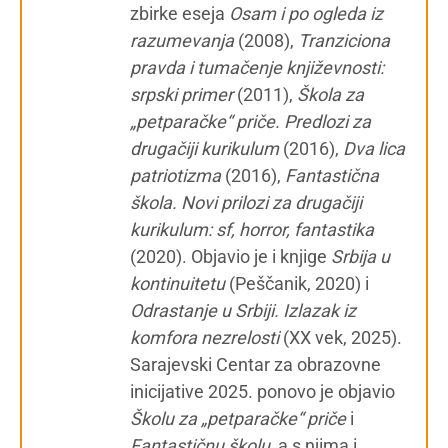
zbirke eseja
Osam i po ogleda iz
razumevanja
(2008),
Tranziciona
pravda i tumačenje književnosti:
srpski primer
(2011),
Škola za
„petparačke“ priče. Predlozi za
drugačiji kurikulum
(2016),
Dva lica
patriotizma
(2016),
Fantastična
škola. Novi prilozi za drugačiji
kurikulum: sf, horror, fantastika
(2020). Objavio je i knjige
Srbija u
kontinuitetu
(Peščanik, 2020) i
Odrastanje u Srbiji. Izlazak iz
komfora nezrelosti
(XX vek, 2025).
Sarajevski Centar za obrazovne
inicijative 2025. ponovo je objavio
Školu za „petparačke“ priče
i
Fantastičnu školu
, a s njima i