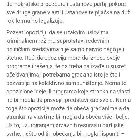
demokratske procedure i ustanove partiji pokore
sve druge grane vlasti i ustanove te pljačka na duži
rok formalno legalizuje.
Pozvati opoziciju da se u takvim uslovima
kriminalnom režimu suprotstavi redovnim
političkim sredstvima nije samo naivno nego je i
štetno. Reći da opozicija mora da iznese svoje
programe i rešenja, te da treba da izađe u susret
očekivanjima i potrebama građana isto je što i
pozvati je na kolektivno samouništenje. Nema te
opozicione ideje ili programa koje stranka na vlasti
ne bi mogla da prisvoji i predstavi kao svoje. Nema
toga što opozicija može da obeća građanima a da
stranka na vlasti ne bi mogla da obeća više i bolje.
Uz to, uzurpiranjem državnih resursa u partijske
svrhe, nešto od tih obećanja bi mogla i ispuniti –