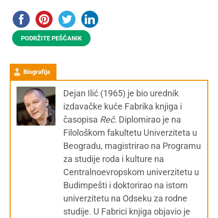
PODRŽITE PEŠČANIK
Biografija
Dejan Ilić (1965) je bio urednik
izdavačke kuće Fabrika knjiga i
časopisa
Reč
. Diplomirao je na
Filološkom fakultetu Univerziteta u
Beogradu, magistrirao na Programu
za studije roda i kulture na
Centralnoevropskom univerzitetu u
Budimpešti i doktorirao na istom
univerzitetu na Odseku za rodne
studije. U Fabrici knjiga objavio je