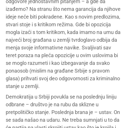
odgovore jednostavnim pitanjem – a gde da
izađemo? Na stranu što nema garancija da njihove
ideje neće biti pokradene. Kao s novim predlozima,
stvari stoje i s kritikom režima. Gde bi opozicija
mogla izaći s tom kritikom, kada imamo na umu da
najveći broj građana u zemlji tvrdoglavo odbija da
menja svoje informativne navike. Svaljivati sav
teret poraza na pleća opozicije u ovim uslovima bi
se moglo razumeti i kao izbegavanje da svako
ponaosob (mislim na građane Srbije s pravom
glasa) prihvati svoj deo odgovornosti za kriminalno
stanje u zemlji.
Demokratija u Srbiji povukla se na poslednju liniju
odbrane – društvo je na rubu da sklizne u
pretpolitičko stanje. Poslednja brana je – ustav. On
se sada našao na udaru. Ne treba sumnjati u to da
će partija na vlasti skrojiti ustav kao što je krojila i