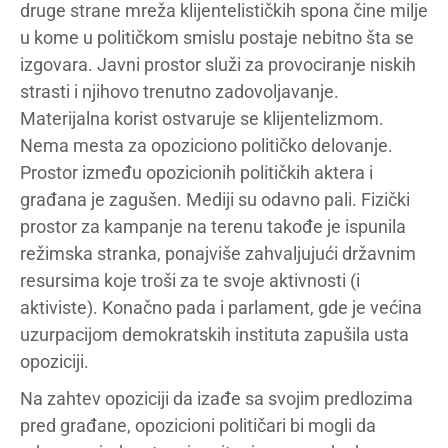
druge strane mreža klijentelističkih spona čine milje
u kome u političkom smislu postaje nebitno šta se
izgovara. Javni prostor služi za provociranje niskih
strasti i njihovo trenutno zadovoljavanje.
Materijalna korist ostvaruje se klijentelizmom.
Nema mesta za opoziciono političko delovanje.
Prostor između opozicionih političkih aktera i
građana je zagušen. Mediji su odavno pali. Fizički
prostor za kampanje na terenu takođe je ispunila
režimska stranka, ponajviše zahvaljujući državnim
resursima koje troši za te svoje aktivnosti (i
aktiviste). Konačno pada i parlament, gde je većina
uzurpacijom demokratskih instituta zapušila usta
opoziciji.
Na zahtev opoziciji da izađe sa svojim predlozima
pred građane, opozicioni političari bi mogli da