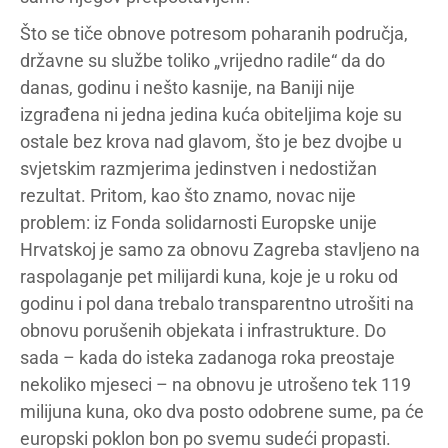
Što se tiče obnove potresom poharanih područja,
državne su službe toliko „vrijedno radile“ da do
danas, godinu i nešto kasnije, na Baniji nije
izgrađena ni jedna jedina kuća obiteljima koje su
ostale bez krova nad glavom, što je bez dvojbe u
svjetskim razmjerima jedinstven i nedostižan
rezultat. Pritom, kao što znamo, novac nije
problem: iz Fonda solidarnosti Europske unije
Hrvatskoj je samo za obnovu Zagreba stavljeno na
raspolaganje pet milijardi kuna, koje je u roku od
godinu i pol dana trebalo transparentno utrošiti na
obnovu porušenih objekata i infrastrukture. Do
sada – kada do isteka zadanoga roka preostaje
nekoliko mjeseci – na obnovu je utrošeno tek 119
milijuna kuna, oko dva posto odobrene sume, pa će
europski poklon bon po svemu sudeći propasti.