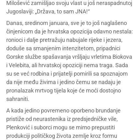
Milošević zamišljao svoju vlast u još neraspadnutoj
Jugoslaviji: „Država, to sam JNA!“
Danas, sredinom januara, sve je to još naglašeno
činjenicom da je hrvatska opozicija odavno nestala:
ronioci i dalje pretražuju nabujale rijeke i jezera,
doduše sa smanjenim intenzitetom, pripadnici
Gorske službe spašavanja vršljaju vrletima Biokova
i Velebita, ali hrvatskoj opoziciji nema traga. Sada
su se već rodbina i prijatelji pomirili sa spoznajom
da nije među živima i jedino čemu se nadaju je
pronalazak mrtvog tijela koje će moći dostojno
sahraniti.
A kada jedino povremeno oporbeno brundanje
pristiže od neurastenika iz predsjedničke vile,
Plenković i suborci mogu se mirno prepustiti
produkciji političkog života zemlje kroz formu