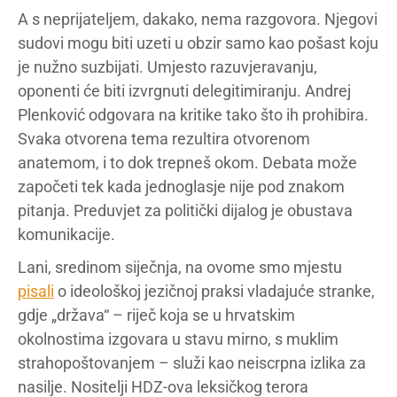
A s neprijateljem, dakako, nema razgovora. Njegovi
sudovi mogu biti uzeti u obzir samo kao pošast koju
je nužno suzbijati. Umjesto razuvjeravanju,
oponenti će biti izvrgnuti delegitimiranju. Andrej
Plenković odgovara na kritike tako što ih prohibira.
Svaka otvorena tema rezultira otvorenom
anatemom, i to dok trepneš okom. Debata može
započeti tek kada jednoglasje nije pod znakom
pitanja. Preduvjet za politički dijalog je obustava
komunikacije.
Lani, sredinom siječnja, na ovome smo mjestu
pisali
o ideološkoj jezičnoj praksi vladajuće stranke,
gdje „država“ – riječ koja se u hrvatskim
okolnostima izgovara u stavu mirno, s muklim
strahopoštovanjem – služi kao neiscrpna izlika za
nasilje. Nositelji HDZ-ova leksičkog terora