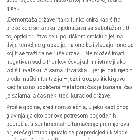
glavi.
„Demontaža države“ tako funkcionira kao šifra
preko koje se kritika izjednačava sa sabotažom. U
toj optici društvo se u političkom smislu dijeli na
dvije temeljne grupacije: na one koji vladaju i one od
kojih se traži da ne ruše državu. Ne možeš imati
negativan sud o Plenkovićevoj administraciji ako
voliš Hrvatsku. A sama Hrvatska – jer je ipak riječ o
plodu muških fantazija – jezdi kroz politički govor
kao falusno uobličena metafora: čas je banana, čas
je salama, a čas neki treći kurac od države.
Prošle godine, sredinom siječnja, u jeku kaotičnog
glavinjanja oko obnove potresom pogođenih
područja, u sentimentalno tumačenje premijerova
prijetećeg istupa upustio se potpredsjednik Vlade