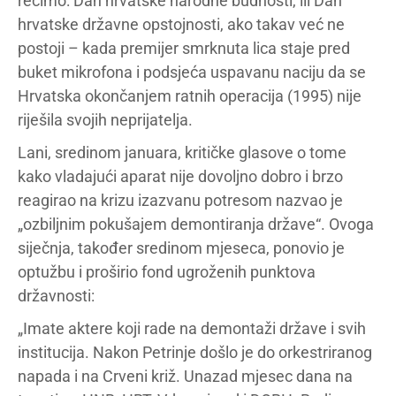
recimo: Dan hrvatske narodne budnosti, ili Dan
hrvatske državne opstojnosti, ako takav već ne
postoji – kada premijer smrknuta lica staje pred
buket mikrofona i podsjeća uspavanu naciju da se
Hrvatska okončanjem ratnih operacija (1995) nije
riješila svojih neprijatelja.
Lani, sredinom januara, kritičke glasove o tome
kako vladajući aparat nije dovoljno dobro i brzo
reagirao na krizu izazvanu potresom nazvao je
„ozbiljnim pokušajem demontiranja države“. Ovoga
siječnja, također sredinom mjeseca, ponovio je
optužbu i proširio fond ugroženih punktova
državnosti:
„Imate aktere koji rade na demontaži države i svih
institucija. Nakon Petrinje došlo je do orkestriranog
napada i na Crveni križ. Unazad mjesec dana na