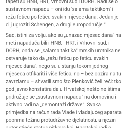
tapeti su HNB, HRT, Vrhovni sud i DORH. Radi se o
sustavnom napadu – oni idu ‘salama taktikom’ i
režu feticu po feticu svakih mjesec dana. Jedan je
cilj ugroziti Schengen, a drugi europodručje.“
Sad, istini za volju, ako su „unazad mjesec dana“ na
meti napadača bili i HNB, i HRT, i Vrhovni sud, i
DORH, onda se „salama taktika“ mrskih urotnika ne
ostvaruje tako da „režu feticu po feticu svakih
mjesec dana“, nego su u stanju tokom jednog
mjeseca otfikariti i više fetica, no – bez obzira na tu
zavrzlamu – shvatili smo što Plenković želi reći: tko
god javno konstatira da u Hrvatskoj nešto ne štima
pridružuje se „sustavnom napadu“ na domovinu i
aktivno radi na „demontaži države“. Svaka
primjedba na račun rada Vlade i vladajućeg aparata
poprima težinu protudržavne djelatnosti, a njezin
autor stječe status nitkova koji Hrvatskoj radi o