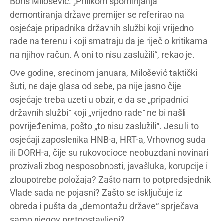
Boris Milošević. „Prilikom spominjanja
demontiranja države premijer se referirao na
osjećaje pripadnika državnih službi koji vrijedno
rade na terenu i koji smatraju da je riječ o kritikama
na njihov račun. A oni to nisu zaslužili“, rekao je.
Ove godine, sredinom januara, Milošević taktički
šuti, ne daje glasa od sebe, pa nije jasno čije
osjećaje treba uzeti u obzir, e da se „pripadnici
državnih službi“ koji „vrijedno rade“ ne bi našli
povrijeđenima, pošto „to nisu zaslužili“. Jesu li to
osjećaji zaposlenika HNB-a, HRT-a, Vrhovnog suda
ili DORH-a, čije su rukovodioce neobuzdani novinari
prozivali zbog nesposobnosti, javašluka, korupcije i
zloupotrebe položaja? Zašto nam to potpredsjednik
Vlade sada ne pojasni? Zašto se isključuje iz
obreda i pušta da „demontažu države“ sprječava
samo njegov pretpostavljeni?