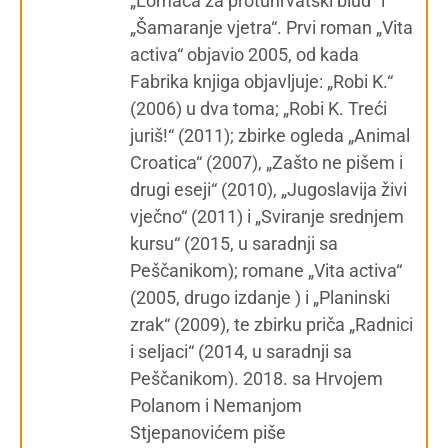
„Lomača za protuhrvatski blud“ i
„Šamaranje vjetra“. Prvi roman „Vita
activa“ objavio 2005, od kada
Fabrika knjiga objavljuje: „Robi K.“
(2006) u dva toma; „Robi K. Treći
juriš!“ (2011); zbirke ogleda „Animal
Croatica“ (2007), „Zašto ne pišem i
drugi eseji“ (2010), „Jugoslavija živi
vječno“ (2011) i „Sviranje srednjem
kursu“ (2015, u saradnji sa
Peščanikom); romane „Vita activa“
(2005, drugo izdanje ) i „Planinski
zrak“ (2009), te zbirku priča „Radnici
i seljaci“ (2014, u saradnji sa
Peščanikom). 2018. sa Hrvojem
Polanom i Nemanjom
Stjepanovićem piše