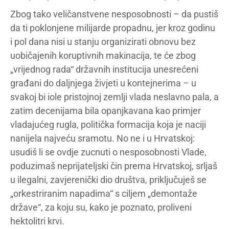
Zbog tako veličanstvene nesposobnosti – da pustiš
da ti poklonjene milijarde propadnu, jer kroz godinu
i pol dana nisi u stanju organizirati obnovu bez
uobičajenih koruptivnih makinacija, te će zbog
„vrijednog rada“ državnih institucija unesrećeni
građani do daljnjega živjeti u kontejnerima – u
svakoj bi iole pristojnoj zemlji vlada neslavno pala, a
zatim decenijama bila opanjkavana kao primjer
vladajućeg rugla, politička formacija koja je naciji
nanijela najveću sramotu. No ne i u Hrvatskoj:
usudiš li se ovdje zucnuti o nesposobnosti Vlade,
poduzimaš neprijateljski čin prema Hrvatskoj, srljaš
u ilegalni, zavjerenički dio društva, priključuješ se
„orkestriranim napadima“ s ciljem „demontaže
države“, za koju su, kako je poznato, proliveni
hektolitri krvi.