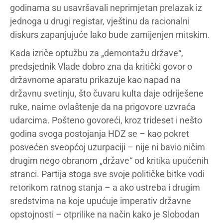
godinama su usavršavali neprimjetan prelazak iz
jednoga u drugi registar, vještinu da racionalni
diskurs zapanjujuće lako bude zamijenjen mitskim.
Kada izriče optužbu za „demontažu države“,
predsjednik Vlade dobro zna da kritički govor o
državnome aparatu prikazuje kao napad na
državnu svetinju, što čuvaru kulta daje odriješene
ruke, naime ovlaštenje da na prigovore uzvraća
udarcima. Pošteno govoreći, kroz trideset i nešto
godina svoga postojanja HDZ se – kao pokret
posvećen sveopćoj uzurpaciji – nije ni bavio ničim
drugim nego obranom „države“ od kritika upućenih
stranci. Partija stoga sve svoje političke bitke vodi
retorikom ratnog stanja – a ako ustreba i drugim
sredstvima na koje upućuje imperativ državne
opstojnosti – otprilike na način kako je Slobodan