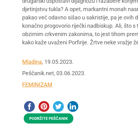
drugarski uspostavi dijagnozu i razabere kori
djetinjstvu tukla? A opet, markantni monah nasrće
pakao već odavno sišao u sakristije, pa je ovih 
konačno progovorio riječki nadbiskup. Ali, što s
obzirnim crkvenim zakonima, to jest tihom premj
kako kaže uvaženi Porfirije. Žrtve neke vražje 
Mladina
, 19.05.2023.
Peščanik.net, 03.06.2023.
FEMINIZAM
PODRŽITE PEŠČANIK