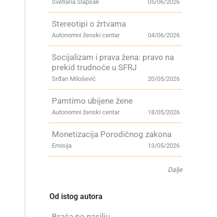
Svetlana Slapšak
05/06/2026
Stereotipi o žrtvama
Autonomni ženski centar
04/06/2026
Socijalizam i prava žena: pravo na
prekid trudnoće u SFRJ
Srđan Milošević
20/05/2026
Pamtimo ubijene žene
Autonomni ženski centar
18/05/2026
Monetizacija Porodičnog zakona
Emisija
13/05/2026
Dalje
Od istog autora
Braća po nasilju