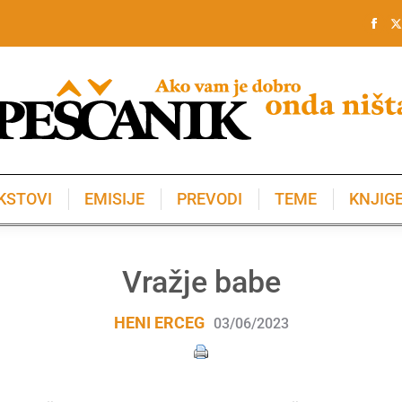
KSTOVI
EMISIJE
PREVODI
TEME
KNJIG
KSTOVI
EMISIJE
PREVODI
TEME
KNJIG
Vražje babe
HENI ERCEG
03/06/2023