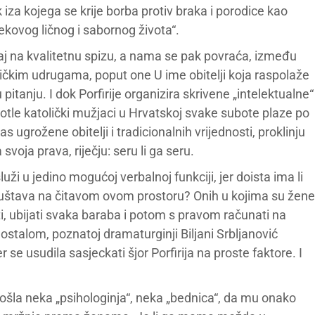
 iza kojega se krije borba protiv braka i porodice kao
ekovog ličnog i sabornog života“.
taj na kvalitetnu spizu, a nama se pak povraća, između
oličkim udrugama, poput one U ime obitelji koja raspolaže
tanju. I dok Porfirije organizira skrivene „intelektualne“
dotle katolički mužjaci u Hrvatskoj svake subote plaze po
 ugrožene obitelji i tradicionalnih vrijednosti, proklinju
svoja prava, riječju: seru li ga seru.
uži u jedino mogućoj verbalnoj funkciji, jer doista ima li
e društava na čitavom ovom prostoru? Onih u kojima su žene
i, ubijati svaka baraba i potom s pravom računati na
ostalom, poznatoj dramaturginji Biljani Srbljanović
 se usudila sasjeckati šjor Porfirija na proste faktore. I
 došla neka „psihologinja“, neka „bednica“, da mu onako