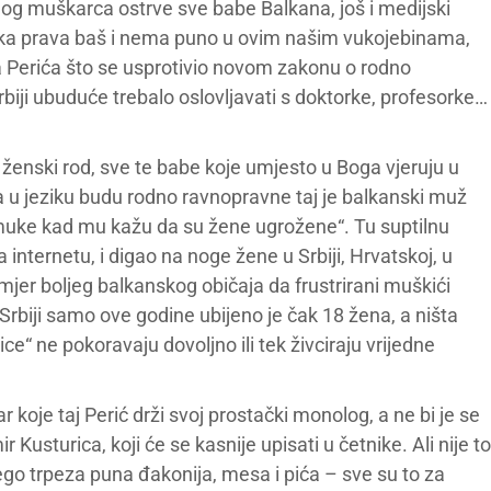
nog muškarca ostrve sve babe Balkana, još i medijski
nska prava baš i nema puno u ovim našim vukojebinama,
na Perića što se usprotivio novom zakonu o rodno
biji ubuduće trebalo oslovljavati s doktorke, profesorke…
ženski rod, sve te babe koje umjesto u Boga vjeruju u
 da u jeziku budu rodno ravnopravne taj je balkanski muž
od muke kad mu kažu da su žene ugrožene“. Tu suptilnu
 internetu, i digao na noge žene u Srbiji, Hrvatskoj, u
primjer boljeg balkanskog običaja da frustrirani muškići
u Srbiji samo ove godine ubijeno je čak 18 žena, a ništa
nice“ ne pokoravaju dovoljno ili tek živciraju vrijedne
ar koje taj Perić drži svoj prostački monolog, a ne bi je se
Kusturica, koji će se kasnije upisati u četnike. Ali nije to
ego trpeza puna đakonija, mesa i pića – sve su to za