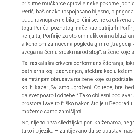
prisutne muškarce spravile neke pokorne jadnice
Perić, baš onako raspojasano bijesno, a prigoda
budu ravnopravne bila je, čini se, neka crkvena
toga Perića, poznatog inače kao patrijarh Porfirij
kenja taj Porfirije za stolom nalik onima blazir
alkoholom zamućena pogleda grmi o „tragediji ko
svega na čemu srpski narod stoji“, a žene koje se
Taj raskalašni crkveni performans žderanja, lokan
patrijarha koji, zacrvenjen, afektira kao u loše
se mržnjom obrušava na žene koje su podržale 
kojih, kaže: „Svi smo ugroženi. Od tebe, bre, bed
da svet postoji od tebe.“ Tako obijesni poglavar
prostora i sve to friško nakon što je u Beogradu
možemo samo zamišljati.
No, nije to prva siledžijska poruka ženama, nego
tako i o jeziku – zahtijevano da se obustavi nas