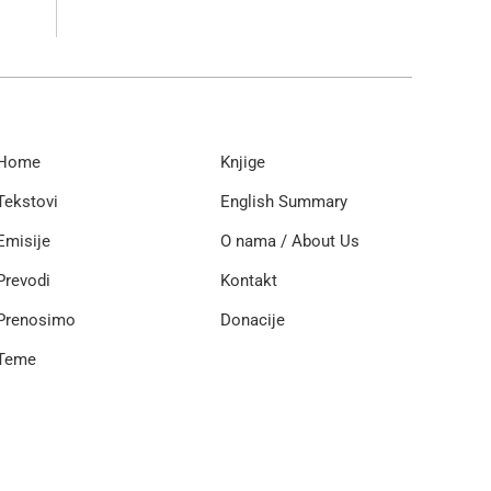
Home
Knjige
Tekstovi
English Summary
Emisije
O nama / About Us
Prevodi
Kontakt
Prenosimo
Donacije
Teme