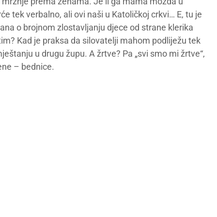
jen mržnje prema ženama. Je li ga mama možda u
 tek verbalno, ali ovi naši u Katoličkoj crkvi… E, tu je
dana o brojnom zlostavljanju djece od strane klerika
 tim? Kad je praksa da silovatelji mahom podliježu tek
eštanju u drugu župu. A žrtve? Pa „svi smo mi žrtve“,
žene – bednice.