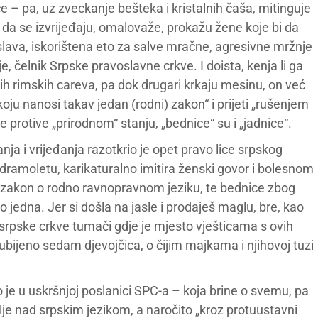
 – pa, uz zveckanje bešteka i kristalnih čaša, mitinguje
 da se izvrijeđaju, omalovaže, prokažu žene koje bi da
 slava, iskorištena eto za salve mračne, agresivne mržnje
e, čelnik Srpske pravoslavne crkve. I doista, kenja li ga
anih rimskih careva, pa dok drugari krkaju mesinu, on već
ju nanosi takav jedan (rodni) zakon“ i prijeti „rušenjem
 protive „prirodnom“ stanju, „bednice“ su i „jadnice“.
ja i vrijeđanja razotkrio je opet pravo lice srpskog
m dramoletu, karikaturalno imitira ženski govor i bolesnom
zakon o rodno ravnopravnom jeziku, te bednice zbog
o jedna. Jer si došla na jasle i prodaješ maglu, bre, kao
 srpske crkve tumači gdje je mjesto vješticama s ovih
 ubijeno sedam djevojčica, o čijim majkama i njihovoj tuzi
 je u uskršnjoj poslanici SPC-a – koja brine o svemu, pa
ilje nad srpskim jezikom, a naročito „kroz protuustavni