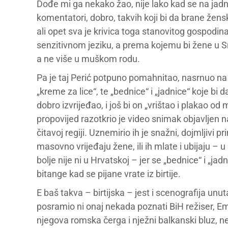
Dođe mi ga nekako žao, nije lako kad se na jad
komentatori, dobro, takvih koji bi da brane že
ali opet sva je krivica toga stanovitog gospodi
senzitivnom jeziku, a prema kojemu bi žene u Sr
a ne više u muškom rodu.
Pa je taj Perić potpuno pomahnitao, nasrnuo na 
„kreme za lice“, te „bednice“ i „jadnice“ koje bi
dobro izvrijeđao, i još bi on „vrištao i plakao 
propovijed razotkrio je video snimak objavljen na
čitavoj regiji. Uznemirio ih je snažni, dojmljivi 
masovno vrijeđaju žene, ili ih mlate i ubijaju – 
bolje nije ni u Hrvatskoj – jer se „bednice“ i „jad
bitange kad se pijane vrate iz birtije.
E baš takva – birtijska – jest i scenografija unut
posramio ni onaj nekada poznati BiH režiser, Emir 
njegova romska čerga i nježni balkanski bluz, n