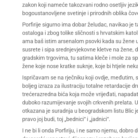
zakon koji nameće takozvani rodno osetljiv jezik
bogoustanovljene svetinje i prirodnih oblika čov
Porfirije sigurno ima dobar želudac, navikao je 
ostaloga i zbog tolike sličnosti s hrvatskim kat
ama baš istim arsenalom psovki kada su žene u pi
susrete i sipa srednjevjekovne kletve na žene, 
gradskim trgovima, tu satima kleče i mole za spas
žene koje nose kratke suknje, koje bi htjele neka 
Ispričavam se na rječniku koji ovdje, međutim, sl
boljeg izraza za ilustraciju totalne retardacij
trećerazredna bića koja može vrijeđati, napadat
duboko razumijevanje svojih crkvenih prelata. U
otkazana je suradnja u beogradskom listu Blic jer
pravo joj budi, toj „bednici“ i „jadnici“.
I ne bi li onda Porfiriju, i ne samo njemu, dobro