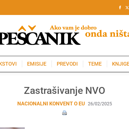
KSTOVI
EMISIJE
PREVODI
TEME
KNJIG
KSTOVI
EMISIJE
PREVODI
TEME
KNJIG
Zastrašivanje NVO
NACIONALNI KONVENT O EU
26/02/2025