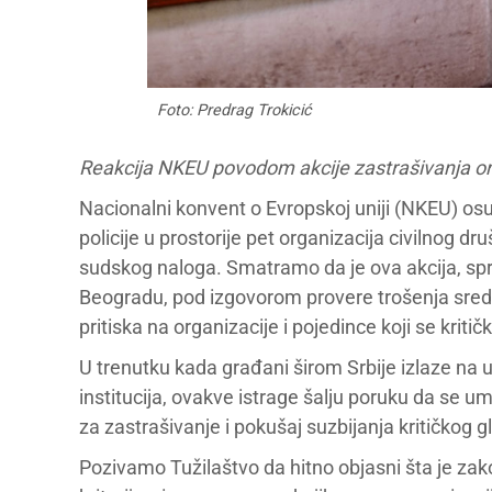
Foto: Predrag Trokicić
Reakcija NKEU povodom akcije zastrašivanja org
Nacionalni konvent o Evropskoj uniji (NKEU) os
policije u prostorije pet organizacija civilnog
sudskog naloga. Smatramo da je ova akcija, sp
Beogradu, pod izgovorom provere trošenja sredst
pritiska na organizacije i pojedince koji se krit
U trenutku kada građani širom Srbije izlaze na 
institucija, ovakve istrage šalju poruku da se u
za zastrašivanje i pokušaj suzbijanja kritičkog g
Pozivamo Tužilaštvo da hitno objasni šta je zak