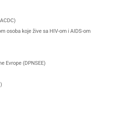
 (ACDC)
itom osoba koje žive sa HIV-om i AIDS-om
čne Evrope (DPNSEE)
)