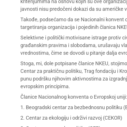
kriterijumima na osnovu kojih su ove organizaci
javnosti nisu predočeni dokazi da su američke vlas
Takođe, podsećamo da se Nacionalni konvent o 
targetiranja organizacija i pojedinih članica 
Selektivne i politički motivisane istrage protiv 
građanskim pravima i slobodama, urušavaju vla
vrednostima, čime se dovodi u pitanje dalja evr
Stoga, mi, dole potpisane članice NKEU, stojimo
Centar za praktičnu politiku, Trag fondaciju i K
punu podršku njihovim aktivnostima za izgradnju
evropskim principima.
Članice Nacionalnog konventa o Evropskoj uniji:
1. Beogradski centar za bezbednosnu politiku 
2. Centar za ekologiju i održivi razvoj (CEKOR)