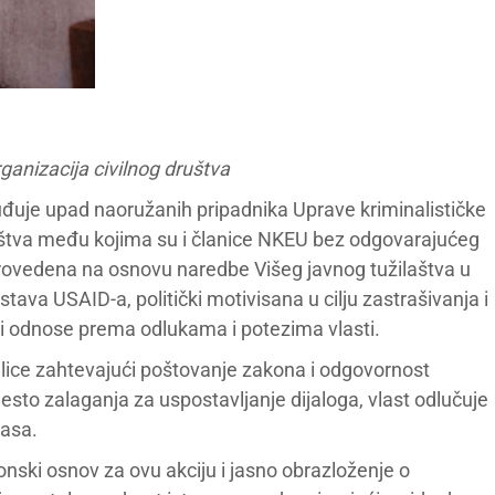
anizacija civilnog društva
uđuje upad naoružanih pripadnika Uprave kriminalističke
 društva među kojima su i članice NKEU bez odgovarajućeg
rovedena na osnovu naredbe Višeg javnog tužilaštva u
ava USAID-a, politički motivisana u cilju zastrašivanja i
ički odnose prema odlukama i potezima vlasti.
ulice zahtevajući poštovanje zakona i odgovornost
mesto zalaganja za uspostavljanje dijaloga, vlast odlučuje
lasa.
onski osnov za ovu akciju i jasno obrazloženje o