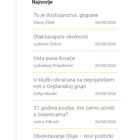
Najnovije
To je dostojanstvo, glupane
Slavoj Žižek
05/08/2026
Olakšavajuće okolnosti
Ljubomir Živkov
05/08/2026
Usta puna ilovače
Ljubodrag Stojadinović
05/08/2026
U službi obračuna sa neprijateljem:
mit o Gnjilanskoj grupi
Sofija Mandić
05/08/2026
31 godina poslije: što ćemo učiniti
s činjenicama?
Jurica Vitković
04/08/2026
Obeležavanje Oluje – novi politički