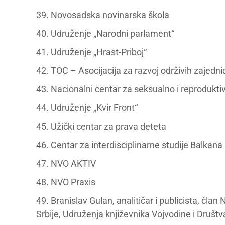
39. Novosadska novinarska škola
40. Udruženje „Narodni parlament“
41. Udruženje „Hrast-Priboj“
42. TOC – Asocijacija za razvoj održivih zajedni
43. Nacionalni centar za seksualno i reprodukt
44. Udruženje „Kvir Front“
45. Užički centar za prava deteta
46. Centar za interdisciplinarne studije Balkana
47. NVO AKTIV
48. NVO Praxis
49. Branislav Gulan, analitičar i publicista, čl
Srbije, Udruženja književnika Vojvodine i Društ