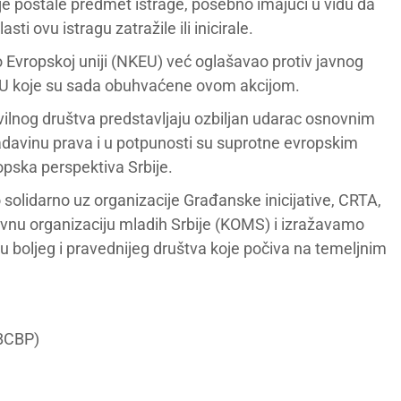
je postale predmet istrage, posebno imajući u vidu da
ti ovu istragu zatražile ili inicirale.
Evropskoj uniji (NKEU) već oglašavao protiv javnog
NKEU koje su sada obuhvaćene ovom akcijom.
civilnog društva predstavljaju ozbiljan udarac osnovnim
davinu prava i u potpunosti su suprotne evropskim
opska perspektiva Srbije.
 solidarno uz organizacije Građanske inicijative, CRTA,
rovnu organizaciju mladih Srbije (KOMS) i izražavamo
 boljeg i pravednijeg društva koje počiva na temeljnim
(BCBP)