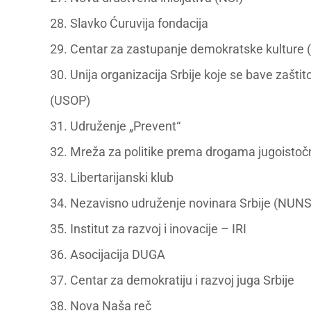
28. Slavko Ćuruvija fondacija
29. Centar za zastupanje demokratske kulture
30. Unija organizacija Srbije koje se bave zašt
(USOP)
31. Udruženje „Prevent“
32. Mreža za politike prema drogama jugoisto
33. Libertarijanski klub
34. Nezavisno udruženje novinara Srbije (NUNS
35. Institut za razvoj i inovacije – IRI
36. Asocijacija DUGA
37. Centar za demokratiju i razvoj juga Srbije
38. Nova Naša reč