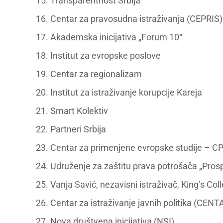
15. Transparentnost Srbija
16. Centar za pravosudna istraživanja (CEPRIS)
17. Akademska inicijativa „Forum 10“
18. Institut za evropske poslove
19. Centar za regionalizam
20. Institut za istraživanje korupcije Kareja
21. Smart Kolektiv
22. Partneri Srbija
23. Centar za primenjene evropske studije – C
24. Udruženje za zaštitu prava potrošača „Prosp
25. Vanja Savić, nezavisni istraživač, King’s Co
26. Centar za istraživanje javnih politika (CENT
27. Nova društvena inicijativa (NSI)