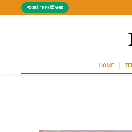
PODRŽITE PEŠČANIK
HOME
TE
HOME
TE