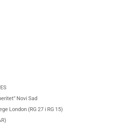
PES
eritet“ Novi Sad
llege London (RG 27 i RG 15)
AR)