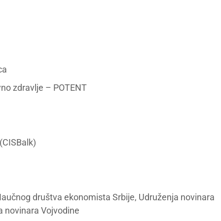
ca
ivno zdravlje – POTENT
 (CISBalk)
an Naučnog društva ekonomista Srbije, Udruženja novinara
va novinara Vojvodine