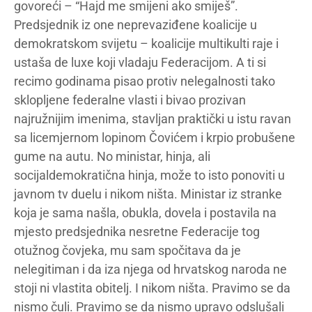
govoreći – “Hajd me smijeni ako smiješ”.
Predsjednik iz one neprevaziđene koalicije u
demokratskom svijetu – koalicije multikulti raje i
ustaša de luxe koji vladaju Federacijom. A ti si
recimo godinama pisao protiv nelegalnosti tako
sklopljene federalne vlasti i bivao prozivan
najružnijim imenima, stavljan praktički u istu ravan
sa licemjernom lopinom Čovićem i krpio probušene
gume na autu. No ministar, hinja, ali
socijaldemokratična hinja, može to isto ponoviti u
javnom tv duelu i nikom ništa. Ministar iz stranke
koja je sama našla, obukla, dovela i postavila na
mjesto predsjednika nesretne Federacije tog
otužnog čovjeka, mu sam spočitava da je
nelegitiman i da iza njega od hrvatskog naroda ne
stoji ni vlastita obitelj. I nikom ništa. Pravimo se da
nismo čuli. Pravimo se da nismo upravo odslušali