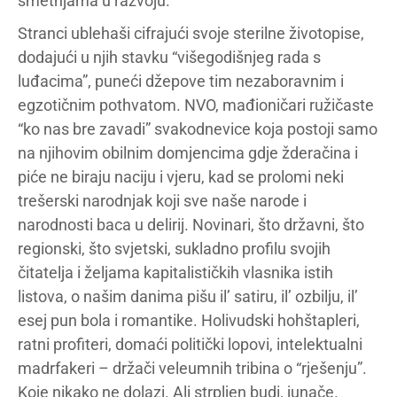
smetnjama u razvoju.
Stranci ublehaši cifrajući svoje sterilne životopise,
dodajući u njih stavku “višegodišnjeg rada s
luđacima”, puneći džepove tim nezaboravnim i
egzotičnim pothvatom. NVO, mađioničari ružičaste
“ko nas bre zavadi” svakodnevice koja postoji samo
na njihovim obilnim domjencima gdje žderačina i
piće ne biraju naciju i vjeru, kad se prolomi neki
trešerski narodnjak koji sve naše narode i
narodnosti baca u delirij. Novinari, što državni, što
regionski, što svjetski, sukladno profilu svojih
čitatelja i željama kapitalističkih vlasnika istih
listova, o našim danima pišu il’ satiru, il’ ozbilju, il’
esej pun bola i romantike. Holivudski hohštapleri,
ratni profiteri, domaći politički lopovi, intelektualni
madrfakeri – držači veleumnih tribina o “rješenju”.
Koje nikako ne dolazi. Ali strpljen budi, junače.