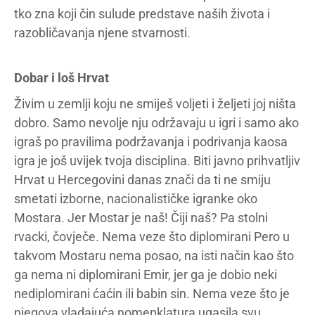
tko zna koji čin sulude predstave naših života i
razobličavanja njene stvarnosti.
Dobar i loš Hrvat
Živim u zemlji koju ne smiješ voljeti i željeti joj ništa
dobro. Samo nevolje nju održavaju u igri i samo ako
igraš po pravilima podržavanja i podrivanja kaosa
igra je još uvijek tvoja disciplina. Biti javno prihvatljiv
Hrvat u Hercegovini danas znači da ti ne smiju
smetati izborne, nacionalističke igranke oko
Mostara. Jer Mostar je naš! Čiji naš? Pa stolni
rvacki, čovječe. Nema veze što diplomirani Pero u
takvom Mostaru nema posao, na isti način kao što
ga nema ni diplomirani Emir, jer ga je dobio neki
nediplomirani ćaćin ili babin sin. Nema veze što je
njegova vladajuća nomenklatura ugasila svu