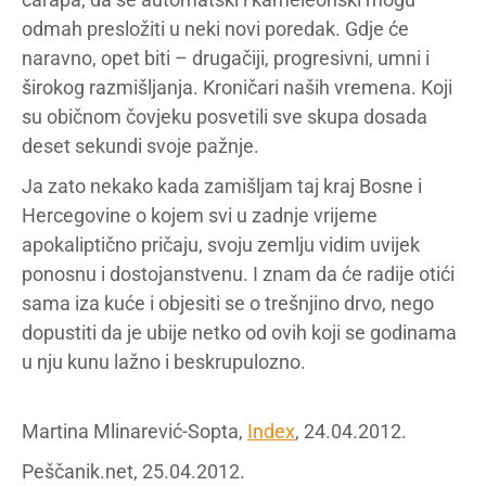
odmah presložiti u neki novi poredak. Gdje će
naravno, opet biti – drugačiji, progresivni, umni i
širokog razmišljanja. Kroničari naših vremena. Koji
su običnom čovjeku posvetili sve skupa dosada
deset sekundi svoje pažnje.
Ja zato nekako kada zamišljam taj kraj Bosne i
Hercegovine o kojem svi u zadnje vrijeme
apokaliptično pričaju, svoju zemlju vidim uvijek
ponosnu i dostojanstvenu. I znam da će radije otići
sama iza kuće i objesiti se o trešnjino drvo, nego
dopustiti da je ubije netko od ovih koji se godinama
u nju kunu lažno i beskrupulozno.
Martina Mlinarević-Sopta,
Index
, 24.04.2012.
Peščanik.net, 25.04.2012.