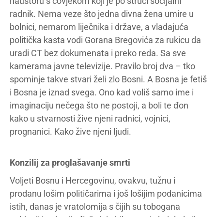
haustoru s čovjekom koji je po struci socijalni
radnik. Nema veze što jedna divna žena umire u
bolnici, nemarom liječnika i države, a vladajuća
politička kasta vodi Gorana Bregovića za rukicu da
uradi CT bez dokumenata i preko reda. Sa sve
kamerama javne televizije. Pravilo broj dva – tko
spominje takve stvari želi zlo Bosni. A Bosna je fetiš
i Bosna je iznad svega. Ono kad voliš samo ime i
imaginaciju nečega što ne postoji, a boli te đon
kako u stvarnosti žive njeni radnici, vojnici,
prognanici. Kako žive njeni ljudi.
Konzilij za proglašavanje smrti
Voljeti Bosnu i Hercegovinu, ovakvu, tužnu i
prodanu lošim političarima i još lošijim podanicima
istih, danas je vratolomija s čijih su tobogana