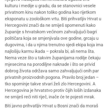
kulturu i medije u gradu, da se stanovnici vesele
privatnom kinu nakon toliko godina kao rijetkom
eksponatu u zoološkom vrtu. Biti prihvatljiv Hrvat u
Hercegovini znači da ne smiješ spomenuti kako
županije s hrvatskom većinom zahvaljujući bagri
političara koja se smjenjivala ove godine, grcaju u
dugovima, i da u njima trenutno sjedi ekipa koja ima
najlošiju karmu ikada – pokrala bi, ali nema šta.
Nema veze što u takvim županijama rodilje čekaju
mjesecima na porodiljne naknade i što se privid
dobrog života održava samo zahvaljujući onih par
privatnih proizvodnih pogona. Pravilo broj jedan –
tko spominje takve stvari želi zlo Hercegovini. A
Hercegovina je hrvatstvo protiv čijih loših izdanaka
ne smiješ reći niti riječ, inače će te pojesti mrak.
Biti javno prihvatljiv Hrvat u Bosni znači da moraš