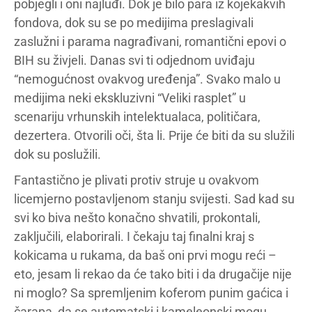
pobjegli i oni najluđi. Dok je bilo para iz kojekakvih
fondova, dok su se po medijima preslagivali
zaslužni i parama nagrađivani, romantični epovi o
BIH su živjeli. Danas svi ti odjednom uviđaju
“nemogućnost ovakvog uređenja”. Svako malo u
medijima neki ekskluzivni “Veliki rasplet” u
scenariju vrhunskih intelektualaca, političara,
dezertera. Otvorili oči, šta li. Prije će biti da su služili
dok su poslužili.
Fantastično je plivati protiv struje u ovakvom
licemjerno postavljenom stanju svijesti. Sad kad su
svi ko biva nešto konačno shvatili, prokontali,
zaključili, elaborirali. I čekaju taj finalni kraj s
kokicama u rukama, da baš oni prvi mogu reći –
eto, jesam li rekao da će tako biti i da drugačije nije
ni moglo? Sa spremljenim koferom punim gaćica i
čarapa, da se automatski i kameleonski mogu