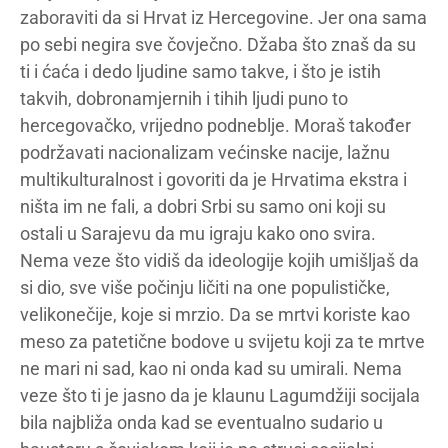
zaboraviti da si Hrvat iz Hercegovine. Jer ona sama
po sebi negira sve čovječno. Džaba što znaš da su
ti i ćaća i dedo ljudine samo takve, i što je istih
takvih, dobronamjernih i tihih ljudi puno to
hercegovačko, vrijedno podneblje. Moraš također
podržavati nacionalizam većinske nacije, lažnu
multikulturalnost i govoriti da je Hrvatima ekstra i
ništa im ne fali, a dobri Srbi su samo oni koji su
ostali u Sarajevu da mu igraju kako ono svira.
Nema veze što vidiš da ideologije kojih umišljaš da
si dio, sve više počinju ličiti na one populističke,
velikonečije, koje si mrzio. Da se mrtvi koriste kao
meso za patetične bodove u svijetu koji za te mrtve
ne mari ni sad, kao ni onda kad su umirali. Nema
veze što ti je jasno da je klaunu Lagumdžiji socijala
bila najbliža onda kad se eventualno sudario u