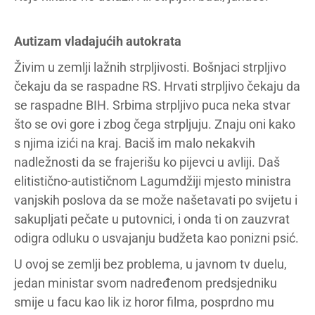
Autizam vladajućih autokrata
Živim u zemlji lažnih strpljivosti. Bošnjaci strpljivo
čekaju da se raspadne RS. Hrvati strpljivo čekaju da
se raspadne BIH. Srbima strpljivo puca neka stvar
što se ovi gore i zbog čega strpljuju. Znaju oni kako
s njima izići na kraj. Baciš im malo nekakvih
nadležnosti da se frajerišu ko pijevci u avliji. Daš
elitistično-autističnom Lagumdžiji mjesto ministra
vanjskih poslova da se može našetavati po svijetu i
sakupljati pečate u putovnici, i onda ti on zauzvrat
odigra odluku o usvajanju budžeta kao ponizni psić.
U ovoj se zemlji bez problema, u javnom tv duelu,
jedan ministar svom nadređenom predsjedniku
smije u facu kao lik iz horor filma, posprdno mu