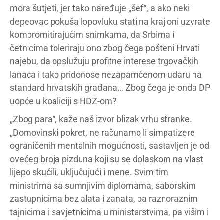
mora šutjeti, jer tako naređuje „šef“, a ako neki
depeovac pokuša lopovluku stati na kraj oni uzvrate
kompromitirajućim snimkama, da Srbima i
četnicima toleriraju ono zbog čega pošteni Hrvati
najebu, da opslužuju profitne interese trgovačkih
lanaca i tako pridonose nezapamćenom udaru na
standard hrvatskih građana… Zbog čega je onda DP
uopće u koaliciji s HDZ-om?
„Zbog para“, kaže naš izvor blizak vrhu stranke.
„Domovinski pokret, ne računamo li simpatizere
ograničenih mentalnih mogućnosti, sastavljen je od
ovećeg broja pizduna koji su se dolaskom na vlast
lijepo skućili, uključujući i mene. Svim tim
ministrima sa sumnjivim diplomama, saborskim
zastupnicima bez alata i zanata, pa raznoraznim
tajnicima i savjetnicima u ministarstvima, pa višim i