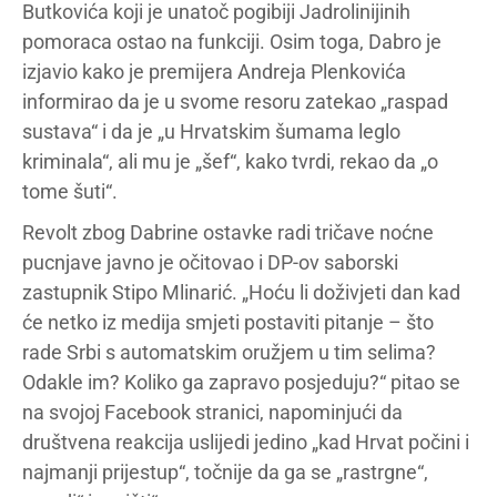
Butkovića koji je unatoč pogibiji Jadrolinijinih
pomoraca ostao na funkciji. Osim toga, Dabro je
izjavio kako je premijera Andreja Plenkovića
informirao da je u svome resoru zatekao „raspad
sustava“ i da je „u Hrvatskim šumama leglo
kriminala“, ali mu je „šef“, kako tvrdi, rekao da „o
tome šuti“.
Revolt zbog Dabrine ostavke radi tričave noćne
pucnjave javno je očitovao i DP-ov saborski
zastupnik Stipo Mlinarić. „Hoću li doživjeti dan kad
će netko iz medija smjeti postaviti pitanje – što
rade Srbi s automatskim oružjem u tim selima?
Odakle im? Koliko ga zapravo posjeduju?“ pitao se
na svojoj Facebook stranici, napominjući da
društvena reakcija uslijedi jedino „kad Hrvat počini i
najmanji prijestup“, točnije da ga se „rastrgne“,