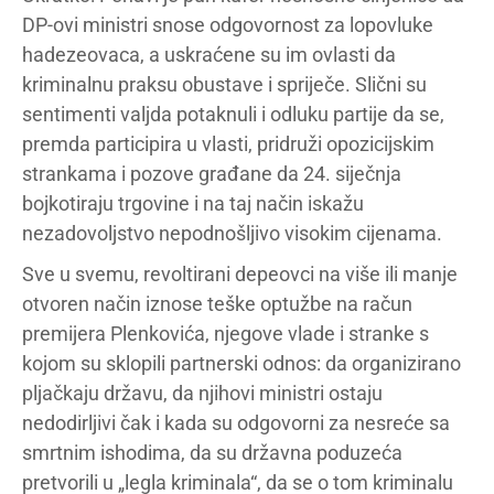
DP-ovi ministri snose odgovornost za lopovluke
hadezeovaca, a uskraćene su im ovlasti da
kriminalnu praksu obustave i spriječe. Slični su
sentimenti valjda potaknuli i odluku partije da se,
premda participira u vlasti, pridruži opozicijskim
strankama i pozove građane da 24. siječnja
bojkotiraju trgovine i na taj način iskažu
nezadovoljstvo nepodnošljivo visokim cijenama.
Sve u svemu, revoltirani depeovci na više ili manje
otvoren način iznose teške optužbe na račun
premijera Plenkovića, njegove vlade i stranke s
kojom su sklopili partnerski odnos: da organizirano
pljačkaju državu, da njihovi ministri ostaju
nedodirljivi čak i kada su odgovorni za nesreće sa
smrtnim ishodima, da su državna poduzeća
pretvorili u „legla kriminala“, da se o tom kriminalu