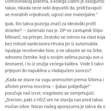
Domovinskog pokreta, a kolega Dabro je zasigurno
takav, nikada neće sebi dopustiti da, pridržavajući
se moralnih vrijednosti, ugrozi one materijalne.“
Ipak, što takva pozicija znači za ideološki profil
stranke? – zanimalo nas je. DP-ov zastupnik Stipo
Mlinarić, na primjer, žestoko se ostrvio na vlast koja
bez milosti sankcionira Hrvata jer iz automobila
ispaljuje revolverske hice, a ne obazire se na Srbe,
odnosno četnike, koji u svojim selima pucaju sve u
šesnaest, i to iz oružja većega kalibra. Vode li takvi
prijepori do napuklina u vladajućem savezu?
„Kada se stave na vagu animozitet prema Srbima i
afinitet prema novcima – ljubav pobjeđuje!“
poručuje naš izvor, vragolasto se osmjehujući.
„Srećom, pakt s HDZ-om ne stavlja nas pred takav
mučan izbor. Narav našeg sporazuma je takva da o