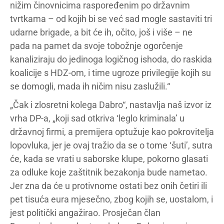
nižim činovnicima raspoređenim po državnim
tvrtkama – od kojih bi se već sad mogle sastaviti tri
udarne brigade, a bit će ih, očito, još i više – ne
pada na pamet da svoje tobožnje ogorčenje
kanaliziraju do jedinoga logičnog ishoda, do raskida
koalicije s HDZ-om, i time ugroze privilegije kojih su
se domogli, mada ih ničim nisu zaslužili.“
„Čak i zlosretni kolega Dabro“, nastavlja naš izvor iz
vrha DP-a, „koji sad otkriva ‘leglo kriminala’ u
državnoj firmi, a premijera optužuje kao pokrovitelja
lopovluka, jer je ovaj tražio da se o tome ‘šuti’, sutra
će, kada se vrati u saborske klupe, pokorno glasati
za odluke koje zaštitnik bezakonja bude nametao.
Jer zna da će u protivnome ostati bez onih četiri ili
pet tisuća eura mjesečno, zbog kojih se, uostalom, i
jest politički angažirao. Prosječan član