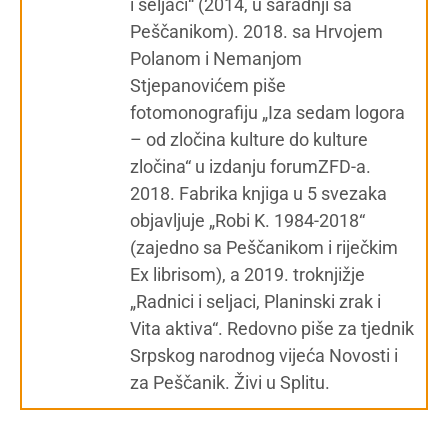
i seljaci“ (2014, u saradnji sa
Peščanikom). 2018. sa Hrvojem
Polanom i Nemanjom
Stjepanovićem piše
fotomonografiju „Iza sedam logora
– od zločina kulture do kulture
zločina“ u izdanju forumZFD-a.
2018. Fabrika knjiga u 5 svezaka
objavljuje „Robi K. 1984-2018“
(zajedno sa Peščanikom i riječkim
Ex librisom), a 2019. troknjižje
„Radnici i seljaci, Planinski zrak i
Vita aktiva“. Redovno piše za tjednik
Srpskog narodnog vijeća Novosti i
za Peščanik. Živi u Splitu.