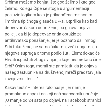
Srbima možemo kenjati što god želimo i kad god
želimo. Kolega Ćipe se stoga u argumentaciji
poslužio logikom koja je prilagođena misaonim
limitima tipičnoga glasača DP-a. Otprilike kao kad
depeovac šakom udari ženu, pa ga ova prijavi
policiji, da bi je depeovac onda optužio za
antihrvatsko ponašanje, jer je poznato da i mnogi
Srbi tuku žene, ne samo šakama, već i nogama, a
njegova supruga o tome podlo šuti. Elem: dokad će
Hrvati ispaštati zbog svinjarija koje nesmetano čine
Srbi? Osim toga, morali ste primijetiti da je objava
našeg zastupnika na društvenoj mreži predstavljala
i svojevrsni test…“
Kakav test? – interesiralo nas je, jer nam je
promaknuo aspekt na koji naš sugovornik upućuje.
„U manje od 24 sata po objavi, na Facebook stranici