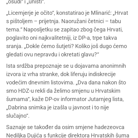
„osudi“ i „uništi“.
„Licemjerje je očito“, konstatirao je Mlinarić: „Hrvat
s pištoljem – prijetnja. Naoružani četnici – tabu
tema.“ Naposljetku se zapitao zbog čega Hrvati,
poglavito oni najkvalitetniji, iz DP-a, trpe takva
sranja. „Dokle ćemo šutjeti? Koliko još dugo ćemo
gledati ovu nepravdu i okretati glavu?“
Ista srdžba prepoznaje se u dojavama anonimnih
izvora iz vrha stranke, dok liferuju indiskrecije
vodećim dnevnim listovima. „Dva dana nakon što
smo HDZ-u rekli da želimo smjenu u Hrvatskim
šumama“, kaže DP-ov informator Jutarnjeg lista,
„Dabrina snimka je izašla u javnost i to nije
slučajno“.
Saznaje se također da osim smjene hadezeovca
Nediljka Dujića s funkcije direktora Hrvatskih šuma