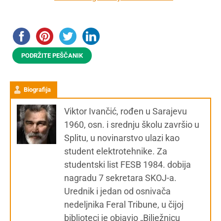
PODRŽITE PEŠČANIK
Biografija
Viktor Ivančić, rođen u Sarajevu
1960, osn. i srednju školu završio u
Splitu, u novinarstvo ulazi kao
student elektrotehnike. Za
studentski list FESB 1984. dobija
nagradu 7 sekretara SKOJ-a.
Urednik i jedan od osnivača
nedeljnika Feral Tribune, u čijoj
biblioteci je objavio „Bilježnicu