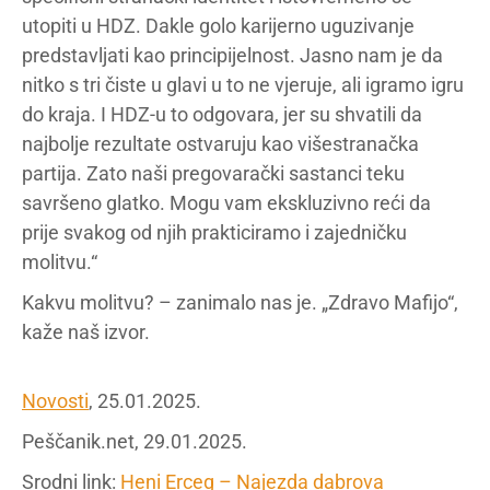
utopiti u HDZ. Dakle golo karijerno uguzivanje
predstavljati kao principijelnost. Jasno nam je da
nitko s tri čiste u glavi u to ne vjeruje, ali igramo igru
do kraja. I HDZ-u to odgovara, jer su shvatili da
najbolje rezultate ostvaruju kao višestranačka
partija. Zato naši pregovarački sastanci teku
savršeno glatko. Mogu vam ekskluzivno reći da
prije svakog od njih prakticiramo i zajedničku
molitvu.“
Kakvu molitvu? – zanimalo nas je. „Zdravo Mafijo“,
kaže naš izvor.
Novosti
, 25.01.2025.
Peščanik.net, 29.01.2025.
Srodni link:
Heni Erceg – Najezda dabrova