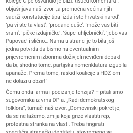
kolege Ćipe osvanulo je blizu tisuću komentara“,
objašnjava naš izvor, „a premoćna većina njih
sadrži konstatacije tipa ‘izdali ste hrvatski narod’,
‘pa vi ste ta vlast’, ‘prodane duše’, ‘može vas biti
sram’, ‘pičke izdajničke’, ‘šupci uhljebnički’, ‘jebo vas
Pupovac’ i slično… Nama u stranci je to bila još
jedna potvrda da bismo na eventualnim
prijevremenim izborima doživjeli neviđeni debakl i
da bi, shodno tome, partijska nomenklatura izgubila
apanaže. Prema tome, raskid koalicije s HDZ-om
ne dolazi u obzir!“
Čemu onda larma i podizanje tenzija? – pitali smo
sugovornika iz vrha DP-a. „Radi demokratskog
folklora“, tumači naš izvor. „Domovinski pokret je,
da se ne lažemo, zmija koja grize vlastiti rep,
protestna stranka na vlasti. Treba fingirati
specifični stranački identitet i istovremeno se