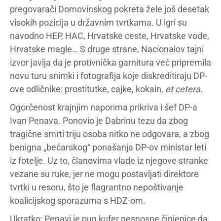
pregovarači Domovinskog pokreta žele još desetak
visokih pozicija u državnim tvrtkama. U igri su
navodno HEP, HAC, Hrvatske ceste, Hrvatske vode,
Hrvatske magle… S druge strane, Nacionalov tajni
izvor javlja da je protivnička garnitura već pripremila
novu turu snimki i fotografija koje diskreditiraju DP-
ove odličnike: prostitutke, cajke, kokain,
et cetera
.
Ogorčenost krajnjim naporima prikriva i šef DP-a
Ivan Penava. Ponovio je Dabrinu tezu da zbog
tragične smrti triju osoba nitko ne odgovara, a zbog
benigna „bećarskog“ ponašanja DP-ov ministar leti
iz fotelje. Uz to, članovima vlade iz njegove stranke
vezane su ruke, jer ne mogu postavljati direktore
tvrtki u resoru, što je flagrantno nepoštivanje
koalicijskog sporazuma s HDZ-om.
Ukratko: Penavi je pun kufer nesnosne činjenice da