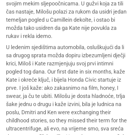
svojim mekim sljepoočnicama. U gužvi koja za tili
čas nastaje, Milošu polazi za rukom da usidri jedan
temeljan pogled u Camillein dekolte, i ostao bi
možda tako usidren da ga Kate nije povukla za
rukav i rekla idemo.
U ledenim sjedištima automobila, osluškujući da li
sa drugog sprata možda dopiru izbezumljeni dječji
krici, Miloš i Kate razmjenjuju svoj prvi intimni
pogled tog dana. Our first date in six months, kaže
Kate i okreće ključ, i bijela Honda Civic startuje iz
prve. I još kaže: ako zakasnimo na film, honey, I
swear, ja ču te ubiti. Milošu je dosta hladnoće, trlja
šake jednu o drugu i kaže izvini, bila je ludnica na
poslu, Dmitri and Ken were exchanging their
childhood stories, so they missed their term for the
ultracentrifuge, ali evo, na vrijeme smo, sva sreća