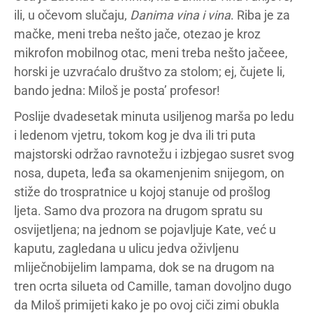
ili, u očevom slučaju,
Danima vina i vina
. Riba je za
mačke, meni treba nešto jače, otezao je kroz
mikrofon mobilnog otac, meni treba nešto jačeee,
horski je uzvraćalo društvo za stolom; ej, čujete li,
bando jedna: Miloš je posta’ profesor!
Poslije dvadesetak minuta usiljenog marša po ledu
i ledenom vjetru, tokom kog je dva ili tri puta
majstorski održao ravnotežu i izbjegao susret svog
nosa, dupeta, leđa sa okamenjenim snijegom, on
stiže do trospratnice u kojoj stanuje od prošlog
ljeta. Samo dva prozora na drugom spratu su
osvijetljena; na jednom se pojavljuje Kate, već u
kaputu, zagledana u ulicu jedva oživljenu
mliječnobijelim lampama, dok se na drugom na
tren ocrta silueta od Camille, taman dovoljno dugo
da Miloš primijeti kako je po ovoj ciči zimi obukla