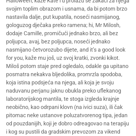
Halloween, kaže Kate i u prolazu se zakači za njega
svojim toplim obrazom i usnama, da bi potom brzo
nastavila dalje, put kupatila, noseći nasmijanog,
gologuzog dječaka preko ramena; hi, Mr Milosh,
dodaje Camille, promičući jednako brzo, ali bez
poljupca, avaj, bez poljupca, noseći jednako
nasmijano četvorozubo dijete, and it’s a good look
for you, kaže mu još, uz svoj kratki, zvonki kikot.
Miloš potom staje pred ogledalo, odakle ga upitano
posmatra nekakva bljedolika, promrzla spodoba,
koja istina podsjeća na njega, ali koja je svoju
naduvanu perjanu jaknu obukla preko uflekanog
laboratorijskog mantila, te stoga izgleda krajnje
neobično, kao odrpani klovn (na ivici suza), ili čak
pitomac neke ustanove poluzatvorenog tipa, jedan
od pouzdanijih, koji je dobro odreagovao na terapiju
i kog su pustili da gradskim prevozom za vikend