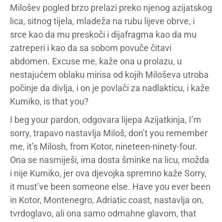
Milošev pogled brzo prelazi preko njenog azijatskog
lica, sitnog tijela, mladeža na rubu lijeve obrve, i
srce kao da mu preskoči i dijafragma kao da mu
zatreperi i kao da sa sobom povuče čitavi
abdomen. Excuse me, kaže ona u prolazu, u
nestajućem oblaku mirisa od kojih Miloševa utroba
počinje da divlja, i on je povlači za nadlakticu, i kaže
Kumiko, is that you?
I beg your pardon, odgovara lijepa Azijatkinja, I’m
sorry, trapavo nastavlja Miloš, don’t you remember
me, it’s Milosh, from Kotor, nineteen-ninety-four.
Ona se nasmiješi, ima dosta šminke na licu, možda
i nije Kumiko, jer ova djevojka spremno kaže Sorry,
it must’ve been someone else. Have you ever been
in Kotor, Montenegro, Adriatic coast, nastavlja on,
tvrdoglavo, ali ona samo odmahne glavom, that