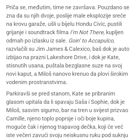
Priča se, međutim, time ne završava. Pouzdano se
zna da su njih dvoje, poslije male eksplozije sreće
na krovu garaže, ušli u bijelu Hondu Civic, pustili
grijanje i soundtrack filma
I’m Not There
, kupljen
odmah po izlasku iz sale.
Goin’ to Accapulco
,
razvlačili su Jim James & Calexico, baš dok je auto
izbijao na prazni Lakeshore Drive, i dok je Kate,
stisnutih usana, puštala bezglasne suze na svoj
novi kaput, a Miloš nanovo krenuo da plovi širokim
vodenim prostranstvima.
Parkiravši se pred stanom, Kate se pribranim
glasom upitala da li spavaju Saša i Sophie, dok je
Miloš, sasvim sigurno, bar na tren u svijest prizvao
Camille, njeno toplo poprsje i oči boje kupina,
moguće čak i njenog trapavog dečka, koji će već
iste večeri zavući svoju neiskusnu ruku pod suknju