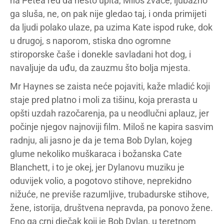
na Petea red da nešto upita, Miloš žvaće, ljubazno
ga sluša, ne, on pak nije gledao taj, i onda primijeti
da ljudi polako ulaze, pa uzima Kate ispod ruke, dok
u drugoj, s naporom, stiska dno ogromne
stiroporske čaše i donekle savladani hot dog, i
navaljuje da uđu, da zauzmu što bolja mjesta.
Mr Haynes se zaista neće pojaviti, kaže mladić koji
staje pred platno i moli za tišinu, koja prerasta u
opšti uzdah razočarenja, pa u neodlučni aplauz, jer
počinje njegov najnoviji film. Miloš ne kapira sasvim
radnju, ali jasno je da je tema Bob Dylan, kojeg
glume nekoliko muškaraca i božanska Cate
Blanchett, i to je okej, jer Dylanovu muziku je
oduvijek volio, a pogotovo stihove, neprekidno
nižuće, ne previše razumljive, trubadurske stihove,
žene, istorija, društvena nepravda, pa ponovo žene.
Eno ga crni dječak koji je Bob Dylan, u teretnom