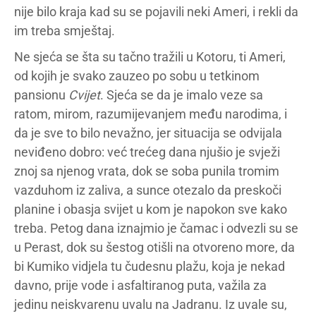
nije bilo kraja kad su se pojavili neki Ameri, i rekli da
im treba smještaj.
Ne sjeća se šta su tačno tražili u Kotoru, ti Ameri,
od kojih je svako zauzeo po sobu u tetkinom
pansionu
Cvijet
. Sjeća se da je imalo veze sa
ratom, mirom, razumijevanjem među narodima, i
da je sve to bilo nevažno, jer situacija se odvijala
neviđeno dobro: već trećeg dana njušio je svježi
znoj sa njenog vrata, dok se soba punila tromim
vazduhom iz zaliva, a sunce otezalo da preskoči
planine i obasja svijet u kom je napokon sve kako
treba. Petog dana iznajmio je čamac i odvezli su se
u Perast, dok su šestog otišli na otvoreno more, da
bi Kumiko vidjela tu čudesnu plažu, koja je nekad
davno, prije vode i asfaltiranog puta, važila za
jedinu neiskvarenu uvalu na Jadranu. Iz uvale su,