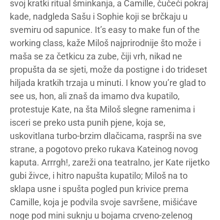
svoj kratki ritual šminkanja, a Camille, čučeći pokraj
kade, nadgleda Sašu i Sophie koji se brčkaju u
svemiru od sapunice. It’s easy to make fun of the
working class, kaže Miloš najprirodnije što može i
maša se za četkicu za zube, čiji vrh, nikad ne
propušta da se sjeti, može da postigne i do trideset
hiljada kratkih trzaja u minuti. I know you’re glad to
see us, hon, ali znaš da imamo dva kupatilo,
protestuje Kate, na šta Miloš slegne ramenima i
isceri se preko usta punih pjene, koja se,
uskovitlana turbo-brzim dlačicama, rasprši na sve
strane, a pogotovo preko rukava Kateinog novog
kaputa. Arrrgh!, zareži ona teatralno, jer Kate rijetko
gubi živce, i hitro napušta kupatilo; Miloš na to
sklapa usne i spušta pogled pun krivice prema
Camille, koja je podvila svoje savršene, mišićave
noge pod mini suknju u bojama crveno-zelenog