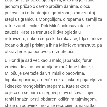
jednom pričao o davno prošlim danima, o ocu
pukovniku i odrastanju u garnizonu, o smrznutoj
stepi uz granicu s Mongolijom, o rupama u zemlji za
ratne zarobljenike. Dok Miloš pokušava da se
zauzda, Kate se trenutak ili dva ogleda u
retrovizoru, nakon čega skida rukavice, trlja dlanove
jedan o drugi i prislanja ih na Miloševe smrznute, pa
otkravljene, pa ponovo smrznute uši.
U Hondi je sad već kao u maloj japanskoj furuni,
vrućina davi raspomamljene moždane talase, i
Milošu je sve teže da vrti misli o pacovima,
hipokampusima, američko-ukrajinskom prijateljstvu
i kinesko-mongolskim stepama. Kate takođe
osjeća da se bura u njegovoj glavi stišava, i njeni
tanki i snažni prsti, obdareni odličnim tajmingom,
što je on oduvijek, mora se reći, cijenio, nakratko