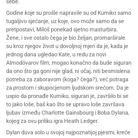
sebe.
Godine koje su prošle napravile su od Kumiko samo
tugaljivo sjećanje, uz koje, ovo može samo da se
pretpostavi, Miloš ponekad sjetno masturbira.
Žene, i sve ostalo čega je bio željan, promarširale
su kroz njegov život u dovoljnoj mjeri da je, kada je
jednog dana ugledao Kate, u redu za novi
Almodóvarov film, mogao konačno da bude siguran
da ono što ga goni nije glad, ni očaj, niti besmislena
potreba za zaboravom (koga? čega?), već potraga
za prostom i skupocjenom ljudskom srećom. Da je
uspio da pronađe Kumiko, siguran je, završilo bi se
to jako loše, baš kao što se upravo loše završava
ljubav između Charlotte Gainsbourg i Boba Dylana,
kojeg za ovu priliku igra Heath Ledger.
Dylan duva solo u svojoj najpoznatijoj pjesmi, kreće