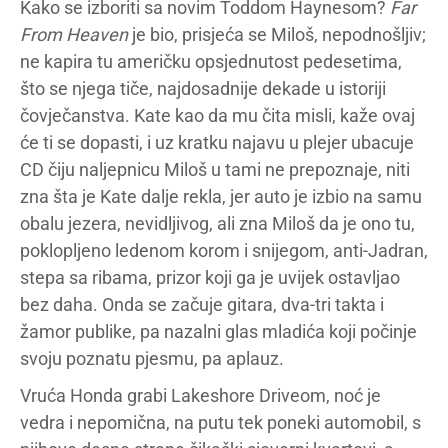
Kako se izboriti sa novim Toddom Haynesom?
Far
From Heaven
je bio, prisjeća se Miloš, nepodnošljiv;
ne kapira tu američku opsjednutost pedesetima,
što se njega tiče, najdosadnije dekade u istoriji
čovječanstva. Kate kao da mu čita misli, kaže ovaj
će ti se dopasti, i uz kratku najavu u plejer ubacuje
CD čiju naljepnicu Miloš u tami ne prepoznaje, niti
zna šta je Kate dalje rekla, jer auto je izbio na samu
obalu jezera, nevidljivog, ali zna Miloš da je ono tu,
poklopljeno ledenom korom i snijegom, anti-Jadran,
stepa sa ribama, prizor koji ga je uvijek ostavljao
bez daha. Onda se začuje gitara, dva-tri takta i
žamor publike, pa nazalni glas mladića koji počinje
svoju poznatu pjesmu, pa aplauz.
Vruća Honda grabi Lakeshore Driveom, noć je
vedra i nepomična, na putu tek poneki automobil, s