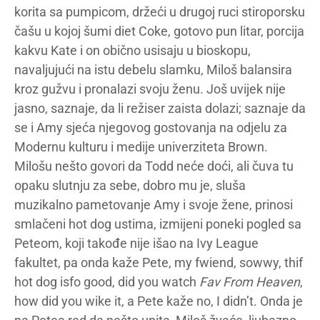
korita sa pumpicom, držeći u drugoj ruci stiroporsku
čašu u kojoj šumi diet Coke, gotovo pun litar, porcija
kakvu Kate i on obično usisaju u bioskopu,
navaljujući na istu debelu slamku, Miloš balansira
kroz gužvu i pronalazi svoju ženu. Još uvijek nije
jasno, saznaje, da li režiser zaista dolazi; saznaje da
se i Amy sjeća njegovog gostovanja na odjelu za
Modernu kulturu i medije univerziteta Brown.
Milošu nešto govori da Todd neće doći, ali čuva tu
opaku slutnju za sebe, dobro mu je, sluša
muzikalno pametovanje Amy i svoje žene, prinosi
smlačeni hot dog ustima, izmijeni poneki pogled sa
Peteom, koji takođe nije išao na Ivy League
fakultet, pa onda kaže Pete, my fwiend, sowwy, thif
hot dog isfo good, did you watch
Fav From Heaven
,
how did you wike it, a Pete kaže no, I didn’t. Onda je