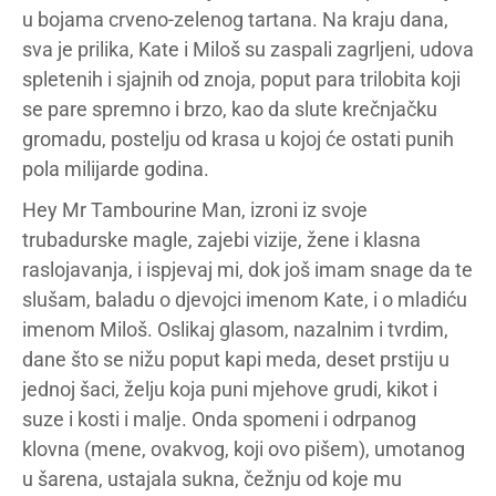
u bojama crveno-zelenog tartana. Na kraju dana,
sva je prilika, Kate i Miloš su zaspali zagrljeni, udova
spletenih i sjajnih od znoja, poput para trilobita koji
se pare spremno i brzo, kao da slute krečnjačku
gromadu, postelju od krasa u kojoj će ostati punih
pola milijarde godina.
Hey Mr Tambourine Man, izroni iz svoje
trubadurske magle, zajebi vizije, žene i klasna
raslojavanja, i ispjevaj mi, dok još imam snage da te
slušam, baladu o djevojci imenom Kate, i o mladiću
imenom Miloš. Oslikaj glasom, nazalnim i tvrdim,
dane što se nižu poput kapi meda, deset prstiju u
jednoj šaci, želju koja puni mjehove grudi, kikot i
suze i kosti i malje. Onda spomeni i odrpanog
klovna (mene, ovakvog, koji ovo pišem), umotanog
u šarena, ustajala sukna, čežnju od koje mu