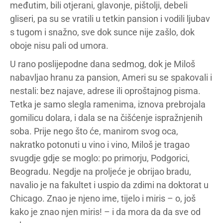
međutim, bili otjerani, glavonje, pištolji, debeli
gliseri, pa su se vratili u tetkin pansion i vodili ljubav
s tugom i snažno, sve dok sunce nije zašlo, dok
oboje nisu pali od umora.
U rano poslijepodne dana sedmog, dok je Miloš
nabavljao hranu za pansion, Ameri su se spakovali i
nestali: bez najave, adrese ili oproštajnog pisma.
Tetka je samo slegla ramenima, iznova prebrojala
gomilicu dolara, i dala se na čišćenje ispražnjenih
soba. Prije nego što će, manirom svog oca,
nakratko potonuti u vino i vino, Miloš je tragao
svugdje gdje se moglo: po primorju, Podgorici,
Beogradu. Negdje na proljeće je obrijao bradu,
navalio je na fakultet i uspio da zdimi na doktorat u
Chicago. Znao je njeno ime, tijelo i miris – o, još
kako je znao njen miris! – i da mora da da sve od