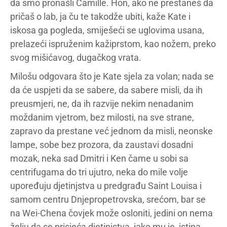
da smo pronašli Camille. Hon, ako ne prestaneš da
pričaš o lab, ja ču te takodže ubiti, kaže Kate i
iskosa ga pogleda, smiješeći se uglovima usana,
prelazeći ispruženim kažiprstom, kao nožem, preko
svog mišićavog, dugačkog vrata.
Milošu odgovara što je Kate sjela za volan; nada se
da će uspjeti da se sabere, da sabere misli, da ih
preusmjeri, ne, da ih razvije nekim nenadanim
moždanim vjetrom, bez milosti, na sve strane,
zapravo da prestane već jednom da misli, neonske
lampe, sobe bez prozora, da zaustavi dosadni
mozak, neka sad Dmitri i Ken čame u sobi sa
centrifugama do tri ujutro, neka do mile volje
upoređuju djetinjstva u predgrađu Saint Louisa i
samom centru Dnjepropetrovska, srećom, bar se
na Wei-Chena čovjek može osloniti, jedini on nema
želju da se prisjeća djetinjstva, iako mu je, istina,