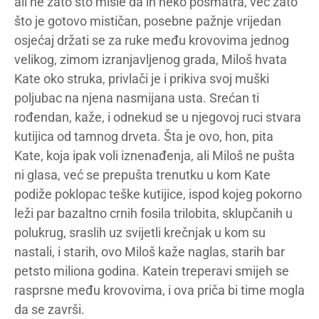
ali ne zato što misle da ih neko posmatra, već zato
što je gotovo mističan, posebne pažnje vrijedan
osjećaj držati se za ruke među krovovima jednog
velikog, zimom izranjavljenog grada, Miloš hvata
Kate oko struka, privlači je i prikiva svoj muški
poljubac na njena nasmijana usta. Srećan ti
rođendan, kaže, i odnekud se u njegovoj ruci stvara
kutijica od tamnog drveta. Šta je ovo, hon, pita
Kate, koja ipak voli iznenađenja, ali Miloš ne pušta
ni glasa, već se prepušta trenutku u kom Kate
podiže poklopac teške kutijice, ispod kojeg pokorno
leži par bazaltno crnih fosila trilobita, sklupčanih u
polukrug, sraslih uz svijetli krečnjak u kom su
nastali, i starih, ovo Miloš kaže naglas, starih bar
petsto miliona godina. Katein treperavi smijeh se
rasprsne među krovovima, i ova priča bi time mogla
da se završi.