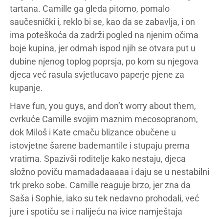
tartana. Camille ga gleda pitomo, pomalo
saučesnički i, reklo bi se, kao da se zabavlja, i on
ima poteškoća da zadrži pogled na njenim očima
boje kupina, jer odmah ispod njih se otvara put u
dubine njenog toplog poprsja, po kom su njegova
djeca već rasula svjetlucavo paperje pjene za
kupanje.
Have fun, you guys, and don’t worry about them,
cvrkuće Camille svojim maznim mecosopranom,
dok Miloš i Kate cmaču blizance obučene u
istovjetne šarene bademantile i stupaju prema
vratima. Spazivši roditelje kako nestaju, djeca
složno poviču mamadadaaaaa i daju se u nestabilni
trk preko sobe. Camille reaguje brzo, jer zna da
Saša i Sophie, iako su tek nedavno prohodali, već
jure i spotiču se i nalijeću na ivice namještaja