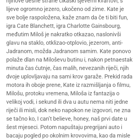
njihove desne strane čikaški sjeverni kvartovi, s
lijeve ogromno jezero, ukočeno od zime. Kate je
sve bolje raspoložena, kaže znam da če ti biti fun,
igra Cate Blanchett, igra Charlotte Gainsbourg,
međutim Miloš je nakratko otkazao, naslonivši
glavu na staklo, otklizao-otplovio, jezerom, anti-
Jadranom, možda Jadranom samim. Kate ponovo
polaže dlan na Miloševu butinu i, nakon petnaestak
minuta čas ćutnje, čas malih, nevezanih riječi, njih
dvoje uplovljavaju na sami krov garaže. Prekid rada
motora ih oboje prene, Kate iz razmišljanja o filmu,
Milošu, protoku vremena, Miloša iz fantazija o
velikoj vodi, i sekund ili dva u autu nema niti jedne
riječi ili misli, dok neko napokon ne izgovori, ne zna
se tačno ko, I can’t believe, honey, naš prvi date u
šest mjeseci. Potom napuštaju pregrijani auto i
bacaju pogled po okolnim krovovima, kao da misle