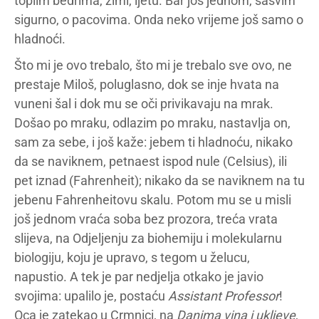
toplim bedrima, zimi, ljetu. Bar još jednom, sasvim
sigurno, o pacovima. Onda neko vrijeme još samo o
hladnoći.
Što mi je ovo trebalo, što mi je trebalo sve ovo, ne
prestaje Miloš, poluglasno, dok se inje hvata na
vuneni šal i dok mu se oči privikavaju na mrak.
Došao po mraku, odlazim po mraku, nastavlja on,
sam za sebe, i još kaže: jebem ti hladnoću, nikako
da se naviknem, petnaest ispod nule (Celsius), ili
pet iznad (Fahrenheit); nikako da se naviknem na tu
jebenu Fahrenheitovu skalu. Potom mu se u misli
još jednom vraća soba bez prozora, treća vrata
slijeva, na Odjeljenju za biohemiju i molekularnu
biologiju, koju je upravo, s tegom u želucu,
napustio. A tek je par nedjelja otkako je javio
svojima: upalilo je, postaću
Assistant Professor
!
Oca je zatekao u Crmnici, na
Danima vina i ukljeve
,