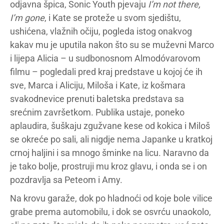
odjavna špica, Sonic Youth pjevaju
I’m not there,
I’m gone
, i Kate se proteže u svom sjedištu,
ushićena, vlažnih očiju, pogleda istog onakvog
kakav mu je uputila nakon što su se muževni Marco
i lijepa Alicia – u sudbonosnom Almodóvarovom
filmu – pogledali pred kraj predstave u kojoj će ih
sve, Marca i Aliciju, Miloša i Kate, iz košmara
svakodnevice prenuti baletska predstava sa
srećnim završetkom. Publika ustaje, poneko
aplaudira, šuškaju zgužvane kese od kokica i Miloš
se okreće po sali, ali nigdje nema Japanke u kratkoj
crnoj haljini i sa mnogo šminke na licu. Naravno da
je tako bolje, prostruji mu kroz glavu, i onda se i on
pozdravlja sa Peteom i Amy.
Na krovu garaže, dok po hladnoći od koje bole vilice
grabe prema automobilu, i dok se osvrću unaokolo,