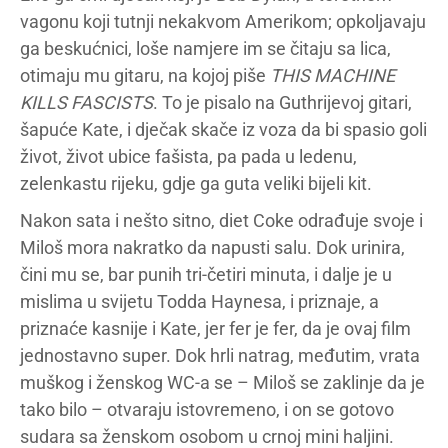
vagonu koji tutnji nekakvom Amerikom; opkoljavaju
ga beskućnici, loše namjere im se čitaju sa lica,
otimaju mu gitaru, na kojoj piše
THIS MACHINE
KILLS FASCISTS
. To je pisalo na Guthrijevoj gitari,
šapuće Kate, i dječak skače iz voza da bi spasio goli
život, život ubice fašista, pa pada u ledenu,
zelenkastu rijeku, gdje ga guta veliki bijeli kit.
Nakon sata i nešto sitno, diet Coke odrađuje svoje i
Miloš mora nakratko da napusti salu. Dok urinira,
čini mu se, bar punih tri-četiri minuta, i dalje je u
mislima u svijetu Todda Haynesa, i priznaje, a
priznaće kasnije i Kate, jer fer je fer, da je ovaj film
jednostavno super. Dok hrli natrag, međutim, vrata
muškog i ženskog WC-a se – Miloš se zaklinje da je
tako bilo – otvaraju istovremeno, i on se gotovo
sudara sa ženskom osobom u crnoj mini haljini.