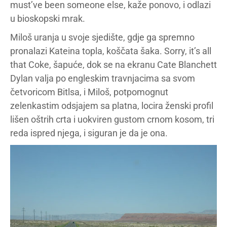
must’ve been someone else, kaže ponovo, i odlazi
u bioskopski mrak.
Miloš uranja u svoje sjedište, gdje ga spremno
pronalazi Kateina topla, koščata šaka. Sorry, it’s all
that Coke, šapuće, dok se na ekranu Cate Blanchett
Dylan valja po engleskim travnjacima sa svom
četvoricom Bitlsa, i Miloš, potpomognut
zelenkastim odsjajem sa platna, locira ženski profil
lišen oštrih crta i uokviren gustom crnom kosom, tri
reda ispred njega, i siguran je da je ona.