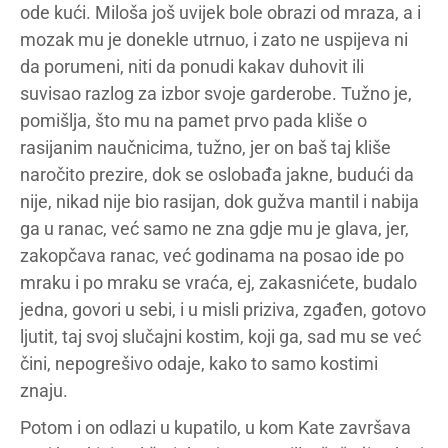
ode kući. Miloša još uvijek bole obrazi od mraza, a i
mozak mu je donekle utrnuo, i zato ne uspijeva ni
da porumeni, niti da ponudi kakav duhovit ili
suvisao razlog za izbor svoje garderobe. Tužno je,
pomišlja, što mu na pamet prvo pada kliše o
rasijanim naučnicima, tužno, jer on baš taj kliše
naročito prezire, dok se oslobađa jakne, budući da
nije, nikad nije bio rasijan, dok gužva mantil i nabija
ga u ranac, već samo ne zna gdje mu je glava, jer,
zakopčava ranac, već godinama na posao ide po
mraku i po mraku se vraća, ej, zakasnićete, budalo
jedna, govori u sebi, i u misli priziva, zgađen, gotovo
ljutit, taj svoj slučajni kostim, koji ga, sad mu se već
čini, nepogrešivo odaje, kako to samo kostimi
znaju.
Potom i on odlazi u kupatilo, u kom Kate završava