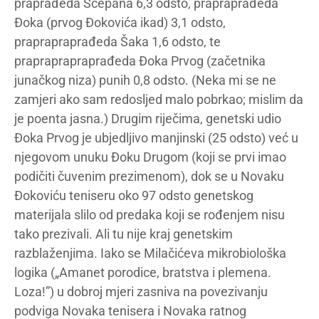
praprađeda Šćepana 6,3 odsto, prapraprađeda
Đoka (prvog Đokovića ikad) 3,1 odsto,
praprapraprađeda Šaka 1,6 odsto, te
prapraprapraprađeda Đoka Prvog (začetnika
junačkog niza) punih 0,8 odsto. (Neka mi se ne
zamjeri ako sam redosljed malo pobrkao; mislim da
je poenta jasna.) Drugim riječima, genetski udio
Đoka Prvog je ubjedljivo manjinski (25 odsto) već u
njegovom unuku Đoku Drugom (koji se prvi imao
podičiti čuvenim prezimenom), dok se u Novaku
Đokoviću teniseru oko 97 odsto genetskog
materijala slilo od predaka koji se rođenjem nisu
tako prezivali. Ali tu nije kraj genetskim
razblaženjima. Iako se Milačićeva mikrobiološka
logika („Amanet porodice, bratstva i plemena.
Loza!”) u dobroj mjeri zasniva na povezivanju
podviga Novaka tenisera i Novaka ratnog