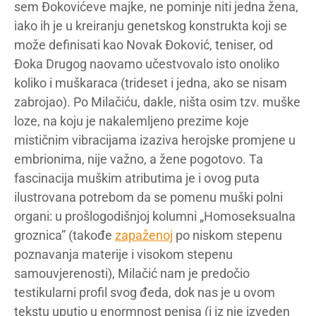
sem Đokovićeve majke, ne pominje niti jedna žena,
iako ih je u kreiranju genetskog konstrukta koji se
može definisati kao Novak Đoković, teniser, od
Đoka Drugog naovamo učestvovalo isto onoliko
koliko i muškaraca (trideset i jedna, ako se nisam
zabrojao). Po Milačiću, dakle, ništa osim tzv. muške
loze, na koju je nakalemljeno prezime koje
mističnim vibracijama izaziva herojske promjene u
embrionima, nije važno, a žene pogotovo. Ta
fascinacija muškim atributima je i ovog puta
ilustrovana potrebom da se pomenu muški polni
organi: u prošlogodišnjoj kolumni „Homoseksualna
groznica” (takođe
zapaženoj
po niskom stepenu
poznavanja materije i visokom stepenu
samouvjerenosti), Milačić nam je predočio
testikularni profil svog đeda, dok nas je u ovom
tekstu uputio u enormnost penisa (i iz nje izveden