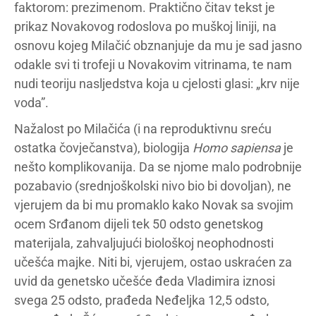
faktorom: prezimenom. Praktično čitav tekst je
prikaz Novakovog rodoslova po muškoj liniji, na
osnovu kojeg Milačić obznanjuje da mu je sad jasno
odakle svi ti trofeji u Novakovim vitrinama, te nam
nudi teoriju nasljedstva koja u cjelosti glasi: „krv nije
voda”.
Nažalost po Milačića (i na reproduktivnu sreću
ostatka čovječanstva), biologija
Homo sapiensa
je
nešto komplikovanija. Da se njome malo podrobnije
pozabavio (srednjoškolski nivo bio bi dovoljan), ne
vjerujem da bi mu promaklo kako Novak sa svojim
ocem Srđanom dijeli tek 50 odsto genetskog
materijala, zahvaljujući biološkoj neophodnosti
učešća majke. Niti bi, vjerujem, ostao uskraćen za
uvid da genetsko učešće đeda Vladimira iznosi
svega 25 odsto, prađeda Neđeljka 12,5 odsto,