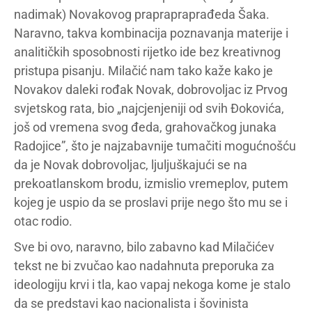
nadimak) Novakovog praprapraprađeda Šaka.
Naravno, takva kombinacija poznavanja materije i
analitičkih sposobnosti rijetko ide bez kreativnog
pristupa pisanju. Milačić nam tako kaže kako je
Novakov daleki rođak Novak, dobrovoljac iz Prvog
svjetskog rata, bio „najcjenjeniji od svih Đokovića,
još od vremena svog đeda, grahovačkog junaka
Radojice”, što je najzabavnije tumačiti mogućnošću
da je Novak dobrovoljac, ljuljuškajući se na
prekoatlanskom brodu, izmislio vremeplov, putem
kojeg je uspio da se proslavi prije nego što mu se i
otac rodio.
Sve bi ovo, naravno, bilo zabavno kad Milačićev
tekst ne bi zvučao kao nadahnuta preporuka za
ideologiju krvi i tla, kao vapaj nekoga kome je stalo
da se predstavi kao nacionalista i šovinista