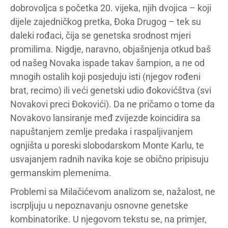
dobrovoljca s početka 20. vijeka, njih dvojica – koji
dijele zajedničkog pretka, Đoka Drugog – tek su
daleki rođaci, čija se genetska srodnost mjeri
promilima. Nigdje, naravno, objašnjenja otkud baš
od našeg Novaka ispade takav šampion, a ne od
mnogih ostalih koji posjeduju isti (njegov rođeni
brat, recimo) ili veći genetski udio đokovićštva (svi
Novakovi preci Đokovići). Da ne pričamo o tome da
Novakovo lansiranje međ zvijezde koincidira sa
napuštanjem zemlje predaka i raspaljivanjem
ognjišta u poreski slobodarskom Monte Karlu, te
usvajanjem radnih navika koje se obično pripisuju
germanskim plemenima.
Problemi sa Milačićevom analizom se, nažalost, ne
iscrpljuju u nepoznavanju osnovne genetske
kombinatorike. U njegovom tekstu se, na primjer,