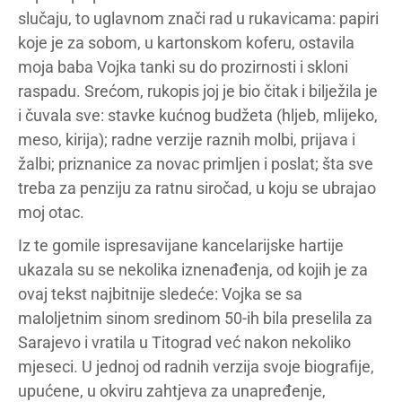
slučaju, to uglavnom znači rad u rukavicama: papiri
koje je za sobom, u kartonskom koferu, ostavila
moja baba Vojka tanki su do prozirnosti i skloni
raspadu. Srećom, rukopis joj je bio čitak i bilježila je
i čuvala sve: stavke kućnog budžeta (hljeb, mlijeko,
meso, kirija); radne verzije raznih molbi, prijava i
žalbi; priznanice za novac primljen i poslat; šta sve
treba za penziju za ratnu siročad, u koju se ubrajao
moj otac.
Iz te gomile ispresavijane kancelarijske hartije
ukazala su se nekolika iznenađenja, od kojih je za
ovaj tekst najbitnije sledeće: Vojka se sa
maloljetnim sinom sredinom 50-ih bila preselila za
Sarajevo i vratila u Titograd već nakon nekoliko
mjeseci. U jednoj od radnih verzija svoje biografije,
upućene, u okviru zahtjeva za unapređenje,