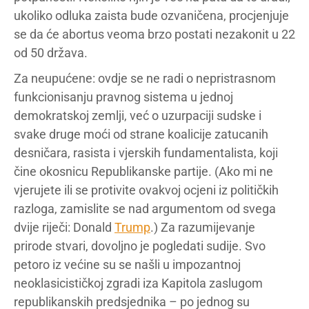
ukoliko odluka zaista bude ozvaničena, procjenjuje
se da će abortus veoma brzo postati nezakonit u 22
od 50 država.
Za neupućene: ovdje se ne radi o nepristrasnom
funkcionisanju pravnog sistema u jednoj
demokratskoj zemlji, već o uzurpaciji sudske i
svake druge moći od strane koalicije zatucanih
desničara, rasista i vjerskih fundamentalista, koji
čine okosnicu Republikanske partije. (Ako mi ne
vjerujete ili se protivite ovakvoj ocjeni iz političkih
razloga, zamislite se nad argumentom od svega
dvije riječi: Donald
Trump
.) Za razumijevanje
prirode stvari, dovoljno je pogledati sudije. Svo
petoro iz većine su se našli u impozantnoj
neoklasicističkoj zgradi iza Kapitola zaslugom
republikanskih predsjednika – po jednog su