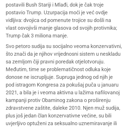
postavili Bush Stariji i Mlađi, dok je čak troje
postavio Trump. Uzurpacija moći je već ovdje
vidljiva: dvojica od pomenute trojice su došli na
vlast osvojivši manje glasova od svojih protivnika;
Trump čak 3 miliona manje.
Svo petoro sudija su socijalno veoma konzervativni,
što znači da je njihov vrijednosni sistem u neskladu
sa zemljom čiji pravni poredak otjelotvoruju.
Međutim, time se problematičnost odluka koje
donose ne iscrupljuje. Supruga jednog od njih je
pod istragom Kongresa za pokušaj puča u januaru
2021, a bila je i veoma aktivna u lažima nafilovanoj
kampanji protiv Obaminog zakona o proširenju
zdravstvene zaštite, daleke 2010. Njen muž sudija,
plus još jedan član konzervativne većine, su bili
uvjerljivo optuženi za seksualno uznemiravanje ili