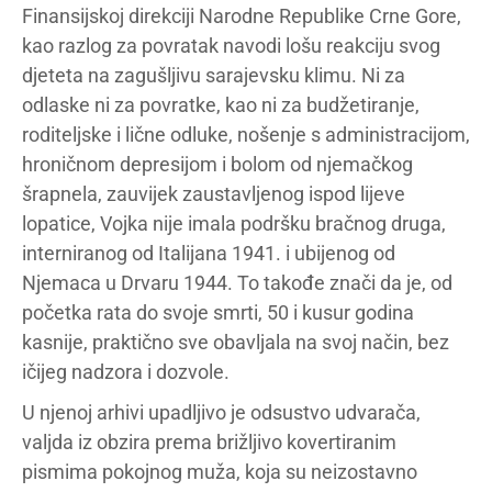
Finansijskoj direkciji Narodne Republike Crne Gore,
kao razlog za povratak navodi lošu reakciju svog
djeteta na zagušljivu sarajevsku klimu. Ni za
odlaske ni za povratke, kao ni za budžetiranje,
roditeljske i lične odluke, nošenje s administracijom,
hroničnom depresijom i bolom od njemačkog
šrapnela, zauvijek zaustavljenog ispod lijeve
lopatice, Vojka nije imala podršku bračnog druga,
interniranog od Italijana 1941. i ubijenog od
Njemaca u Drvaru 1944. To takođe znači da je, od
početka rata do svoje smrti, 50 i kusur godina
kasnije, praktično sve obavljala na svoj način, bez
ičijeg nadzora i dozvole.
U njenoj arhivi upadljivo je odsustvo udvarača,
valjda iz obzira prema brižljivo kovertiranim
pismima pokojnog muža, koja su neizostavno