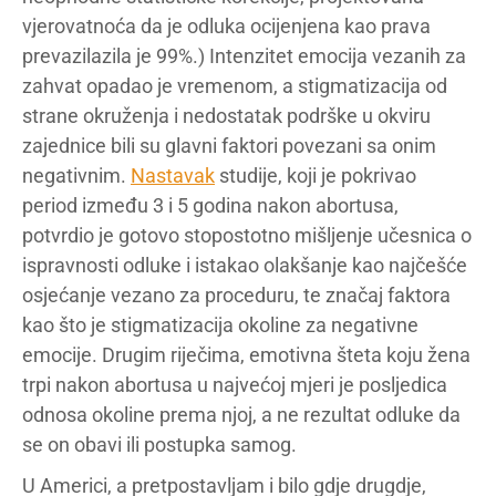
vjerovatnoća da je odluka ocijenjena kao prava
prevazilazila je 99%.) Intenzitet emocija vezanih za
zahvat opadao je vremenom, a stigmatizacija od
strane okruženja i nedostatak podrške u okviru
zajednice bili su glavni faktori povezani sa onim
negativnim.
Nastavak
studije, koji je pokrivao
period između 3 i 5 godina nakon abortusa,
potvrdio je gotovo stopostotno mišljenje učesnica o
ispravnosti odluke i istakao olakšanje kao najčešće
osjećanje vezano za proceduru, te značaj faktora
kao što je stigmatizacija okoline za negativne
emocije. Drugim riječima, emotivna šteta koju žena
trpi nakon abortusa u najvećoj mjeri je posljedica
odnosa okoline prema njoj, a ne rezultat odluke da
se on obavi ili postupka samog.
U Americi, a pretpostavljam i bilo gdje drugdje,