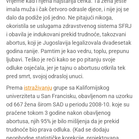
vrijeme kad i njena najstarija ćerka. Ta žena jeste
imala muža i čak četvoro odrasle djece, i nije joj se
dalo da podiže još jedno. Ne pitajući nikoga,
okoristila se uslugama zdravstvenog sistema SFRJ
i obavila je indukovani prekid trudnoće, takozvani
abortus, koji je Jugoslavija legalizovala dvadesetak
godina ranije. Pamtim je kao vedru, toplu, prepunu
ljubavi. Teško je reći kako se po pitanju svoje
odluke osjećala, jer je tajnu o abortusu otkrila tek
pred smrt, svojoj odrasloj unuci.
Prema
istraživanju
grupe sa Kalifornijskog
univerziteta u San Francisku, obavljenom na uzorku
od 667 žena širom SAD u periodu 2008-10. koje su
praćene tokom 3 godine nakon obavljenog
abortusa, njih 95% je bilo mišljenja da je prekid
trudnoće bio prava odluka. (Kad se dodaju
neophodne statističke korekcije, projektovana