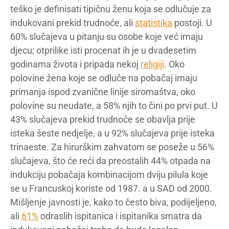
teško je definisati tipičnu ženu koja se odlučuje za
indukovani prekid trudnoće, ali
statistika
postoji. U
60% slučajeva u pitanju su osobe koje već imaju
djecu; otprilike isti procenat ih je u dvadesetim
godinama života i pripada nekoj
religiji
. Oko
polovine žena koje se odluče na pobačaj imaju
primanja ispod zvanične linije siromaštva, oko
polovine su neudate, a 58% njih to čini po prvi put. U
43% slučajeva prekid trudnoće se obavlja prije
isteka šeste nedjelje, a u 92% slučajeva prije isteka
trinaeste. Za hirurškim zahvatom se poseže u 56%
slučajeva, što će reći da preostalih 44% otpada na
indukciju pobačaja kombinacijom dviju pilula koje
se u Francuskoj koriste od 1987. a u SAD od 2000.
Mišljenje javnosti je, kako to često biva, podijeljeno,
ali
61%
odraslih ispitanica i ispitanika smatra da