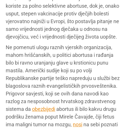
koriste za polno selektivne abortuse, dok je, onako
usput, stepen vakcinacije protiv dječjih bolesti
vjerovatno najniži u Evropi, što postavlja pitanje ne
samo vrijednosti jednog dječaka u odnosu na
djevojčicu, već i vrijednosti dječijeg života uopšte.
Ne pomenuti ulogu raznih vjerskih organizacija,
mahom hrišćanskih, u politici abortusa i rađanja
bilo bi ravno uranjanju glave u krstionicu punu
mastila. Američki sudije koji su po volji
Republikanske partije teško napreduju u službi bez
blagoslova raznih evangelističkih prvosveštenika.
Prigovor savjesti, koji se ovih dana navodi kao
razlog za nesposobnost hrvatskog zdravstvenog
sistema da
obezbijedi
abortus ili bilo kakvu drugu
podršku ženama poput Mirele Čavajde, čiji fetus
ima maligni tumor na mozgu,
nosi
na sebi poznati