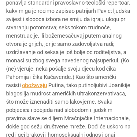
ponavlja standardni pravoslavno-teološki repertoar,
kakvim ga je recimo zapisao patrijarh Pavle: ljudska
svijest i sloboda izbora ne smiju da igraju ulogu pri
stvaranju potomstva; seks tokom trudnoće,
menstruacije, ili božemesačuvaj putem analnog
otvora je grijeh, jer je samo zadovoljstva radi;
uzdržavanje od seksa je još bolje od roditeljstva, a
monasi su zbog svega navedenog najsuperkul. (Ko
(ne) vjeruje, neka pošalje svoju djecu kod čika
Pahomija i čika Kačavende.) Kao što američki
rasisti
obožavaju
Putina, tako putinoljubivi Joanikije
blagosilja mudrost američkih ultrakonzervativaca,
što može iznenaditi samo lakovjerne. Svaka
pobjedica i pobjeda nad slobodom i ljudskim
pravima slave se diljem Mračnjačke Internacionale,
dokle god sežu društvene mreže. Doći će uskoro na
red i gej brakovi i homoseksualni odnos i onaj