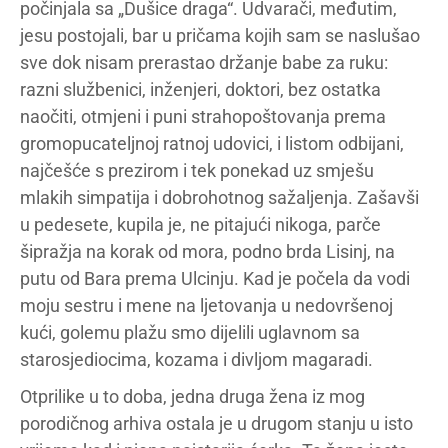
počinjala sa „Dušice draga“. Udvarači, međutim,
jesu postojali, bar u pričama kojih sam se naslušao
sve dok nisam prerastao držanje babe za ruku:
razni službenici, inženjeri, doktori, bez ostatka
naočiti, otmjeni i puni strahopoštovanja prema
gromopucateljnoj ratnoj udovici, i listom odbijani,
najčešće s prezirom i tek ponekad uz smješu
mlakih simpatija i dobrohotnog sažaljenja. Zašavši
u pedesete, kupila je, ne pitajući nikoga, parče
šipražja na korak od mora, podno brda Lisinj, na
putu od Bara prema Ulcinju. Kad je počela da vodi
moju sestru i mene na ljetovanja u nedovršenoj
kući, golemu plažu smo dijelili uglavnom sa
starosjediocima, kozama i divljom magaradi.
Otprilike u to doba, jedna druga žena iz mog
porodičnog arhiva ostala je u drugom stanju u isto