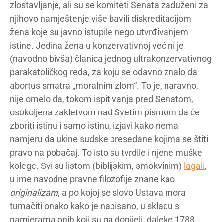
zlostavljanje, ali su se komiteti Senata zaduženi za
njihovo namještenje više bavili diskreditacijom
žena koje su javno istupile nego utvrđivanjem
istine. Jedina žena u konzervativnoj većini je
(navodno bivša) članica jednog ultrakonzervativnog
parakatoličkog reda, za koju se odavno znalo da
abortus smatra „moralnim zlom“. To je, naravno,
nije omelo da, tokom ispitivanja pred Senatom,
osokoljena zakletvom nad Svetim pismom da će
zboriti istinu i samo istinu, izjavi kako nema
namjeru da ukine sudske presedane kojima se štiti
pravo na pobačaj. To isto su tvrdile i njene muške
kolege. Svi su listom (biblijskim, smokvinim)
lagali
,
u ime navodne pravne filozofije znane kao
originalizam
, a po kojoj se slovo Ustava mora
tumačiti onako kako je napisano, u skladu s
namjerama onih koji su ga donijeli, daleke 1788.