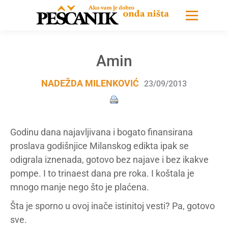
Amin
NADEŽDA MILENKOVIĆ
23/09/2013
Godinu dana najavljivana i bogato finansirana
proslava godišnjice Milanskog edikta ipak se
odigrala iznenada, gotovo bez najave i bez ikakve
pompe. I to trinaest dana pre roka. I koštala je
mnogo manje nego što je plaćena.
Šta je sporno u ovoj inače istinitoj vesti? Pa, gotovo
sve.