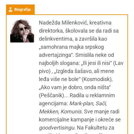
Biografija
Nadežda Milenković, kreativna
direktorka, školovala se da radi sa
delinkventima, a završila kao
„samohrana majka srpskog
advertajzinga“. Smislila neke od
najboljih slogana: „Ili jesi ili nisi“ (Lav
pivo) , „Izgleda šašavo, ali mene
leđa više ne bole“ (Kosmodisk),
„Ako vam je dobro, onda ništa“
(Peščanik)... Radila u reklamnim
agencijama:
Mark-plan, Sači,
Mekken, Komunis
. Sve manje radi
komercijalne kampanje i okreće se
g
oodvertisingu
. Na Fakultetu za