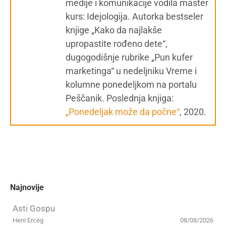
medije i komunikacije vodila master
kurs: Idejologija. Autorka bestseler
knjige „Kako da najlakše
upropastite rođeno dete“,
dugogodišnje rubrike „Pun kufer
marketinga“ u nedeljniku Vreme i
kolumne ponedeljkom na portalu
Peščanik. Poslednja knjiga:
„Ponedeljak može da počne“
, 2020.
Najnovije
Asti Gospu
Heni Erceg
08/08/2026