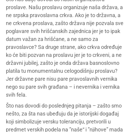
proslave. Našu proslavu organizuje naša država, a
ne srpska pravoslavna crkva. Ako je to državna, a
ne crkvena proslava, zašto država nije pozvala sve
poglavare svih hrišćanskih zajednica jer je to ipak
datum važan za hrišćane, a ne samo za
pravoslavce? Sa druge strane, ako crkva određuje
ko će biti pozvan na proslavu jer je to crkveni, a ne
državni jubilej, zašto je onda država basnoslovno
platila tu monumentalnu celogodišnju proslavu?
Jer državne pare nisu pare pravoslavnih vernika
nego su pare svih građana – i nevernika i vernika
svih fela.
Što nas dovodi do poslednjeg pitanja – zašto smo
nešto, za šta nas ubeđuju da je istorijski događaj
koji simbolizuje versku toleranciju, pretvorili u
predmet verskih podela na ”naše“ i ”njihove” mada