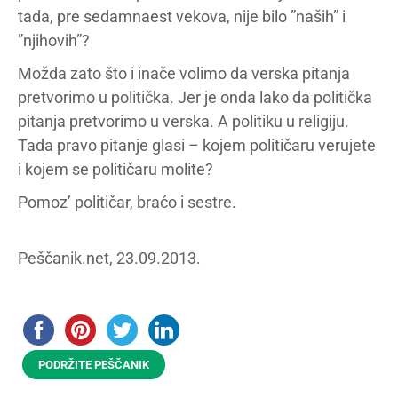
tada, pre sedamnaest vekova, nije bilo ”naših” i
”njihovih”?
Možda zato što i inače volimo da verska pitanja
pretvorimo u politička. Jer je onda lako da politička
pitanja pretvorimo u verska. A politiku u religiju.
Tada pravo pitanje glasi – kojem političaru verujete
i kojem se političaru molite?
Pomoz’ političar, braćo i sestre.
Peščanik.net, 23.09.2013.
PODRŽITE PEŠČANIK