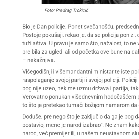
Foto: Predrag Trokicić
Bio je Dan policije. Ponet svečanošću, predsed
Postoje pokušaji, rekao je, da se policija ponizi
tužilaštva. U pravu je samo što, nažalost, to ne 
pre bila za ugled, ali od početka ove bune na da
– nekažnjiva.
Višegodišnji i višemandantni ministar te iste pol
raspolaganje svojoj partiji i svojoj policiji. Poli
bog nije uzeo, nek me uzmu država i partija, ta
Verovatno ponukan višednevnim hodočašćem pr
to što je pretekao tumači božijom namerom da o
Doduše, pre nego što je zaključio da ga je bog d
postavio, mene je narod izabrao“. Ne znam kako 
narod, već premijer ili, u našem neustavnom slu