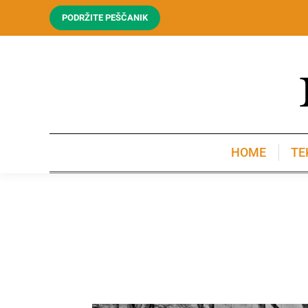
PODRŽITE PEŠČANIK
HOME
TE
HOME
TE