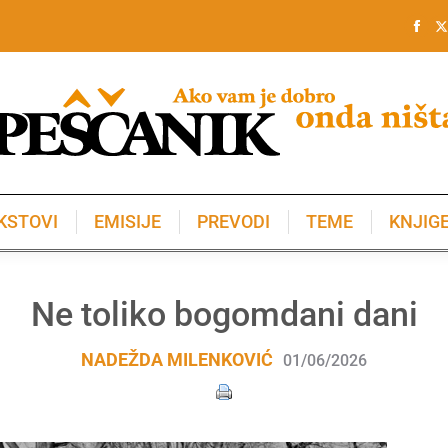
KSTOVI
EMISIJE
PREVODI
TEME
KNJIG
KSTOVI
EMISIJE
PREVODI
TEME
KNJIG
Ne toliko bogomdani dani
NADEŽDA MILENKOVIĆ
01/06/2026