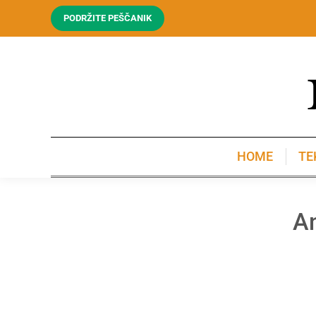
PODRŽITE PEŠČANIK
HOME
TE
HOME
TE
An