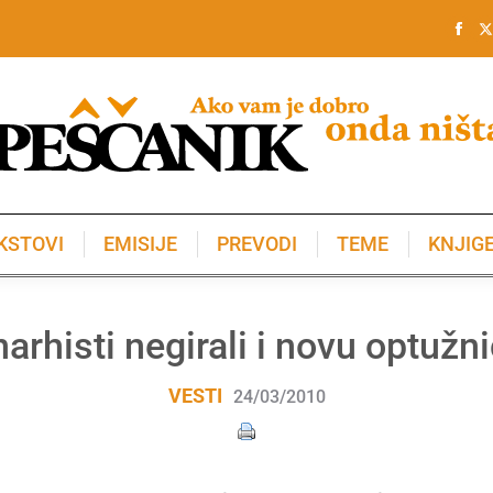
KSTOVI
EMISIJE
PREVODI
TEME
KNJIG
KSTOVI
EMISIJE
PREVODI
TEME
KNJIG
arhisti negirali i novu optužn
VESTI
24/03/2010