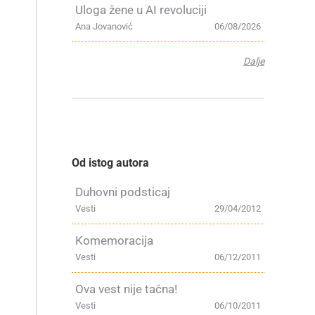
Uloga žene u AI revoluciji
Ana Jovanović
06/08/2026
Dalje
Od istog autora
Duhovni podsticaj
Vesti
29/04/2012
Komemoracija
Vesti
06/12/2011
Ova vest nije tačna!
Vesti
06/10/2011