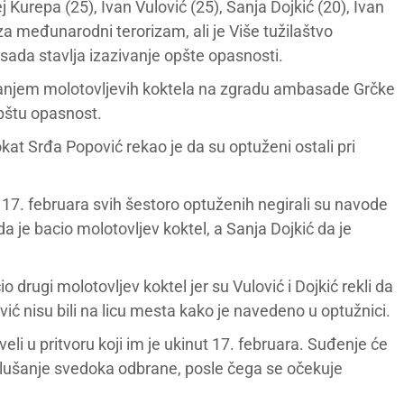
 Kurepa (25), Ivan Vulović (25), Sanja Dojkić (20), Ivan
i za međunarodni terorizam, ali je Više tužilaštvo
 sada stavlja izazivanje opšte opasnosti.
bacanjem molotovljevih koktela na zgradu ambasade Grčke
opštu opasnost.
at Srđa Popović rekao je da su optuženi ostali pri
7. februara svih šestoro optuženih negirali su navode
a je bacio molotovljev koktel, a Sanja Dojkić da je
 drugi molotovljev koktel jer su Vulović i Dojkić rekli da
vić nisu bili na licu mesta kako je navedeno u optužnici.
eli u pritvoru koji im je ukinut 17. februara. Suđenje će
aslušanje svedoka odbrane, posle čega se očekuje