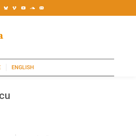
E
ENGLISH
E
ENGLISH
icu