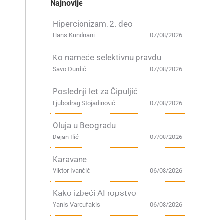
Najnovije
Hipercionizam, 2. deo
Hans Kundnani
07/08/2026
Ko nameće selektivnu pravdu
Savo Đurđić
07/08/2026
Poslednji let za Čipuljić
Ljubodrag Stojadinović
07/08/2026
Oluja u Beogradu
Dejan Ilić
07/08/2026
Karavane
Viktor Ivančić
06/08/2026
Kako izbeći AI ropstvo
Yanis Varoufakis
06/08/2026