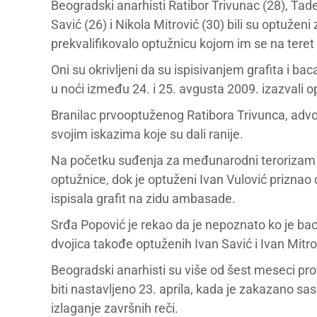
Beogradski anarhisti Ratibor Trivunac (28), Tadej
Savić (26) i Nikola Mitrović (30) bili su optužen
prekvalifikovalo optužnicu kojom im se na teret
Oni su okrivljeni da su ispisivanjem grafita i 
u noći između 24. i 25. avgusta 2009. izazvali 
Branilac prvooptuženog Ratibora Trivunca, advok
svojim iskazima koje su dali ranije.
Na početku suđenja za međunarodni terorizam 1
optužnice, dok je optuženi Ivan Vulović priznao d
ispisala grafit na zidu ambasade.
Srđa Popović je rekao da je nepoznato ko je bacio
dvojica takođe optuženih Ivan Savić i Ivan Mitro
Beogradski anarhisti su više od šest meseci prov
biti nastavljeno 23. aprila, kada je zakazano s
izlaganje završnih reči.