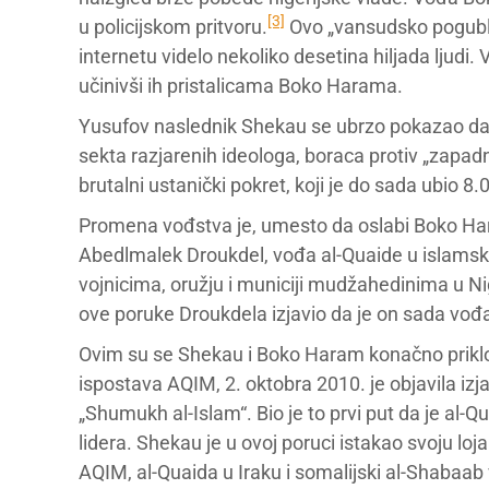
[3]
u policijskom pritvoru.
Ovo „vansudsko pogublj
internetu videlo nekoliko desetina hiljada ljudi.
učinivši ih pristalicama Boko Harama.
Yusufov naslednik Shekau se ubrzo pokazao d
sekta razjarenih ideologa, boraca protiv „zapadni
brutalni ustanički pokret, koji je do sada ubio 8
Promena vođstva je, umesto da oslabi Boko Har
Abedlmalek Droukdel, vođa al-Quaide u islams
vojnicima, oružju i municiji mudžahedinima u Nig
ove poruke Droukdela izjavio da je on sada vođ
Ovim su se Shekau i Boko Haram konačno priklon
ispostava AQIM, 2. oktobra 2010. je objavila i
„Shumukh al-Islam“. Bio je to prvi put da je al
lidera. Shekau je u ovoj poruci istakao svoju loj
AQIM, al-Quaida u Iraku i somalijski al-Shabaab 