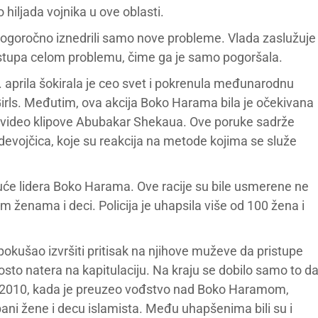
hiljada vojnika u ove oblasti.
u dogoročno iznedrili samo nove probleme. Vlada zaslužuje
stupa celom problemu, čime ga je samo pogoršala.
 aprila šokirala je ceo svet i pokrenula međunarodnu
ls. Međutim, ova akcija Boko Harama bila je očekivana
 video klipove Abubakar Shekaua. Ove poruke sadrže
 devojčica, koje su reakcija na metode kojima se služe
 kuće lidera Boko Harama. Ove racije su bile usmerene ne
 ženama i deci. Policija je uhapsila više od 100 žena i
pokušao izvršiti pritisak na njihove muževe da pristupe
sto natera na kapitulaciju. Na kraju se dobilo samo to d
od 2010, kada je preuzeo vođstvo nad Boko Haramom,
da bani žene i decu islamista. Među uhapšenima bili su i