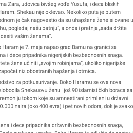
a Zara, udovica bivšeg vođe Yusufa, i deca bliskih
aram. Shekau nije oklevao. Nekoliko puta je putem
ednom je čak nagovestio da su uhapšene žene silovane 
lahu, pogledaj našu patnju“, a onda i pretnja „sada držite
e desiti vašim ženama“.
ko Haram je 7. maja napao grad Bamu na granici sa
na i dece pripadnika nigerijskih bezbednosnih snaga.
ete žene učiniti „svojim robinjama“, ukoliko nigerijske
započet niz obostranih hapšenja i otmica.
redstvo za potkusurivanje. Boko Haramu se ova nova
slobodila Shekauovu ženu i još 90 islamističkih boraca sa
emoniju tokom koje su amnestirani primljeni u državni
.000 naira (oko 400 evra) i pet novih odora, dok je svako
ena i dece pripadnika državnih bezbednosnih snaga,