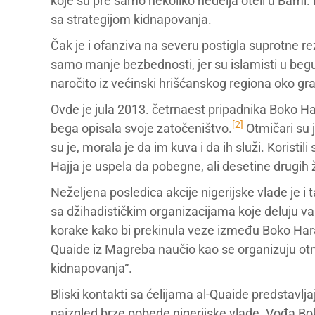
koje su pre samo nekoliko nedelja oteli u Bami
sa strategijom kidnapovanja.
Čak je i ofanziva na severu postigla suprotne r
samo manje bezbednosti, jer su islamisti u begu 
naročito iz većinski hrišćanskog regiona oko 
Ovde je jula 2013. četrnaest pripadnika Boko H
[2]
bega opisala svoje zatočeništvo.
Otmičari su 
su je, morala je da im kuva i da ih služi. Koristi
Hajja je uspela da pobegne, ali desetine drugih ž
Neželjena posledica akcije nigerijske vlade je 
sa džihadističkim organizacijama koje deluju va
korake kako bi prekinula veze između Boko Haram
Quaide iz Magreba naučio kao se organizuju ot
kidnapovanja“.
Bliski kontakti sa ćelijama al-Quaide predstavljaj
naizgled brze pobede nigerijske vlade. Vođa 