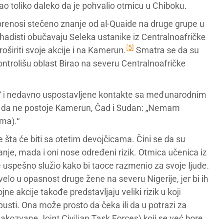
ao toliko daleko da je pohvalio otmicu u Chiboku.
renosi stečeno znanje od al-Quaide na druge grupe u
žihadisti obučavaju Seleka ustanike iz Centralnoafričke
[5]
roširiti svoje akcije i na Kamerun.
Smatra se da su
ontrolišu oblast Birao na severu Centralnoafričke
ju“ i nedavno uspostavljene kontakte sa međunarodnim
io da ne postoje Kamerun, Čad i Sudan: „Nemam
ma).“
e šta će biti sa otetim devojčicama. Čini se da su
anje, mada i oni nose određeni rizik. Otmica učenica iz
 uspešno služio kako bi taoce razmenio za svoje ljude.
velo u opasnost druge žene na severu Nigerije, jer bi ih
ne akcije takođe predstavljaju veliki rizik u koji
sti. Ona može prosto da čeka ili da u potrazi za
kozvane Joint Civilian Task Forces) koji se već bore