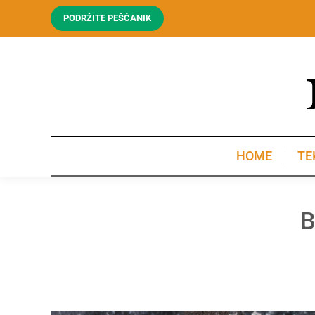
PODRŽITE PEŠČANIK
HOME
TE
HOME
TE
B