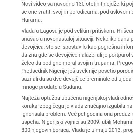
Novi video sa navodno 130 otetih tinejdžerki po
se one vratiti svojim porodicama, pod uslovom 
Harama.
Vlada u Lagosu je pod velikim pritiskom. Hrišća
snašao u novonastaloj situaciji. Nekoliko dana p
devojčica, što se ispostavilo kao pogrešna info
da zna gde se devojčice nalaze, ali je portparo
želeo da podigne moral svojim trupama. Pregov
Predsednik Nigerije još uvek nije posetio por
saznali da su dve devojčice preminule od ujeda zm
mnoge prodate u Sudanu.
Najteža optužba upućena nigerijskoj vladi odnos
koraka, zbog čega je vlada značajno izgubila na
ignorisala problem. Već pet godina ona preduzi
uspeha. Nigerijski vojnici su 2009. ubili Moha
800 njegovih boraca. Vlada je u maju 2013. pro