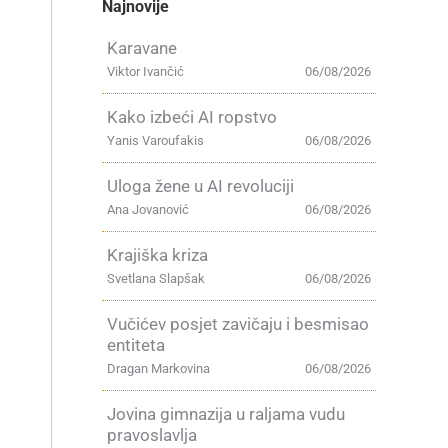
Najnovije
Karavane
Viktor Ivančić
06/08/2026
Kako izbeći AI ropstvo
Yanis Varoufakis
06/08/2026
Uloga žene u AI revoluciji
Ana Jovanović
06/08/2026
Krajiška kriza
Svetlana Slapšak
06/08/2026
Vučićev posjet zavičaju i besmisao
entiteta
Dragan Markovina
06/08/2026
Jovina gimnazija u raljama vudu
pravoslavlja