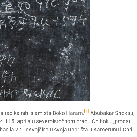
[1]
a radikalnih islamista Boko Haram,
Abubakar Shekau,
14. i 15. aprila u severoistočnom gradu Chiboku „prodati
rebacila 270 devojčica u svoja uporišta u Kamerunu i Čadu.