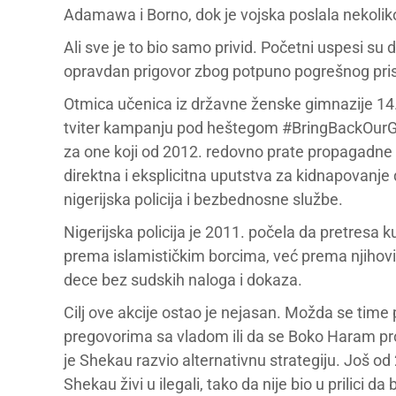
Adamawa i Borno, dok je vojska poslala nekoliko 
Ali sve je to bio samo privid. Početni uspesi s
opravdan prigovor zbog potpuno pogrešnog pri
Otmica učenica iz državne ženske gimnazije 14.
tviter kampanju pod heštegom #BringBackOurGir
za one koji od 2012. redovno prate propagadne
direktna i eksplicitna uputstva za kidnapovanje
nigerijska policija i bezbednosne službe.
Nigerijska policija je 2011. počela da pretresa
prema islamističkim borcima, već prema njihovim
dece bez sudskih naloga i dokaza.
Cilj ove akcije ostao je nejasan. Možda se time 
pregovorima sa vladom ili da se Boko Haram pro
je Shekau razvio alternativnu strategiju. Još 
Shekau živi u ilegali, tako da nije bio u prilici 