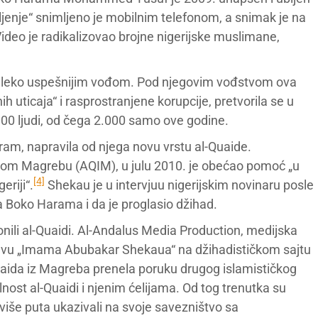
enje“ snimljeno je mobilnim telefonom, a snimak je na
 Video je radikalizovao brojne nigerijske muslimane,
aleko uspešnijim vođom. Pod njegovim vođstvom ova
h uticaja“ i rasprostranjene korupcije, pretvorila se u
.000 ljudi, od čega 2.000 samo ove godine.
am, napravila od njega novu vrstu al-Quaide.
kom Magrebu (AQIM), u julu 2010. je obećao pomoć „u
[4]
eriji“.
Shekau je u intervjuu nigerijskim novinaru posle
a Boko Harama i da je proglasio džihad.
ili al-Quaidi. Al-Andalus Media Production, medijska
zjavu „Imama Abubakar Shekaua“ na džihadističkom sajtu
-Quaida iz Magreba prenela poruku drugog islamističkog
alnost al-Quaidi i njenim ćelijama. Od tog trenutka su
više puta ukazivali na svoje savezništvo sa