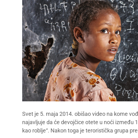
Svet je 5. maja 2014. obišao video na kome vođ
najavljuje da će devojčice otete u noći između 
kao roblje“. Nakon toga je teroristička grupa p