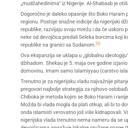
„mudžahedinima“ iz Nigerije. Al-Shabaab je otiš
Dogoročno je daleko opasnije što Boko Haram p
regionu. Postoje snažne indicije da nigerijski d
republike, razvijaju svoju mrežu i da će uskoro p
neke od devojčica predali Seleka borcima koji k
[6]
republike na granici sa Sudanom.
Ova ekspanzija se uklapa u „globalnu ideologi
džihadom. Shekau je 5. maja ove godine izjav
domovinu. Imam samo Islamiyyau (carstvo isla
Trenutno je za nigerijsku vladu najvažnije pitanj
pregovori najbolje strategija za njihovo oslobađ
Chiboka je metoda kojim se Boko Haram i ranije
Možda bi vlada mogla da plati otkup, ali bi to do
onda islamisti verovatno još više kidnapovali. Voj
nigerijska vlada trenutno nema nameru da se upu
devojčicama angažuje lokalne oružane snage (ta