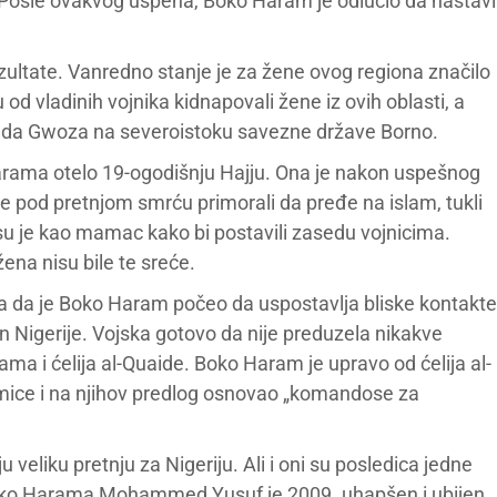
. Posle ovakvog uspeha, Boko Haram je odlučio da nastavi
ezultate. Vanredno stanje je za žene ovog regiona značilo
od vladinih vojnika kidnapovali žene iz ovih oblasti, a
grada Gwoza na severoistoku savezne države Borno.
arama otelo 19-ogodišnju Hajju. Ona je nakon uspešnog
je pod pretnjom smrću primorali da pređe na islam, tukli
li su je kao mamac kako bi postavili zasedu vojnicima.
ena nisu bile te sreće.
i ta da je Boko Haram počeo da uspostavlja bliske kontakte
n Nigerije. Vojska gotovo da nije preduzela nikakve
a i ćelija al-Quaide. Boko Haram je upravo od ćelija al-
mice i na njihov predlog osnovao „komandose za
u veliku pretnju za Nigeriju. Ali i oni su posledica jedne
Boko Harama Mohammed Yusuf je 2009. uhapšen i ubijen