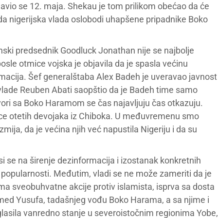
javio se 12. maja. Shekau je tom prilikom obećao da će
da nigerijska vlada oslobodi uhapšene pripadnike Boko
nski predsednik Goodluck Jonathan nije se najbolje
osle otmice vojska je objavila da je spasla većinu
rmacija. Šef generalštaba Alex Badeh je uveravao javnost
l vlade Reuben Abati saopštio da je Badeh time samo
ori sa Boko Haramom se čas najavljuju čas otkazuju.
odice otetih devojaka iz Chiboka. U međuvremenu smo
ija, da je većina njih već napustila Nigeriju i da su
i se na širenje dezinformacija i izostanak konkretnih
 popularnosti. Međutim, vladi se ne može zameriti da je
ma sveobuhvatne akcije protiv islamista, isprva sa dosta
mmed Yusufa, tadašnjeg vođu Boko Harama, a sa njime i
glasila vanredno stanje u severoistočnim regionima Yobe,