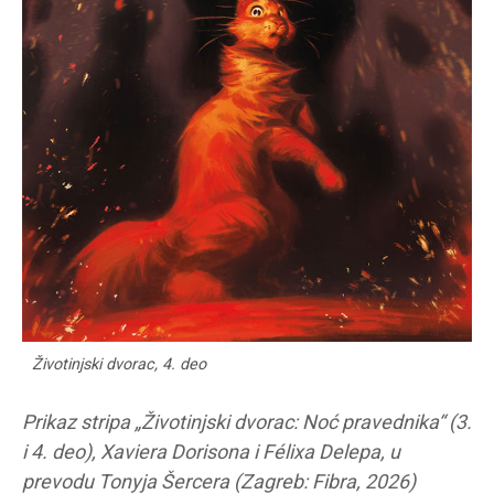
Životinjski dvorac, 4. deo
Prikaz stripa „Životinjski dvorac: Noć pravednika“ (3.
i 4. deo), Xaviera Dorisona i Félixa Delepa, u
prevodu Tonyja Šercera (Zagreb: Fibra, 2026)