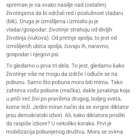
spreman je na svako nasilje nad (ostalim)
životinjama da bi održali red i poslušnost vladaru
(bik). Druga je izmišljena i izmislio ju je
vladar/gospodar: životinje strahuju od divljih
životinja (vukova). Od pretnje spolja, to jest od
izmišljenih ubica spolja, čuvaju ih, naravno,
gospodar i njegovi psi.
To gledamo u prva tri dela. To jest, gledamo kako
životinje više ne mogu da izdrže i odluče se na
pobunu. Samo što pobuna mora biti mirna. Tako
zahteva vođa pobune (mačka), dakle junakinja koja
u priči već živi po pravilima drugog, boljeg sveta,
kome teži. Jedini miran način da se svrgne diktator
jesu demokratski izbori. Ali, kako diktatora prisiliti
da raspiše izbore? U nekoliko koraka. Prvi je
mobilizacija pobunjenog društva. Mora se svima