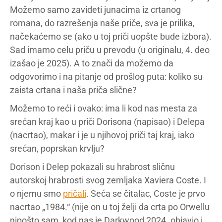
Možemo samo zavideti junacima iz crtanog
romana, do razrešenja naše priče, sva je prilika,
načekaćemo se (ako u toj priči uopšte bude izbora).
Sad imamo celu priču u prevodu (u originalu, 4. deo
izašao je 2025). A to znači da možemo da
odgovorimo i na pitanje od prošlog puta: koliko su
zaista crtana i naša priča slične?
Možemo to reći i ovako: ima li kod nas mesta za
srećan kraj kao u priči Dorisona (napisao) i Delepa
(nacrtao), makar i je u njihovoj priči taj kraj, iako
srećan, poprskan krvlju?
Dorison i Delep pokazali su hrabrost sličnu
autorskoj hrabrosti svog zemljaka Xaviera Coste. I
o njemu smo
pričali
. Seća se čitalac, Coste je prvo
nacrtao „1984.“ (nije on u toj želji da crta po Orwellu
nipošto sam, kod nas je Darkwood 2024. objavio i