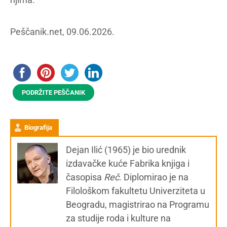
Peščanik.net, 09.06.2026.
PODRŽITE PEŠČANIK
Biografija
Dejan Ilić (1965) je bio urednik
izdavačke kuće Fabrika knjiga i
časopisa
Reč
. Diplomirao je na
Filološkom fakultetu Univerziteta u
Beogradu, magistrirao na Programu
za studije roda i kulture na