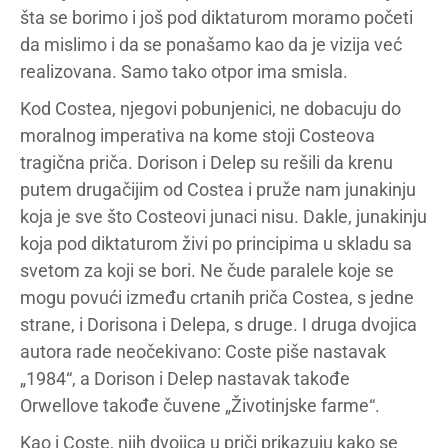
šta se borimo i još pod diktaturom moramo početi
da mislimo i da se ponašamo kao da je vizija već
realizovana. Samo tako otpor ima smisla.
Kod Costea, njegovi pobunjenici, ne dobacuju do
moralnog imperativa na kome stoji Costeova
tragična priča. Dorison i Delep su rešili da krenu
putem drugačijim od Costea i pruže nam junakinju
koja je sve što Costeovi junaci nisu. Dakle, junakinju
koja pod diktaturom živi po principima u skladu sa
svetom za koji se bori. Ne čude paralele koje se
mogu povući između crtanih priča Costea, s jedne
strane, i Dorisona i Delepa, s druge. I druga dvojica
autora rade neočekivano: Coste piše nastavak
„1984“, a Dorison i Delep nastavak takođe
Orwellove takođe čuvene „Životinjske farme“.
Kao i Coste, njih dvojica u priči prikazuju kako se