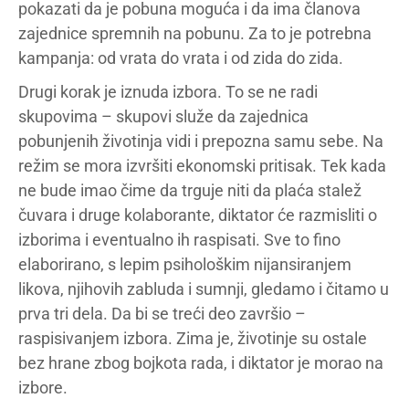
pokazati da je pobuna moguća i da ima članova
zajednice spremnih na pobunu. Za to je potrebna
kampanja: od vrata do vrata i od zida do zida.
Drugi korak je iznuda izbora. To se ne radi
skupovima – skupovi služe da zajednica
pobunjenih životinja vidi i prepozna samu sebe. Na
režim se mora izvršiti ekonomski pritisak. Tek kada
ne bude imao čime da trguje niti da plaća stalež
čuvara i druge kolaborante, diktator će razmisliti o
izborima i eventualno ih raspisati. Sve to fino
elaborirano, s lepim psihološkim nijansiranjem
likova, njihovih zabluda i sumnji, gledamo i čitamo u
prva tri dela. Da bi se treći deo završio –
raspisivanjem izbora. Zima je, životinje su ostale
bez hrane zbog bojkota rada, i diktator je morao na
izbore.