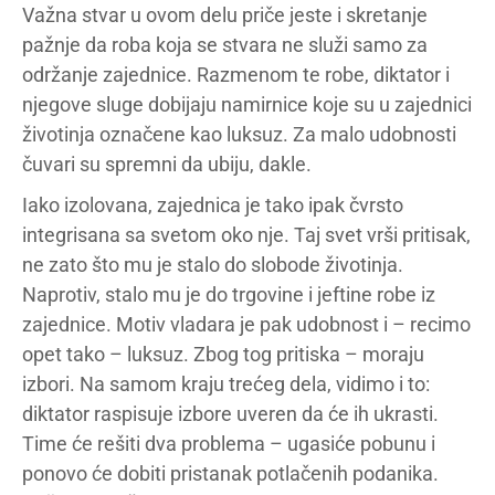
Važna stvar u ovom delu priče jeste i skretanje
pažnje da roba koja se stvara ne služi samo za
održanje zajednice. Razmenom te robe, diktator i
njegove sluge dobijaju namirnice koje su u zajednici
životinja označene kao luksuz. Za malo udobnosti
čuvari su spremni da ubiju, dakle.
Iako izolovana, zajednica je tako ipak čvrsto
integrisana sa svetom oko nje. Taj svet vrši pritisak,
ne zato što mu je stalo do slobode životinja.
Naprotiv, stalo mu je do trgovine i jeftine robe iz
zajednice. Motiv vladara je pak udobnost i – recimo
opet tako – luksuz. Zbog tog pritiska – moraju
izbori. Na samom kraju trećeg dela, vidimo i to:
diktator raspisuje izbore uveren da će ih ukrasti.
Time će rešiti dva problema – ugasiće pobunu i
ponovo će dobiti pristanak potlačenih podanika.