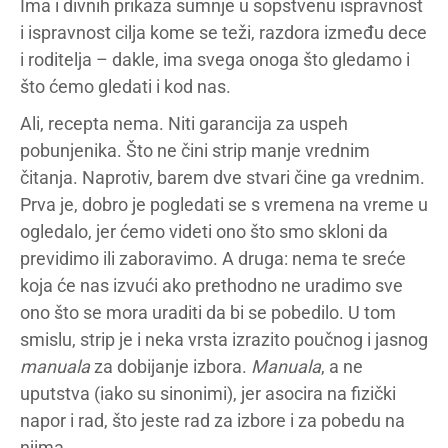
Ima i divnih prikaza sumnje u sopstvenu ispravnost
i ispravnost cilja kome se teži, razdora između dece
i roditelja – dakle, ima svega onoga što gledamo i
što ćemo gledati i kod nas.
Ali, recepta nema. Niti garancija za uspeh
pobunjenika. Što ne čini strip manje vrednim
čitanja. Naprotiv, barem dve stvari čine ga vrednim.
Prva je, dobro je pogledati se s vremena na vreme u
ogledalo, jer ćemo videti ono što smo skloni da
previdimo ili zaboravimo. A druga: nema te sreće
koja će nas izvući ako prethodno ne uradimo sve
ono što se mora uraditi da bi se pobedilo. U tom
smislu, strip je i neka vrsta izrazito poučnog i jasnog
manuala
za dobijanje izbora.
Manuala
, a ne
uputstva (iako su sinonimi), jer asocira na fizički
napor i rad, što jeste rad za izbore i za pobedu na
njima.