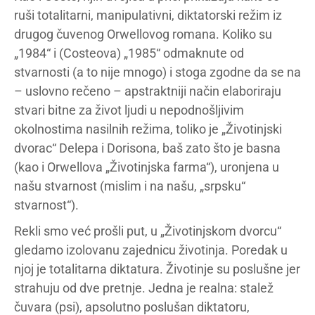
ruši totalitarni, manipulativni, diktatorski režim iz
drugog čuvenog Orwellovog romana. Koliko su
„1984“ i (Costeova) „1985“ odmaknute od
stvarnosti (a to nije mnogo) i stoga zgodne da se na
– uslovno rečeno – apstraktniji način elaboriraju
stvari bitne za život ljudi u nepodnošljivim
okolnostima nasilnih režima, toliko je „Životinjski
dvorac“ Delepa i Dorisona, baš zato što je basna
(kao i Orwellova „Životinjska farma“), uronjena u
našu stvarnost (mislim i na našu, „srpsku“
stvarnost“).
Rekli smo već prošli put, u „Životinjskom dvorcu“
gledamo izolovanu zajednicu životinja. Poredak u
njoj je totalitarna diktatura. Životinje su poslušne jer
strahuju od dve pretnje. Jedna je realna: stalež
čuvara (psi), apsolutno poslušan diktatoru,