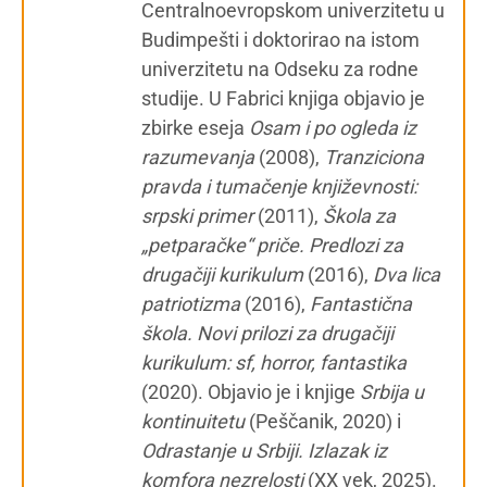
Centralnoevropskom univerzitetu u
Budimpešti i doktorirao na istom
univerzitetu na Odseku za rodne
studije. U Fabrici knjiga objavio je
zbirke eseja
Osam i po ogleda iz
razumevanja
(2008),
Tranziciona
pravda i tumačenje književnosti:
srpski primer
(2011),
Škola za
„petparačke“ priče. Predlozi za
drugačiji kurikulum
(2016),
Dva lica
patriotizma
(2016),
Fantastična
škola. Novi prilozi za drugačiji
kurikulum: sf, horror, fantastika
(2020). Objavio je i knjige
Srbija u
kontinuitetu
(Peščanik, 2020) i
Odrastanje u Srbiji. Izlazak iz
komfora nezrelosti
(XX vek, 2025).