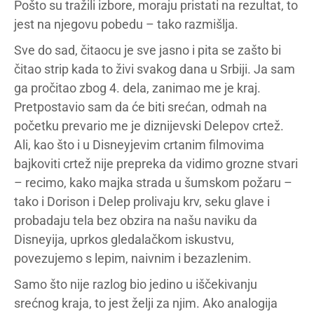
Pošto su tražili izbore, moraju pristati na rezultat, to
jest na njegovu pobedu – tako razmišlja.
Sve do sad, čitaocu je sve jasno i pita se zašto bi
čitao strip kada to živi svakog dana u Srbiji. Ja sam
ga pročitao zbog 4. dela, zanimao me je kraj.
Pretpostavio sam da će biti srećan, odmah na
početku prevario me je diznijevski Delepov crtež.
Ali, kao što i u Disneyjevim crtanim filmovima
bajkoviti crtež nije prepreka da vidimo grozne stvari
– recimo, kako majka strada u šumskom požaru –
tako i Dorison i Delep prolivaju krv, seku glave i
probadaju tela bez obzira na našu naviku da
Disneyija, uprkos gledalačkom iskustvu,
povezujemo s lepim, naivnim i bezazlenim.
Samo što nije razlog bio jedino u iščekivanju
srećnog kraja, to jest želji za njim. Ako analogija