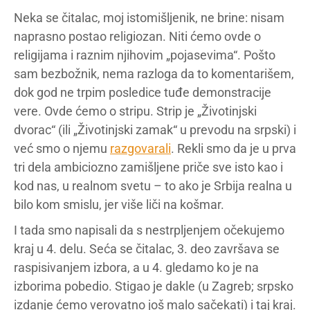
Neka se čitalac, moj istomišljenik, ne brine: nisam
naprasno postao religiozan. Niti ćemo ovde o
religijama i raznim njihovim „pojasevima“. Pošto
sam bezbožnik, nema razloga da to komentarišem,
dok god ne trpim posledice tuđe demonstracije
vere. Ovde ćemo o stripu. Strip je „Životinjski
dvorac“ (ili „Životinjski zamak“ u prevodu na srpski) i
već smo o njemu
razgovarali
. Rekli smo da je u prva
tri dela ambiciozno zamišljene priče sve isto kao i
kod nas, u realnom svetu – to ako je Srbija realna u
bilo kom smislu, jer više liči na košmar.
I tada smo napisali da s nestrpljenjem očekujemo
kraj u 4. delu. Seća se čitalac, 3. deo završava se
raspisivanjem izbora, a u 4. gledamo ko je na
izborima pobedio. Stigao je dakle (u Zagreb; srpsko
izdanje ćemo verovatno još malo sačekati) i taj kraj.