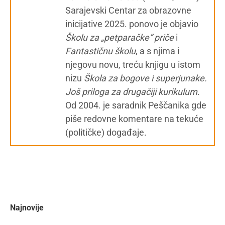
Sarajevski Centar za obrazovne
inicijative 2025. ponovo je objavio
Školu za „petparačke“ priče
i
Fantastičnu školu
, a s njima i
njegovu novu, treću knjigu u istom
nizu
Škola za bogove i superjunake.
Još priloga za drugačiji kurikulum
.
Od 2004. je saradnik Peščanika gde
piše redovne komentare na tekuće
(političke) događaje.
Najnovije