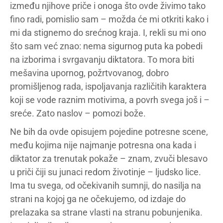
između njihove priče i onoga što ovde živimo tako
fino radi, pomislio sam – možda će mi otkriti kako i
mi da stignemo do srećnog kraja. I, rekli su mi ono
što sam već znao: nema sigurnog puta ka pobedi
na izborima i svrgavanju diktatora. To mora biti
mešavina upornog, požrtvovanog, dobro
promišljenog rada, ispoljavanja različitih karaktera
koji se vode raznim motivima, a povrh svega još i –
sreće. Zato naslov – pomozi bože.
Ne bih da ovde opisujem pojedine potresne scene,
među kojima nije najmanje potresna ona kada i
diktator za trenutak pokaže – znam, zvuči blesavo
u priči čiji su junaci redom životinje – ljudsko lice.
Ima tu svega, od očekivanih sumnji, do nasilja na
strani na kojoj ga ne očekujemo, od izdaje do
prelazaka sa strane vlasti na stranu pobunjenika.