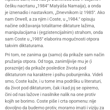
češku nacrtanu „1984“ Matyáša Namaija), a onda
je iznenadio i nastavkom, „Dnevnikom iz 1985“. Ako
nam Orwell, a za njim i Coste, u „1984.“ opisuju
načine održavanja totalitarne diktature lažima,
manipulacijama i (egzistencijalnim) strahom, onda
sam Coste u „1985“ elaborira mogućnosti otpora
takvim diktaturama.
Pri tom, ne zanima ga (samo) da prikaže sam način
pružanja otpora. Od toga, zanimljivije mu je (i
poraznije) da prikaže posledice života pod
diktaturom na karaktere i psihu pobunjenika. Videli
smo, Coste kaže, i u tome ima podršku u literaturi,
da život pod diktaturom, čak i kad joj se opiremo,
čini od nas lažove i nasilnike nalik na one protiv
kojih se borimo. Coste piše i crta opomenu: nije
dovoljno da budemo protiv, moramo imati i viziju za