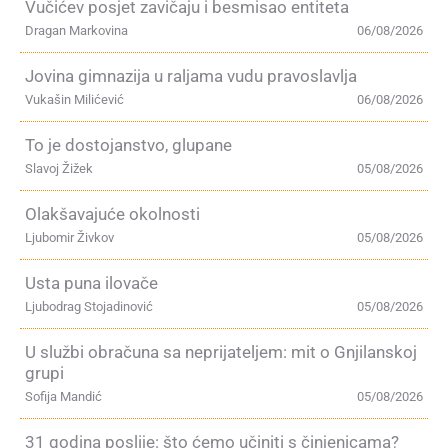
Vučićev posjet zavičaju i besmisao entiteta
Dragan Markovina
06/08/2026
Jovina gimnazija u raljama vudu pravoslavlja
Vukašin Milićević
06/08/2026
To je dostojanstvo, glupane
Slavoj Žižek
05/08/2026
Olakšavajuće okolnosti
Ljubomir Živkov
05/08/2026
Usta puna ilovače
Ljubodrag Stojadinović
05/08/2026
U službi obračuna sa neprijateljem: mit o Gnjilanskoj
grupi
Sofija Mandić
05/08/2026
31 godina poslije: što ćemo učiniti s činjenicama?