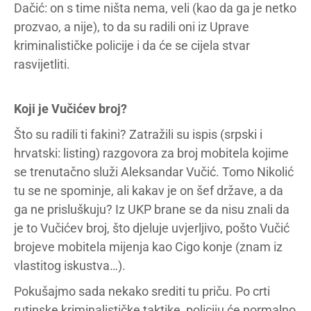
Dačić: on s time ništa nema, veli (kao da ga je netko
prozvao, a nije), to da su radili oni iz Uprave
kriminalističke policije i da će se cijela stvar
rasvijetliti.
Koji je Vučićev broj?
Što su radili ti fakini? Zatražili su ispis (srpski i
hrvatski: listing) razgovora za broj mobitela kojime
se trenutačno služi Aleksandar Vučić. Tomo Nikolić
tu se ne spominje, ali kakav je on šef države, a da
ga ne prisluškuju? Iz UKP brane se da nisu znali da
je to Vučićev broj, što djeluje uvjerljivo, pošto Vučić
brojeve mobitela mijenja kao Cigo konje (znam iz
vlastitog iskustva…).
Pokušajmo sada nekako srediti tu priču. Po crti
rutinske kriminalističke taktike, policiju će normalno