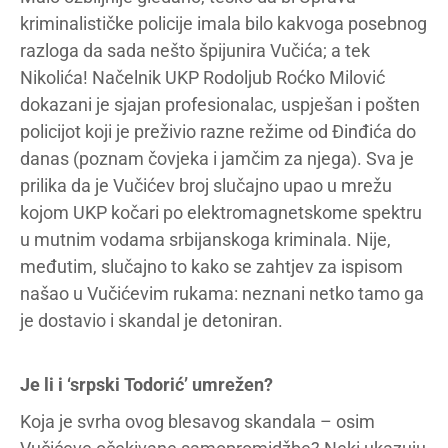
kriminalističke policije imala bilo kakvoga posebnog
razloga da sada nešto špijunira Vučića; a tek
Nikolića! Načelnik UKP Rodoljub Roćko Milović
dokazani je sjajan profesionalac, uspješan i pošten
policijot koji je preživio razne režime od Đinđića do
danas (poznam čovjeka i jamčim za njega). Sva je
prilika da je Vučićev broj slučajno upao u mrežu
kojom UKP kočari po elektromagnetskome spektru
u mutnim vodama srbijanskoga kriminala. Nije,
međutim, slučajno to kako se zahtjev za ispisom
našao u Vučićevim rukama: neznani netko tamo ga
je dostavio i skandal je detoniran.
Je li i ‘srpski Todorić’ umrežen?
Koja je svrha ovog blesavog skandala – osim