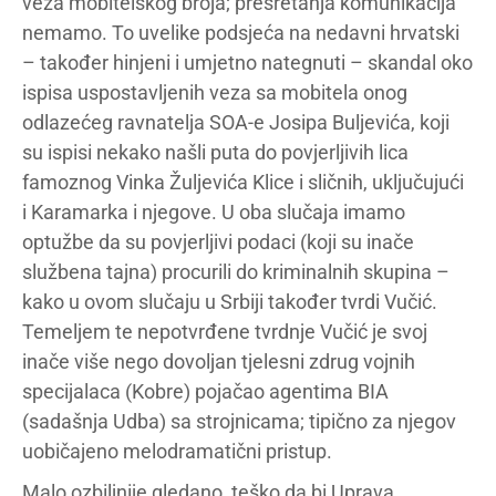
veza mobitelskog broja; presretanja komunikacija
nemamo. To uvelike podsjeća na nedavni hrvatski
– također hinjeni i umjetno nategnuti – skandal oko
ispisa uspostavljenih veza sa mobitela onog
odlazećeg ravnatelja SOA-e Josipa Buljevića, koji
su ispisi nekako našli puta do povjerljivih lica
famoznog Vinka Žuljevića Klice i sličnih, uključujući
i Karamarka i njegove. U oba slučaja imamo
optužbe da su povjerljivi podaci (koji su inače
službena tajna) procurili do kriminalnih skupina –
kako u ovom slučaju u Srbiji također tvrdi Vučić.
Temeljem te nepotvrđene tvrdnje Vučić je svoj
inače više nego dovoljan tjelesni zdrug vojnih
specijalaca (Kobre) pojačao agentima BIA
(sadašnja Udba) sa strojnicama; tipično za njegov
uobičajeno melodramatični pristup.
Malo ozbiljnije gledano, teško da bi Uprava