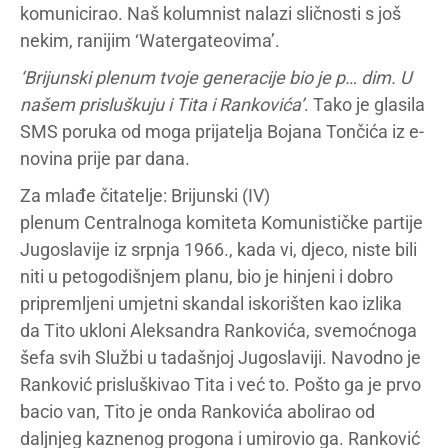
komunicirao. Naš kolumnist nalazi sličnosti s još
nekim, ranijim ‘Watergateovima’.
‘Brijunski plenum tvoje generacije bio je p… dim. U
našem prisluškuju i Tita i Rankovića’
. Tako je glasila
SMS poruka od moga prijatelja Bojana Tončića iz e-
novina prije par dana.
Za mlađe čitatelje: Brijunski (IV)
plenum Centralnoga komiteta Komunističke partije
Jugoslavije iz srpnja 1966., kada vi, djeco, niste bili
niti u petogodišnjem planu, bio je hinjeni i dobro
pripremljeni umjetni skandal iskorišten kao izlika
da Tito ukloni Aleksandra Rankovića, svemoćnoga
šefa svih Službi u tadašnjoj Jugoslaviji. Navodno je
Ranković prisluškivao Tita i već to. Pošto ga je prvo
bacio van, Tito je onda Rankovića abolirao od
daljnjeg kaznenog progona i umirovio ga. Ranković