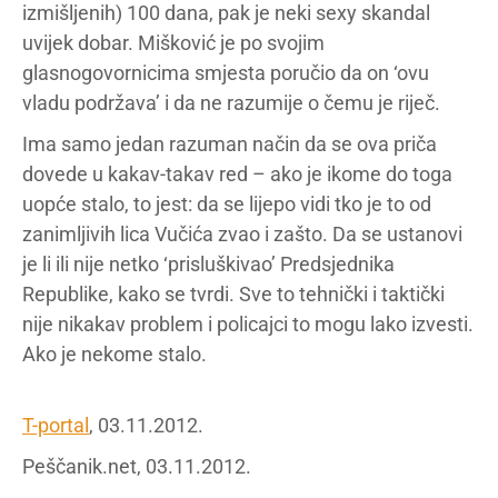
izmišljenih) 100 dana, pak je neki sexy skandal
uvijek dobar. Mišković je po svojim
glasnogovornicima smjesta poručio da on ‘ovu
vladu podržava’ i da ne razumije o čemu je riječ.
Ima samo jedan razuman način da se ova priča
dovede u kakav-takav red – ako je ikome do toga
uopće stalo, to jest: da se lijepo vidi tko je to od
zanimljivih lica Vučića zvao i zašto. Da se ustanovi
je li ili nije netko ‘prisluškivao’ Predsjednika
Republike, kako se tvrdi. Sve to tehnički i taktički
nije nikakav problem i policajci to mogu lako izvesti.
Ako je nekome stalo.
T-portal
, 03.11.2012.
Peščanik.net, 03.11.2012.