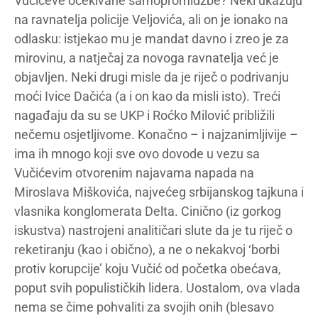
Vučićeve očekivane samopromidžbe? Neki ukazuju
na ravnatelja policije Veljovića, ali on je ionako na
odlasku: istjekao mu je mandat davno i zreo je za
mirovinu, a natječaj za novoga ravnatelja već je
objavljen. Neki drugi misle da je riječ o podrivanju
moći Ivice Dačića (a i on kao da misli isto). Treći
nagađaju da su se UKP i Roćko Milović približili
nečemu osjetljivome. Konačno – i najzanimljivije –
ima ih mnogo koji sve ovo dovode u vezu sa
Vučićevim otvorenim najavama napada na
Miroslava Miškovića, najvećeg srbijanskog tajkuna i
vlasnika konglomerata Delta. Cinično (iz gorkog
iskustva) nastrojeni analitičari slute da je tu riječ o
reketiranju (kao i obično), a ne o nekakvoj ‘borbi
protiv korupcije’ koju Vučić od početka obećava,
poput svih populističkih lidera. Uostalom, ova vlada
nema se čime pohvaliti za svojih onih (blesavo