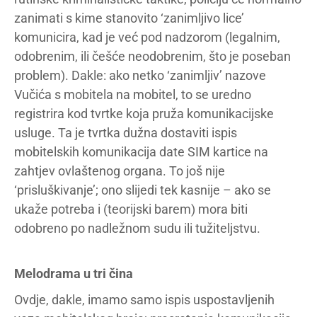
zanimati s kime stanovito ‘zanimljivo lice’
komunicira, kad je već pod nadzorom (legalnim,
odobrenim, ili češće neodobrenim, što je poseban
problem). Dakle: ako netko ‘zanimljiv’ nazove
Vučića s mobitela na mobitel, to se uredno
registrira kod tvrtke koja pruža komunikacijske
usluge. Ta je tvrtka dužna dostaviti ispis
mobitelskih komunikacija date SIM kartice na
zahtjev ovlaštenog organa. To još nije
‘prisluškivanje’; ono slijedi tek kasnije – ako se
ukaže potreba i (teorijski barem) mora biti
odobreno po nadležnom sudu ili tužiteljstvu.
Melodrama u tri čina
Ovdje, dakle, imamo samo ispis uspostavljenih