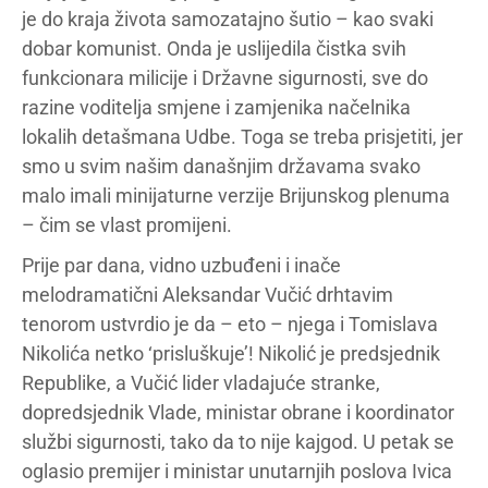
je do kraja života samozatajno šutio – kao svaki
dobar komunist. Onda je uslijedila čistka svih
funkcionara milicije i Državne sigurnosti, sve do
razine voditelja smjene i zamjenika načelnika
lokalih detašmana Udbe. Toga se treba prisjetiti, jer
smo u svim našim današnjim državama svako
malo imali minijaturne verzije Brijunskog plenuma
– čim se vlast promijeni.
Prije par dana, vidno uzbuđeni i inače
melodramatični Aleksandar Vučić drhtavim
tenorom ustvrdio je da – eto – njega i Tomislava
Nikolića netko ‘prisluškuje’! Nikolić je predsjednik
Republike, a Vučić lider vladajuće stranke,
dopredsjednik Vlade, ministar obrane i koordinator
službi sigurnosti, tako da to nije kajgod. U petak se
oglasio premijer i ministar unutarnjih poslova Ivica