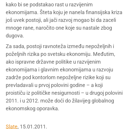
kako bi se podstakao rast u razvijenim
ekonomijama. Šteta koju je nanela finansijska kriza
još uvek postoji, ali jači razvoj mogao bi da zaceli
mnoge rane, naročito one koje su nastale zbog
dugova.
Za sada, postoji ravnoteža između nepoželjnih i
poželjnih rizika po svetsku ekonomiju. Međutim,
ako ispravne državne politike u razvijenim
ekonomijama i glavnim ekonomijama u razvoju
zadrže pod kontorlom nepoželjne rizike koji su
prevladavali u prvoj polovini godine – a koji
proističu iz političke nesigurnosti – u drugoj polovini
2011. i u 2012. može doći do žilavijeg globalnog
ekonomskog oporavka.
Slate
, 15.01.2011.