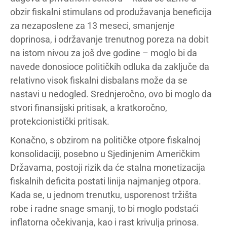
obzir fiskalni stimulans od produžavanja beneficija
za nezaposlene za 13 meseci, smanjenje
doprinosa, i održavanje trenutnog poreza na dobit
na istom nivou za još dve godine – moglo bi da
navede donosioce političkih odluka da zaključe da
relativno visok fiskalni disbalans može da se
nastavi u nedogled. Srednjeročno, ovo bi moglo da
stvori finansijski pritisak, a kratkoročno,
protekcionistički pritisak.
Konačno, s obzirom na političke otpore fiskalnoj
konsolidaciji, posebno u Sjedinjenim Američkim
Državama, postoji rizik da će stalna monetizacija
fiskalnih deficita postati linija najmanjeg otpora.
Kada se, u jednom trenutku, usporenost tržišta
robe i radne snage smanji, to bi moglo podstaći
inflatorna očekivanja, kao i rast krivulja prinosa.