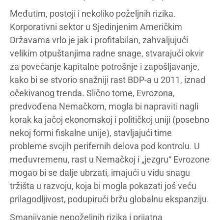
Međutim, postoji i nekoliko poželjnih rizika.
Korporativni sektor u Sjedinjenim Američkim
Državama vrlo je jak i profitabilan, zahvaljujući
velikim otpuštanjima radne snage, stvarajući okvir
za povećanje kapitalne potrošnje i zapošljavanje,
kako bi se stvorio snažniji rast BDP-a u 2011, iznad
očekivanog trenda. Slično tome, Evrozona,
predvođena Nemačkom, mogla bi napraviti nagli
korak ka jačoj ekonomskoj i političkoj uniji (posebno
nekoj formi fiskalne unije), stavljajući time
probleme svojih perifernih delova pod kontrolu. U
međuvremenu, rast u Nemačkoj i „jezgru“ Evrozone
mogao bi se dalje ubrzati, imajući u vidu snagu
tržišta u razvoju, koja bi mogla pokazati još veću
prilagodljivost, podupirući bržu globalnu ekspanziju.
Smanjivanje nepoželjnih rizika i prijatna