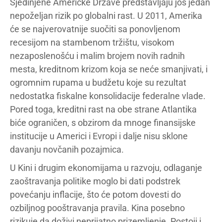
Sjedinjene Američke Države predstavljaju još jedan
nepoželjan rizik po globalni rast. U 2011, Amerika
će se najverovatnije suočiti sa ponovljenom
recesijom na stambenom tržištu, visokom
nezaposlenošću i malim brojem novih radnih
mesta, kreditnom krizom koja se neće smanjivati, i
ogromnim rupama u budžetu koje su rezultat
nedostatka fiskalne konsolidacije federalne vlade.
Pored toga, kreditni rast na obe strane Atlantika
biće ograničen, s obzirom da mnoge finansijske
institucije u Americi i Evropi i dalje nisu sklone
davanju novčanih pozajmica.
U Kini i drugim ekonomijama u razvoju, odlaganje
zaoštravanja politike moglo bi dati podstrek
povećanju inflacije, što će potom dovesti do
ozbiljnog pooštravanja pravila. Kina posebno
rizikuje da doživi neprijatno prizemljenje. Postoji i