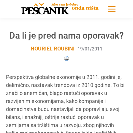
Da li je pred nama oporavak?
NOURIEL ROUBINI
19/01/2011
Perspektiva globalne ekonomije u 2011. godini je,
delimično, nastavak trendova iz 2010 godine. To bi
značilo anemičan, blago rastući oporavak u
razvijenim ekonomijama, kako kompanije i
domaćinstva budu nastavljali da popravljaju svoj
bilans, i snažniji, oštrije rastući oporavak u
zemljama sa tržištima u razvoju, zbog njihovih