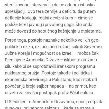
sterilizovanu intervenciju da se odupru istinskoj
apresijaciji. Ovo tera zemlje u deficitu da putem
deflacije koriguju realni devizni kurs – čime se
podiže teret javnog i privatnog duga, što onda
može dovesti do haotičnog kašnjenja u otplatama.
Pored toga, postoje naznake nekoliko velikih geo-
političkih rizika, uključujući oružani sukob Severne i
Južne Koreje i mogućnost da Izrael – možda čak i
Sjedinjene Američke Države – iskoriste oružanu
silu kako bi se suprotstavili iranskom programu
nuklearnog oružja. Postoje takođe i politička i
ekonomska previranja u Pakistanu, kao i rizik od
povećanja broja sajber napada – na primer, kao
osveta za krivični postupak protiv WikiLeaks-a.
U Sjedinjenim Američkim Državama, sporija otplata
dugova u privatnom sektoru – kada se uzme u