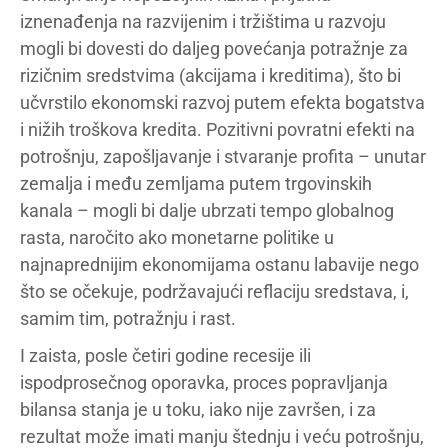
iznenađenja na razvijenim i tržištima u razvoju
mogli bi dovesti do daljeg povećanja potražnje za
rizičnim sredstvima (akcijama i kreditima), što bi
učvrstilo ekonomski razvoj putem efekta bogatstva
i nižih troškova kredita. Pozitivni povratni efekti na
potrošnju, zapošljavanje i stvaranje profita – unutar
zemalja i među zemljama putem trgovinskih
kanala – mogli bi dalje ubrzati tempo globalnog
rasta, naročito ako monetarne politike u
najnaprednijim ekonomijama ostanu labavije nego
što se očekuje, podržavajući reflaciju sredstava, i,
samim tim, potražnju i rast.
I zaista, posle četiri godine recesije ili
ispodprosečnog oporavka, proces popravljanja
bilansa stanja je u toku, iako nije završen, i za
rezultat može imati manju štednju i veću potrošnju,