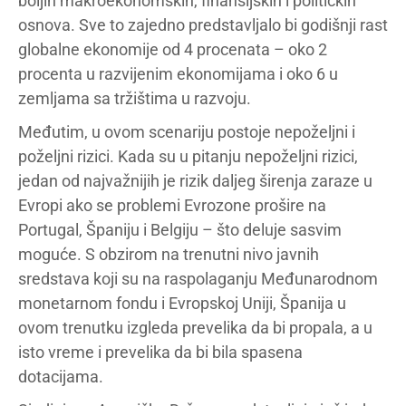
boljih makroekonomskih, finansijskih i političkih
osnova. Sve to zajedno predstavljalo bi godišnji rast
globalne ekonomije od 4 procenata – oko 2
procenta u razvijenim ekonomijama i oko 6 u
zemljama sa tržištima u razvoju.
Međutim, u ovom scenariju postoje nepoželjni i
poželjni rizici. Kada su u pitanju nepoželjni rizici,
jedan od najvažnijih je rizik daljeg širenja zaraze u
Evropi ako se problemi Evrozone prošire na
Portugal, Španiju i Belgiju – što deluje sasvim
moguće. S obzirom na trenutni nivo javnih
sredstava koji su na raspolaganju Međunarodnom
monetarnom fondu i Evropskoj Uniji, Španija u
ovom trenutku izgleda prevelika da bi propala, a u
isto vreme i prevelika da bi bila spasena
dotacijama.