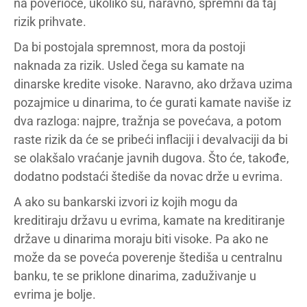
na poverioce, ukoliko su, naravno, spremni da taj
rizik prihvate.
Da bi postojala spremnost, mora da postoji
naknada za rizik. Usled čega su kamate na
dinarske kredite visoke. Naravno, ako država uzima
pozajmice u dinarima, to će gurati kamate naviše iz
dva razloga: najpre, tražnja se povećava, a potom
raste rizik da će se pribeći inflaciji i devalvaciji da bi
se olakšalo vraćanje javnih dugova. Što će, takođe,
dodatno podstaći štediše da novac drže u evrima.
A ako su bankarski izvori iz kojih mogu da
kreditiraju državu u evrima, kamate na kreditiranje
države u dinarima moraju biti visoke. Pa ako ne
može da se poveća poverenje štediša u centralnu
banku, te se priklone dinarima, zaduživanje u
evrima je bolje.