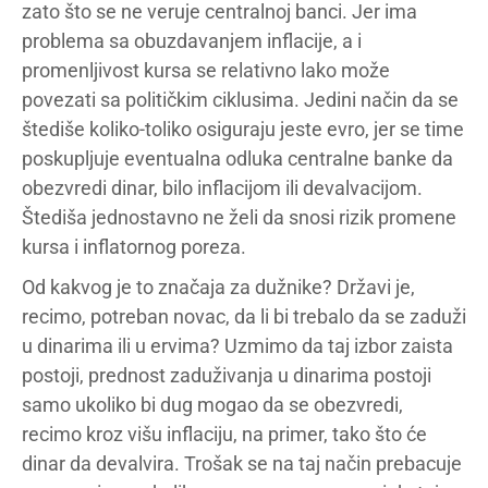
zato što se ne veruje centralnoj banci. Jer ima
problema sa obuzdavanjem inflacije, a i
promenljivost kursa se relativno lako može
povezati sa političkim ciklusima. Jedini način da se
štediše koliko-toliko osiguraju jeste evro, jer se time
poskupljuje eventualna odluka centralne banke da
obezvredi dinar, bilo inflacijom ili devalvacijom.
Štediša jednostavno ne želi da snosi rizik promene
kursa i inflatornog poreza.
Od kakvog je to značaja za dužnike? Državi je,
recimo, potreban novac, da li bi trebalo da se zaduži
u dinarima ili u ervima? Uzmimo da taj izbor zaista
postoji, prednost zaduživanja u dinarima postoji
samo ukoliko bi dug mogao da se obezvredi,
recimo kroz višu inflaciju, na primer, tako što će
dinar da devalvira. Trošak se na taj način prebacuje