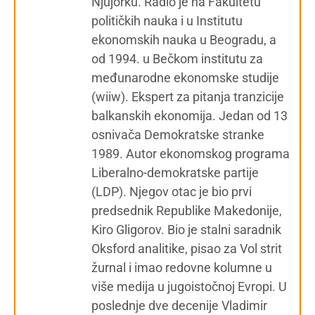
Njujorku. Radio je na Fakultetu
političkih nauka i u Institutu
ekonomskih nauka u Beogradu, a
od 1994. u Bečkom institutu za
međunarodne ekonomske studije
(wiiw). Ekspert za pitanja tranzicije
balkanskih ekonomija. Jedan od 13
osnivača Demokratske stranke
1989. Autor ekonomskog programa
Liberalno-demokratske partije
(LDP). Njegov otac je bio prvi
predsednik Republike Makedonije,
Kiro Gligorov. Bio je stalni saradnik
Oksford analitike, pisao za Vol strit
žurnal i imao redovne kolumne u
više medija u jugoistočnoj Evropi. U
poslednje dve decenije Vladimir