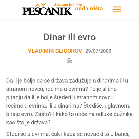
Dinar ili evro
VLADIMIR GLIGOROV
29/07/2009
Da li je bolje da se država zadužuje u dinarima ili u
stranom novcu, recimo u evrima? To je slično
pitanju da li je bolje štedeti u stranom novcu,
recimo u evrima, ili u dinarima? Štediše, uglavnom,
biraju evro. Zašto? I kako to utiče na odluke dužnika
kao što je država?
Štedi se u evrima, čak i kada se novac drži u banci,