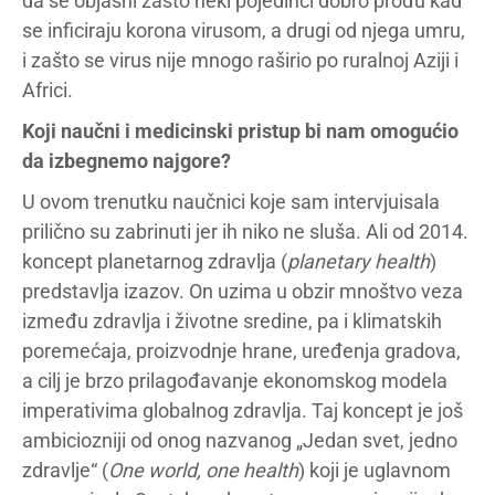
da se objasni zašto neki pojedinci dobro prođu kad
se inficiraju korona virusom, a drugi od njega umru,
i zašto se virus nije mnogo raširio po ruralnoj Aziji i
Africi.
Koji naučni i medicinski pristup bi nam omogućio
da izbegnemo najgore?
U ovom trenutku naučnici koje sam intervjuisala
prilično su zabrinuti jer ih niko ne sluša. Ali od 2014.
koncept planetarnog zdravlja (
planetary health
)
predstavlja izazov. On uzima u obzir mnoštvo veza
između zdravlja i životne sredine, pa i klimatskih
poremećaja, proizvodnje hrane, uređenja gradova,
a cilj je brzo prilagođavanje ekonomskog modela
imperativima globalnog zdravlja. Taj koncept je još
ambiciozniji od onog nazvanog „Jedan svet, jedno
zdravlje“ (
One world, one health
) koji je uglavnom