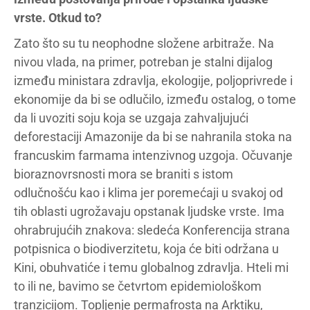
vrste. Otkud to?
Zato što su tu neophodne složene arbitraže. Na
nivou vlada, na primer, potreban je stalni dijalog
između ministara zdravlja, ekologije, poljoprivrede i
ekonomije da bi se odlučilo, između ostalog, o tome
da li uvoziti soju koja se uzgaja zahvaljujući
deforestaciji Amazonije da bi se nahranila stoka na
francuskim farmama intenzivnog uzgoja. Očuvanje
bioraznovrsnosti mora se braniti s istom
odlučnošću kao i klima jer poremećaji u svakoj od
tih oblasti ugrožavaju opstanak ljudske vrste. Ima
ohrabrujućih znakova: sledeća Konferencija strana
potpisnica o biodiverzitetu, koja će biti održana u
Kini, obuhvatiće i temu globalnog zdravlja. Hteli mi
to ili ne, bavimo se četvrtom epidemiološkom
tranzicijom. Topljenje permafrosta na Arktiku,