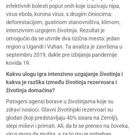
infektivnih bolesti poput onih koje izazivaju nipa,
virus ebola, korona virus, s drugim činiocima:
deforestacijom, gustinom stanovništva, klimom,
intenzivnim uzgojem životinja. Rezultat je
omogućio da se utvrde dva rizična mesta: jedan
region u Ugandi i Vuhan. Ta analiza je završena u
septembru 2019, dakle pre izbijanja pandemije
kovida 19.
Kakvu ulogu igra intenzivno uzgajanje životinja i
kakva je razlika između životinja rezervoara i
životinja domaćina?
Patogeni agensi borave u životinjama koje su
zdravi nosioci. Glavni životinjski rezervoari su
glodari (koji predstavljaju 40% sisara na Zemlji),
slepi miševi i primati. Ali, da bi se preneo na čoveka,
virus mora da mutira, a za to mu je potreban