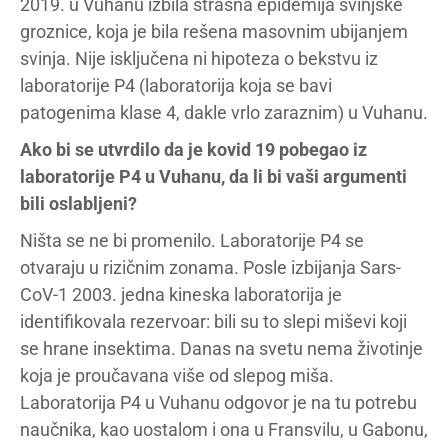
2019. u Vuhanu izbila strašna epidemija svinjske
groznice, koja je bila rešena masovnim ubijanjem
svinja. Nije isključena ni hipoteza o bekstvu iz
laboratorije P4 (laboratorija koja se bavi
patogenima klase 4, dakle vrlo zaraznim) u Vuhanu.
Ako bi se utvrdilo da je kovid 19 pobegao iz
laboratorije P4 u Vuhanu, da li bi vaši argumenti
bili oslabljeni?
Ništa se ne bi promenilo. Laboratorije P4 se
otvaraju u rizičnim zonama. Posle izbijanja Sars-
CoV-1 2003. jedna kineska laboratorija je
identifikovala rezervoar: bili su to slepi miševi koji
se hrane insektima. Danas na svetu nema životinje
koja je proučavana više od slepog miša.
Laboratorija P4 u Vuhanu odgovor je na tu potrebu
naučnika, kao uostalom i ona u Fransvilu, u Gabonu,