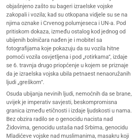
objašnjeno zašto su bageri izraelske vojske
zakopali i vozila; kad su otkopana vidjele su se na
njima oznake i Crvenog polumjeseca i UN-a. Pod
pritiskom dokaza, između ostalog kod jednog od
ubijenih bolničara nađen je i mobitel sa
fotografijama koje pokazuju da su vozila hitne
pomoći vozila osvjetljena i pod „rotirkama“, izdaje
se 6. travnja drugo priopćenje u kojem se priznaje
da je izraelska vojska ubila petnaest nenaoružanih
ljudi „greškom“.
Osuda ubijanja nevinih ljudi, nemoćnih da se brane,
uvijek je imperativ savjesti, beskompromisna
granica između etičnosti i izdaje ljudskosti u nama.
Bez obzira radilo se o genocidu nacista nad
Židovima, genocidu ustaša nad Srbima, genocidu
Mladićeve vojske nad muslimanima, masakru koji