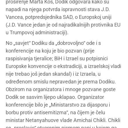
proširenje Marta Kos, Dodik odgovara kako su
napadi na njega potvrda ispravnosti stava J.D.
Vancea, potpredsjednika SAD, o Europskoj uniji
(J.D. Vance jedan je od najradikalnijih protivnika EU
u Trumpovoj administraciji).
No „savjet“ Dodiku da „dobrovoljno“ ode i s
konferencije na koju je bio pozvan (prije
raspisivanja tjeralice; BiH i Izrael su potpisnici
Europske konvencije o ekstradiciji, a izraelskoj vladi
nije trebao još jedan skandal) i iz Izraela, u
određenom smislu nepravedan je prema Dodiku.
Obzirom na organizatora i mnoge pozvane goste
Dodik se sasvim lijepo uklapao. Organizator
konferencije bilo je „Ministarstvo za dijasporu i
borbu protiv antisemitizma“, na čijem je čelu
ministar Netanyahuove vlade Amichai Chikli. Chikli
se „proslavio“ otvorenim pismom papi u kojem ga