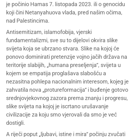
je počinio Hamas 7. listopada 2023. ili o genocidu
koji čini Netanyahuova vlada, pred našim očima,
nad Palestincima.
Antisemitizam, islamofobija, vjerski
fundamentalizmi, sve su to dijelovi okvira slike
svijeta koja se ubrzano stvara. Slike na kojoj će
ponovo dominirati pretenzije vojno jačih država na
teritorije slabijih, „humana preseljenja“, svijeta u
kojem se empatija proglašava slabošću a
nezasitna pohlepa nacionalnim interesom, kojeg je
zahvatila nova „protureformacija“ i buđenje gotovo
srednjovjekovnog zazora prema znanju i progresu,
slike svijeta na kojoj je iscrtano urušavanje
civilizacije za koju smo vjerovali da smo je već
dostigli.
A riječi poput „ljubavi, istine i mira“ počinju zvučati