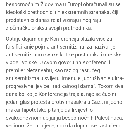
bespomoćnim Židovima u Europi obračunali su se
ideološki prethodnici tih ekstremnih stranaka, čiji
predstavnici danas relativiziraju i negiraju
zločinačku praksu svojih prethodnika.
Ostaje dojam da je Konferencija služila više za
falsificiranje pojma antisemitizma, za nazivanje
antisemitizmom svake kritike postupaka izraelske
vlade i vojske. U svom govoru na Konferenciji
premijer Netanyahu, kao razlog rastućeg
antisemitizma u svijetu, imenuje „udruživanje ultra-
progresivne ljevice i radikalnog islama“. Tokom dva
dana koliko je Konferencija trajala, nije se čuo ni
jedan glas protesta protiv masakra u Gazi, ni jedno,
makar hipotetsko pitanje da li vijesti o
svakodnevnom ubijanju bespomoćnih Palestinaca,
većinom žena i djece, možda doprinose rastućem