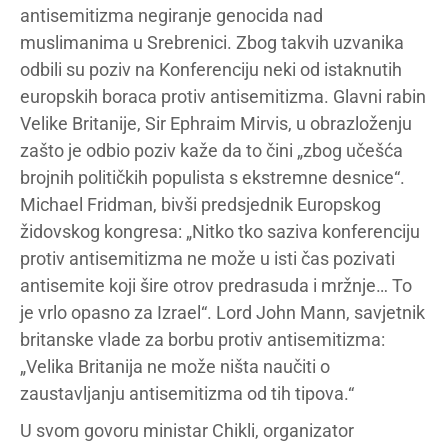
antisemitizma negiranje genocida nad
muslimanima u Srebrenici. Zbog takvih uzvanika
odbili su poziv na Konferenciju neki od istaknutih
europskih boraca protiv antisemitizma. Glavni rabin
Velike Britanije, Sir Ephraim Mirvis, u obrazloženju
zašto je odbio poziv kaže da to čini „zbog učešća
brojnih političkih populista s ekstremne desnice“.
Michael Fridman, bivši predsjednik Europskog
židovskog kongresa: „Nitko tko saziva konferenciju
protiv antisemitizma ne može u isti čas pozivati
antisemite koji šire otrov predrasuda i mržnje… To
je vrlo opasno za Izrael“. Lord John Mann, savjetnik
britanske vlade za borbu protiv antisemitizma:
„Velika Britanija ne može ništa naučiti o
zaustavljanju antisemitizma od tih tipova.“
U svom govoru ministar Chikli, organizator