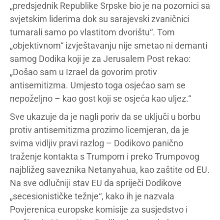
„predsjednik Republike Srpske bio je na pozornici sa
svjetskim liderima dok su sarajevski zvaničnici
tumarali samo po vlastitom dvorištu“. Tom
„objektivnom“ izvještavanju nije smetao ni demanti
samog Dodika koji je za Jerusalem Post rekao:
„Došao sam u Izrael da govorim protiv
antisemitizma. Umjesto toga osjećao sam se
nepoželjno – kao gost koji se osjeća kao uljez.“
Sve ukazuje da je nagli poriv da se uključi u borbu
protiv antisemitizma prozirno licemjeran, da je
svima vidljiv pravi razlog – Dodikovo panično
traženje kontakta s Trumpom i preko Trumpovog
najbližeg saveznika Netanyahua, kao zaštite od EU.
Na sve odlučniji stav EU da spriječi Dodikove
„secesionističke težnje“, kako ih je nazvala
Povjerenica europske komisije za susjedstvo i