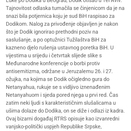
Luke po Dodika u Beograd, Dodik otišao u Tel Aviv.
Tajnovitost odlaska tumačila se činjenicom da je na
snazi bila potjernica koju je sud BiH raspisao za
Dodikom. Nalog za privođenje objavljen je nakon
što je Dodik ignorirao prethodni poziv na
saslušanje, a po optužnici Tužilaštva BiH za
kazneno djelo rušenja ustavnog poretka BiH. U
vijestima u srijedu i četvrtak slijede slike s
Međunarodne konferencije o borbi protiv
antisemitizma, održane u Jeruzalemu 26. i 27.
ožujka, na kojima se Dodik očigledno gura do
Netanyahua, rukuje se s vidljivo iznenađenim
Netanyahuom i sjeda pored njega u prvi red. Čas
zatim neki ljudi s karakterističnim slušalicama u
ušima dolaze do Dodika, on se diže i odlazi iz kadra.
Ovaj bizarni događaj RTRS opisuje kao izvanredni
vanjsko-politički uspjeh Republike Srpske,