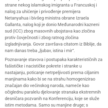
strane nekog islamskog imigranta u Francuskoj i
nalog za uhićenje i privođenje premijera
Netanyahua i bivšeg ministra obrane Izraela
Gallanta, nalog koji je donio Međunarodni kazneni
sud (ICC) zbog masovnih ubojstava kao zločina
protiv čovječnosti i zbog ratnog zločina
izgladnjivanja. Govor završava citatom iz Biblije, da
nam danas treba „ljubav, istina i mir“.
Poznavanje stavova i postupaka karakterističnih za
fašističke i nacističke pokrete i stranke u
nastajanju, poticanje netrpeljivosti prema ciljanim
manjinama kako bi se na strahu homogenizirao
značajan dio većinskog naroda, nameće kao
očiglednu paralelu djelovanje stranaka ekstremnih
desničara pozvanih na Konferenciju, koje se služe
istim metodama. Samo su manjine druge; s