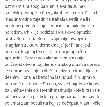
oštro kritizira zbog papinih izjava da su neki
izraelski postupci u Gazi „okrutnost a ne rat“ i da bi
međunarodna zajednica trebala utvrditi da li ti
postupci predstavljaju genocid nad palestinskim
narodom. Chikli je podržao i Muskove optužbe
protiv Sorosa, da Soros svojim djelovanjem
„nagriza strukturu demokracije“ jer financijski
pomaže krajnjoj ljevici. Osim što je optužba
apsurdna, Sorosevo zalaganje za stasanje i
održivost otvorenog demokratskog društva upravo
je suprotstavljanje političkim ekstremima, i lijevim i
desnim – ona je i bezočna laž. Musk čini upravo
ono za što optužuje Sorosa, svoje bogatstvo koristi
za uništavanje društvenih institucija koje bi trebale
biti neovisne o političkim promjenama i sprečavati
voluntarizam populista koji se dočepaju vlasti. Više