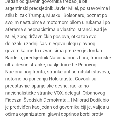
Jedan od glavnih govornika trebao je biti
argentinski predsjednik Javier Milei, po stavovima i
stilu blizak Trumpu, Musku i Bolsonaru, poznat po
svojim nastupima s motornom pilom u rukama i po
aferama s neonacistima u vlastitoj stranci. Kad je
Milei, zbog državničkih poslova, otkazao svoj
dolazak u zadnji čas, njegovu ulogu glavnog
govornika među uzvanicima preuzeo je Jordan
Bardella, predsjednik Nacionalnog zbora, francuske
ultra desne stranke, nasljednice Le Penovog
Nacionalnog fronta, stranke antisemitskih stavova,
notorne po poricanju Holokausta. Govorili su i
predstavnici španjolske desne, radikalno
nacionalističke stranke VOX, delegati Orbanovog
Fidesza, Švedskih Demokrata… I Milorad Dodik bio
je predviđen kao jedan od govornika čiji je, valjda u
očima organizatora, glavni doprinos borbi protiv