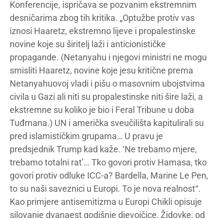
Konferencije, ispričava se pozvanim ekstremnim
desničarima zbog tih kritika. „Optužbe protiv vas
iznosi Haaretz, ekstremno lijeve i propalestinske
novine koje su širitelj laži i anticionističke
propagande. (Netanyahu i njegovi ministri ne mogu
smisliti Haaretz, novine koje jesu kritične prema
Netanyahuovoj vladi i pišu o masovnim ubojstvima
civila u Gazi ali niti su propalestinske niti šire laži, a
ekstremne su koliko je bio i Feral Tribune u doba
Tuđmana.) UN i američka sveučilišta kapitulirali su
pred islamističkim grupama… U pravu je
predsjednik Trump kad kaže. ‘Ne trebamo mjere,
trebamo totalni rat’… Tko govori protiv Hamasa, tko
govori protiv odluke ICC-a? Bardella, Marine Le Pen,
to su naši saveznici u Europi. To je nova realnost“.
Kao primjere antisemitizma u Europi Chikli opisuje
silovanje dvanaest godišnje djevojčice, Židovke, od