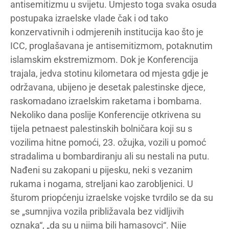
antisemitizmu u svijetu. Umjesto toga svaka osuda
postupaka izraelske vlade čak i od tako
konzervativnih i odmjerenih institucija kao što je
ICC, proglašavana je antisemitizmom, potaknutim
islamskim ekstremizmom. Dok je Konferencija
trajala, jedva stotinu kilometara od mjesta gdje je
održavana, ubijeno je desetak palestinske djece,
raskomadano izraelskim raketama i bombama.
Nekoliko dana poslije Konferencije otkrivena su
tijela petnaest palestinskih bolničara koji su s
vozilima hitne pomoći, 23. ožujka, vozili u pomoć
stradalima u bombardiranju ali su nestali na putu.
Nađeni su zakopani u pijesku, neki s vezanim
rukama i nogama, streljani kao zarobljenici. U
šturom priopćenju izraelske vojske tvrdilo se da su
se „sumnjiva vozila približavala bez vidljivih
oznaka“, „da su u njima bili hamasovci“. Nije