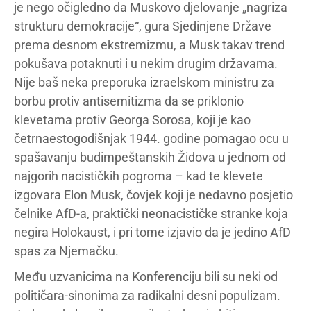
je nego očigledno da Muskovo djelovanje „nagriza
strukturu demokracije“, gura Sjedinjene Države
prema desnom ekstremizmu, a Musk takav trend
pokušava potaknuti i u nekim drugim državama.
Nije baš neka preporuka izraelskom ministru za
borbu protiv antisemitizma da se priklonio
klevetama protiv Georga Sorosa, koji je kao
četrnaestogodišnjak 1944. godine pomagao ocu u
spašavanju budimpeštanskih Židova u jednom od
najgorih nacističkih pogroma – kad te klevete
izgovara Elon Musk, čovjek koji je nedavno posjetio
čelnike AfD-a, praktički neonacističke stranke koja
negira Holokaust, i pri tome izjavio da je jedino AfD
spas za Njemačku.
Među uzvanicima na Konferenciju bili su neki od
političara-sinonima za radikalni desni populizam.