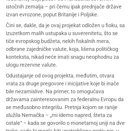
istočnih zemalja – pri čemu ipak prednjače države
izvan evrozone, poput Britanije i Poljske.
Čini se, dakle, da je ovaj projekat odložen u fioku, sa
izuzetkom malih ustupaka u suverenitetu, što se
tiče evropskog budžeta, nekih fiskalnih mera,
odbrane zajedničke valute, koja, lišena političkog
konteksta, nikad neće imati snagu neophodnu za
ulogu rezervne valute.
Odustajanje od ovog projekta, međutim, otvara
vrata za druge pregovore i inicijative koje bi inače
bile nezamislive. Na primer, to omogućava
državama zainteresovanim za federalnu Evropu da
se međusobno integrišu. Pretnja kojom se ranije
služila Nemačka – „mi idemo napred, šteta za
ostale“ – kada se govorilo o monetarnoj uniji na dve
trake, sada bi mogla biti upotrebljena protiv nje, u