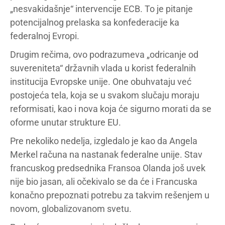
„nesvakidašnje“ intervencije ECB. To je pitanje
potencijalnog prelaska sa konfederacije ka
federalnoj Evropi.
Drugim rečima, ovo podrazumeva „odricanje od
suvereniteta“ državnih vlada u korist federalnih
institucija Evropske unije. One obuhvataju već
postojeća tela, koja se u svakom slučaju moraju
reformisati, kao i nova koja će sigurno morati da se
oforme unutar strukture EU.
Pre nekoliko nedelja, izgledalo je kao da Angela
Merkel računa na nastanak federalne unije. Stav
francuskog predsednika Fransoa Olanda još uvek
nije bio jasan, ali očekivalo se da će i Francuska
konačno prepoznati potrebu za takvim rešenjem u
novom, globalizovanom svetu.