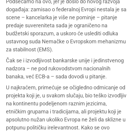
Podsećamo na ovo, jer je došlo do novog razvoja
događaja: zamisao o federalnoj Evropi nestala je sa
scene – kancelarka je više ne pominje – pitanje
predaje suvereniteta sada je ograničeno na
budžetski sporazum, a uskoro će uslediti odluka
ustavnog suda Nemačke o Evropskom mehanizmu
za stabilnost (EMS).
Čak se i izvodljivost bankarske unije i jedinstvenog
nadzora – ne pod rukovodstvom nacionalnih
banaka, već ECB-a – sada dovodi u pitanje.
U najkraćem, primećuje se očigledno odmicanje od
projekta koji je, u svakom slučaju, bio teško izvodljiv
na kontinentu podeljenom raznim jezicima,
etničkim grupama i tradicijama, ali projektu koji je
apsolutno nužan ukoliko Evropa ne želi da sklizne u
potpunu političku irelevantnost. Kako se ovo