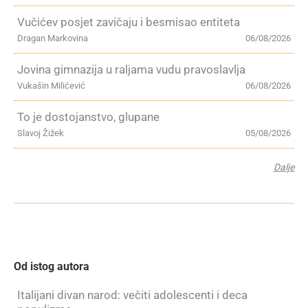
Vučićev posjet zavičaju i besmisao entiteta
Dragan Markovina
06/08/2026
Jovina gimnazija u raljama vudu pravoslavlja
Vukašin Milićević
06/08/2026
To je dostojanstvo, glupane
Slavoj Žižek
05/08/2026
Dalje
Od istog autora
Italijani divan narod: večiti adolescenti i deca