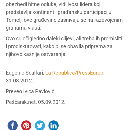
obezbedi hitne odluke, vidljivost lidera koji
predstavlja kontinent i građansku participaciju.
Temelji ove građevine zasnivaju se na razdvojenim
granama vlasti.
Ovo su očigledno daleki ciljevi, ali treba ih promisliti
i prodiskutovati, kako bi se obavila priprema za
njihovo kasnije ostvarenje.
Eugenio Scalfari,
La Republica/PressEurop
,
31.08.2012.
Preveo Ivica Pavlović
Peščanik.net, 05.09.2012.