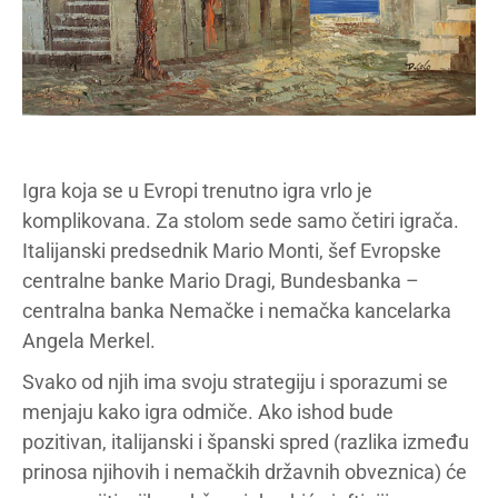
Igra koja se u Evropi trenutno igra vrlo je
komplikovana. Za stolom sede samo četiri igrača.
Italijanski predsednik Mario Monti, šef Evropske
centralne banke Mario Dragi, Bundesbanka –
centralna banka Nemačke i nemačka kancelarka
Angela Merkel.
Svako od njih ima svoju strategiju i sporazumi se
menjaju kako igra odmiče. Ako ishod bude
pozitivan, italijanski i španski spred (razlika između
prinosa njihovih i nemačkih državnih obveznica) će