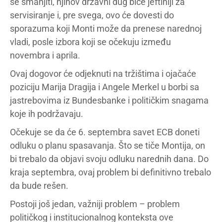
se smanjiti, njihov državni dug biće jeftiniji za
servisiranje i, pre svega, ovo će dovesti do
sporazuma koji Monti može da prenese narednoj
vladi, posle izbora koji se očekuju između
novembra i aprila.
Ovaj dogovor će odjeknuti na tržištima i ojačaće
poziciju Marija Dragija i Angele Merkel u borbi sa
jastrebovima iz Bundesbanke i političkim snagama
koje ih podržavaju.
Očekuje se da će 6. septembra savet ECB doneti
odluku o planu spasavanja. Što se tiče Montija, on
bi trebalo da objavi svoju odluku narednih dana. Do
kraja septembra, ovaj problem bi definitivno trebalo
da bude rešen.
Postoji još jedan, važniji problem – problem
političkog i institucionalnog konteksta ove