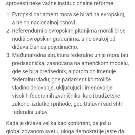
sprovesti neke važne institucionalne reforme:
Evropski parlament mora se birati na evropskoj,
a ne na nacionalnoj osnovi.
Referendumi o evropskim pitanjima morali bi se
nuditi evropskim građanima, a ne svakoj od
država članica pojedinačno.
Međunarodna struktura federalne unije mora biti
predsednička, zasnovana na američkom modelu,
gde se bira predsednik, a potom on imenuje
federalnu vladu; gde parlament kontroliše
vladino delovanje, uključujući i imenovanje
visokih federalnih zvaničnika, kao i budžetske
zakone, izdatke i prihode; gde Ustavni sud štiti
federalni ustav.
Kada je država velika kao kontinent, pa još u
globalizovanom svetu, uloga demokratije jeste da