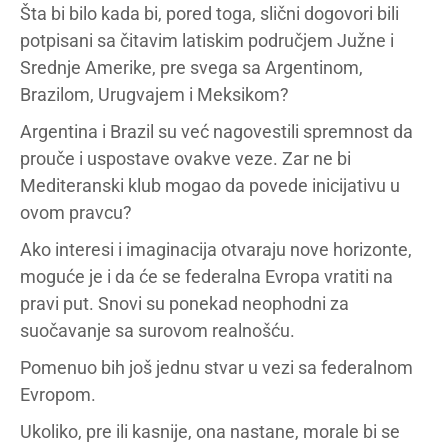
Šta bi bilo kada bi, pored toga, slični dogovori bili
potpisani sa čitavim latiskim područjem Južne i
Srednje Amerike, pre svega sa Argentinom,
Brazilom, Urugvajem i Meksikom?
Argentina i Brazil su već nagovestili spremnost da
prouče i uspostave ovakve veze. Zar ne bi
Mediteranski klub mogao da povede inicijativu u
ovom pravcu?
Ako interesi i imaginacija otvaraju nove horizonte,
moguće je i da će se federalna Evropa vratiti na
pravi put. Snovi su ponekad neophodni za
suočavanje sa surovom realnošću.
Pomenuo bih još jednu stvar u vezi sa federalnom
Evropom.
Ukoliko, pre ili kasnije, ona nastane, morale bi se