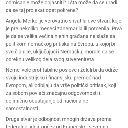
odmicanje može objasniti? I šta može da se uradi
da se taj projekat opet pokrene?
Angela Merkel je verovatno shvatila dve stvari, koje
je pre nekoliko meseci zanemarila ili potcenila. Prva
je da se velika većina njenih građana ne slaže sa
politikom nemačkog pritiska na Evropu, u kojoj bi
sve članice, uključujući i Nemačku, morale da se
odreknu velikog dela svog suvereniteta.
Nemci vole profitabilne poslove i želeli bi da održe
svoju industrijsku i finansijsku premoć nad
Evropom, ali odbijaju da vrše politički pritisak, koji
za sobom povlači značajnu odgovornosti i
delimično odustajanje od nacionalne
samostalnosti.
Druga stvar je odbojnost mnogih država prema
federalnoj ideji, počev od Francuske, severnih i