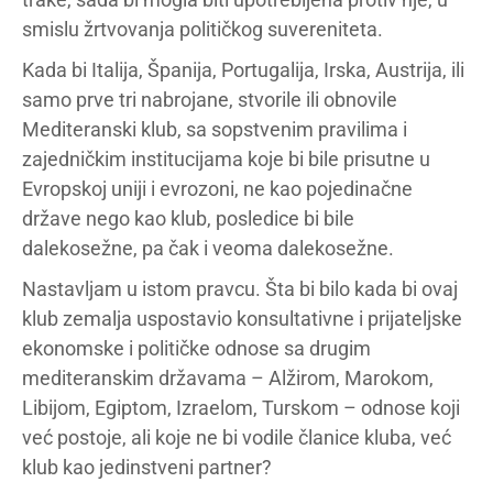
smislu žrtvovanja političkog suvereniteta.
Kada bi Italija, Španija, Portugalija, Irska, Austrija, ili
samo prve tri nabrojane, stvorile ili obnovile
Mediteranski klub, sa sopstvenim pravilima i
zajedničkim institucijama koje bi bile prisutne u
Evropskoj uniji i evrozoni, ne kao pojedinačne
države nego kao klub, posledice bi bile
dalekosežne, pa čak i veoma dalekosežne.
Nastavljam u istom pravcu. Šta bi bilo kada bi ovaj
klub zemalja uspostavio konsultativne i prijateljske
ekonomske i političke odnose sa drugim
mediteranskim državama – Alžirom, Marokom,
Libijom, Egiptom, Izraelom, Turskom – odnose koji
već postoje, ali koje ne bi vodile članice kluba, već
klub kao jedinstveni partner?