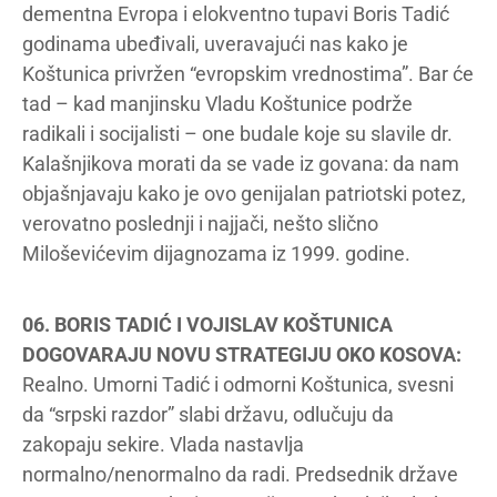
dementna Evropa i elokventno tupavi Boris Tadić
godinama ubeđivali, uveravajući nas kako je
Koštunica privržen “evropskim vrednostima”. Bar će
tad – kad manjinsku Vladu Koštunice podrže
radikali i socijalisti – one budale koje su slavile dr.
Kalašnjikova morati da se vade iz govana: da nam
objašnjavaju kako je ovo genijalan patriotski potez,
verovatno poslednji i najjači, nešto slično
Miloševićevim dijagnozama iz 1999. godine.
06. BORIS TADIĆ I VOJISLAV KOŠTUNICA
DOGOVARAJU NOVU STRATEGIJU OKO KOSOVA:
Realno. Umorni Tadić i odmorni Koštunica, svesni
da “srpski razdor” slabi državu, odlučuju da
zakopaju sekire. Vlada nastavlja
normalno/nenormalno da radi. Predsednik države