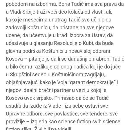
pobedom na izborima, Boris Tadić ima sva prava da
u Vladi Srbije traži veći deo kolača od vlasti; ali,
kako je mesecima unatrag Tadić sve učinio da
zadovolji Koštunicu, da pristane na sve njegove
ucene, da učestvuje u krađi izbora za Ustav, da
učestvuje u glasanju Rezolucije o Kubi, da bude
glavna podrška Koštunici u nesuvisloj odbrani
Kosova – pitanje je da li se današnji ohrabreni Tadić
u bilo čemu razlikuje od onog Tadića koji je do juče
u Skupštini sedeo u Koštuničinom zagrljaju,
objašnjavajući kako je Voja “garant demokratije” i
njegov idealni bračni partner u vezi u kojoj je
Kosovo uvek srpsko. Primisao da će se Tadić
usuditi da izađe iz Vlade i iza sebe ostavi sve
Upravne odbore, sve povlastice, sve tendere, sve
provizije – izgleda kao science fiction svih science
fiction slika. Živi bili pa videli!