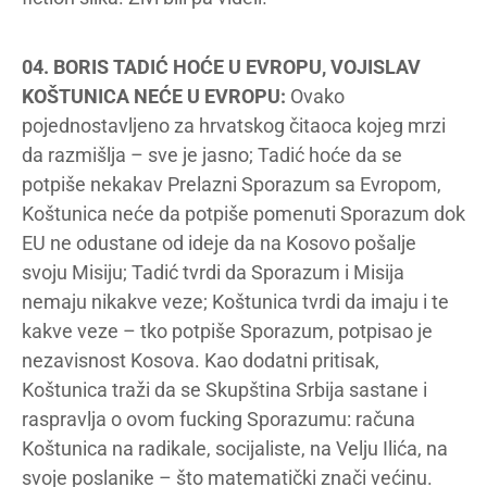
04. BORIS TADIĆ HOĆE U EVROPU, VOJISLAV
KOŠTUNICA NEĆE U EVROPU:
Ovako
pojednostavljeno za hrvatskog čitaoca kojeg mrzi
da razmišlja – sve je jasno; Tadić hoće da se
potpiše nekakav Prelazni Sporazum sa Evropom,
Koštunica neće da potpiše pomenuti Sporazum dok
EU ne odustane od ideje da na Kosovo pošalje
svoju Misiju; Tadić tvrdi da Sporazum i Misija
nemaju nikakve veze; Koštunica tvrdi da imaju i te
kakve veze – tko potpiše Sporazum, potpisao je
nezavisnost Kosova. Kao dodatni pritisak,
Koštunica traži da se Skupština Srbija sastane i
raspravlja o ovom fucking Sporazumu: računa
Koštunica na radikale, socijaliste, na Velju Ilića, na
svoje poslanike – što matematički znači većinu.