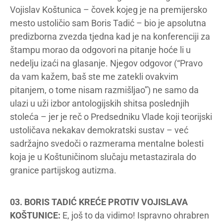
Vojislav Koštunica – čovek kojeg je na premijersko
mesto ustoličio sam Boris Tadić – bio je apsolutna
predizborna zvezda tjedna kad je na konferenciji za
štampu morao da odgovori na pitanje hoće li u
nedelju izaći na glasanje. Njegov odgovor (“Pravo
da vam kažem, baš ste me zatekli ovakvim
pitanjem, o tome nisam razmišljao”) ne samo da
ulazi u uži izbor antologijskih shitsa poslednjih
stoleća – jer je reč o Predsedniku Vlade koji teorijski
ustoličava nekakav demokratski sustav – već
sadržajno svedoči o razmerama mentalne bolesti
koja je u Koštuničinom slučaju metastazirala do
granice partijskog autizma.
03. BORIS TADIĆ KREĆE PROTIV VOJISLAVA
KOŠTUNICE:
E, još to da vidimo! Ispravno ohrabren