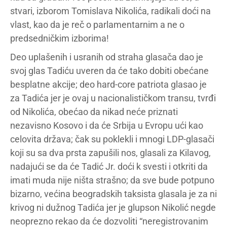
stvari, izborom Tomislava Nikolića, radikali doći na
vlast, kao da je reč o parlamentarnim a ne o
predsedničkim izborima!
Deo uplašenih i usranih od straha glasača dao je
svoj glas Tadiću uveren da će tako dobiti obećane
besplatne akcije; deo hard-core patriota glasao je
za Tadića jer je ovaj u nacionalističkom transu, tvrđi
od Nikolića, obećao da nikad neće priznati
nezavisno Kosovo i da će Srbija u Evropu ući kao
celovita država; čak su poklekli i mnogi LDP-glasači
koji su sa dva prsta zapušili nos, glasali za Kilavog,
nadajući se da će Tadić Jr. doći k svesti i otkriti da
imati muda nije ništa strašno; da sve bude potpuno
bizarno, većina beogradskih taksista glasala je za ni
krivog ni dužnog Tadića jer je glupson Nikolić negde
neoprezno rekao da će dozvoliti “neregistrovanim