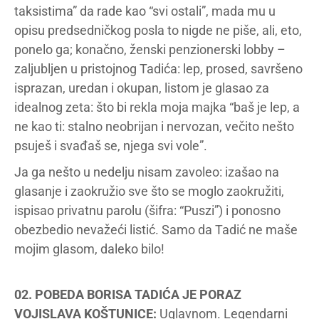
taksistima” da rade kao “svi ostali”, mada mu u
opisu predsedničkog posla to nigde ne piše, ali, eto,
ponelo ga; konačno, ženski penzionerski lobby –
zaljubljen u pristojnog Tadića: lep, prosed, savršeno
isprazan, uredan i okupan, listom je glasao za
idealnog zeta: što bi rekla moja majka “baš je lep, a
ne kao ti: stalno neobrijan i nervozan, večito nešto
psuješ i svađaš se, njega svi vole”.
Ja ga nešto u nedelju nisam zavoleo: izašao na
glasanje i zaokružio sve što se moglo zaokružiti,
ispisao privatnu parolu (šifra: “Puszi”) i ponosno
obezbedio nevažeći listić. Samo da Tadić ne maše
mojim glasom, daleko bilo!
02. POBEDA BORISA TADIĆA JE PORAZ
VOJISLAVA KOŠTUNICE:
Uglavnom. Legendarni