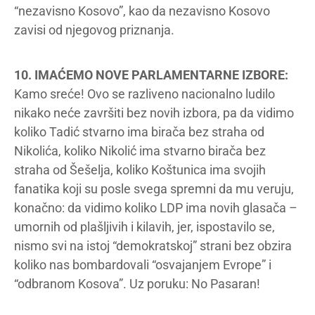
“nezavisno Kosovo”, kao da nezavisno Kosovo
zavisi od njegovog priznanja.
10. IMAĆEMO NOVE PARLAMENTARNE IZBORE:
Kamo sreće! Ovo se razliveno nacionalno ludilo
nikako neće završiti bez novih izbora, pa da vidimo
koliko Tadić stvarno ima birača bez straha od
Nikolića, koliko Nikolić ima stvarno birača bez
straha od Šešelja, koliko Koštunica ima svojih
fanatika koji su posle svega spremni da mu veruju,
konačno: da vidimo koliko LDP ima novih glasača –
umornih od plašljivih i kilavih, jer, ispostavilo se,
nismo svi na istoj “demokratskoj” strani bez obzira
koliko nas bombardovali “osvajanjem Evrope” i
“odbranom Kosova”. Uz poruku: No Pasaran!