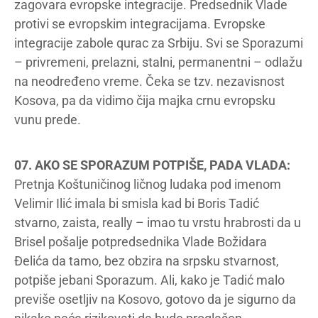
zagovara evropske integracije. Predsednik Vlade
protivi se evropskim integracijama. Evropske
integracije zabole qurac za Srbiju. Svi se Sporazumi
– privremeni, prelazni, stalni, permanentni – odlažu
na neodređeno vreme. Čeka se tzv. nezavisnost
Kosova, pa da vidimo čija majka crnu evropsku
vunu prede.
07. AKO SE SPORAZUM POTPIŠE, PADA VLADA:
Pretnja Koštuničinog ličnog ludaka pod imenom
Velimir Ilić imala bi smisla kad bi Boris Tadić
stvarno, zaista, really – imao tu vrstu hrabrosti da u
Brisel pošalje potpredsednika Vlade Božidara
Đelića da tamo, bez obzira na srpsku stvarnost,
potpiše jebani Sporazum. Ali, kako je Tadić malo
previše osetljiv na Kosovo, gotovo da je sigurno da