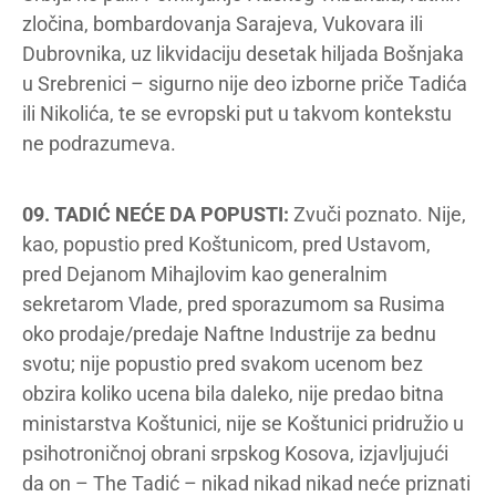
zločina, bombardovanja Sarajeva, Vukovara ili
Dubrovnika, uz likvidaciju desetak hiljada Bošnjaka
u Srebrenici – sigurno nije deo izborne priče Tadića
ili Nikolića, te se evropski put u takvom kontekstu
ne podrazumeva.
09. TADIĆ NEĆE DA POPUSTI:
Zvuči poznato. Nije,
kao, popustio pred Koštunicom, pred Ustavom,
pred Dejanom Mihajlovim kao generalnim
sekretarom Vlade, pred sporazumom sa Rusima
oko prodaje/predaje Naftne Industrije za bednu
svotu; nije popustio pred svakom ucenom bez
obzira koliko ucena bila daleko, nije predao bitna
ministarstva Koštunici, nije se Koštunici pridružio u
psihotroničnoj obrani srpskog Kosova, izjavljujući
da on – The Tadić – nikad nikad nikad neće priznati