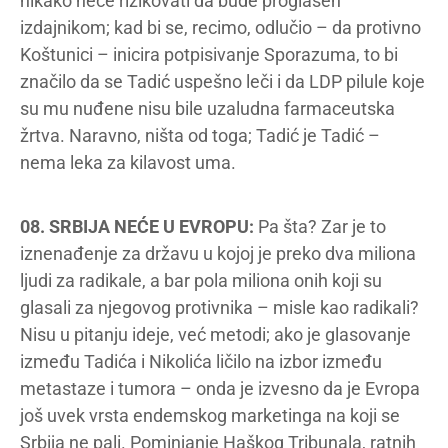
nikako neće rizikovati da bude proglašen
izdajnikom; kad bi se, recimo, odlučio – da protivno
Koštunici – inicira potpisivanje Sporazuma, to bi
značilo da se Tadić uspešno leči i da LDP pilule koje
su mu nuđene nisu bile uzaludna farmaceutska
žrtva. Naravno, ništa od toga; Tadić je Tadić –
nema leka za kilavost uma.
08. SRBIJA NEĆE U EVROPU:
Pa šta? Zar je to
iznenađenje za državu u kojoj je preko dva miliona
ljudi za radikale, a bar pola miliona onih koji su
glasali za njegovog protivnika – misle kao radikali?
Nisu u pitanju ideje, već metodi; ako je glasovanje
između Tadića i Nikolića ličilo na izbor između
metastaze i tumora – onda je izvesno da je Evropa
još uvek vrsta endemskog marketinga na koji se
Srbija ne pali. Pominjanje Haškog Tribunala, ratnih