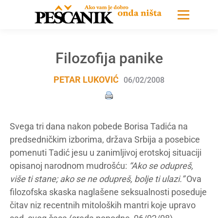
Filozofija panike
PETAR LUKOVIĆ
06/02/2008
Svega tri dana nakon pobede Borisa Tadića na
predsedničkim izborima, država Srbija a posebice
pomenuti Tadić jesu u zanimljivoj erotskoj situaciji
opisanoj narodnom mudrošću:
“Ako se odupreš,
više ti stane; ako se ne odupreš, bolje ti ulazi.”
Ova
filozofska skaska naglašene seksualnosti poseduje
čitav niz recentnih mitoloških mantri koje upravo