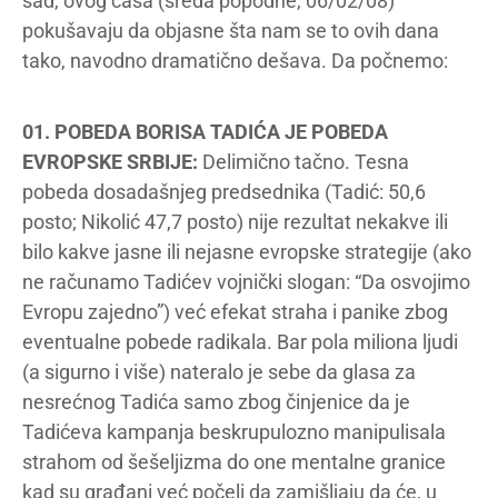
sad, ovog časa (sreda popodne, 06/02/08)
pokušavaju da objasne šta nam se to ovih dana
tako, navodno dramatično dešava. Da počnemo:
01. POBEDA BORISA TADIĆA JE POBEDA
EVROPSKE SRBIJE:
Delimično tačno. Tesna
pobeda dosadašnjeg predsednika (Tadić: 50,6
posto; Nikolić 47,7 posto) nije rezultat nekakve ili
bilo kakve jasne ili nejasne evropske strategije (ako
ne računamo Tadićev vojnički slogan: “Da osvojimo
Evropu zajedno”) već efekat straha i panike zbog
eventualne pobede radikala. Bar pola miliona ljudi
(a sigurno i više) nateralo je sebe da glasa za
nesrećnog Tadića samo zbog činjenice da je
Tadićeva kampanja beskrupulozno manipulisala
strahom od šešeljizma do one mentalne granice
kad su građani već počeli da zamišljaju da će, u