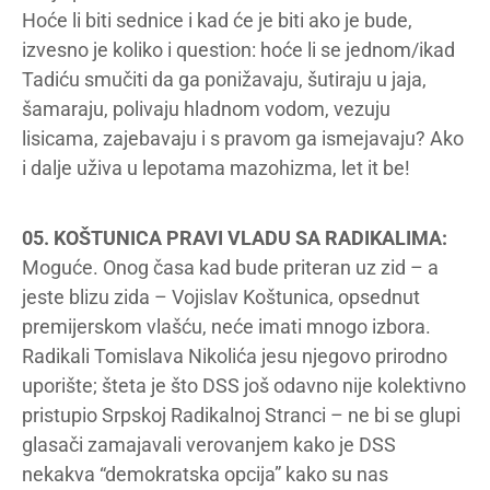
Hoće li biti sednice i kad će je biti ako je bude,
izvesno je koliko i question: hoće li se jednom/ikad
Tadiću smučiti da ga ponižavaju, šutiraju u jaja,
šamaraju, polivaju hladnom vodom, vezuju
lisicama, zajebavaju i s pravom ga ismejavaju? Ako
i dalje uživa u lepotama mazohizma, let it be!
05. KOŠTUNICA PRAVI VLADU SA RADIKALIMA:
Moguće. Onog časa kad bude priteran uz zid – a
jeste blizu zida – Vojislav Koštunica, opsednut
premijerskom vlašću, neće imati mnogo izbora.
Radikali Tomislava Nikolića jesu njegovo prirodno
uporište; šteta je što DSS još odavno nije kolektivno
pristupio Srpskoj Radikalnoj Stranci – ne bi se glupi
glasači zamajavali verovanjem kako je DSS
nekakva “demokratska opcija” kako su nas