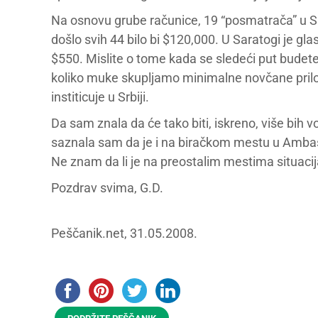
Na osnovu grube računice, 19 “posmatrača” u Sar
došlo svih 44 bilo bi $120,000. U Saratogi je gla
$550. Mislite o tome kada se sledeći put budete 
koliko muke skupljamo minimalne novčane pri
institicuje u Srbiji.
Da sam znala da će tako biti, iskreno, više bih v
saznala sam da je i na biračkom mestu u Ambasa
Ne znam da li je na preostalim mestima situacija
Pozdrav svima, G.D.
Peščanik.net, 31.05.2008.