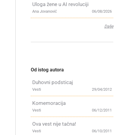
Uloga žene u AI revoluciji
Ana Jovanović
06/08/2026
Dalje
Od istog autora
Duhovni podsticaj
Vesti
29/04/2012
Komemoracija
Vesti
06/12/2011
Ova vest nije tačna!
Vesti
06/10/2011