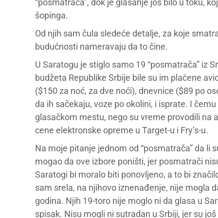
“posmatrača”, dok je glasanje još bilo u toku, ko
šopinga.
Od njih sam čula sledeće detalje, za koje smatram 
budućnosti nameravaju da to čine.
U Saratogu je stiglo samo 19 “posmatrača” iz Srbij
budžeta Republike Srbije bile su im plaćene avio
($150 za noć, za dve noći), dnevnice ($89 po oso
da ih sačekaju, voze po okolini, i isprate. I čemu 
glasačkom mestu, nego su vreme provodili na at
cene elektronske opreme u Target-u i Fry’s-u.
Na moje pitanje jednom od “posmatrača” da li su 
mogao da ove izbore poništi, jer posmatrači nisu b
Saratogi bi moralo biti ponovljeno, a to bi znači
sam srela, na njihovo iznenađenje, nije mogla d
godina. Njih 19-toro nije moglo ni da glasa u Sar
spisak. Nisu mogli ni sutradan u Srbiji, jer su još 