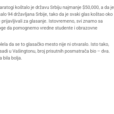
atogi koštalo je državu Srbiju najmanje $50,000, a da je
salo 94 državljana Srbije, tako da je svaki glas koštao oko
prijavljivali za glasanje. Istovremeno, svi znamo sa
loge da pomognemo vredne studente i obrazovne
olela da se to glasačko mesto nije ni otvaralo. Isto tako,
di u Vašingtonu, broj prisutnih posmatrača bio – dva.
 bila bolja.