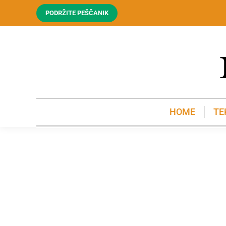
PODRŽITE PEŠČANIK
HOME
TE
HOME
TE