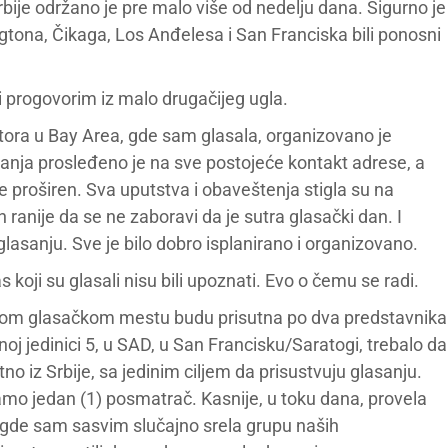
ije održano je pre malo više od nedelju dana. Sigurno je
ngtona, Čikaga, Los Anđelesa i San Franciska bili ponosni
ri progovorim iz malo drugačijeg ugla.
ora u Bay Area, gde sam glasala, organizovano je
nja prosleđeno je na sve postojeće kontakt adrese, a
g je proširen. Sva uputstva i obaveštenja stigla su na
n ranije da se ne zaboravi da je sutra glasački dan. I
glasanju. Sve je bilo dobro isplanirano i organizovano.
koji su glasali nisu bili upoznati. Evo o čemu se radi.
vakom glasačkom mestu budu prisutna po dva predstavnika
ornoj jedinici 5, u SAD, u San Francisku/Saratogi, trebalo da
no iz Srbije, sa jedinim ciljem da prisustvuju glasanju.
amo jedan (1) posmatrač. Kasnije, u toku dana, provela
gde sam sasvim slučajno srela grupu naših