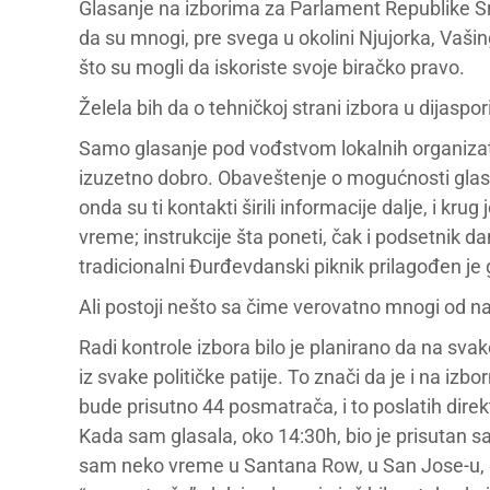
Glasanje na izborima za Parlament Republike Srb
da su mnogi, pre svega u okolini Njujorka, Vaši
što su mogli da iskoriste svoje biračko pravo.
Želela bih da o tehničkoj strani izbora u dijaspo
Samo glasanje pod vođstvom lokalnih organizat
izuzetno dobro. Obaveštenje o mogućnosti glasa
onda su ti kontakti širili informacije dalje, i kru
vreme; instrukcije šta poneti, čak i podsetnik da
tradicionalni Đurđevdanski piknik prilagođen je 
Ali postoji nešto sa čime verovatno mnogi od nas 
Radi kontrole izbora bilo je planirano da na s
iz svake političke patije. To znači da je i na izb
bude prisutno 44 posmatrača, i to poslatih direkt
Kada sam glasala, oko 14:30h, bio je prisutan s
sam neko vreme u Santana Row, u San Jose-u, 