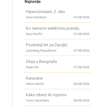
Najnovije
Hipercionizam, 2. deo
Hans Kundnani
07/08/2026
Ko nameće selektivnu pravdu
Savo Đurđić
07/08/2026
Poslednji let za Čipuljić
Ljubodrag Stojadinović
07/08/2026
Oluja u Beogradu
Dejan Ilić
07/08/2026
Karavane
Viktor Ivančić
06/08/2026
Kako izbeći AI ropstvo
Yanis Varoufakis
06/08/2026