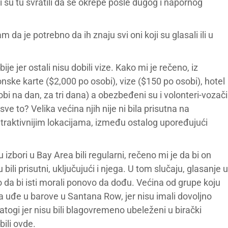
ji su tu svratili da se okrepe posle dugog i napornog
da je potrebno da ih znaju svi oni koji su glasali ili u
e jer ostali nisu dobili vize. Kako mi je rečeno, iz
nske karte ($2,000 po osobi), vize ($150 po osobi), hotel
bi na dan, za tri dana) a obezbeđeni su i volonteri-vozači
sve to? Velika većina njih nije ni bila prisutna na
raktivnijim lokacijama, između ostalog upoređujući
izbori u Bay Area bili regularni, rečeno mi je da bi on
ili prisutni, uključujući i njega. U tom slučaju, glasanje u
lo da bi isti morali ponovo da dođu. Većina od grupe koju
a uđe u barove u Santana Row, jer nisu imali dovoljno
atogi jer nisu bili blagovremeno ubeleženi u birački
bili ovde.