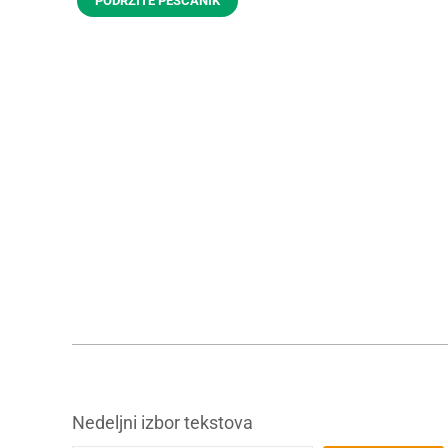
PODRŽITE PEŠČANIK
Nedeljni izbor tekstova