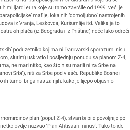
tih milijardi eura koje su tamo završile od 1999. veći je
arapolicijske’ mafije, lokalnih ‘domoljubno’ nastrojenih
udova iz Vranja, Leskovca, Kuršumlije itd. Velika je to
vostrukih plaća (iz Beograda i iz Prištine) neće lako odreći
iotskih’ poduzetnika kojima ni Daruvarski sporazumi nisu
nom, slutim) uskratio i posljednju ponudu sa planom Z-4;
ma, ne mari nitko, kao što nisu marili ni za Srbe na
novi Srbi’), niti za Srbe pod vlašću Republike Bosne i
eto ih tamo, briga nas za njih, kako je lijepo objasnio
rnomirdinov plan (poput Z-4), stvari bi bile povoljnije po
 netko ovdje nazvao ‘Plan Ahtisaari minus’. Tako to ide