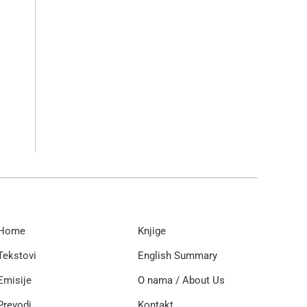
Home
Knjige
Tekstovi
English Summary
Emisije
O nama / About Us
Prevodi
Kontakt