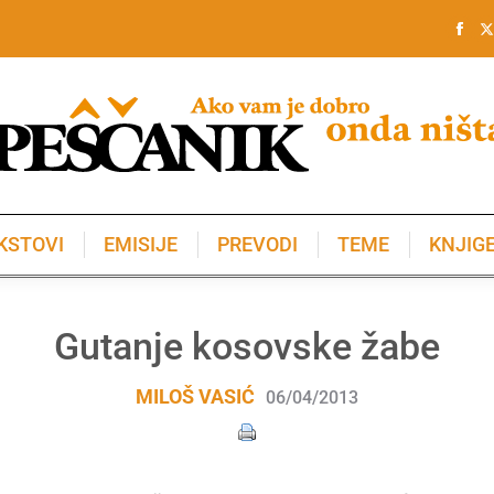
KSTOVI
EMISIJE
PREVODI
TEME
KNJIG
KSTOVI
EMISIJE
PREVODI
TEME
KNJIG
Gutanje kosovske žabe
MILOŠ VASIĆ
06/04/2013