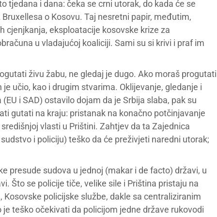
sto tjedana i dana: čeka se crni utorak, do kada će se
r iz Bruxellesa o Kosovu. Taj nesretni papir, međutim,
čkih cjenjkanja, eksploatacije kosovske krize za
računa u vladajućoj koaliciji. Sami su si krivi i praf im
rogutati živu žabu, ne gledaj je dugo. Ako moraš progutati
 je učio, kao i drugim stvarima. Oklijevanje, gledanje i
(EU i SAD) ostavilo dojam da je Srbija slaba, pak su
i gutati na kraju: pristanak na konačno potčinjavanje
redišnjoj vlasti u Prištini. Zahtjev da ta Zajednica
udstvo i policiju) teško da će preživjeti naredni utorak;
jske presude sudova u jednoj (makar i de facto) državi, u
. Što se policije tiče, velike sile i Priština pristaju na
PS, Kosovske policijske službe, dakle sa centraliziranim
e teško očekivati da policijom jedne države rukovodi