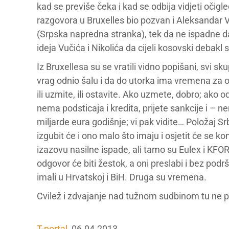
kad se previše čeka i kad se odbija vidjeti očigle
razgovora u Bruxelles bio pozvan i Aleksandar 
(Srpska napredna stranka), tek da ne ispadne da 
ideja Vučića i Nikolića da cijeli kosovski debakl 
Iz Bruxellesa su se vratili vidno popišani, svi sku
vrag odnio šalu i da do utorka ima vremena za o
ili uzmite, ili ostavite. Ako uzmete, dobro; ako
nema podsticaja i kredita, prijete sankcije i – 
miljarde eura godišnje; vi pak vidite… Položaj Sr
izgubit će i ono malo što imaju i osjetit će se
izazovu nasilne ispade, ali tamo su Eulex i KFOR
odgovor će biti žestok, a oni preslabi i bez podrš
imali u Hrvatskoj i BiH. Druga su vremena.
Cvilež i zdvajanje nad tužnom sudbinom tu ne p
T-portal
, 06.04.2013.