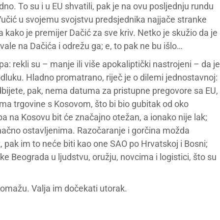
dno. To su i u EU shvatili, pak je na ovu posljednju rundu
Vučić u svojemu svojstvu predsjednika najjače stranke
kako je premijer Dačić za sve kriv. Netko je skužio da je
svale na Dačića i odrežu ga; e, to pak ne bu išlo…
pa: rekli su – manje ili više apokaliptički nastrojeni – da je
dluku. Hladno promatrano, riječ je o dilemi jednostavnoj:
 odbijete, pak, nema datuma za pristupne pregovore sa EU,
nema trgovine s Kosovom, što bi bio gubitak od oko
ba na Kosovu bit će značajno otežan, a ionako nije lak;
 konačno ostavljenima. Razočaranje i gorčina možda
, pak im to neće biti kao one SAO po Hrvatskoj i Bosni;
ke Beograda u ljudstvu, oružju, novcima i logistici, što su
omažu. Valja im dočekati utorak.