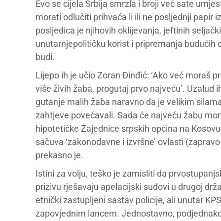
Evo se cijela Srbija smrzla i broji već sate umje
morati odlučiti prihvaća li ili ne posljednji papi
posljedica je njihovih oklijevanja, jeftinih selja
unutarnjepolitičku korist i pripremanja budućih ob
budi.
Lijepo ih je učio Zoran Đinđić: ‘Ako već moraš p
više živih žaba, progutaj prvo najveću’. Uzalud ih
gutanje malih žaba naravno da je velikim silama 
zahtjeve povećavali. Sada će najveću žabu morat
hipotetičke Zajednice srpskih općina na Kosovu s
sačuva ‘zakonodavne i izvršne’ ovlasti (zapravo s
prekasno je.
Istini za volju, teško je zamisliti da prvostupan
prizivu rješavaju apelacijski sudovi u drugoj državi
etnički zastupljeni sastav policije, ali unutar K
zapovjednim lancem. Jednostavno, podjednako j