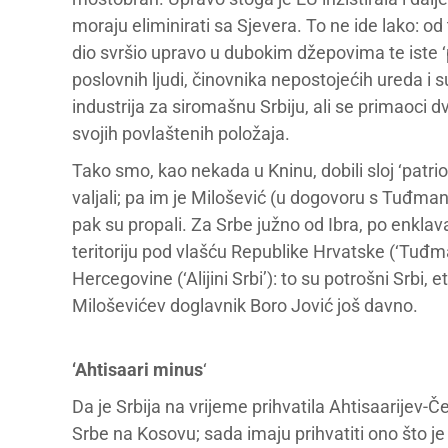
moraju eliminirati sa Sjevera. To ne ide lako: od 
dio svršio upravo u dubokim džepovima te iste ‘p
poslovnih ljudi, činovnika nepostojećih ureda i s
industrija za siromašnu Srbiju, ali se primaoci d
svojih povlaštenih položaja.
Tako smo, kao nekada u Kninu, dobili sloj ‘patr
valjali; pa im je Milošević (u dogovoru s Tuđma
pak su propali. Za Srbe južno od Ibra, po enklava
teritoriju pod vlašću Republike Hrvatske (‘Tuđma
Hercegovine (‘Alijini Srbi’): to su potrošni Srbi, 
Miloševićev doglavnik Boro Jović još davno.
‘Ahtisaari minus
‘
Da je Srbija na vrijeme prihvatila Ahtisaarijev-Če
Srbe na Kosovu; sada imaju prihvatiti ono što je