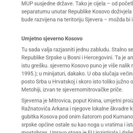
MUP susjedne države. Tako je cijela – od poče
separatumu unutar Republike Kosovo doživjela 
bude razvijena na teritoriju Sjevera – možda bi 
Umjetno sjeverno Kosovo
Tu sada valja razjasniti jednu zabludu. Stalno 
Republike Srpske u Bosni i Hercegovini. Ta je ana
istu grešku. sjeverno Kosovo puno je više nalik
1995.); u minijaturi, dakako. U oba slučaja većin
posto Srba u Hrvatskoj i skoro isto toliko južno
Metohiji, izvan te sjevernomitrovačke priče.
Sjeverna je Mitrovica, poput Knina, umjetni pr
Ražnatovića Arkana i njegove lokalne škvadre ko
gubitka Kosova pod onim šatorom pod Kumanovom
srpske općine ostale su kao noga u vratima i ist
mostobran. Upravo stoga je EU inzistirala i dalje