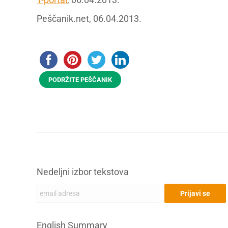
Peščanik.net, 06.04.2013.
PODRŽITE PEŠČANIK
Nedeljni izbor tekstova
English Summary