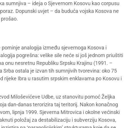
tka sumnjiva – ideja o Sjevernom Kosovu kao corpusu
poraz. Dopunski uvjet – da buduća vojska Kosova ne
i prošao.
se pominje analogija između sjevernoga Kosova i
logija pogrešna: velike sile neće si još jednom priuštiti
 na onu nesretnu Republiku Srpsku Krajinu (1991. –
a Srba ostala je izvan tih sumnjivih tvorevina: oko 75
 od rijeke Ibra u rasutim srpskim enklavama po Kosovu i
oizvod Miloševićeve Udbe, uz stanovitu pomoć Željka
ja dan-danas terorizira taj teritorij. Nakon konačnog
, lipnja 1999. Sjeverna Mitrovica i okolne većinski
aknuti položaj za destabilizaciju i subverziju Kosova,
 inzistira na ‘parapolicijskim’ strukturama koje da se