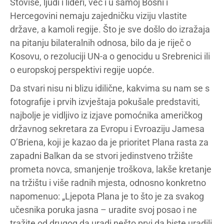
Štoviše, ljudi i lideri, već i u samoj Bosni i
Hercegovini nemaju zajedničku viziju vlastite
države, a kamoli regije. Što je sve došlo do izražaja
na pitanju bilateralnih odnosa, bilo da je riječ o
Kosovu, o rezoluciji UN-a o genocidu u Srebrenici ili
o europskoj perspektivi regije uopće.
Da stvari nisu ni blizu idilične, kakvima su nam se s
fotografije i prvih izvještaja pokušale predstaviti,
najbolje je vidljivo iz izjave pomoćnika američkog
državnog sekretara za Evropu i Evroaziju Jamesa
O’Briena, koji je kazao da je prioritet Plana rasta za
zapadni Balkan da se stvori jedinstveno tržište
prometa novca, smanjenje troškova, lakše kretanje
na tržištu i više radnih mjesta, odnosno konkretno
napomenuo: „Ljepota Plana je to što je za svakog
učesnika poruka jasna – uradite svoj posao i ne
tražite od drugog da uradi nešto prvi da biste uradili