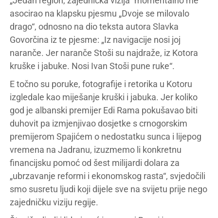
„Jedan region, zajednička vizija“ momentalno me
asocirao na klapsku pjesmu „Dvoje se milovalo
drago“, odnosno na dio teksta autora Slavka
Govorčina iz te pjesme: „Iz navigacije nosi joj
naranče. Jer naranče Stoši su najdraže, iz Kotora
kruške i jabuke. Nosi Ivan Stoši pune ruke“.
E točno su poruke, fotografije i retorika u Kotoru
izgledale kao miješanje kruški i jabuka. Jer koliko
god je albanski premijer Edi Rama pokušavao biti
duhovit pa izmjenjivao dosjetke s crnogorskim
premijerom Spajićem o nedostatku sunca i lijepog
vremena na Jadranu, izuzmemo li konkretnu
financijsku pomoć od šest milijardi dolara za
„ubrzavanje reformi i ekonomskog rasta“, svjedočili
smo susretu ljudi koji dijele sve na svijetu prije nego
zajedničku viziju regije.