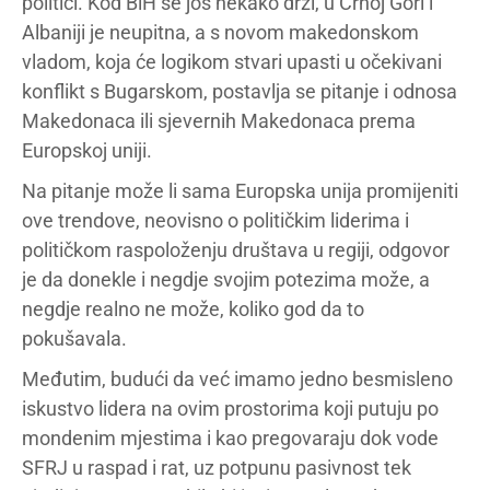
politici. Kod BiH se još nekako drži, u Crnoj Gori i
Albaniji je neupitna, a s novom makedonskom
vladom, koja će logikom stvari upasti u očekivani
konflikt s Bugarskom, postavlja se pitanje i odnosa
Makedonaca ili sjevernih Makedonaca prema
Europskoj uniji.
Na pitanje može li sama Europska unija promijeniti
ove trendove, neovisno o političkim liderima i
političkom raspoloženju društava u regiji, odgovor
je da donekle i negdje svojim potezima može, a
negdje realno ne može, koliko god da to
pokušavala.
Međutim, budući da već imamo jedno besmisleno
iskustvo lidera na ovim prostorima koji putuju po
mondenim mjestima i kao pregovaraju dok vode
SFRJ u raspad i rat, uz potpunu pasivnost tek