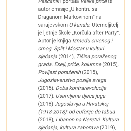
Peščanik
i portala
Velike priče
te
autor emisije „U kontru sa
Draganom Markovinom“ na
sarajevskom
O kanalu
. Utemeljitelj
je ljetnje škole „Korčula after Party“.
Autor je knjiga
Između crvenog i
crnog. Split i Mostar u kulturi
sjećanja
(2014),
Tišina poraženog
grada. Eseji, priče, kolumne
(2015),
Povijest poraženih
(2015),
Jugoslavenstvo poslije svega
(2015),
Doba kontrarevolucije
(2017),
Usamljena djeca juga
(2018)
Jugoslavija u Hrvatskoj
(1918-2018): od euforije do tabua
(2018),
Libanon na Neretvi. Kultura
sjećanja, kultura zaborava
(2019),