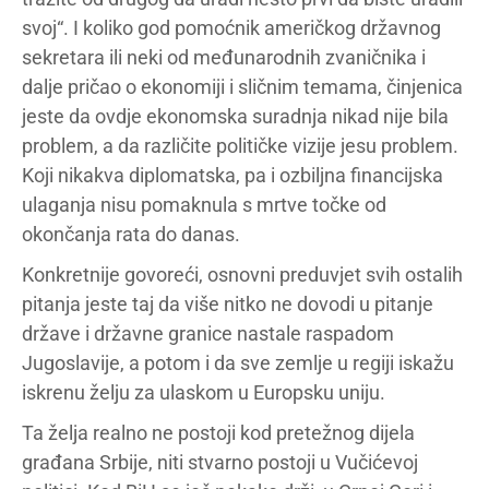
svoj“. I koliko god pomoćnik američkog državnog
sekretara ili neki od međunarodnih zvaničnika i
dalje pričao o ekonomiji i sličnim temama, činjenica
jeste da ovdje ekonomska suradnja nikad nije bila
problem, a da različite političke vizije jesu problem.
Koji nikakva diplomatska, pa i ozbiljna financijska
ulaganja nisu pomaknula s mrtve točke od
okončanja rata do danas.
Konkretnije govoreći, osnovni preduvjet svih ostalih
pitanja jeste taj da više nitko ne dovodi u pitanje
države i državne granice nastale raspadom
Jugoslavije, a potom i da sve zemlje u regiji iskažu
iskrenu želju za ulaskom u Europsku uniju.
Ta želja realno ne postoji kod pretežnog dijela
građana Srbije, niti stvarno postoji u Vučićevoj