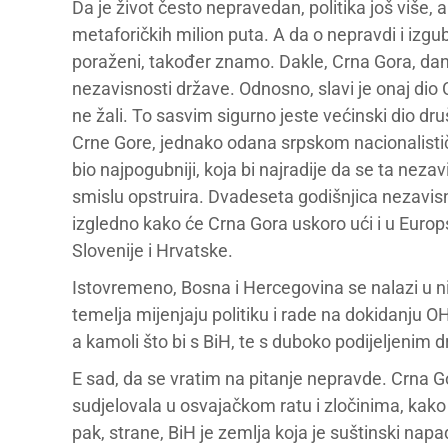
Da je život često nepravedan, politika još više, a
metaforičkih milion puta. A da o nepravdi i izgu
poraženi, također znamo. Dakle, Crna Gora, dan
nezavisnosti države. Odnosno, slavi je onaj dio 
ne žali. To sasvim sigurno jeste većinski dio druš
Crne Gore, jednako odana srpskom nacionalistič
bio najpogubniji, koja bi najradije da se ta nezav
smislu opstruira. Dvadeseta godišnjica nezavisn
izgledno kako će Crna Gora uskoro ući i u Europ
Slovenije i Hrvatske.
Istovremeno, Bosna i Hercegovina se nalazi u ni
temelja mijenjaju politiku i rade na dokidanju 
a kamoli što bi s BiH, te s duboko podijeljenim d
E sad, da se vratim na pitanje nepravde. Crna Gora
sudjelovala u osvajačkom ratu i zločinima, kako 
pak, strane, BiH je zemlja koja je suštinski napa