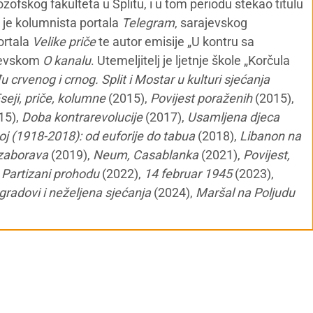
ozofskog fakulteta u Splitu, i u tom periodu stekao titulu
i je kolumnista portala
Telegram
, sarajevskog
portala
Velike priče
te autor emisije „U kontru sa
jevskom
O kanalu
. Utemeljitelj je ljetnje škole „Korčula
 crvenog i crnog. Split i Mostar u kulturi sjećanja
seji, priče, kolumne
(2015),
Povijest poraženih
(2015),
15),
Doba kontrarevolucije
(2017),
Usamljena djeca
oj (1918-2018): od euforije do tabua
(2018),
Libanon na
a zaborava
(2019),
Neum, Casablanka
(2021),
Povijest,
,
Partizani prohodu
(2022),
14 februar 1945
(2023),
gradovi i neželjena sjećanja
(2024),
Maršal na Poljudu