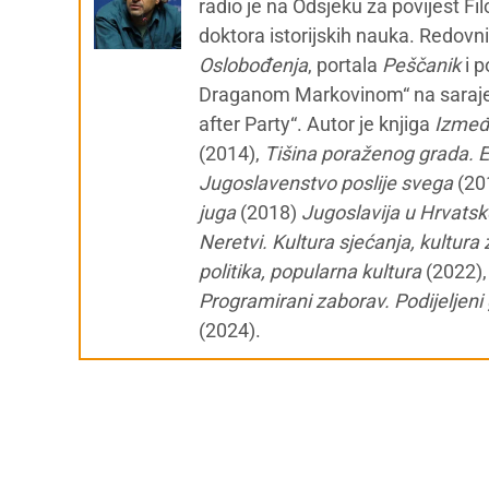
radio je na Odsjeku za povijest Fil
doktora istorijskih nauka. Redovn
Oslobođenja
, portala
Peščanik
i 
Draganom Markovinom“ na sara
after Party“. Autor je knjiga
Između
(2014),
Tišina poraženog grada. E
Jugoslavenstvo poslije svega
(20
juga
(2018)
Jugoslavija u Hrvatsk
Neretvi. Kultura sjećanja, kultur
politika, popularna kultura
(2022)
Programirani zaborav. Podijeljeni 
(2024).