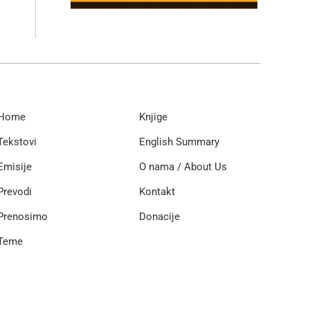
Home
Knjige
Tekstovi
English Summary
Emisije
O nama / About Us
Prevodi
Kontakt
Prenosimo
Donacije
Teme