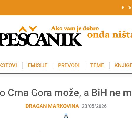
KSTOVI
EMISIJE
PREVODI
TEME
KNJIG
KSTOVI
EMISIJE
PREVODI
TEME
KNJIG
o Crna Gora može, a BiH ne 
DRAGAN MARKOVINA
23/05/2026