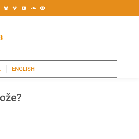
E
ENGLISH
E
ENGLISH
može?