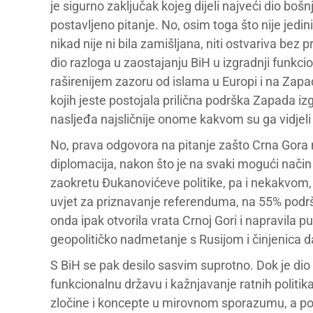
je sigurno zaključak kojeg dijeli najveći dio boš
postavljeno pitanje. No, osim toga što nije jedi
nikad nije ni bila zamišljana, niti ostvariva bez pr
dio razloga u zaostajanju BiH u izgradnji funkci
raširenijem zazoru od islama u Europi i na Zapadu
kojih jeste postojala prilična podrška Zapada iz
nasljeđa najsličnije onome kakvom su ga vidjel
No, prava odgovora na pitanje zašto Crna Gora 
diplomacija, nakon što je na svaki mogući način
zaokretu Đukanovićeve politike, pa i nekakvom, i
uvjet za priznavanje referenduma, na 55% podršk
onda ipak otvorila vrata Crnoj Gori i napravila p
geopolitičko nadmetanje s Rusijom i činjenica 
S BiH se pak desilo sasvim suprotno. Dok je dio
funkcionalnu državu i kažnjavanje ratnih politika
zločine i koncepte u mirovnom sporazumu, a poto