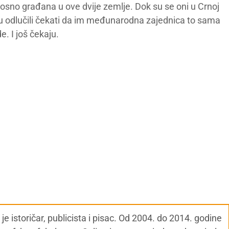
nosno građana u ove dvije zemlje. Dok su se oni u Crnoj
iH su odlučili čekati da im međunarodna zajednica to sama
de. I još čekaju.
 istoričar, publicista i pisac. Od 2004. do 2014. godine