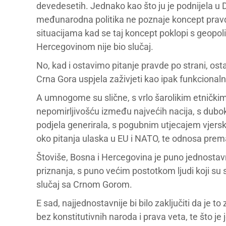
devedesetih. Jednako kao što ju je podnijela u 
međunarodna politika ne poznaje koncept pravde
situacijama kad se taj koncept poklopi s geopoli
Hercegovinom nije bio slučaj.
No, kad i ostavimo pitanje pravde po strani, ost
Crna Gora uspjela zaživjeti kao ipak funkcionalna
A umnogome su slične, s vrlo šarolikim etničk
nepomirljivošću između najvećih nacija, s dubo
podjela generirala, s pogubnim utjecajem vjerski
oko pitanja ulaska u EU i NATO, te odnosa prem
Štoviše, Bosna i Hercegovina je puno jednostav
priznanja, s puno većim postotkom ljudi koji su 
slučaj sa Crnom Gorom.
E sad, najjednostavnije bi bilo zaključiti da je 
bez konstitutivnih naroda i prava veta, te što je