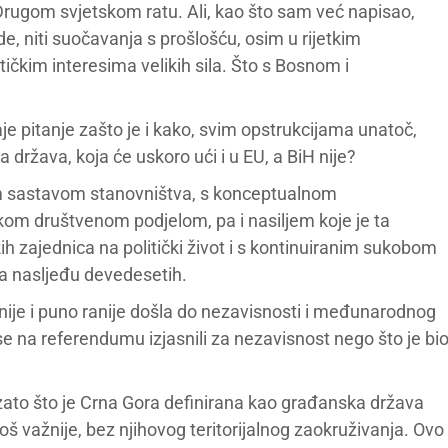
Drugom svjetskom ratu. Ali, kao što sam već napisao,
, niti suočavanja s prošlošću, osim u rijetkim
tičkim interesima velikih sila. Što s Bosnom i
aje pitanje zašto je i kako, svim opstrukcijama unatoč,
 država, koja će uskoro ući i u EU, a BiH nije?
im sastavom stanovništva, s konceptualnom
kom društvenom podjelom, pa i nasiljem koje je ta
h zajednica na politički život i s kontinuiranim sukobom
a nasljeđu devedesetih.
nije i puno ranije došla do nezavisnosti i međunarodnog
se na referendumu izjasnili za nezavisnost nego što je bi
to zato što je Crna Gora definirana kao građanska država
 još važnije, bez njihovog teritorijalnog zaokruživanja. Ovo