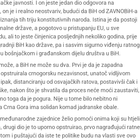
njačke javnosti. I on jeste jedan dio odgovora na
ni, on je i realno neostvariv, budući da BiH od ZAVNOBiH-a
iznanja tih triju konstitutivnih naroda. Istina je da postoji
onalne države, a pogotovo u pristupanju EU, u sve
, ali to jeste činjenica posljednjih nekoliko godina, prije
gradnji BiH kao države, pa i sasvim sigurno viđenju ratnog
i u bošnjačkom i građanskom dijelu društva u BiH.
može, a BiH ne može su dva. Prvi je da je zapadna
 opstruirala crnogorsku nezavisnost, unatoč vidljivom
pak, distanciranju od osvajačkih ratova, postavivši čak i
e, nakon što je shvatila da proces neće moći zaustaviti,
uno toga da je pogura. Nije u tome bilo nebitno ni
da Crna Gora ima solidan komad jadranske obale.
 međunarodne zajednice želio pomoći onima koji su htjeli
, drugi dio je to uporno opstruirao, prvo nagrađujući ratne
m i puštajući da iste te politike budu na vlasti sve ovo