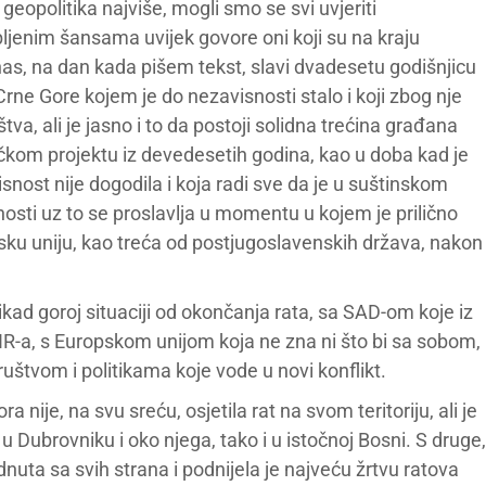
 geopolitika najviše, mogli smo se svi uvjeriti
bljenim šansama uvijek govore oni koji su na kraju
as, na dan kada pišem tekst, slavi dvadesetu godišnjicu
Crne Gore kojem je do nezavisnosti stalo i koji zbog nje
tva, ali je jasno i to da postoji solidna trećina građana
kom projektu iz devedesetih godina, kao u doba kad je
isnost nije dogodila i koja radi sve da je u suštinskom
osti uz to se proslavlja u momentu u kojem je prilično
sku uniju, kao treća od postjugoslavenskih država, nakon
kad goroj situaciji od okončanja rata, sa SAD-om koje iz
OHR-a, s Europskom unijom koja ne zna ni što bi sa sobom,
ruštvom i politikama koje vode u novi konflikt.
 nije, na svu sreću, osjetila rat na svom teritoriju, ali je
u Dubrovniku i oko njega, tako i u istočnoj Bosni. S druge,
dnuta sa svih strana i podnijela je najveću žrtvu ratova