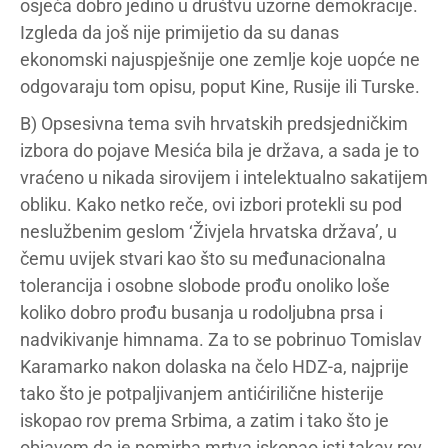
osjeća dobro jedino u društvu uzorne demokracije.
Izgleda da još nije primijetio da su danas
ekonomski najuspješnije one zemlje koje uopće ne
odgovaraju tom opisu, poput Kine, Rusije ili Turske.
B) Opsesivna tema svih hrvatskih predsjedničkim
izbora do pojave Mesića bila je država, a sada je to
vraćeno u nikada sirovijem i intelektualno sakatijem
obliku. Kako netko reče, ovi izbori protekli su pod
neslužbenim geslom ‘Živjela hrvatska država’, u
čemu uvijek stvari kao što su međunacionalna
tolerancija i osobne slobode prođu onoliko loše
koliko dobro prođu busanja u rodoljubna prsa i
nadvikivanje himnama. Za to se pobrinuo Tomislav
Karamarko nakon dolaska na čelo
HDZ
-a, najprije
tako što je potpaljivanjem antićirilične histerije
iskopao rov prema Srbima, a zatim i tako što je
objavom da je pomirba mrtva iskopao isti takav rov