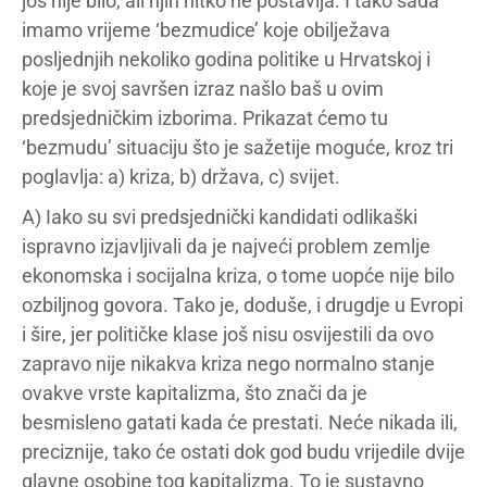
još nije bilo, ali njih nitko ne postavlja. I tako sada
imamo vrijeme ‘bezmudice’ koje obilježava
posljednjih nekoliko godina politike u Hrvatskoj i
koje je svoj savršen izraz našlo baš u ovim
predsjedničkim izborima. Prikazat ćemo tu
‘bezmudu’ situaciju što je sažetije moguće, kroz tri
poglavlja: a) kriza, b) država, c) svijet.
A) Iako su svi predsjednički kandidati odlikaški
ispravno izjavljivali da je najveći problem zemlje
ekonomska i socijalna kriza, o tome uopće nije bilo
ozbiljnog govora. Tako je, doduše, i drugdje u Evropi
i šire, jer političke klase još nisu osvijestili da ovo
zapravo nije nikakva kriza nego normalno stanje
ovakve vrste kapitalizma, što znači da je
besmisleno gatati kada će prestati. Neće nikada ili,
preciznije, tako će ostati dok god budu vrijedile dvije
glavne osobine tog kapitalizma. To je sustavno