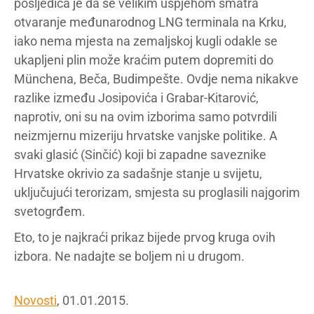
posljedica je da se velikim uspjehom smatra
otvaranje međunarodnog
LNG
terminala na Krku,
iako nema mjesta na zemaljskoj kugli odakle se
ukapljeni plin može kraćim putem dopremiti do
Münchena, Beča, Budimpešte. Ovdje nema nikakve
razlike između Josipovića i Grabar-Kitarović,
naprotiv, oni su na ovim izborima samo potvrdili
neizmjernu mizeriju hrvatske vanjske politike. A
svaki glasić (Sinčić) koji bi zapadne saveznike
Hrvatske okrivio za sadašnje stanje u svijetu,
uključujući terorizam, smjesta su proglasili najgorim
svetogrđem.
Eto, to je najkraći prikaz bijede prvog kruga ovih
izbora. Ne nadajte se boljem ni u drugom.
Novosti
, 01.01.2015.