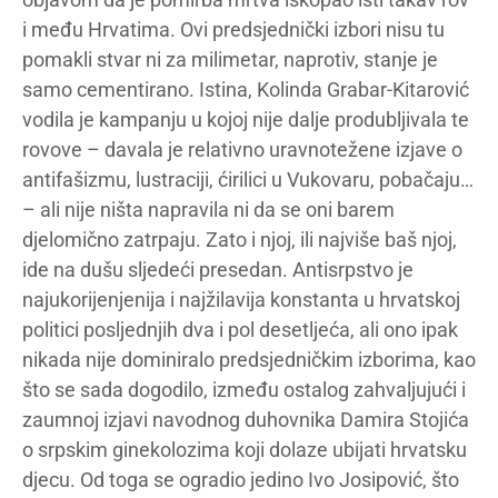
i među Hrvatima. Ovi predsjednički izbori nisu tu
pomakli stvar ni za milimetar, naprotiv, stanje je
samo cementirano. Istina, Kolinda Grabar-Kitarović
vodila je kampanju u kojoj nije dalje produbljivala te
rovove – davala je relativno uravnotežene izjave o
antifašizmu, lustraciji, ćirilici u Vukovaru, pobačaju…
– ali nije ništa napravila ni da se oni barem
djelomično zatrpaju. Zato i njoj, ili najviše baš njoj,
ide na dušu sljedeći presedan. Antisrpstvo je
najukorijenjenija i najžilavija konstanta u hrvatskoj
politici posljednjih dva i pol desetljeća, ali ono ipak
nikada nije dominiralo predsjedničkim izborima, kao
što se sada dogodilo, između ostalog zahvaljujući i
zaumnoj izjavi navodnog duhovnika
Damira
Stojića
o srpskim ginekolozima koji dolaze ubijati hrvatsku
djecu. Od toga se ogradio jedino Ivo Josipović, što