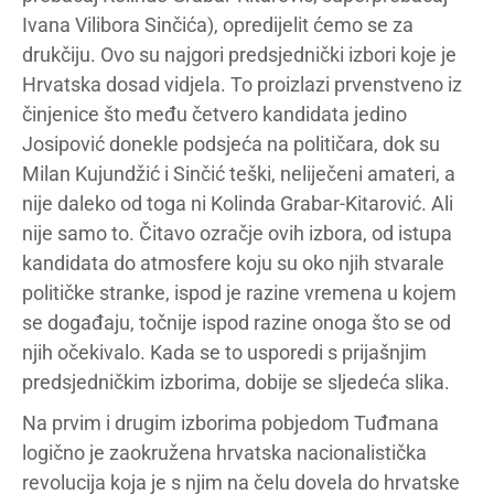
Ivana Vilibora Sinčića
), opredijelit ćemo se za
drukčiju. Ovo su najgori predsjednički izbori koje je
Hrvatska dosad vidjela. To proizlazi prvenstveno iz
činjenice što među četvero kandidata jedino
Josipović donekle podsjeća na političara, dok su
Milan Kujundžić
i Sinčić teški, neliječeni amateri, a
nije daleko od toga ni Kolinda Grabar-Kitarović. Ali
nije samo to. Čitavo ozračje ovih izbora, od istupa
kandidata do atmosfere koju su oko njih stvarale
političke stranke, ispod je razine vremena u kojem
se događaju, točnije ispod razine onoga što se od
njih očekivalo. Kada se to usporedi s prijašnjim
predsjedničkim izborima, dobije se sljedeća slika.
Na prvim i drugim izborima pobjedom
Tuđmana
logično je zaokružena hrvatska nacionalistička
revolucija koja je s njim na čelu dovela do hrvatske