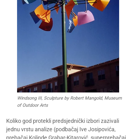
Windsong III, Sculpture by Robert Mangold, Museum
of Outdoor Arts
Koliko god protekli predsjednički izbori zazivali
jednu vrstu analize (podbačaj
Ive
Josipovića
,
prebačaj
Kolinde
Grabar-Ki
tarović
, superprebačaj