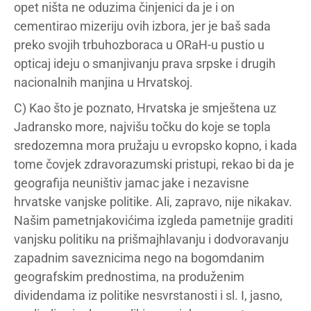
opet ništa ne oduzima činjenici da je i on
cementirao mizeriju ovih izbora, jer je baš sada
preko svojih trbuhozboraca u
OR
aH-u pustio u
opticaj ideju o smanjivanju prava srpske i drugih
nacionalnih manjina u Hrvatskoj.
C) Kao što je poznato, Hrvatska je smještena uz
Jadransko more, najvišu točku do koje se topla
sredozemna mora pružaju u evropsko kopno, i kada
tome čovjek zdravorazumski pristupi, rekao bi da je
geografija neuništiv jamac jake i nezavisne
hrvatske vanjske politike. Ali, zapravo, nije nikakav.
Našim pametnjakovićima izgleda pametnije graditi
vanjsku politiku na prišmajhlavanju i dodvoravanju
zapadnim saveznicima nego na bogomdanim
geografskim prednostima, na produženim
dividendama iz politike nesvrstanosti i sl. I, jasno,