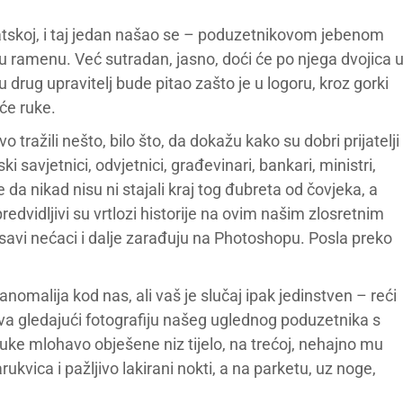
vatskoj, i taj jedan našao se – poduzetnikovom jebenom
ramenu. Već sutradan, jasno, doći će po njega dvojica 
drug upravitelj bude pitao zašto je u logoru, kroz gorki
će ruke.
tražili nešto, bilo što, da dokažu kako su dobri prijatelji
 savjetnici, odvjetnici, građevinari, bankari, ministri,
e da nikad nisu ni stajali kraj tog đubreta od čovjeka, a
epredvidljivi su vrtlozi historije na ovim našim zlosretnim
esavi nećaci i dalje zarađuju na Photoshopu. Posla preko
omalija kod nas, ali vaš je slučaj ipak jedinstven – reći
va gledajući fotografiju našeg uglednog poduzetnika s
ruke mlohavo obješene niz tijelo, na trećoj, nehajno mu
vica i pažljivo lakirani nokti, a na parketu, uz noge,