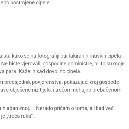
jepo postrojene cipele.
ista kako se na fotografiji par lakiranih muških cipela
e biste vjerovali, gospodine doministre, ali to su moje
va para. Kaže: nikad dovoljno cipela.
m predsjednik povjerenstva, pokazujući kraj gospođe
avo obješene niz tijelo, i trećom nehajno prebačenom
a hladan znoj. – Nerado pričam o tome, ali kad već
je „treća ruka“.