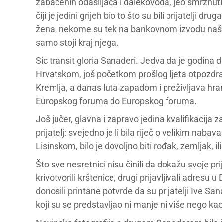
zabačenih odašiljača i dalekovoda, jeo smrznuti
čiji je jedini grijeh bio to što su bili prijatelji
žena, nekome su tek na bankovnom izvodu našl
samo stoji kraj njega.
Sic transit gloria Sanaderi. Jedva da je godina
Hrvatskom, još početkom prošlog ljeta otpozdrav
Kremlja, a danas luta zapadom i preživljava hr
Europskog foruma do Europskog foruma.
Još jučer, glavna i zapravo jedina kvalifikacija 
prijatelj: svejedno je li bila riječ o velikim naba
Lisinskom, bilo je dovoljno biti rođak, zemljak, il
Što sve nesretnici nisu činili da dokažu svoje pr
krivotvorili krštenice, drugi prijavljivali adresu
donosili printane potvrde da su prijatelji Ive San
koji su se predstavljao ni manje ni više nego kao