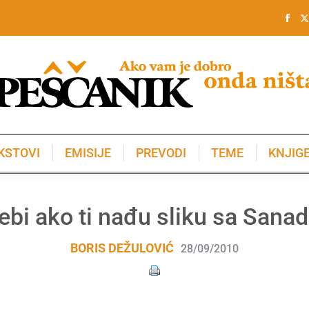
KSTOVI
EMISIJE
PREVODI
TEME
KNJIG
KSTOVI
EMISIJE
PREVODI
TEME
KNJIG
ebi ako ti nađu sliku sa San
BORIS DEŽULOVIĆ
28/09/2010