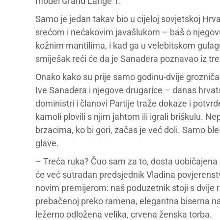
model Grand Lange 1.
Samo je jedan takav bio u cijeloj sovjetskoj Hr
srećom i nećakovim javašlukom – baš o njegovu 
kožnim mantilima, i kad ga u velebitskom gulagu 
smiješak reći će da je Sanadera poznavao iz tre
Onako kako su prije samo godinu-dvije grozničavo 
Ive Sanadera i njegove drugarice – danas hrvatski
doministri i članovi Partije traže dokaze i potvrd
kamoli plovili s njim jahtom ili igrali briškulu. N
brzacima, ko bi gori, začas je već doli. Samo bl
glave.
– Treća ruka? Čuo sam za to, dosta uobičajena an
će već sutradan predsjednik Vladina povjerenst
novim premijerom: naš poduzetnik stoji s dvije 
prebačenoj preko ramena, elegantna biserna naruk
ležerno odložena velika, crvena ženska torba.