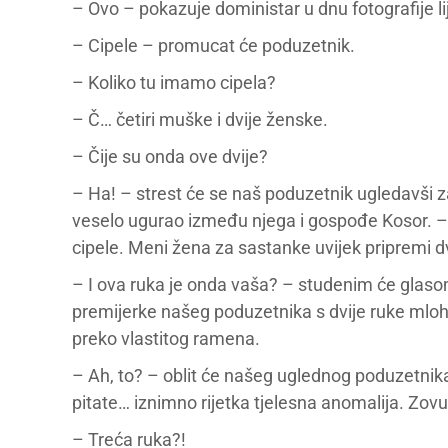
– Ovo – pokazuje doministar u dnu fotografije li
– Cipele – promucat će poduzetnik.
– Koliko tu imamo cipela?
– Č… četiri muške i dvije ženske.
– Čije su onda ove dvije?
– Ha! – strest će se naš poduzetnik ugledavši za
veselo ugurao između njega i gospođe Kosor. – N
cipele. Meni žena za sastanke uvijek pripremi d
– I ova ruka je onda vaša? – studenim će glaso
premijerke našeg poduzetnika s dvije ruke mloh
preko vlastitog ramena.
– Ah, to? – oblit će našeg uglednog poduzetnik
pitate… iznimno rijetka tjelesna anomalija. Zovu 
– Treća ruka?!