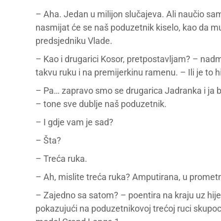
– Aha. Jedan u milijon slučajeva. Ali naučio sam
nasmijat će se naš poduzetnik kiselo, kao da mu
predsjedniku Vlade.
– Kao i drugarici Kosor, pretpostavljam? – nad
takvu ruku i na premijerkinu ramenu. – Ili je to
– Pa… zapravo smo se drugarica Jadranka i ja ba
– tone sve dublje naš poduzetnik.
– I gdje vam je sad?
– Šta?
– Treća ruka.
– Ah, mislite treća ruka? Amputirana, u prometn
– Zajedno sa satom? – poentira na kraju uz hij
pokazujući na poduzetnikovoj trećoj ruci skupoc