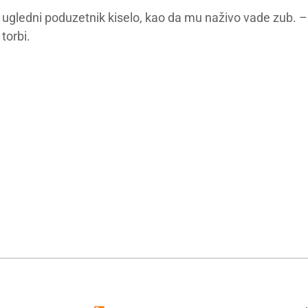
š ugledni poduzetnik kiselo, kao da mu naživo vade zub. –
torbi.