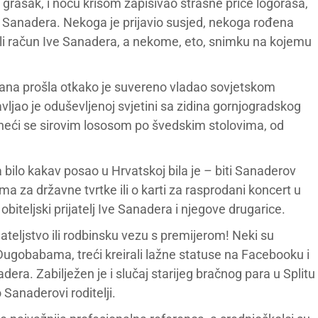
 grašak, i noću krišom zapisivao strašne priče logoraša,
 druga Sanadera. Nekoga je prijavio susjed, nekoga rođena
i račun Ive Sanadera, a nekome, eto, snimku na kojemu
 dana prošla otkako je suvereno vladao sovjetskom
ljao je oduševljenoj svjetini sa zidina gornjogradskog
aneći se sirovim lososom po švedskim stolovima, od
za bilo kakav posao u Hrvatskoj bila je – biti Sanaderov
vama za državne tvrtke ili o karti za rasprodani koncert u
i obiteljski prijatelj Ive Sanadera i njegove drugarice.
ijateljstvo ili rodbinsku vezu s premijerom! Neki su
 u Dugobabama, treći kreirali lažne statuse na Facebooku i
adera. Zabilježen je i slučaj starijeg bračnog para u Splitu
 Sanaderovi roditelji.