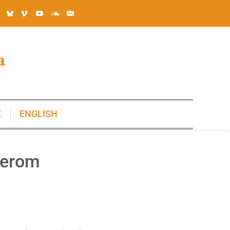
E
ENGLISH
E
ENGLISH
aderom