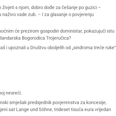
 živjeti s njom, dobro dođe za češanje po guzici –
 naživo vade zub. – I za glasanje o povjerenju
moćnim će prezirom gospodin doministar, pokazujući istu
 hilandarska Bogorodica Trojeručica?
š i upoznali u Društvu oboljelih od „sindroma treće ruke“
oj nesreći.
enski smješak predsjednik povjerenstva za koncesije,
jeni sat Lange und Söhne, trideset tisuća eura vrijedan