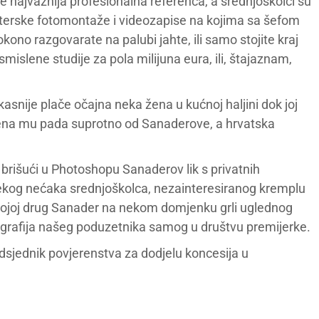
 najvažnija profesionalna referenca, a srednjoškolci su
uterske fotomontaže i videozapise na kojima sa šefom
dokono razgovarate na palubi jahte, ili samo stojite kraj
smislene studije za pola milijuna eura, ili, štajaznam,
asnije plače očajna neka žena u kućnoj haljini dok joj
ena mu pada suprotno od Sanaderove, a hrvatska
brišući u Photoshopu Sanaderov lik s privatnih
nekog nećaka srednjoškolca, nezainteresiranog kremplu
na kojoj drug Sanader na nekom domjenku grli uglednog
ografija našeg poduzetnika samog u društvu premijerke.
dsjednik povjerenstva za dodjelu koncesija u