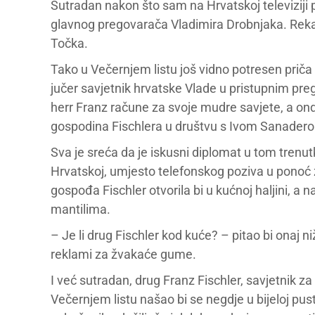
Sutradan nakon što sam na Hrvatskoj televiziji
glavnog pregovarača Vladimira Drobnjaka. Rekao
Točka.
Tako u Večernjem listu još vidno potresen priča b
jučer savjetnik hrvatske Vlade u pristupnim pr
herr Franz račune za svoje mudre savjete, a ond
gospodina Fischlera u društvu s Ivom Sanader
Sva je sreća da je iskusni diplomat u tom trenut
Hrvatskoj, umjesto telefonskog poziva u ponoć 
gospođa Fischler otvorila bi u kućnoj haljini, a 
mantilima.
– Je li drug Fischler kod kuće? – pitao bi onaj n
reklami za žvakaće gume.
I već sutradan, drug Franz Fischler, savjetnik z
Večernjem listu našao bi se negdje u bijeloj pust