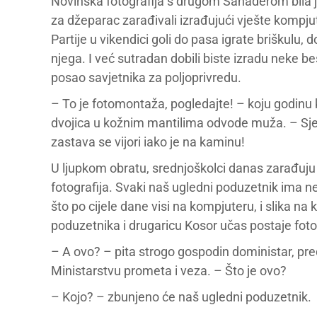
Novinska fotografija s drugom Sanaderom bila je
za džeparac zarađivali izrađujući vješte kompj
Partije u vikendici goli do pasa igrate briškulu, 
njega. I već sutradan dobili biste izradu neke be
posao savjetnika za poljoprivredu.
– To je fotomontaža, pogledajte! – koju godinu k
dvojica u kožnim mantilima odvode muža. – Sj
zastava se vijori iako je na kaminu!
U ljupkom obratu, srednjoškolci danas zarađuju 
fotografija. Svaki naš ugledni poduzetnik ima 
što po cijele dane visi na kompjuteru, i slika 
poduzetnika i drugaricu Kosor učas postaje fot
– A ovo? – pita strogo gospodin doministar, pre
Ministarstvu prometa i veza. – Što je ovo?
– Kojo? – zbunjeno će naš ugledni poduzetnik.