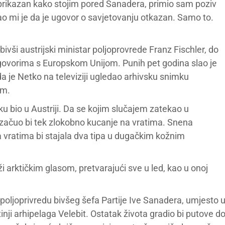
 prikazan kako stojim pored Sanadera, primio sam poziv
 mi je da je ugovor o savjetovanju otkazan. Samo to.
ivši austrijski ministar poljoprovrede Franz Fischler, do
egovorima s Europskom Unijom. Punih pet godina slao je
a je Netko na televiziji ugledao arhivsku snimku
om.
ku bio u Austriji. Da se kojim slučajem zatekao u
začuo bi tek zlokobno kucanje na vratima. Snena
na vratima bi stajala dva tipa u dugačkim kožnim
iži arktičkim glasom, pretvarajući sve u led, kao u onoj
a poljoprivredu bivšeg šefa Partije Ive Sanadera, umjesto 
inji arhipelaga Velebit. Ostatak života gradio bi putove d