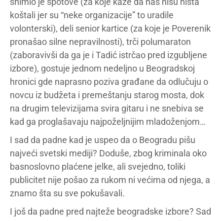
snimio je spotove (za koje kaže da nas nisu ništa
koštali jer su “neke organizacije” to uradile
volonterski), deli senior kartice (za koje je Poverenik
pronašao silne nepravilnosti), trči polumaraton
(zaboravivši da ga je i Tadić istrčao pred izgubljene
izbore), gostuje jednom nedeljno u Beogradskoj
hronici gde naprasno poziva građane da odlučuju o
novcu iz budžeta i premeštanju starog mosta, dok
na drugim televizijama svira gitaru i ne snebiva se
kad ga proglašavaju najpoželjnijim mladoženjom…
I sad da padne kad je uspeo da o Beogradu pišu
najveći svetski mediji? Doduše, zbog kriminala oko
basnoslovno plaćene jelke, ali svejedno, toliki
publicitet nije pošao za rukom ni većima od njega, a
znamo šta su sve pokušavali.
I još da padne pred najteže beogradske izbore? Sad