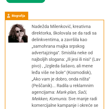
Biografija
Nadežda Milenković, kreativna
direktorka, školovala se da radi sa
delinkventima, a završila kao
„samohrana majka srpskog
advertajzinga“. Smislila neke od
najboljih slogana: „Ili jesi ili nisi“ (Lav
pivo) , „Izgleda šašavo, ali mene
leđa više ne bole“ (Kosmodisk),
„Ako vam je dobro, onda ništa“
(Peščanik)... Radila u reklamnim
agencijama:
Mark-plan, Sači,
Mekken, Komunis
. Sve manje radi
komercijalne kampanje i okreće se