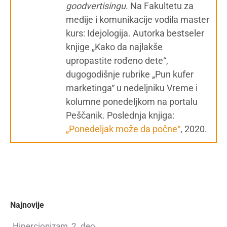
g
oodvertisingu
. Na Fakultetu za
medije i komunikacije vodila master
kurs: Idejologija. Autorka bestseler
knjige „Kako da najlakše
upropastite rođeno dete“,
dugogodišnje rubrike „Pun kufer
marketinga“ u nedeljniku Vreme i
kolumne ponedeljkom na portalu
Peščanik. Poslednja knjiga:
„Ponedeljak može da počne“
, 2020.
Najnovije
Hipercionizam, 2. deo