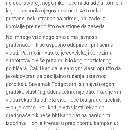
ne dobrotvore), nego niko neće ni da uđe u komisiju
koja bi osporila njegov doktorat. Ako neko i
pristane, neki stranac na primer, on izađe iz
komisije pre nego što ova stigne da zaseda.
No, mnogo više nego pritiscima javnosti –
gradonačelnik se uspešno odupirao i pritiscima
vlasti. Pa, molim vas, to je čovek koji se režimu
suprotstavio više puta od bilo kog opozicionog
političara. Čak i kad ga je sam vrh vlasti optužio da
je odgovoran za bestijalno rušenje ustavnog
poretka u Savamali (“odgovorni su najviši organi
gradske vlasti”) gradonačelnik nije pao. I kad je vrh
vlasti rekao da od leta više neće biti gradonačelnik
– on je ostao. Pa i kad je vrh vlasti rekao da
gradonačelnik neće biti kandidat na narednim
izborima – on je krenuo u predizbornu kampanju: