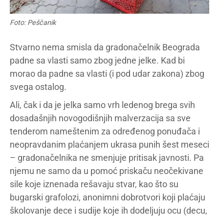
Foto: Peščanik
Stvarno nema smisla da gradonačelnik Beograda
padne sa vlasti samo zbog jedne jelke. Kad bi
morao da padne sa vlasti (i pod udar zakona) zbog
svega ostalog.
Ali, čak i da je jelka samo vrh ledenog brega svih
dosadašnjih novogodišnjih malverzacija sa sve
tenderom nameštenim za određenog ponuđača i
neopravdanim plaćanjem ukrasa punih šest meseci
– gradonačelnika ne smenjuje pritisak javnosti. Pa
njemu ne samo da u pomoć priskaču neočekivane
sile koje iznenada rešavaju stvar, kao što su
bugarski grafolozi, anonimni dobrotvori koji plaćaju
školovanje dece i sudije koje ih dodeljuju ocu (decu,