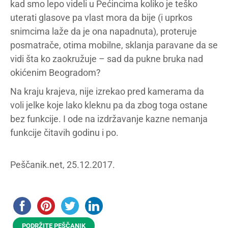
kad smo lepo videli u Pećincima koliko je teško
uterati glasove pa vlast mora da bije (i uprkos
snimcima laže da je ona napadnuta), proteruje
posmatrače, otima mobilne, sklanja paravane da se
vidi šta ko zaokružuje – sad da pukne bruka nad
okićenim Beogradom?
Na kraju krajeva, nije izrekao pred kamerama da
voli jelke koje lako kleknu pa da zbog toga ostane
bez funkcije. I ode na izdržavanje kazne nemanja
funkcije čitavih godinu i po.
Peščanik.net, 25.12.2017.
PODRŽITE PEŠČANIK