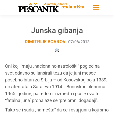
Junska gibanja
DIMITRIJE BOAROV
07/06/2013
Oni koji imaju „nacionalno-astrološki“ pogled na
svet odavno su lansirali tezu da je juni mesec
posebno bitan za Srbiju – od Kosovskog boja 1389,
do atentata u Sarajevu 1914. i Brionskog plenuma
1965. godine, pa redom, i između i posle ova tri
‘fatalna juna’ pronalaze se ‘prelomni događaji’.
Tako se i sada „namešta“ da će i ovaj juni u koji smo