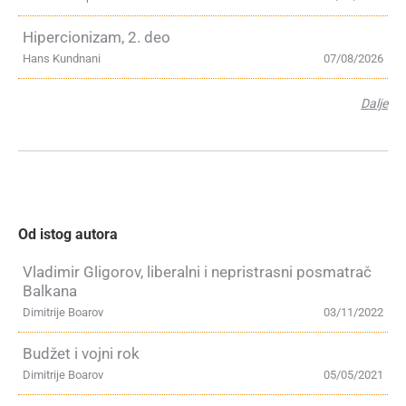
Hipercionizam, 2. deo
Hans Kundnani
07/08/2026
Dalje
Od istog autora
Vladimir Gligorov, liberalni i nepristrasni posmatrač
Balkana
Dimitrije Boarov
03/11/2022
Budžet i vojni rok
Dimitrije Boarov
05/05/2021