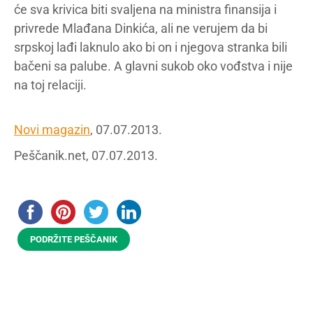
će sva krivica biti svaljena na ministra finansija i
privrede Mlađana Dinkića, ali ne verujem da bi
srpskoj lađi laknulo ako bi on i njegova stranka bili
bačeni sa palube. A glavni sukob oko vođstva i nije
na toj relaciji.
Novi magazin
, 07.07.2013.
Peščanik.net, 07.07.2013.
PODRŽITE PEŠČANIK