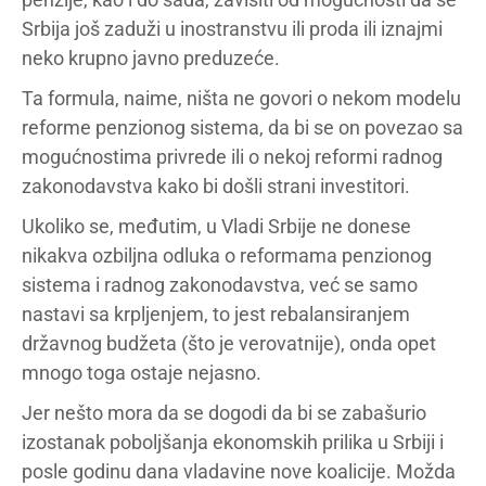
Srbija još zaduži u inostranstvu ili proda ili iznajmi
neko krupno javno preduzeće.
Ta formula, naime, ništa ne govori o nekom modelu
reforme penzionog sistema, da bi se on povezao sa
mogućnostima privrede ili o nekoj reformi radnog
zakonodavstva kako bi došli strani investitori.
Ukoliko se, međutim, u Vladi Srbije ne donese
nikakva ozbiljna odluka o reformama penzionog
sistema i radnog zakonodavstva, već se samo
nastavi sa krpljenjem, to jest rebalansiranjem
državnog budžeta (što je verovatnije), onda opet
mnogo toga ostaje nejasno.
Jer nešto mora da se dogodi da bi se zabašurio
izostanak poboljšanja ekonomskih prilika u Srbiji i
posle godinu dana vladavine nove koalicije. Možda