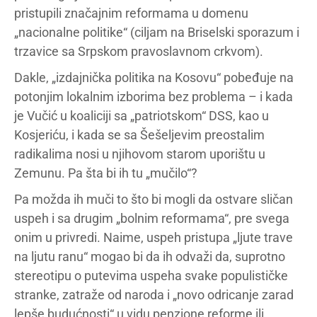
pristupili značajnim reformama u domenu
„nacionalne politike“ (ciljam na Briselski sporazum i
trzavice sa Srpskom pravoslavnom crkvom).
Dakle, „izdajnička politika na Kosovu“ pobeđuje na
potonjim lokalnim izborima bez problema – i kada
je Vučić u koaliciji sa „patriotskom“ DSS, kao u
Kosjeriću, i kada se sa Šešeljevim preostalim
radikalima nosi u njihovom starom uporištu u
Zemunu. Pa šta bi ih tu „mučilo“?
Pa možda ih muči to što bi mogli da ostvare sličan
uspeh i sa drugim „bolnim reformama“, pre svega
onim u privredi. Naime, uspeh pristupa „ljute trave
na ljutu ranu“ mogao bi da ih odvaži da, suprotno
stereotipu o putevima uspeha svake populističke
stranke, zatraže od naroda i „novo odricanje zarad
lepše budućnosti“ u vidu penzione reforme ili