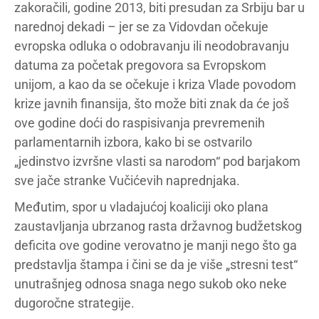
zakoračili, godine 2013, biti presudan za Srbiju bar u
narednoj dekadi – jer se za Vidovdan očekuje
evropska odluka o odobravanju ili neodobravanju
datuma za početak pregovora sa Evropskom
unijom, a kao da se očekuje i kriza Vlade povodom
krize javnih finansija, što može biti znak da će još
ove godine doći do raspisivanja prevremenih
parlamentarnih izbora, kako bi se ostvarilo
„jedinstvo izvršne vlasti sa narodom“ pod barjakom
sve jače stranke Vučićevih naprednjaka.
Međutim, spor u vladajućoj koaliciji oko plana
zaustavljanja ubrzanog rasta državnog budžetskog
deficita ove godine verovatno je manji nego što ga
predstavlja štampa i čini se da je više „stresni test“
unutrašnjeg odnosa snaga nego sukob oko neke
dugoročne strategije.