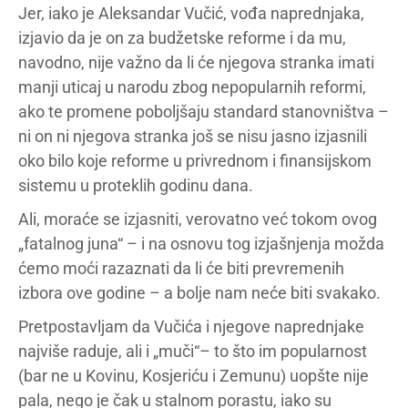
Jer, iako je Aleksandar Vučić, vođa naprednjaka,
izjavio da je on za budžetske reforme i da mu,
navodno, nije važno da li će njegova stranka imati
manji uticaj u narodu zbog nepopularnih reformi,
ako te promene poboljšaju standard stanovništva –
ni on ni njegova stranka još se nisu jasno izjasnili
oko bilo koje reforme u privrednom i finansijskom
sistemu u proteklih godinu dana.
Ali, moraće se izjasniti, verovatno već tokom ovog
„fatalnog juna“ – i na osnovu tog izjašnjenja možda
ćemo moći razaznati da li će biti prevremenih
izbora ove godine – a bolje nam neće biti svakako.
Pretpostavljam da Vučića i njegove naprednjake
najviše raduje, ali i „muči“– to što im popularnost
(bar ne u Kovinu, Kosjeriću i Zemunu) uopšte nije
pala, nego je čak u stalnom porastu, iako su