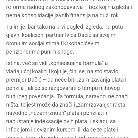
reforme radnog zakonodavstva – bez kojih izgleda i
nema konsolidacije javnih finansija na duži rok.
Tu im je, bar tako na prvi pogled izgleda, na putu
glavni koalicioni partner Ivica Dačić sa svojim
oronulim socijalistima i Krkobabićevim
penzionerima punim snage.
Istina, već se vidi „konsesualna formula“ u
vladajućoj koaliciji koju je, čini se, na sto stavio
premijer Dačić – da neće biti „zamrzavanja plata i
penzija“, ali će se razgovarati o tempu njihovog
budućeg povećanja. Ta formula, naravno, ne znači
ništa, to jest može da znači i „zamrzavanje“ rasta
navodno „nezamrznutih“ plata i penzija; ili
napuštanje indeksacije ovih plata u skladu sa
inflacijom i deviznim kursom; ili da će te plate i
penzije, kao i do sada, zavisiti od mogućnosti da se