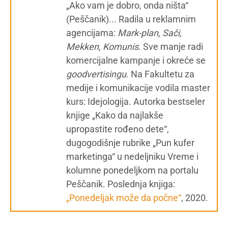
„Ako vam je dobro, onda ništa“
(Peščanik)... Radila u reklamnim
agencijama:
Mark-plan, Sači,
Mekken, Komunis
. Sve manje radi
komercijalne kampanje i okreće se
g
oodvertisingu
. Na Fakultetu za
medije i komunikacije vodila master
kurs: Idejologija. Autorka bestseler
knjige „Kako da najlakše
upropastite rođeno dete“,
dugogodišnje rubrike „Pun kufer
marketinga“ u nedeljniku Vreme i
kolumne ponedeljkom na portalu
Peščanik. Poslednja knjiga:
„Ponedeljak može da počne“
, 2020.