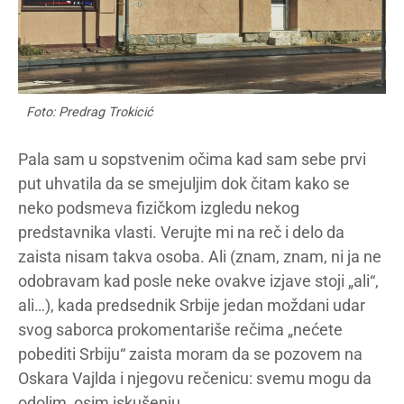
Foto: Predrag Trokicić
Pala sam u sopstvenim očima kad sam sebe prvi
put uhvatila da se smejuljim dok čitam kako se
neko podsmeva fizičkom izgledu nekog
predstavnika vlasti. Verujte mi na reč i delo da
zaista nisam takva osoba. Ali (znam, znam, ni ja ne
odobravam kad posle neke ovakve izjave stoji „ali“,
ali…), kada predsednik Srbije jedan moždani udar
svog saborca prokomentariše rečima „nećete
pobediti Srbiju“ zaista moram da se pozovem na
Oskara Vajlda i njegovu rečenicu: svemu mogu da
odolim, osim iskušenju.