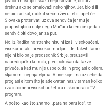
javnom nastupu iskažu nepoštovanje, oni prvi
dreknu ako se omalovaži neko njihov. Jer, bio ti ili
ne bio radikal, radikal srećno živi u tebi i opet će
Slovaka proterivati uz dva sendviča jer mu je
prapostojbina dalje nego Mađaru kojem će i jedan
sendvič biti dovoljan za put.
No, iz Radikalne stranke nisu ni izašli visokoučeni,
visokomoralni ni visokoumni ljudi. Jer takvih tamo
nije ni bilo pa je predsednik Srbije, preuzevši
naprednjačko kormilo, prvo pokušao da takve
privuče, a kad mu nije uspelo, da ih proglasi ološem,
šljamom i neprijateljima. A one koje ima uz sebe da
proglasi elitom što je adekvatan naziv taman koliko
i za istoimeni visokobudžetni a niskomoralni TV
program.
A pošto, kao što znamo, „para na paru ide“, to