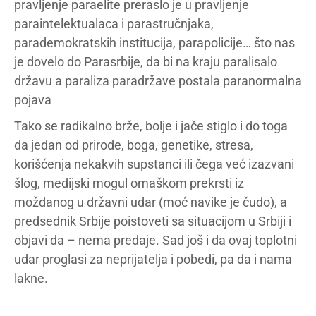
pravljenje paraelite preraslo je u pravljenje
paraintelektualaca i parastručnjaka,
parademokratskih institucija, parapolicije… što nas
je dovelo do Parasrbije, da bi na kraju paralisalo
državu a paraliza paradržave postala paranormalna
pojava
Tako se radikalno brže, bolje i jače stiglo i do toga
da jedan od prirode, boga, genetike, stresa,
korišćenja nekakvih supstanci ili čega već izazvani
šlog, medijski mogul omaškom prekrsti iz
moždanog u državni udar (moć navike je čudo), a
predsednik Srbije poistoveti sa situacijom u Srbiji i
objavi da – nema predaje. Sad još i da ovaj toplotni
udar proglasi za neprijatelja i pobedi, pa da i nama
lakne.