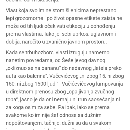
Vlast koja svojim neistomišljenicima neprestano
lepi grozomorne i po život opasne etikete zaista ne
može od tih ljudi očekivati etikeciju u ophođenju
prema vlastima. Iako je, sebi uprkos, uglavnom i
dobija, naročito u zvanično javnom prostoru.
Kada se trbuhozborci vlasti izruguju namerno
nanetim povredama, od Šešeljevog davnog
„okliznuo se na bananu“ do nedavnog „letela preko
auta kao balerina“, Vučevićevog „ni zbog 15, ni zbog
150, ni zbog 1500 ljudi“ i Vučićevićevog lumpovanja
u direktnom prenosu zbog „opaljivanja zvučnog
topa“, jasno je da oni nemaju ni trun saosećanja ni
za koga osim za sebe. Pa ipak, iako se prema
svakome ko im nije šef odnose sa dužnim
nepoštovanjem, tačnije: dužni su da u svakom