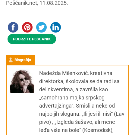
Peščanik.net, 11.08.2025.
PODRŽITE PEŠČANIK
Biografija
Nadežda Milenković, kreativna
direktorka, školovala se da radi sa
delinkventima, a završila kao
„samohrana majka srpskog
advertajzinga“. Smislila neke od
najboljih slogana: „Ili jesi ili nisi“ (Lav
pivo) , „Izgleda šašavo, ali mene
leđa više ne bole“ (Kosmodisk),