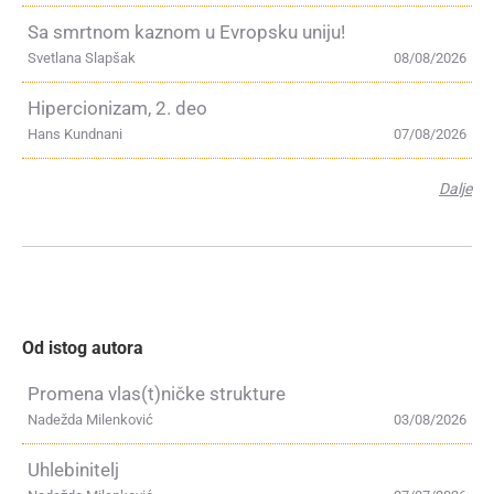
Sa smrtnom kaznom u Evropsku uniju!
Svetlana Slapšak
08/08/2026
Hipercionizam, 2. deo
Hans Kundnani
07/08/2026
Dalje
Od istog autora
Promena vlas(t)ničke strukture
Nadežda Milenković
03/08/2026
Uhlebinitelj