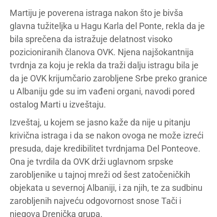
Martiju je poverena istraga nakon što je bivša
glavna tužiteljka u Hagu Karla del Ponte, rekla da je
bila sprečena da istražuje delatnost visoko
pozicioniranih članova OVK. Njena najšokantnija
tvrdnja za koju je rekla da traži dalju istragu bila je
da je OVK krijumčario zarobljene Srbe preko granice
u Albaniju gde su im vađeni organi, navodi pored
ostalog Marti u izveštaju.
Izveštaj, u kojem se jasno kaže da nije u pitanju
krivična istraga i da se nakon ovoga ne može izreći
presuda, daje kredibilitet tvrdnjama Del Ponteove.
Ona je tvrdila da OVK drži uglavnom srpske
zarobljenike u tajnoj mreži od šest zatočeničkih
objekata u severnoj Albaniji, i za njih, te za sudbinu
zarobljenih najveću odgovornost snose Tači i
njegova Drenička grupa.