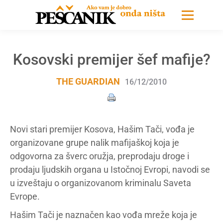
Kosovski premijer šef mafije?
THE GUARDIAN
16/12/2010
Novi stari premijer Kosova, Hašim Tači, vođa je
organizovane grupe nalik mafijaškoj koja je
odgovorna za šverc oružja, preprodaju droge i
prodaju ljudskih organa u Istočnoj Evropi, navodi se
u izveštaju o organizovanom kriminalu Saveta
Evrope.
Hašim Tači je naznačen kao vođa mreže koja je