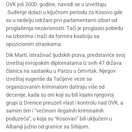
OVK još 2000. godine, navodi se u izveštaju
.Suđenje dolazi u ključnom periodu za Kosovo gde
su u nedelju održani prvi parlamentarni izbori od
proglašenja nezavisnosti. Tači je proglasio pobedu
na izborima i traži da formira koaliciju sa
opozicionim strankama.
Dik Marti, istraživač ljudskih prava, predstaviće svoj
izveštaj evropskim diplomatama iz svih 47 država
članica na sastanku u Parizu u četvrtak. Njegov
izveštaj sugeriše da Tačijeve veze sa
organizovanim kriminalom datiraju više od
decenije, kada su oni koji su bili lojalni njegovoj
grupi iz Drenice preuzeli vlast i kontrolu nad OVK, a
samim tim i “većinom ilegalnih kriminalnih
poduzeća”, u koja su “Kosovari” bili uključeni u
Albaniji južno od granice sa Srbijom.