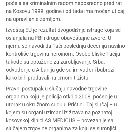
počela sa kriminalnim radom neposredno pred rat
na Kosovu 1999. godine i od tada ima moćan uticaj
na upravljanje zemljom.
Izveštaj EU je rezultat dvogodišnje istrage koja se
oslanjala na FBI i druge obaveštajne izvore. U
njemu se navodi da Tači poslednju deceniju nasilno
kontroliše trgovinu heroinom. Osobe bliske Tačiju
takođe su optužene za zarobljavanje Srba,
odvođenje u Albaniju gde su im vađeni bubrezi
kako bi h prodavali na crnom tržištu.
Pravni postupak u slučaju navodne trgovine
organima koju je policija otkrila 2008. počeo je u
utorak u okružnom sudu u Prištini. Taj slučaj – u
kojem su organi uzimani iz žrtava na poznatoj
kosovskoj klinici AS MEDICUS – povezan je sa
slučajem trgovine organima za koju se sumnjiči