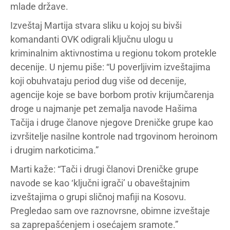
mlade države.
Izveštaj Martija stvara sliku u kojoj su bivši
komandanti OVK odigrali ključnu ulogu u
kriminalnim aktivnostima u regionu tokom protekle
decenije. U njemu piše: “U poverljivim izveštajima
koji obuhvataju period dug više od decenije,
agencije koje se bave borbom protiv krijumčarenja
droge u najmanje pet zemalja navode Hašima
Tačija i druge članove njegove Dreničke grupe kao
izvršitelje nasilne kontrole nad trgovinom heroinom
i drugim narkoticima.”
Marti kaže: “Tači i drugi članovi Dreničke grupe
navode se kao ‘ključni igrači’ u obaveštajnim
izveštajima o grupi sličnoj mafiji na Kosovu.
Pregledao sam ove raznovrsne, obimne izveštaje
sa zaprepašćenjem i osećajem sramote.”