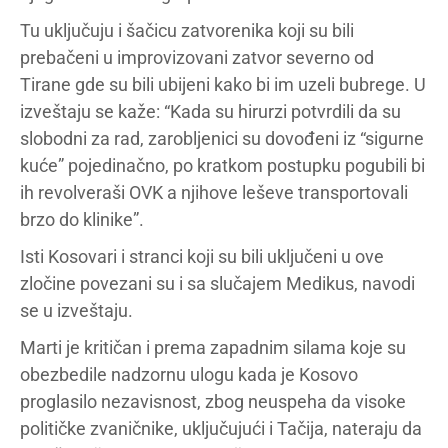
Tu uključuju i šačicu zatvorenika koji su bili
prebačeni u improvizovani zatvor severno od
Tirane gde su bili ubijeni kako bi im uzeli bubrege. U
izveštaju se kaže: “Kada su hirurzi potvrdili da su
slobodni za rad, zarobljenici su dovođeni iz “sigurne
kuće” pojedinačno, po kratkom postupku pogubili bi
ih revolveraši OVK a njihove leševe transportovali
brzo do klinike”.
Isti Kosovari i stranci koji su bili uključeni u ove
zločine povezani su i sa slučajem Medikus, navodi
se u izveštaju.
Marti je kritičan i prema zapadnim silama koje su
obezbedile nadzornu ulogu kada je Kosovo
proglasilo nezavisnost, zbog neuspeha da visoke
političke zvaničnike, uključujući i Tačija, nateraju da