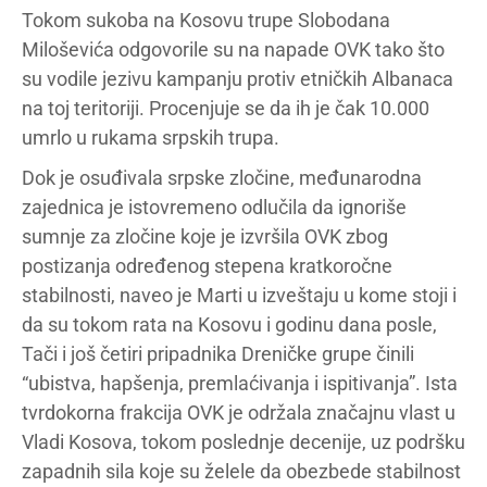
Tokom sukoba na Kosovu trupe Slobodana
Miloševića odgovorile su na napade OVK tako što
su vodile jezivu kampanju protiv etničkih Albanaca
na toj teritoriji. Procenjuje se da ih je čak 10.000
umrlo u rukama srpskih trupa.
Dok je osuđivala srpske zločine, međunarodna
zajednica je istovremeno odlučila da ignoriše
sumnje za zločine koje je izvršila OVK zbog
postizanja određenog stepena kratkoročne
stabilnosti, naveo je Marti u izveštaju u kome stoji i
da su tokom rata na Kosovu i godinu dana posle,
Tači i još četiri pripadnika Dreničke grupe činili
“ubistva, hapšenja, premlaćivanja i ispitivanja”. Ista
tvrdokorna frakcija OVK je održala značajnu vlast u
Vladi Kosova, tokom poslednje decenije, uz podršku
zapadnih sila koje su želele da obezbede stabilnost