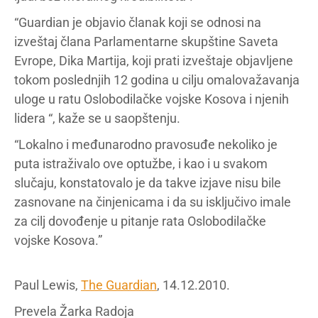
“Guardian je objavio članak koji se odnosi na
izveštaj člana Parlamentarne skupštine Saveta
Evrope, Dika Martija, koji prati izveštaje objavljene
tokom poslednjih 12 godina u cilju omalovažavanja
uloge u ratu Oslobodilačke vojske Kosova i njenih
lidera “, kaže se u saopštenju.
“Lokalno i međunarodno pravosuđe nekoliko je
puta istraživalo ove optužbe, i kao i u svakom
slučaju, konstatovalo je da takve izjave nisu bile
zasnovane na činjenicama i da su isključivo imale
za cilj dovođenje u pitanje rata Oslobodilačke
vojske Kosova.”
Paul Lewis,
The Guardian
, 14.12.2010.
Prevela Žarka Radoja