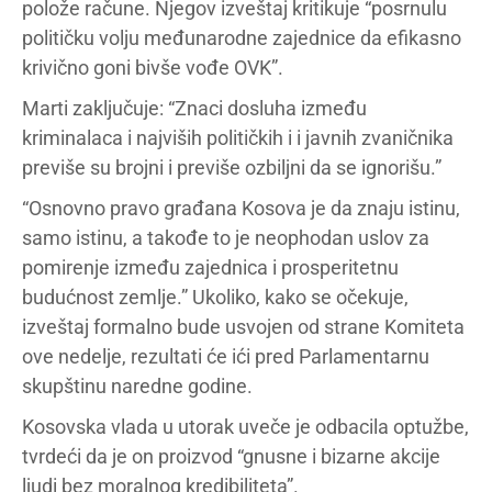
polože račune. Njegov izveštaj kritikuje “posrnulu
političku volju međunarodne zajednice da efikasno
krivično goni bivše vođe OVK”.
Marti zaključuje: “Znaci dosluha između
kriminalaca i najviših političkih i i javnih zvaničnika
previše su brojni i previše ozbiljni da se ignorišu.”
“Osnovno pravo građana Kosova je da znaju istinu,
samo istinu, a takođe to je neophodan uslov za
pomirenje između zajednica i prosperitetnu
budućnost zemlje.” Ukoliko, kako se očekuje,
izveštaj formalno bude usvojen od strane Komiteta
ove nedelje, rezultati će ići pred Parlamentarnu
skupštinu naredne godine.
Kosovska vlada u utorak uveče je odbacila optužbe,
tvrdeći da je on proizvod “gnusne i bizarne akcije
ljudi bez moralnog kredibiliteta”.