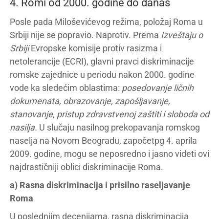
4. Romi od 2000. godine do danas
Posle pada Miloševićevog režima, položaj Roma u
Srbiji nije se popravio. Naprotiv. Prema
Izveštaju o
Srbiji
Evropske komisije protiv rasizma i
netolerancije (ECRI), glavni pravci diskriminacije
romske zajednice u periodu nakon 2000. godine
vode ka sledećim oblastima:
posedovanje ličnih
dokumenata, obrazovanje, zapošljavanje,
stanovanje, pristup zdravstvenoj zaštiti i sloboda od
nasilja.
U slučaju nasilnog prekopavanja romskog
naselja na Novom Beogradu, započetpg 4. aprila
2009. godine, mogu se neposredno i jasno videti ovi
najdrastičniji oblici diskriminacije Roma.
a) Rasna diskriminacija i prisilno raseljavanje
Roma
U poslednjim decenijama, rasna diskriminacija