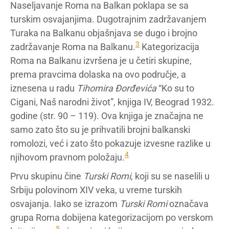
Naseljavanje Roma na Balkan poklapa se sa
turskim osvajanjima. Dugotrajnim zadržavanjem
Turaka na Balkanu objašnjava se dugo i brojno
3
zadržavanje Roma na Balkanu.
Kategorizacija
Roma na Balkanu izvršena je u četiri skupine,
prema pravcima dolaska na ovo područje, a
iznesena u radu
Tihomira Đorđevića
“Ko su to
Cigani, Naš narodni život”, knjiga IV, Beograd 1932.
godine (str. 90 – 119). Ova knjiga je značajna ne
samo zato što su je prihvatili brojni balkanski
romolozi, već i zato što pokazuje izvesne razlike u
4
njihovom pravnom položaju.
Prvu skupinu čine
Turski Romi
, koji su se naselili u
Srbiju polovinom XIV veka, u vreme turskih
osvajanja. Iako se izrazom
Turski Romi
označava
grupa Roma dobijena kategorizacijom po verskom
5