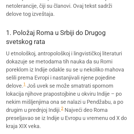
netolerancije, čiji su članovi. Ovaj tekst sadrži
delove tog izveštaja.
1. Položaj Roma u Srbiji do Drugog
svetskog rata
U etnološkoj, antropološkoj i lingvističkoj literaturi
dokazuje se metodama tih nauka da su Romi
poreklom iz Indije odakle su se u nekoliko mahova
selili prema Evropi i nastanjivali njene pojedine
1
delove.
Još uvek se može smatrati spornom
lokacija njihove prapostojbine u okviru Indije – po
nekim mišljenjima ona se nalazi u Pendžabu, a po
2
drugim u prednjoj Indiji.
Najveći deo Roma
preseljavao se iz Indije u Evropu u vremenu od X do
kraja XIX veka.