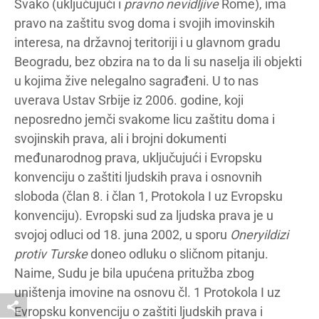
Svako (uključujući i
pravno nevidljive
Rome), ima
pravo na zaštitu svog doma i svojih imovinskih
interesa, na državnoj teritoriji i u glavnom gradu
Beogradu, bez obzira na to da li su naselja ili objekti
u kojima žive nelegalno sagrađeni. U to nas
uverava Ustav Srbije iz 2006. godine, koji
neposredno jemči svakome licu zaštitu doma i
svojinskih prava, ali i brojni dokumenti
međunarodnog prava, uključujući i Evropsku
konvenciju o zaštiti ljudskih prava i osnovnih
sloboda (član 8. i član 1, Protokola I uz Evropsku
konvenciju). Evropski sud za ljudska prava je u
svojoj odluci od 18. juna 2002, u sporu
Oneryildizi
protiv Turske
doneo odluku o sličnom pitanju.
Naime, Sudu je bila upućena pritužba zbog
uništenja imovine na osnovu čl. 1 Protokola I uz
Evropsku konvenciju o zaštiti ljudskih prava i