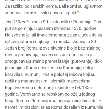
Za razliku od Turskih Roma, Beli Romi su uglavnom
6
zaboravili romski jezik i govore srpski.
Vlaški Romi
su se u Srbiju doselili iz Rumunije. Prvi
put se pominju u pisanim izvorima 1370. godine.
Neizvesno je, ali ima elemenata za zaključak da su
njihovi potomci najbrojnija romska skupina u Srbiji.
Jedan broj Roma iz ove skupine bio je bez stalnog
mesta prebivanja, baveći se zanimanjima koja
omogućavaju stalno premeštanje (putovanje), dok
je manjina Roma doseljenih iz Rumunije, dok je
boravila u Rumuniji imala položaj robova koji su
radili na manastirskim i plemićkim posedima.
Ropstvo Roma u Rumuniji ukinuto je tek 1856.
godine. Verovatno se ropskom položaju jednog
broja Roma u Rumuniji ima pripisati činjenica da je
najveći migracioni talas Roma doseljen iz Rumunije