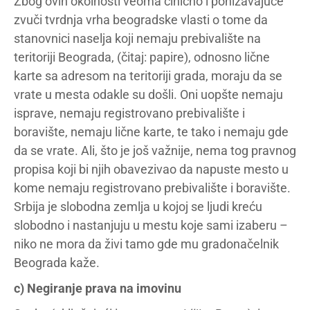
Zbog ovih okolnosti veoma cinično i ponižavajuće
zvuči tvrdnja vrha beogradske vlasti o tome da
stanovnici naselja koji nemaju prebivalište na
teritoriji Beograda, (čitaj: papire), odnosno lične
karte sa adresom na teritoriji grada, moraju da se
vrate u mesta odakle su došli. Oni uopšte nemaju
isprave, nemaju registrovano prebivalište i
boravište, nemaju lične karte, te tako i nemaju gde
da se vrate. Ali, što je još važnije, nema tog pravnog
propisa koji bi njih obavezivao da napuste mesto u
kome nemaju registrovano prebivalište i boravište.
Srbija je slobodna zemlja u kojoj se ljudi kreću
slobodno i nastanjuju u mestu koje sami izaberu –
niko ne mora da živi tamo gde mu gradonačelnik
Beograda kaže.
c) Negiranje prava na imovinu