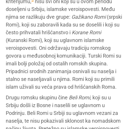
kriterijumu,
nisu svi oni koji su u ovom periodu
doseljeni u Srbiju, islamske veroispovesti. Među
njima se razlikuju dve grupe:
Gažikano Romi
(srpski
Romi), koji su zaboravili kada su se doselili i koji su
često prihvatali hrišćanstvo i
Korane Romi
(Kuranski Romi), koji su uglavnom islamske
veroispovesti. Oni održavaju tradiciju romskog
govora u međusobnoj komunikaciji. Turski Romi su
imali bolji položaj od ostalih romskih skupina.
Pripadnici srodnih zanimanja osnivali su naselja i
stalno se naseljavali u njima. Romi koji su primili
islam uživali su veća prava od hrišćanskih Roma.
Drugu romsku skupinu čine
Beli Romi
, koji su u
Srbiju došli iz Bosne i naselili se uglavnom u
Podrinju. Beli Romi u Srbiji su uglavnom vezani za
naselja, te nisu pokazivali sklonost ka nomadskom
načinu života. Pretežno su islamske veroispovesti.