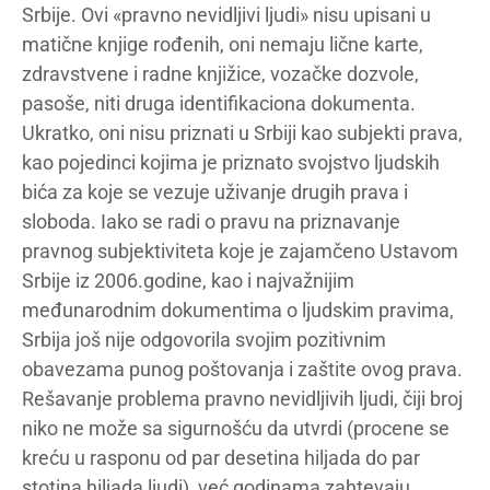
Srbije. Ovi «pravno nevidljivi ljudi» nisu upisani u
matične knjige rođenih, oni nemaju lične karte,
zdravstvene i radne knjižice, vozačke dozvole,
pasoše, niti druga identifikaciona dokumenta.
Ukratko, oni nisu priznati u Srbiji kao subjekti prava,
kao pojedinci kojima je priznato svojstvo ljudskih
bića za koje se vezuje uživanje drugih prava i
sloboda. Iako se radi o pravu na priznavanje
pravnog subjektiviteta koje je zajamčeno Ustavom
Srbije iz 2006.godine, kao i najvažnijim
međunarodnim dokumentima o ljudskim pravima,
Srbija još nije odgovorila svojim pozitivnim
obavezama punog poštovanja i zaštite ovog prava.
Rešavanje problema pravno nevidljivih ljudi, čiji broj
niko ne može sa sigurnošću da utvrdi (procene se
kreću u rasponu od par desetina hiljada do par
stotina hiljada ljudi), već godinama zahtevaju