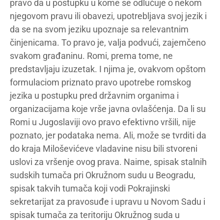
pravo da u postupku u kome se odlučuje o nekom
njegovom pravu ili obavezi, upotrebljava svoj jezik i
da se na svom jeziku upoznaje sa relevantnim
činjenicama. To pravo je, valja podvući, zajemčeno
svakom građaninu. Romi, prema tome, ne
predstavljaju izuzetak. I njima je, ovakvom opštom
formulaciom priznato pravo upotrebe romskog
jezika u postupku pred državnim organima i
organizacijama koje vrše javna ovlašćenja. Da li su
Romi u Jugoslaviji ovo pravo efektivno vršili, nije
poznato, jer podataka nema. Ali, može se tvrditi da
do kraja Miloševićeve vladavine nisu bili stvoreni
uslovi za vršenje ovog prava. Naime, spisak stalnih
sudskih tumača pri Okružnom sudu u Beogradu,
spisak takvih tumača koji vodi Pokrajinski
sekretarijat za pravosuđe i upravu u Novom Sadu i
spisak tumača za teritoriju Okružnog suda u