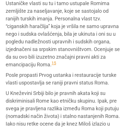
Ustaničke vlasti su tu i tamo ustupale Romima
zemljište za naseljavanje, koje se sastojalo od
ranijih turskih imanja. Personalna vlast tzv.
“ciganskih haračlija” koja je vršila ne samo upravna
nego i sudska ovlašćenja, bila je ukinuta i oni su u
pogledu nadležnosti upravnih i sudskih organa,
izjednačeni sa srpskim stanovništvom. Ocenjuje se
da su ovo bili izuzetno značajni pravni akti za
15
emancipaciju Roma.
Posle propasti Prvog ustanka i restauracije turske
vlasti uspostavlja se raniji pravni status Roma.
U Kneževini Srbiji bilo je pravnih akata koji su
diskriminisali Rome kao etničku skupinu. Ipak, pre
svega je pravljena razlika između Roma koji putuju
(nomadski način života) i stalno nastanjenih Roma.
Iako nisu retke ocene da je knez Miloš izlazio u