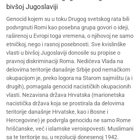
bivšoj Jugoslaviji
Genocid kojem su u toku Drugog svetskog rata bili
podvrgnuti Romi kao posebna grupa govori o ideji,
raširenoj u Evropi toga vremena, o njihovoj ne samo
etničkoj, nego i rasnoj posebnosti. Sve kvislinške
vlasti u bivšoj Jugoslaviji donosile su propise o
pravnoj diskriminaciji Roma. Nedićeva Vlada na
delovima teritorije današnje Srbije pod nemačkom
okupacijom je, preko logora na Starom sajmištu (a i
drugih), pomagala genocid nacističkih okupacionih
vlasti. Nezavisna država Hrvatska (marionetska
nacistička država koja se prostirala da delovima
teritorije današnje Hrvatske, kao i Bosne i
Hercegovine) je podvrgla genocidu ne samo Rome
hrišćanske, već i islamske veroispovesti. Muslimani
sa te teritorije su, u rezoluciji donesenoj 1942.