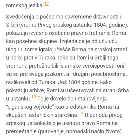
12
romskog jezika.
Svedočenja o počecima savremene državnosti u
Srbiji (vreme Prvog srpskog ustanka 1804. godine),
pokazuju izvesno osobeno pravno tretiranje Roma
kao posebne skupine. Izgleda da je odlučujuću
ulogu u tome igralo učešće Roma na srpskoj strani
u borbi protiv Turaka. Iako su Romi u Srbiji toga
vremena pretežno bili islamske veroispovesti, oni
su se pre svega jezikom, a i drugim posebnostima,
razlikovali od Turaka. Još 1804 godine, kako
pokazuju arhive, Romi su učestvovali na strani Srba
13
u ustanku.
To je dovelo do ustanovljenja
“ciganskog vojvode” kao predstavnika Roma na
14
skupštini ustaničkih starešina.
U periodu prvog
srpskog ustanka bilo je ukinuto pravo Roma na
premeštanje (putovanje, nomadski način života).