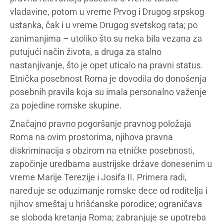
vladavine, potom u vreme Prvog i Drugog srpskog
ustanka, čak i u vreme Drugog svetskog rata; po
zanimanjima – utoliko što su neka bila vezana za
putujući način života, a druga za stalno
nastanjivanje, što je opet uticalo na pravni status.
Etnička posebnost Roma je dovodila do donošenja
posebnih pravila koja su imala personalno važenje
za pojedine romske skupine.
Značajno pravno pogoršanje pravnog položaja
Roma na ovim prostorima, njihova pravna
diskriminacija s obzirom na etničke posebnosti,
započinje uredbama austrijske države donesenim u
vreme Marije Terezije i Josifa II. Primera radi,
naređuje se oduzimanje romske dece od roditelja i
njihov smeštaj u hrišćanske porodice; ograničava
se sloboda kretanja Roma; zabranjuje se upotreba