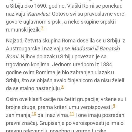
u Srbiju oko 1690. godine. Vlaški Romi se ponekad
nazivaju i
Karavlasi
. Gotovo svi su pravoslavne vere,
govore uglavnom srpski, a neke skupine srpski i
7
rumunski jezik.
Najzad, četvrta skupina Roma doselila se u Srbiju iz
Austrougarske i nazivaju se
Mađarski ili Banatski
Romi.
Njihov dolazak u Srbiju povezan je sa
trgovinom konjima. Jednom uredbom iz 1884.
godine ovim Romima je bio zabranjen ulazak u
Srbiju, što se objašnjavalo činjenicom da nisu želeli
8
da se stalno nastanjuju.
Osim ove klasifikacije na četiri grupacije, vršene su i
9
brojne druge, prema kriterijumu veroispovesti,
10
11
zanimanja,
pa i nazivima.
I one imaju posredan
pravni značaj. Grupisanje po veroispovesti je imalo
pravnu relevanciju posebno u vreme turske