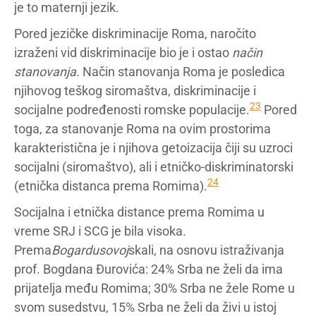
je to maternji jezik.
Pored jezičke diskriminacije Roma, naročito
izraženi vid diskriminacije bio je i ostao
način
stanovanja.
Način stanovanja Roma je posledica
njihovog teškog siromaštva, diskriminacije i
23
socijalne podređenosti romske populacije.
Pored
toga, za stanovanje Roma na ovim prostorima
karakteristična je i njihova getoizacija čiji su uzroci
socijalni (siromaštvo), ali i etničko-diskriminatorski
24
(etnička distanca prema Romima).
Socijalna i etnička distance prema Romima u
vreme SRJ i SCG je bila visoka.
Prema
Bogardusovoj
skali, na osnovu istraživanja
prof. Bogdana Đurovića: 24% Srba ne želi da ima
prijatelja među Romima; 30% Srba ne žele Rome u
svom susedstvu, 15% Srba ne želi da živi u istoj