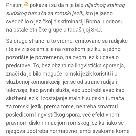
22
Prištini,
pokazali su da nije bilo
nijednog stalnog
sudskog tumača za romski jezik
, što je jasno
svedočilo o jezičkoj diskriminaciji Roma u odnosu
na ostale etničke grupe u tadašnjoj SRJ.
Sa druge strane, u to vreme, emitovane su radijske
i televizijske emisije na romskom jeziku, a jedno
pozorište je povremeno, na ovom jeziku davalo
predstave. To, bez obzira na lingvistička sporenja,
znači da je bilo moguće romski jezik koristiti i u
službenoj komunikaciji, jer se od strane radija i
televizije, kao javnih službi, već upotrebljavao kao
službeni jezik. Izostajanje stalnih sudskih tumača
za romski jezik, prema tome, ne treba smatrati
posledicom lingvističkog spora, već efektivnom
pravnom diskriminacijom romskog jezika, iako se
njegova upotreba normativno jemči svakome kome