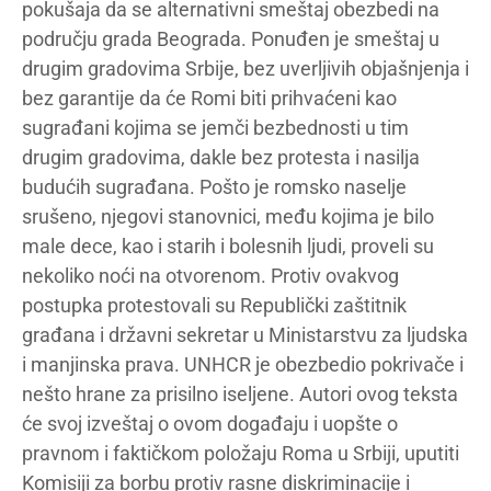
pokušaja da se alternativni smeštaj obezbedi na
području grada Beograda. Ponuđen je smeštaj u
drugim gradovima Srbije, bez uverljivih objašnjenja i
bez garantije da će Romi biti prihvaćeni kao
sugrađani kojima se jemči bezbednosti u tim
drugim gradovima, dakle bez protesta i nasilja
budućih sugrađana. Pošto je romsko naselje
srušeno, njegovi stanovnici, među kojima je bilo
male dece, kao i starih i bolesnih ljudi, proveli su
nekoliko noći na otvorenom. Protiv ovakvog
postupka protestovali su Republički zaštitnik
građana i državni sekretar u Ministarstvu za ljudska
i manjinska prava. UNHCR je obezbedio pokrivače i
nešto hrane za prisilno iseljene. Autori ovog teksta
će svoj izveštaj o ovom događaju i uopšte o
pravnom i faktičkom položaju Roma u Srbiji, uputiti
Komisiji za borbu protiv rasne diskriminacije i