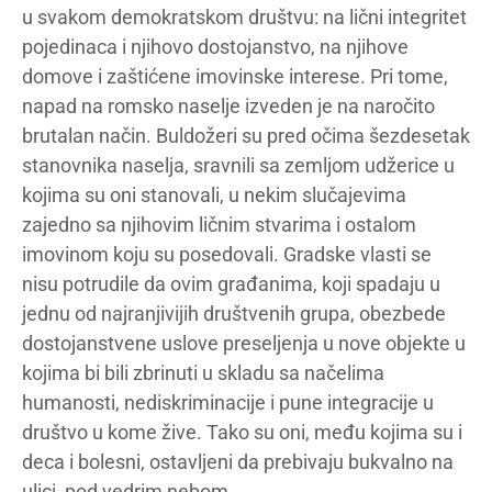
u svakom demokratskom društvu: na lični integritet
pojedinaca i njihovo dostojanstvo, na njihove
domove i zaštićene imovinske interese. Pri tome,
napad na romsko naselje izveden je na naročito
brutalan način. Buldožeri su pred očima šezdesetak
stanovnika naselja, sravnili sa zemljom udžerice u
kojima su oni stanovali, u nekim slučajevima
zajedno sa njihovim ličnim stvarima i ostalom
imovinom koju su posedovali. Gradske vlasti se
nisu potrudile da ovim građanima, koji spadaju u
jednu od najranjivijih društvenih grupa, obezbede
dostojanstvene uslove preseljenja u nove objekte u
kojima bi bili zbrinuti u skladu sa načelima
humanosti, nediskriminacije i pune integracije u
društvo u kome žive. Tako su oni, među kojima su i
deca i bolesni, ostavljeni da prebivaju bukvalno na
ulici, pod vedrim nebom.