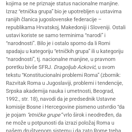
kojima se ne priznaje status nacionalne manjine.
Izraz “etnička grupa” bio je upotrebljen u ustavima
ranijih članica jugoslovenske federacije –
republikama Hrvatskoj, Makedoniji i Sloveniji. Ostali
ustavi koriste se samo terminima “narodi” i
“narodnosti”. Bilo je i ostalo sporno da li Romi
spadaju u kategoriju “etničkih grupa” ili u kategoriju
“narodnosti”, tj. nacionalne manjine, u pravnom
poretku bivše SFRJ.
Dragoljub Acković
, u svom
tekstu “Konstitucionalni problemi Roma” (zbornik:
Razvitak Roma u Jugoslaviji, problemi i tendencije,
Srpska akademija nauka i umetnosti, Beograd,
1992., str. 18), navodi da je predsednik Ustavne
komisije Bosne i Hercegovine pismeno ustvrdio “da
je pojam
“etničke grupe”
vrlo širok i neodređen, da
ne može u potpunosti da izrazi položaj Roma u
našem društvenom sistemu i da zato Rome treba