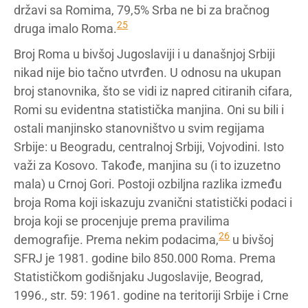
državi sa Romima, 79,5% Srba ne bi za bračnog
25
druga imalo Roma.
Broj Roma u bivšoj Jugoslaviji i u današnjoj Srbiji
nikad nije bio tačno utvrđen. U odnosu na ukupan
broj stanovnika, što se vidi iz napred citiranih cifara,
Romi su evidentna statistička manjina. Oni su bili i
ostali manjinsko stanovništvo u svim regijama
Srbije: u Beogradu, centralnoj Srbiji, Vojvodini. Isto
važi za Kosovo. Takođe, manjina su (i to izuzetno
mala) u Crnoj Gori. Postoji ozbiljna razlika između
broja Roma koji iskazuju zvanični statistički podaci i
broja koji se procenjuje prema pravilima
26
demografije. Prema nekim podacima
,
u bivšoj
SFRJ je 1981. godine bilo 850.000 Roma. Prema
Statističkom godišnjaku Jugoslavije, Beograd,
1996., str. 59: 1961. godine na teritoriji Srbije i Crne