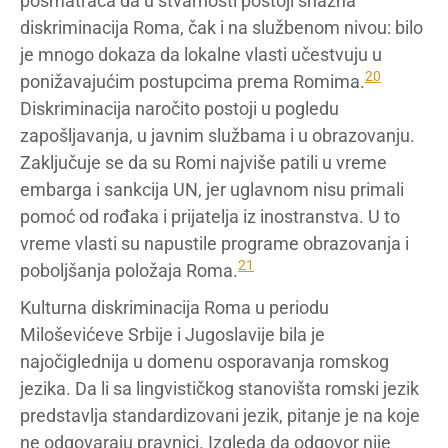
posmatrača da u stvarnosti postoji snažna
diskriminacija Roma, čak i na službenom nivou: bilo
je mnogo dokaza da lokalne vlasti učestvuju u
20
ponižavajućim postupcima prema Romima.
Diskriminacija naročito postoji u pogledu
zapošljavanja, u javnim službama i u obrazovanju.
Zaključuje se da su Romi najviše patili u vreme
embarga i sankcija UN, jer uglavnom nisu primali
pomoć od rođaka i prijatelja iz inostranstva. U to
vreme vlasti su napustile programe obrazovanja i
21
poboljšanja položaja Roma.
Kulturna diskriminacija Roma u periodu
Miloševićeve Srbije i Jugoslavije bila je
najočiglednija u domenu osporavanja romskog
jezika. Da li sa lingvističkog stanovišta romski jezik
predstavlja standardizovani jezik, pitanje je na koje
ne odgovaraju pravnici. Izgleda da odgovor nije