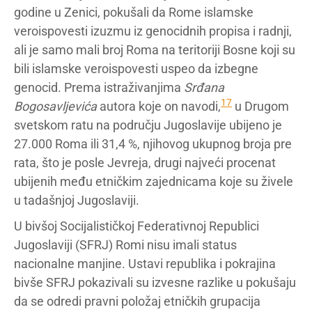
godine u Zenici, pokušali da Rome islamske
veroispovesti izuzmu iz genocidnih propisa i radnji,
ali je samo mali broj Roma na teritoriji Bosne koji su
bili islamske veroispovesti uspeo da izbegne
genocid. Prema istraživanjima
Srđana
17
Bogosavljevića
autora koje on navodi,
u Drugom
svetskom ratu na području Jugoslavije ubijeno je
27.000 Roma ili 31,4 %, njihovog ukupnog broja pre
rata, što je posle Jevreja, drugi najveći procenat
ubijenih među etničkim zajednicama koje su živele
u tadašnjoj Jugoslaviji.
U bivšoj Socijalističkoj Federativnoj Republici
Jugoslaviji (SFRJ) Romi nisu imali status
nacionalne manjine. Ustavi republika i pokrajina
bivše SFRJ pokazivali su izvesne razlike u pokušaju
da se odredi pravni položaj etničkih grupacija