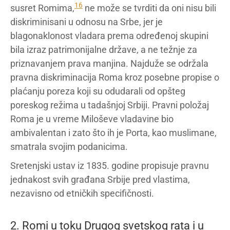
16
susret Romima
,
ne može se tvrditi da oni nisu bili
diskriminisani u odnosu na Srbe, jer je
blagonaklonost vladara prema određenoj skupini
bila izraz patrimonijalne države, a ne težnje za
priznavanjem prava manjina. Najduže se održala
pravna diskriminacija Roma kroz posebne propise o
plaćanju poreza koji su odudarali od opšteg
poreskog režima u tadašnjoj Srbiji. Pravni položaj
Roma je u vreme Miloševe vladavine bio
ambivalentan i zato što ih je Porta, kao muslimane,
smatrala svojim podanicima.
Sretenjski ustav iz 1835. godine propisuje pravnu
jednakost svih građana Srbije pred vlastima,
nezavisno od etničkih specifičnosti.
2. Romi u toku Drugog svetskog rata i u