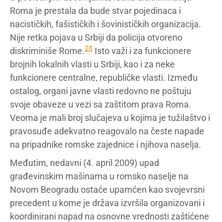
Roma je prestala da bude stvar pojedinaca i
nacističkih, fašističkih i šovinističkih organizacija.
Nije retka pojava u Srbiji da policija otvoreno
28
diskriminiše Rome.
Isto važi i za funkcionere
brojnih lokalnih vlasti u Srbiji, kao i za neke
funkcionere centralne, republičke vlasti. Između
ostalog, organi javne vlasti redovno ne poštuju
svoje obaveze u vezi sa zaštitom prava Roma.
Veoma je mali broj slučajeva u kojima je tužilaštvo i
pravosuđe adekvatno reagovalo na česte napade
na pripadnike romske zajednice i njihova naselja.
Međutim, nedavni (4. april 2009) upad
građevinskim mašinama u romsko naselje na
Novom Beogradu ostaće upamćen kao svojevrsni
precedent u kome je država izvršila organizovani i
koordinirani napad na osnovne vrednosti zaštićene