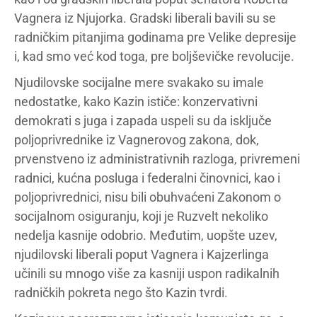
Vagnera iz Njujorka. Gradski liberali bavili su se
radničkim pitanjima godinama pre Velike depresije
i, kad smo već kod toga, pre boljševičke revolucije.
Njudilovske socijalne mere svakako su imale
nedostatke, kako Kazin ističe: konzervativni
demokrati s juga i zapada uspeli su da isključe
poljoprivrednike iz Vagnerovog zakona, dok,
prvenstveno iz administrativnih razloga, privremeni
radnici, kućna posluga i federalni činovnici, kao i
poljoprivrednici, nisu bili obuhvaćeni Zakonom o
socijalnom osiguranju, koji je Ruzvelt nekoliko
nedelja kasnije odobrio. Međutim, uopšte uzev,
njudilovski liberali poput Vagnera i Kajzerlinga
učinili su mnogo više za kasniji uspon radikalnih
radničkih pokreta nego što Kazin tvrdi.