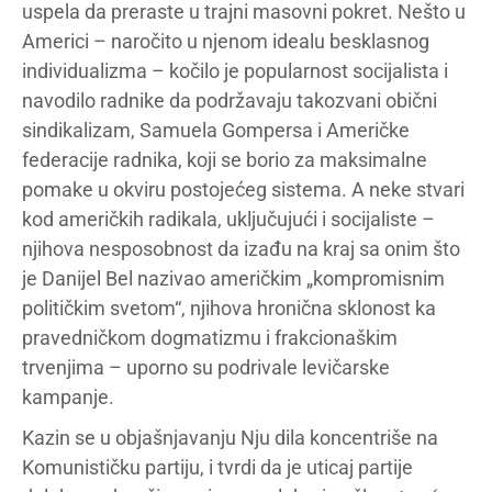
uspela da preraste u trajni masovni pokret. Nešto u
Americi – naročito u njenom idealu besklasnog
individualizma – kočilo je popularnost socijalista i
navodilo radnike da podržavaju takozvani obični
sindikalizam, Samuela Gompersa i Američke
federacije radnika, koji se borio za maksimalne
pomake u okviru postojećeg sistema. A neke stvari
kod američkih radikala, uključujući i socijaliste –
njihova nesposobnost da izađu na kraj sa onim što
je Danijel Bel nazivao američkim „kompromisnim
političkim svetom“, njihova hronična sklonost ka
pravedničkom dogmatizmu i frakcionaškim
trvenjima – uporno su podrivale levičarske
kampanje.
Kazin se u objašnjavanju Nju dila koncentriše na
Komunističku partiju, i tvrdi da je uticaj partije