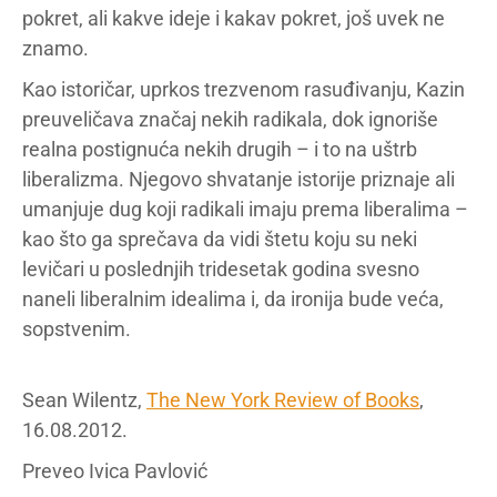
pokret, ali kakve ideje i kakav pokret, još uvek ne
znamo.
Kao istoričar, uprkos trezvenom rasuđivanju, Kazin
preuveličava značaj nekih radikala, dok ignoriše
realna postignuća nekih drugih – i to na uštrb
liberalizma. Njegovo shvatanje istorije priznaje ali
umanjuje dug koji radikali imaju prema liberalima –
kao što ga sprečava da vidi štetu koju su neki
levičari u poslednjih tridesetak godina svesno
naneli liberalnim idealima i, da ironija bude veća,
sopstvenim.
Sean Wilentz,
The New York Review of Books
,
16.08.2012.
Preveo Ivica Pavlović