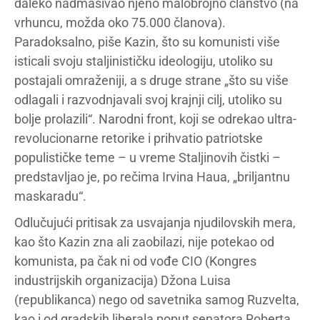
daleko nadmašivao njeno malobrojno članstvo (na
vrhuncu, možda oko 75.000 članova).
Paradoksalno, piše Kazin, što su komunisti više
isticali svoju staljinističku ideologiju, utoliko su
postajali omraženiji, a s druge strane „što su više
odlagali i razvodnjavali svoj krajnji cilj, utoliko su
bolje prolazili“. Narodni front, koji se odrekao ultra-
revolucionarne retorike i prihvatio patriotske
populističke teme – u vreme Staljinovih čistki –
predstavljao je, po rečima Irvina Haua, „briljantnu
maskaradu“.
Odlučujući pritisak za usvajanja njudilovskih mera,
kao što Kazin zna ali zaobilazi, nije potekao od
komunista, pa čak ni od vođe CIO (Kongres
industrijskih organizacija) Džona Luisa
(republikanca) nego od savetnika samog Ruzvelta,
kao i od gradskih liberala poput senatora Roberta