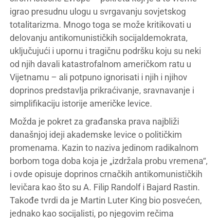
igrao presudnu ulogu u svrgavanju sovjetskog
totalitarizma. Mnogo toga se može kritikovati u
delovanju antikomunističkih socijaldemokrata,
uključujući i upornu i tragičnu podršku koju su neki
od njih davali katastrofalnom američkom ratu u
Vijetnamu – ali potpuno ignorisati i njih i njihov
doprinos predstavlja prikraćivanje, sravnavanje i
simplifikaciju istorije američke levice.
Možda je pokret za građanska prava najbliži
današnjoj ideji akademske levice o političkim
promenama. Kazin to naziva jedinom radikalnom
borbom toga doba koja je „izdržala probu vremena“,
i ovde opisuje doprinos crnačkih antikomunističkih
levičara kao što su A. Filip Randolf i Bajard Rastin.
Takođe tvrdi da je Martin Luter King bio posvećen,
jednako kao socijalisti, po njegovim rečima