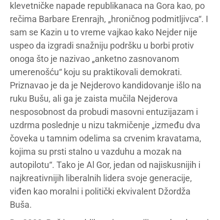
klevetničke napade republikanaca na Gora kao, po
rečima Barbare Erenrajh, „hroničnog podmitljivca“. I
sam se Kazin u to vreme vajkao kako Nejder nije
uspeo da izgradi snažniju podršku u borbi protiv
onoga što je nazivao „anketno zasnovanom
umerenošću“ koju su praktikovali demokrati.
Priznavao je da je Nejderovo kandidovanje išlo na
ruku Bušu, ali ga je zaista mučila Nejderova
nesposobnost da probudi masovni entuzijazam i
uzdrma poslednje u nizu takmičenje „između dva
čoveka u tamnim odelima sa crvenim kravatama,
kojima su prsti stalno u vazduhu a mozak na
autopilotu“. Tako je Al Gor, jedan od najiskusnijih i
najkreativnijih liberalnih lidera svoje generacije,
viđen kao moralni i politički ekvivalent Džordža
Buša.