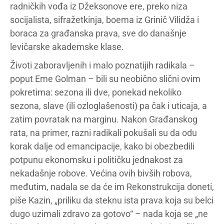
radničkih vođa iz Džeksonove ere, preko niza
socijalista, sifražetkinja, boema iz Grinič Vilidža i
boraca za građanska prava, sve do današnje
levičarske akademske klase.
Životi zaboravljenih i malo poznatijih radikala –
poput Eme Golman – bili su neobično slični ovim
pokretima: sezona ili dve, ponekad nekoliko
sezona, slave (ili ozloglašenosti) pa čak i uticaja, a
zatim povratak na marginu. Nakon Građanskog
rata, na primer, razni radikali pokušali su da odu
korak dalje od emancipacije, kako bi obezbedili
potpunu ekonomsku i političku jednakost za
nekadašnje robove. Većina ovih bivših robova,
međutim, nadala se da će im Rekonstrukcija doneti,
piše Kazin, „priliku da steknu ista prava koja su belci
dugo uzimali zdravo za gotovo“ – nada koja se „ne