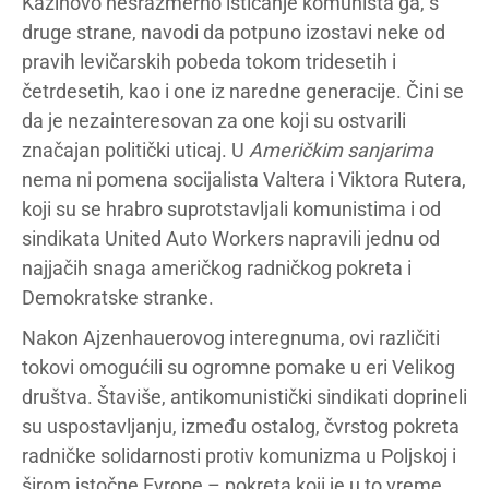
Kazinovo nesrazmerno isticanje komunista ga, s
druge strane, navodi da potpuno izostavi neke od
pravih levičarskih pobeda tokom tridesetih i
četrdesetih, kao i one iz naredne generacije. Čini se
da je nezainteresovan za one koji su ostvarili
značajan politički uticaj. U
Američkim sanjarima
nema ni pomena socijalista Valtera i Viktora Rutera,
koji su se hrabro suprotstavljali komunistima i od
sindikata United Auto Workers napravili jednu od
najjačih snaga američkog radničkog pokreta i
Demokratske stranke.
Nakon Ajzenhauerovog interegnuma, ovi različiti
tokovi omogućili su ogromne pomake u eri Velikog
društva. Štaviše, antikomunistički sindikati doprineli
su uspostavljanju, između ostalog, čvrstog pokreta
radničke solidarnosti protiv komunizma u Poljskoj i
širom istočne Evrope – pokreta koji je u to vreme