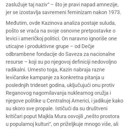
zaslužuje taj naziv“ – što je pravi napad amnezije,
jer se izostavlja savremeni feminizam nakon 1973.
Međutim, ovde Kazinova analiza postaje suluda,
pošto se vraća na svoje osnovne pretpostavke o
levici i američkoj politici. On naravno ignoriše one
uticajne i produktivne grupe – od Dečje
odbrambene fondacije do Saveza za nacionalne
resurse – koji su po njegovoj definiciji nedovoljno
radikalni. Umesto toga, Kazin nabraja razne
levičarske kampanje za konkretna pitanja u
poslednjih trideset godina, uključujući onu protiv
Reganovog nagomilavanja nuklearnog oružja i
njegove politike u Centralnoj Americi, i jadikuje kako
su skoro sve propale. Ističući da su društveni
kritičari poput Majkla Mura osvojili „nešto prostora
u popularnoj kulturi“, on priželjkuje mnogo više, ali