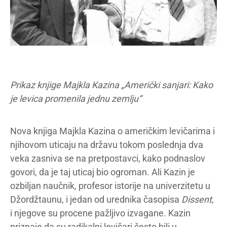
Prikaz knjige Majkla Kazina „Američki sanjari: Kako
je levica promenila jednu zemlju“
Nova knjiga Majkla Kazina o američkim levičarima i
njihovom uticaju na državu tokom poslednja dva
veka zasniva se na pretpostavci, kako podnaslov
govori, da je taj uticaj bio ogroman. Ali Kazin je
ozbiljan naučnik, profesor istorije na univerzitetu u
Džordžtaunu, i jedan od urednika časopisa
Dissent
,
i njegove su procene pažljivo izvagane. Kazin
priznaje da su radikalni levičari često bili u