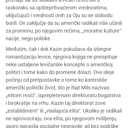
raskoraku sa opšteprihvaćenim vrednostima,
uključujući i vrednosti onih za čiju su se slobodu
borili. On zaključje da su američki radikali više učinili
za promenu, po njegovim rečima, „moralne kulture“
nacije, nego politike.
Međutim, čak i dok Kazin pokušava da izbegne
romantizaciju levice, njegova knjiga ne preispituje
neke ustaljene levičarske koncepte o američkoj
politici i tome kako do promene dolazi. Ove ideje
počinju od pretpostavke o tome ko kontroliše
američki politički život, što je Rajt Mils nazivao
„elitom moći“, isprepletenom direktoratu bogatstva
i birokratije na vrhu. Kazin taj direktorat zove
„establišment“ ili „vladajuća elita“. Ukoliko je radikali
ne isprovociraju, ova elita, po njegovom mišljenju,
sporo ispravlja socijalne nepravde; ali bez podrške