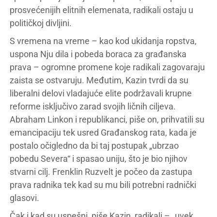
prosvećenijih elitnih elemenata, radikali ostaju u
političkoj divljini.
S vremena na vreme – kao kod ukidanja ropstva,
uspona Nju dila i pobeda boraca za građanska
prava – ogromne promene koje radikali zagovaraju
zaista se ostvaruju. Međutim, Kazin tvrdi da su
liberalni delovi vladajuće elite podržavali krupne
reforme isključivo zarad svojih ličnih ciljeva.
Abraham Linkon i republikanci, piše on, prihvatili su
emancipaciju tek usred Građanskog rata, kada je
postalo očigledno da bi taj postupak „ubrzao
pobedu Severa“ i spasao uniju, što je bio njihov
stvarni cilj. Frenklin Ruzvelt je počeo da zastupa
prava radnika tek kad su mu bili potrebni radnički
glasovi.
Čak i kad su uspešni, piše Kazin, radikali – „uvek