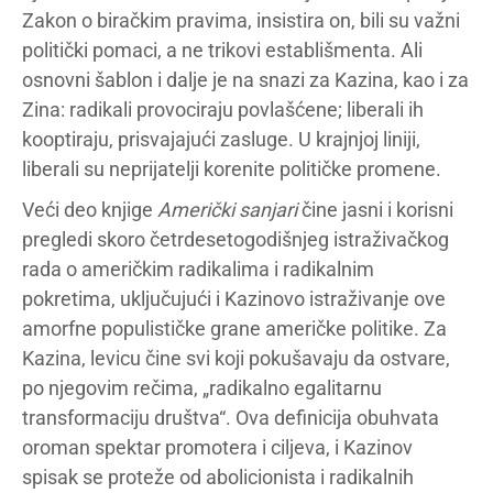
Zakon o biračkim pravima, insistira on, bili su važni
politički pomaci, a ne trikovi establišmenta. Ali
osnovni šablon i dalje je na snazi za Kazina, kao i za
Zina: radikali provociraju povlašćene; liberali ih
kooptiraju, prisvajajući zasluge. U krajnjoj liniji,
liberali su neprijatelji korenite političke promene.
Veći deo knjige
Američki sanjari
čine jasni i korisni
pregledi skoro četrdesetogodišnjeg istraživačkog
rada o američkim radikalima i radikalnim
pokretima, uključujući i Kazinovo istraživanje ove
amorfne populističke grane američke politike. Za
Kazina, levicu čine svi koji pokušavaju da ostvare,
po njegovim rečima, „radikalno egalitarnu
transformaciju društva“. Ova definicija obuhvata
oroman spektar promotera i ciljeva, i Kazinov
spisak se proteže od abolicionista i radikalnih