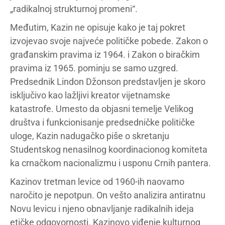
„radikalnoj strukturnoj promeni“.
Međutim, Kazin ne opisuje kako je taj pokret
izvojevao svoje najveće političke pobede. Zakon o
građanskim pravima iz 1964. i Zakon o biračkim
pravima iz 1965. pominju se samo uzgred.
Predsednik Lindon Džonson predstavljen je skoro
isključivo kao lažljivi kreator vijetnamske
katastrofe. Umesto da objasni temelje Velikog
društva i funkcionisanje predsedničke političke
uloge, Kazin nadugačko piše o skretanju
Studentskog nenasilnog koordinacionog komiteta
ka crnačkom nacionalizmu i usponu Crnih pantera.
Kazinov tretman levice od 1960-ih naovamo
naročito je nepotpun. On vešto analizira antiratnu
Novu levicu i njeno obnavljanje radikalnih ideja
etičke odgovornosti. Kazinovo viđenje kulturnog