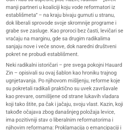
manji partneri u koaliciji koju vode reformatori iz
establišmeta“ – na kraju bivaju gurnuti u stranu,
dok liberali sprovode svoje skromnije programe i
grabe sve zasluge. Kao proroci bez časti, levičari se
vraćaju na marginu, gde sa drugim radikalima
sanjaju nove i veće snove, dok naredni društveni
pokret ne probudi establišment.
Neki radikalni istoričari – pre svega pokojni Hauard
Zin – opisivali su ovaj šablon kao hroniku trajnog
ugnjetavanja. Po njihovom mišljenju, reforme koje
su pokretali radikali praktično su uvek završavale
kao prevare, osmišljene od strane lukavih vladara
koji tako štite, pa čak i jačaju, svoju vlast. Kazin, koji
takođe očajava zbog današnjeg položaja levice,
ima pozitivniji stav o liberalnim reformatorima i
njihovim reformama: Proklamacija o emancipaciji i