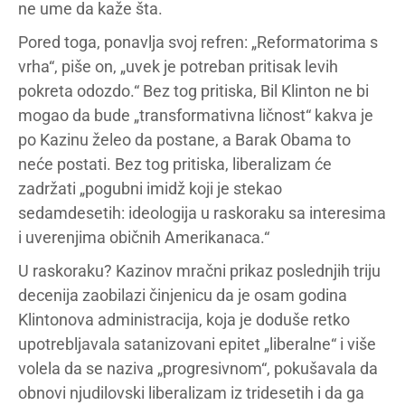
ne ume da kaže šta.
Pored toga, ponavlja svoj refren: „Reformatorima s
vrha“, piše on, „uvek je potreban pritisak levih
pokreta odozdo.“ Bez tog pritiska, Bil Klinton ne bi
mogao da bude „transformativna ličnost“ kakva je
po Kazinu želeo da postane, a Barak Obama to
neće postati. Bez tog pritiska, liberalizam će
zadržati „pogubni imidž koji je stekao
sedamdesetih: ideologija u raskoraku sa interesima
i uverenjima običnih Amerikanaca.“
U raskoraku? Kazinov mračni prikaz poslednjih triju
decenija zaobilazi činjenicu da je osam godina
Klintonova administracija, koja je doduše retko
upotrebljavala satanizovani epitet „liberalne“ i više
volela da se naziva „progresivnom“, pokušavala da
obnovi njudilovski liberalizam iz tridesetih i da ga