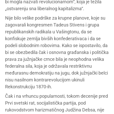
bi mogla nazvati revolucionarnom“, koja je težila
„ostvarenju sna liberalnog kapitalizma“.
Nije bilo velike podrške za krupne planove, koje su
zagovarali kongresmen Tadeus Stivens i grupa
republikanskih radikala u Vašingtonu, da se
konfiskuje zemlja bivših konfederativaca i da se
podeli slobodnim robovima. Kako se ispostavilo, da
bi se obezbedila čak i osnovna građanska i politička
prava za južnjačke crnce bila je neophodna velika
federalna sila, koja je održavala restriktivnu
međurasnu demokratiju na jugu, dok južnjački belci
nisu nasilnom kontrarevolucijom ukinuli
Rekonstrukciju 1870-ih.
Čak i na vrhuncu popularnosti, tokom decenije pred
Prvi svetski rat, socijalistička partija, pod
rukovodstvom harizmatičnog Judžina Debsa, nije