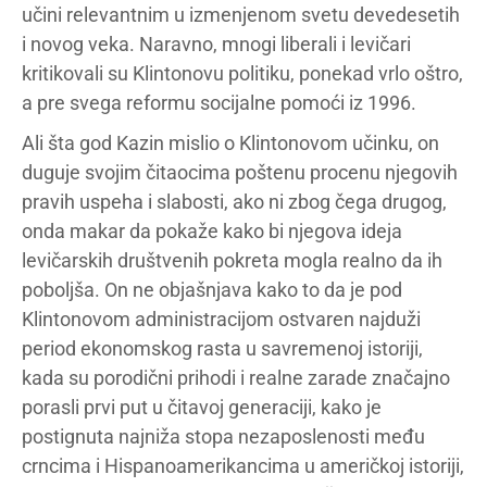
učini relevantnim u izmenjenom svetu devedesetih
i novog veka. Naravno, mnogi liberali i levičari
kritikovali su Klintonovu politiku, ponekad vrlo oštro,
a pre svega reformu socijalne pomoći iz 1996.
Ali šta god Kazin mislio o Klintonovom učinku, on
duguje svojim čitaocima poštenu procenu njegovih
pravih uspeha i slabosti, ako ni zbog čega drugog,
onda makar da pokaže kako bi njegova ideja
levičarskih društvenih pokreta mogla realno da ih
poboljša. On ne objašnjava kako to da je pod
Klintonovom administracijom ostvaren najduži
period ekonomskog rasta u savremenoj istoriji,
kada su porodični prihodi i realne zarade značajno
porasli prvi put u čitavoj generaciji, kako je
postignuta najniža stopa nezaposlenosti među
crncima i Hispanoamerikancima u američkoj istoriji,