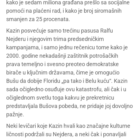
kako je sedam miliona građana prešlo sa socijalne
pomoći na plaćeni rad, i kako je broj siromašnih
smanjen za 25 procenata.
Kazin posvećuje samo trećinu pasusa Ralfu
Nejderu i njegovim trima predsedničkim
kampanjama, i samo jednu rečenicu tome kako je
2000. godine nekadašnji zaštitnik potrošačkih
prava temeljno i svesno preoteo demokratske
birače u ključnim državama, čime je omogućio
Bušu da dobije Floridu „pa tako i Belu kuću“. Kazin
sada očigledno osuđuje ovu katastrofu, ali čak i u
očiglednom svetlu toga kakvu je prekretnicu
predstavljala Bušova pobeda, ne pridaje joj dovoljno
pažnje.
Neki levičari koje Kazin hvali kao značajne kulturne
ličnosti podržali su Nejdera, a neki čak i ponavljali