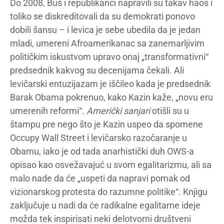
Do 2008, Buš i republikanci napravili su takav haos i
toliko se diskreditovali da su demokrati ponovo
dobili šansu – i levica je sebe ubedila da je jedan
mladi, umereni Afroamerikanac sa zanemarljivim
političkim iskustvom upravo onaj „transformativni“
predsednik kakvog su decenijama čekali. Ali
levičarski entuzijazam je iščileo kada je predsednik
Barak Obama pokrenuo, kako Kazin kaže, „novu eru
umerenih reformi“.
Američki sanjari
otišli su u
štampu pre nego što je Kazin uspeo da spomene
Occupy Wall Street i levičarsko razočaranje u
Obamu, iako je od tada anarhistički duh OWS-a
opisao kao osvežavajuć u svom egalitarizmu, ali sa
malo nade da će „uspeti da napravi pomak od
vizionarskog protesta do razumne politike“. Knjigu
zaključuje u nadi da će radikalne egalitarne ideje
možda tek inspirisati neki delotvorni društveni