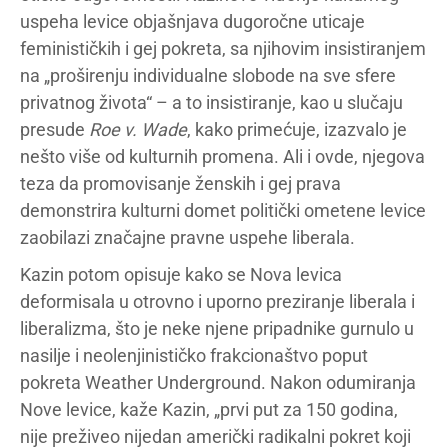
uspeha levice objašnjava dugoročne uticaje
feminističkih i gej pokreta, sa njihovim insistiranjem
na „proširenju individualne slobode na sve sfere
privatnog života“ – a to insistiranje, kao u slučaju
presude
Roe v. Wade
, kako primećuje, izazvalo je
nešto više od kulturnih promena. Ali i ovde, njegova
teza da promovisanje ženskih i gej prava
demonstrira kulturni domet politički ometene levice
zaobilazi značajne pravne uspehe liberala.
Kazin potom opisuje kako se Nova levica
deformisala u otrovno i uporno preziranje liberala i
liberalizma, što je neke njene pripadnike gurnulo u
nasilje i neolenjinističko frakcionaštvo poput
pokreta Weather Underground. Nakon odumiranja
Nove levice, kaže Kazin, „prvi put za 150 godina,
nije preživeo nijedan američki radikalni pokret koji