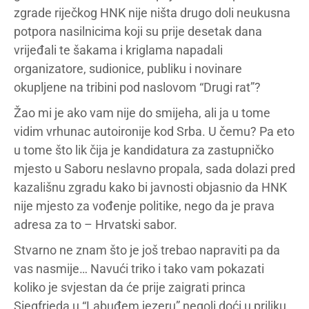
zgrade riječkog HNK nije ništa drugo doli neukusna
potpora nasilnicima koji su prije desetak dana
vrijeđali te šakama i kriglama napadali
organizatore, sudionice, publiku i novinare
okupljene na tribini pod naslovom “Drugi rat”?
Žao mi je ako vam nije do smijeha, ali ja u tome
vidim vrhunac autoironije kod Srba. U čemu? Pa eto
u tome što lik čija je kandidatura za zastupničko
mjesto u Saboru neslavno propala, sada dolazi pred
kazališnu zgradu kako bi javnosti objasnio da HNK
nije mjesto za vođenje politike, nego da je prava
adresa za to – Hrvatski sabor.
Stvarno ne znam što je još trebao napraviti pa da
vas nasmije… Navući triko i tako vam pokazati
koliko je svjestan da će prije zaigrati princa
Siegfrieda u “Labuđem jezeru” negoli doći u priliku