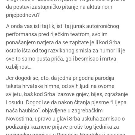
da postavi zastupničko pitanje na aktualnom
prijepodnevu?
A onda vas isti taj lik, isti taj junak autoironičnog
performansa pred riječkim teatrom, svojim
ponašanjem natjera da se zapitate je li kod Srba
ostalo išta od tog razvikanog smisla za humor ili je
sve to samo pusta priča, goli besmisao i mrtva
ozbiljnost…
Jer dogodi se, eto, da jedna prigodna parodija
teksta hrvatske himne, od svih ljudi na ovome
svijetu, baš kod Srba izazove gnjev, bijes, zgražanje
i osudu. Dogodi se da nakon čitanja pjesme “Lijepa
naša haubico”, objavljene u zagrebačkim
Novostima, upravo u glavi Srba uskuha zamisao o
podizanju kaznene prijave protiv tog tjednika za
racionalnu manjinu u Republici Hrvatskoj i njegova