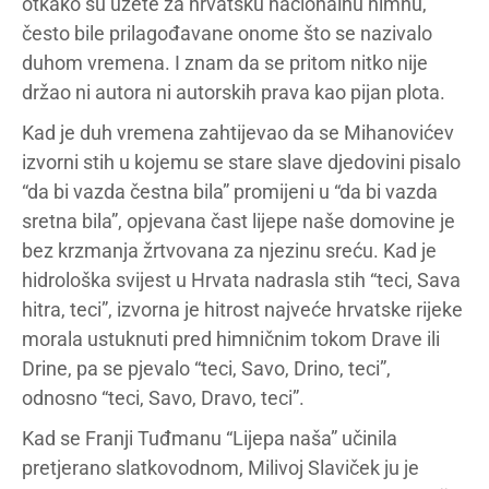
otkako su uzete za hrvatsku nacionalnu himnu,
često bile prilagođavane onome što se nazivalo
duhom vremena. I znam da se pritom nitko nije
držao ni autora ni autorskih prava kao pijan plota.
Kad je duh vremena zahtijevao da se Mihanovićev
izvorni stih u kojemu se stare slave djedovini pisalo
“da bi vazda čestna bila” promijeni u “da bi vazda
sretna bila”, opjevana čast lijepe naše domovine je
bez krzmanja žrtvovana za njezinu sreću. Kad je
hidrološka svijest u Hrvata nadrasla stih “teci, Sava
hitra, teci”, izvorna je hitrost najveće hrvatske rijeke
morala ustuknuti pred himničnim tokom Drave ili
Drine, pa se pjevalo “teci, Savo, Drino, teci”,
odnosno “teci, Savo, Dravo, teci”.
Kad se Franji Tuđmanu “Lijepa naša” učinila
pretjerano slatkovodnom, Milivoj Slaviček ju je