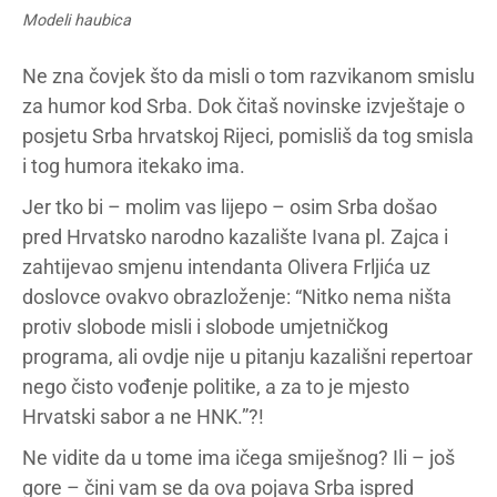
Modeli haubica
Ne zna čovjek što da misli o tom razvikanom smislu
za humor kod Srba. Dok čitaš novinske izvještaje o
posjetu Srba hrvatskoj Rijeci, pomisliš da tog smisla
i tog humora itekako ima.
Jer tko bi – molim vas lijepo – osim Srba došao
pred Hrvatsko narodno kazalište Ivana pl. Zajca i
zahtijevao smjenu intendanta Olivera Frljića uz
doslovce ovakvo obrazloženje: “Nitko nema ništa
protiv slobode misli i slobode umjetničkog
programa, ali ovdje nije u pitanju kazališni repertoar
nego čisto vođenje politike, a za to je mjesto
Hrvatski sabor a ne HNK.”?!
Ne vidite da u tome ima ičega smiješnog? Ili – još
gore – čini vam se da ova pojava Srba ispred