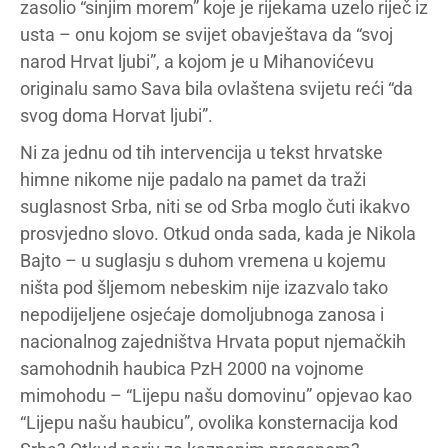
zasolio “sinjim morem” koje je rijekama uzelo riječ iz
usta – onu kojom se svijet obavještava da “svoj
narod Hrvat ljubi”, a kojom je u Mihanovićevu
originalu samo Sava bila ovlaštena svijetu reći “da
svog doma Horvat ljubi”.
Ni za jednu od tih intervencija u tekst hrvatske
himne nikome nije padalo na pamet da traži
suglasnost Srba, niti se od Srba moglo čuti ikakvo
prosvjedno slovo. Otkud onda sada, kada je Nikola
Bajto – u suglasju s duhom vremena u kojemu
ništa pod šljemom nebeskim nije izazvalo tako
nepodijeljene osjećaje domoljubnoga zanosa i
nacionalnog zajedništva Hrvata poput njemačkih
samohodnih haubica PzH 2000 na vojnome
mimohodu – “Lijepu našu domovinu” opjevao kao
“Lijepu našu haubicu”, ovolika konsternacija kod