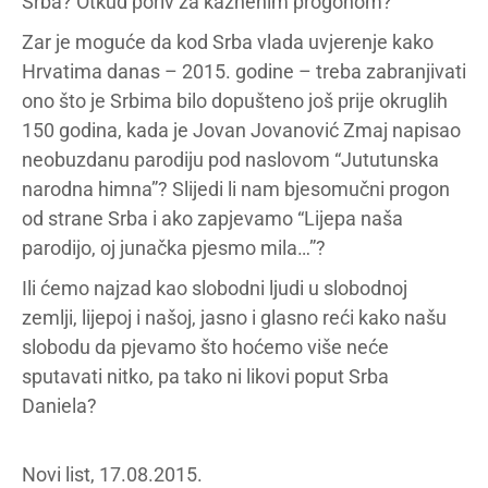
Srba? Otkud poriv za kaznenim progonom?
Zar je moguće da kod Srba vlada uvjerenje kako
Hrvatima danas – 2015. godine – treba zabranjivati
ono što je Srbima bilo dopušteno još prije okruglih
150 godina, kada je Jovan Jovanović Zmaj napisao
neobuzdanu parodiju pod naslovom “Jututunska
narodna himna”? Slijedi li nam bjesomučni progon
od strane Srba i ako zapjevamo “Lijepa naša
parodijo, oj junačka pjesmo mila…”?
Ili ćemo najzad kao slobodni ljudi u slobodnoj
zemlji, lijepoj i našoj, jasno i glasno reći kako našu
slobodu da pjevamo što hoćemo više neće
sputavati nitko, pa tako ni likovi poput Srba
Daniela?
Novi list, 17.08.2015.