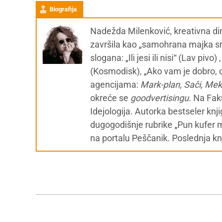
Biografija
Nadežda Milenković, kreativna dir
završila kao „samohrana majka srp
slogana: „Ili jesi ili nisi“ (Lav piv
(Kosmodisk), „Ako vam je dobro, o
agencijama:
Mark-plan, Sači, Me
okreće se
g
oodvertisingu
. Na Fak
Idejologija. Autorka bestseler knj
dugogodišnje rubrike „Pun kufer 
na portalu Peščanik. Poslednja kn