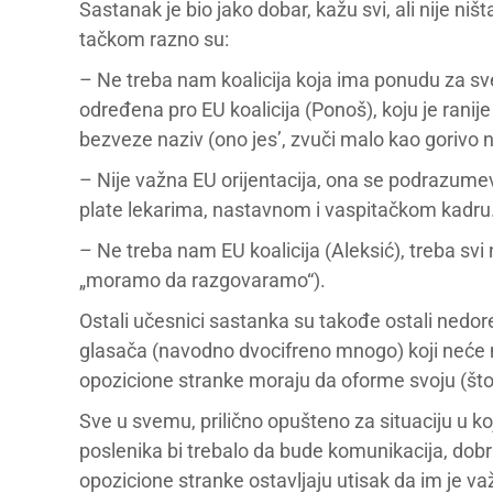
Sastanak je bio jako dobar, kažu svi, ali nije niš
tačkom razno su:
– Ne treba nam koalicija koja ima ponudu za sve 
određena pro EU koalicija (Ponoš), koju je ranije
bezveze naziv (ono jes’, zvuči malo kao goriv
– Nije važna EU orijentacija, ona se podrazumeva
plate lekarima, nastavnom i vaspitačkom kadru
– Ne treba nam EU koalicija (Aleksić), treba sv
„moramo da razgovaramo“).
Ostali učesnici sastanka su takođe ostali nedore
glasača (navodno dvocifreno mnogo) koji neće ma
opozicione stranke moraju da oforme svoju (što 
Sve u svemu, prilično opušteno za situaciju u ko
poslenika bi trebalo da bude komunikacija, dob
opozicione stranke ostavljaju utisak da im je v