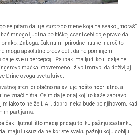
o se pitam da li je
samo
do mene koja na svako „moraš“
baš mnogo ljudi na političkoj sceni sebi daje pravo da
 onako. Zaboga, čak nam i prirodne nauke, naročito
e ne mogu apsolutno predvideti, da ne pominjem
 da je sve u percepciji. Pa ipak ima ljudi koji i dalje ne
edingerova mačka istovremeno i živa i mrtva, da doživljaj
sve Drine ovoga sveta krive.
tnoj sferi jer obično najavljuje nešto neprijatno, ali
ne znači ništa. Osim da je onaj koji to kaže zapravo
im iako to ne želi. Ali, dobro, neka bude po njihovom, ka
nim partijama.
 čak i ljutnuli što mediji pridaju toliku pažnju sastanku,
 da imaju luksuz da ne koriste svaku pažnju koju dobiju.