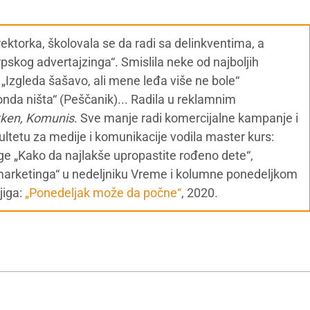
ektorka, školovala se da radi sa delinkventima, a
skog advertajzinga“. Smislila neke od najboljih
o) , „Izgleda šašavo, ali mene leđa više ne bole“
nda ništa“ (Peščanik)... Radila u reklamnim
kken, Komunis
. Sve manje radi komercijalne kampanje i
ultetu za medije i komunikacije vodila master kurs:
ige „Kako da najlakše upropastite rođeno dete“,
marketinga“ u nedeljniku Vreme i kolumne ponedeljkom
jiga:
„Ponedeljak može da počne“
, 2020.