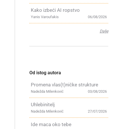
Kako izbeći AI ropstvo
Yanis Varoufakis
06/08/2026
Dalje
Od istog autora
Promena vlas(t)ničke strukture
Nadežda Milenković
03/08/2026
d
Uhlebinitelj
Nadežda Milenković
27/07/2026
Ide maca oko tebe