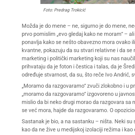
Foto: Predrag Trokicić
Možda je do mene – ne, sigurno je do mene, neg
prvo pomislim „evo gledaj kako ne moram“ – ali 
ponavlja kako se nešto obavezno mora ovako ili
kvantne, pokazuju da su stvari relativne i da s
marketing i politički marketing koji su nas naučili
prihvataju da je foton i čestica i talas, da je Šr
određuje stvarnost, da su, što reče Ivo Andrić, 
„Moramo da razgovaramo“ zvuči zlokobno i u priva
„moramo da razgovaramo“ izgovoreno u javnosti 
mislio da bi neko drugi morao da razgovara sa nj
se već mora, hajde da razgovaramo. O opozicio
Sastanak je bio, a na sastanku – ništa. Neki su se
kao da ne žive u medijskoj izolaciji režima i kao