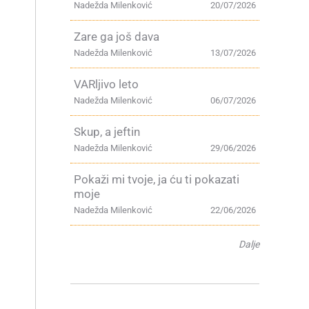
Nadežda Milenković
20/07/2026
Zare ga još dava
Nadežda Milenković
13/07/2026
VARljivo leto
Nadežda Milenković
06/07/2026
Skup, a jeftin
Nadežda Milenković
29/06/2026
Pokaži mi tvoje, ja ću ti pokazati
moje
Nadežda Milenković
22/06/2026
Dalje