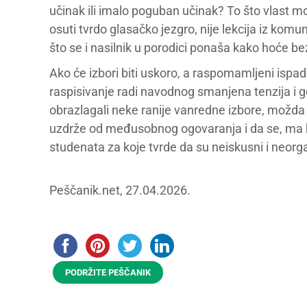
učinak ili imalo poguban učinak? To što vlast mo
osuti tvrdo glasačko jezgro, nije lekcija iz komu
što se i nasilnik u porodici ponaša kako hoće be
Ako će izbori biti uskoro, a raspomamljeni ispadi
raspisivanje radi navodnog smanjena tenzija i go
obrazlagali neke ranije vanredne izbore, možda
uzdrže od međusobnog ogovaranja i da se, ma k
studenata za koje tvrde da su neiskusni i neorg
Peščanik.net, 27.04.2026.
PODRŽITE PEŠČANIK