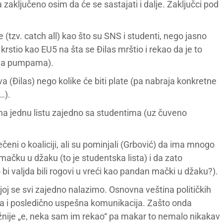
ta zaključeno osim da će se sastajati i dalje. Zaključci pod
(tzv. catch all) kao što su SNS i studenti, nego jasno
 krstio kao EU5 na šta se Đilas mrštio i rekao da je to
o na pumpama).
 (Đilas) nego kolike će biti plate (pa nabraja konkretne
…).
i na jednu listu zajedno sa studentima (uz čuveno
čeni o koaliciji, ali su pominjali (Grbović) da ima mnogo
čku u džaku (to je studentska lista) i da zato
bi valjda bili rogovi u vreći kao pandan mački u džaku?).
joj se svi zajedno nalazimo. Osnovna veština političkih
ra i posledično uspešna komunikacija. Zašto onda
ažnije „e, neka sam im rekao“ pa makar to nemalo nikakav