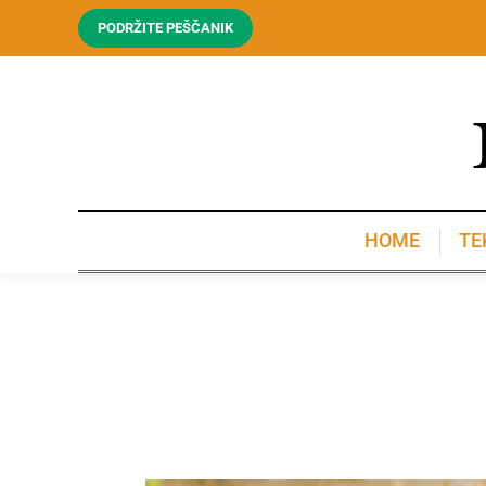
PODRŽITE PEŠČANIK
HOME
TE
HOME
TE