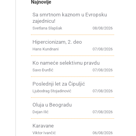
Najnovije
Sa smrtnom kaznom u Evropsku
zajednicu!
Svetlana Slapšak
08/08/2026
Hipercionizam, 2. deo
Hans Kundnani
07/08/2026
Ko nameće selektivnu pravdu
Savo Đurđić
07/08/2026
Poslednji let za Čipuljić
Ljubodrag Stojadinović
07/08/2026
Oluja u Beogradu
Dejan Ilić
07/08/2026
Karavane
Viktor Ivančić
06/08/2026