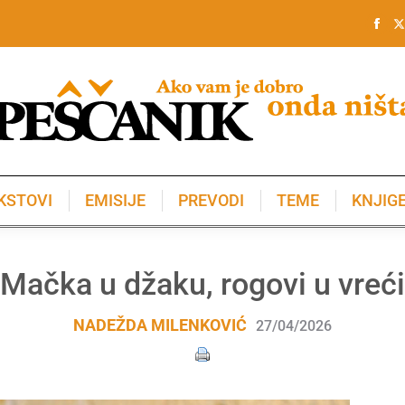
KSTOVI
EMISIJE
PREVODI
TEME
KNJIG
KSTOVI
EMISIJE
PREVODI
TEME
KNJIG
Mačka u džaku, rogovi u vreći
NADEŽDA MILENKOVIĆ
27/04/2026