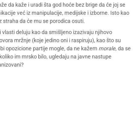
že da kaže i uradi šta god hoće bez brige da će joj se
nikacije već iz manipulacije, medijske i izborne. Isto kao
z straha da će mu se porodica osuti.
 vlasti deluju kao da smišljeno izazivaju njihovo
vora mržnje (koje jedino oni i raspiruju), kao što su
 bi opozicione partije mogle, da ne kažem
morale
, da se
oliko im mrsko bilo, ugledaju na javne nastupe
anizovani?