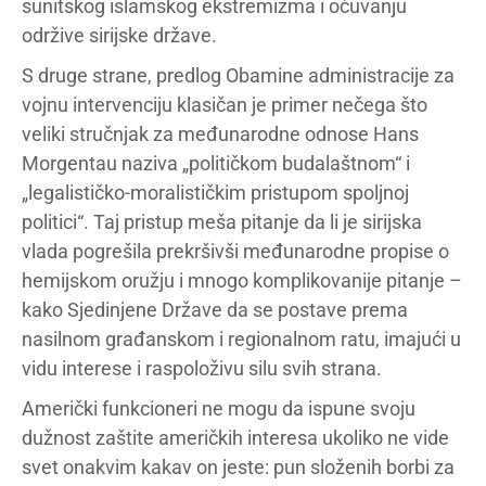
sunitskog islamskog ekstremizma i očuvanju
održive sirijske države.
S druge strane, predlog Obamine administracije za
vojnu intervenciju klasičan je primer nečega što
veliki stručnjak za međunarodne odnose Hans
Morgentau naziva „političkom budalaštnom“ i
„legalističko-moralističkim pristupom spoljnoj
politici“. Taj pristup meša pitanje da li je sirijska
vlada pogrešila prekršivši međunarodne propise o
hemijskom oružju i mnogo komplikovanije pitanje –
kako Sjedinjene Države da se postave prema
nasilnom građanskom i regionalnom ratu, imajući u
vidu interese i raspoloživu silu svih strana.
Američki funkcioneri ne mogu da ispune svoju
dužnost zaštite američkih interesa ukoliko ne vide
svet onakvim kakav on jeste: pun složenih borbi za