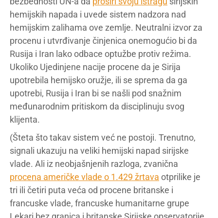
bezbednosti UN-a da
proširi svoju istragu
sirijskih
hemijskih napada i uvede sistem nadzora nad
hemijskim zalihama ove zemlje. Neutralni izvor za
procenu i utvrđivanje činjenica onemogućio bi da
Rusija i Iran lako odbace optužbe protiv režima.
Ukoliko Ujedinjene nacije procene da je Sirija
upotrebila hemijsko oružje, ili se sprema da ga
upotrebi, Rusija i Iran bi se našli pod snažnim
međunarodnim pritiskom da disciplinuju svog
klijenta.
(Šteta što takav sistem već ne postoji. Trenutno,
signali ukazuju na veliki hemijski napad sirijske
vlade. Ali iz neobjašnjenih razloga, zvanična
procena američke vlade o 1.429 žrtava
otprilike je
tri ili četiri puta veća od procene britanske i
francuske vlade, francuske humanitarne grupe
Lekari bez granica i britanske Sirijske opservatorije