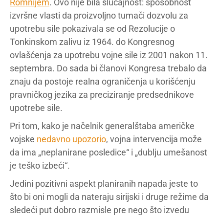
Romnijem
. Ovo nije bila slučajnost: sposobnost
izvršne vlasti da proizvoljno tumači dozvolu za
upotrebu sile pokazivala se od Rezolucije o
Tonkinskom zalivu iz 1964. do Kongresnog
ovlašćenja za upotrebu vojne sile iz 2001 nakon 11.
septembra. Do sada bi članovi Kongresa trebalo da
znaju da postoje realna ograničenja u korišćenju
pravničkog jezika za preciziranje predsednikove
upotrebe sile.
Pri tom, kako je načelnik generalštaba američke
vojske
nedavno upozorio
, vojna intervencija može
da ima „neplanirane posledice“ i „dublju umešanost
je teško izbeći“.
Jedini pozitivni aspekt planiranih napada jeste to
što bi oni mogli da nateraju sirijski i druge režime da
sledeći put dobro razmisle pre nego što izvedu