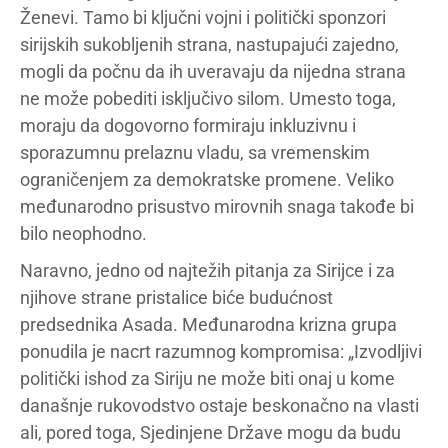
Ženevi. Tamo bi ključni vojni i politički sponzori
sirijskih sukobljenih strana, nastupajući zajedno,
mogli da počnu da ih uveravaju da nijedna strana
ne može pobediti isključivo silom. Umesto toga,
moraju da dogovorno formiraju inkluzivnu i
sporazumnu prelaznu vladu, sa vremenskim
ograničenjem za demokratske promene. Veliko
međunarodno prisustvo mirovnih snaga takođe bi
bilo neophodno.
Naravno, jedno od najtežih pitanja za Sirijce i za
njihove strane pristalice biće budućnost
predsednika Asada. Međunarodna krizna grupa
ponudila je nacrt razumnog kompromisa: „Izvodljivi
politički ishod za Siriju ne može biti onaj u kome
današnje rukovodstvo ostaje beskonačno na vlasti
ali, pored toga, Sjedinjene Države mogu da budu