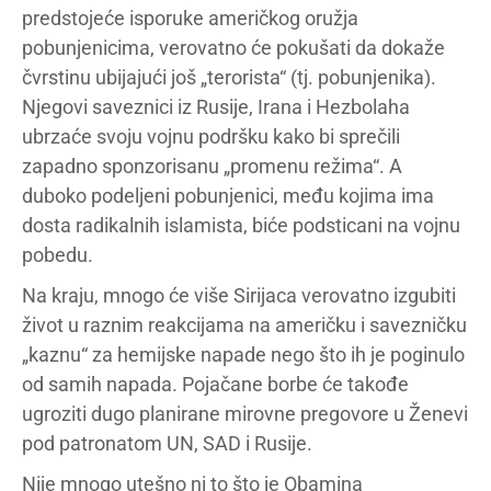
predstojeće isporuke američkog oružja
pobunjenicima, verovatno će pokušati da dokaže
čvrstinu ubijajući još „terorista“ (tj. pobunjenika).
Njegovi saveznici iz Rusije, Irana i Hezbolaha
ubrzaće svoju vojnu podršku kako bi sprečili
zapadno sponzorisanu „promenu režima“. A
duboko podeljeni pobunjenici, među kojima ima
dosta radikalnih islamista, biće podsticani na vojnu
pobedu.
Na kraju, mnogo će više Sirijaca verovatno izgubiti
život u raznim reakcijama na američku i savezničku
„kaznu“ za hemijske napade nego što ih je poginulo
od samih napada. Pojačane borbe će takođe
ugroziti dugo planirane mirovne pregovore u Ženevi
pod patronatom UN, SAD i Rusije.
Nije mnogo utešno ni to što je Obamina