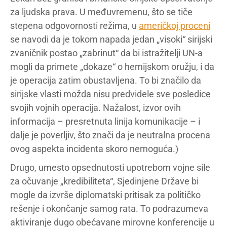
za ljudska prava. U međuvremenu, što se tiče
stepena odgovornosti režima, u
američkoj proceni
se navodi da je tokom napada jedan „visoki“ sirijski
zvaničnik postao „zabrinut“ da bi istražitelji UN-a
mogli da primete „dokaze“ o hemijskom oružju, i da
je operacija zatim obustavljena. To bi značilo da
sirijske vlasti možda nisu predvidele sve posledice
svojih vojnih operacija. Nažalost, izvor ovih
informacija – presretnuta linija komunikacije – i
dalje je poverljiv, što znači da je neutralna procena
ovog aspekta incidenta skoro nemoguća.)
Drugo, umesto opsednutosti upotrebom vojne sile
za očuvanje „kredibiliteta“, Sjedinjene Države bi
mogle da izvrše diplomatski pritisak za političko
rešenje i okončanje samog rata. To podrazumeva
aktiviranje dugo obećavane mirovne konferencije u