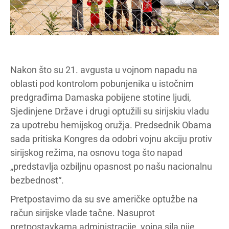
Nakon što su 21. avgusta u vojnom napadu na
oblasti pod kontrolom pobunjenika u istočnim
predgrađima Damaska pobijene stotine ljudi,
Sjedinjene Države i drugi optužili su sirijskiu vladu
za upotrebu hemijskog oružja. Predsednik Obama
sada pritiska Kongres da odobri vojnu akciju protiv
sirijskog režima, na osnovu toga što napad
„predstavlja ozbiljnu opasnost po našu nacionalnu
bezbednost“.
Pretpostavimo da su sve američke optužbe na
račun sirijske vlade tačne. Nasuprot
pretpostavkama administracije, vojna sila nije