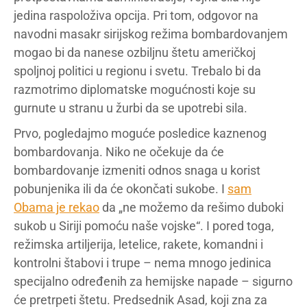
jedina raspoloživa opcija. Pri tom, odgovor na
navodni masakr sirijskog režima bombardovanjem
mogao bi da nanese ozbiljnu štetu američkoj
spoljnoj politici u regionu i svetu. Trebalo bi da
razmotrimo diplomatske mogućnosti koje su
gurnute u stranu u žurbi da se upotrebi sila.
Prvo, pogledajmo moguće posledice kaznenog
bombardovanja. Niko ne očekuje da će
bombardovanje izmeniti odnos snaga u korist
pobunjenika ili da će okončati sukobe. I
sam
Obama je rekao
da „ne možemo da rešimo duboki
sukob u Siriji pomoću naše vojske“. I pored toga,
režimska artiljerija, letelice, rakete, komandni i
kontrolni štabovi i trupe – nema mnogo jedinica
specijalno određenih za hemijske napade – sigurno
će pretrpeti štetu. Predsednik Asad, koji zna za