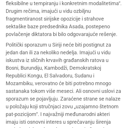
fleksibilne u tempiranju i konkretnim modalitetima“.
Drugim rečima, imajući u vidu ozbiljnu
fragmentiranost sirijske opozicije i strahove
sektaške baze predsednika Asada, postepeno
povlačenje diktatora bi bilo odgovarajuće rešenje.
Politički sporazum u Siriji neće biti postignut za
jedan dan ili za nekoliko nedelja. Imajući u vidu
iskustva iz sličnih krvavih građanskih ratova u
Bosni, Burundiju, Kambodži, Demokratskoj
Republici Kongu, El Salvadoru, Sudanu i
Mozambiku, verovatno će biti potrebno mnogo
sastanaka tokom više meseci. Ali osnovni uslovi za
sporazum se pojavljuju. Zaraćene strane se nalaze
u položaju koji stručnjaci zovu „uzajamno štetnom
pat-pozicijom“. I najvažniji međunarodni akteri
imaju isti osnovni interes u sprečavanju širenja