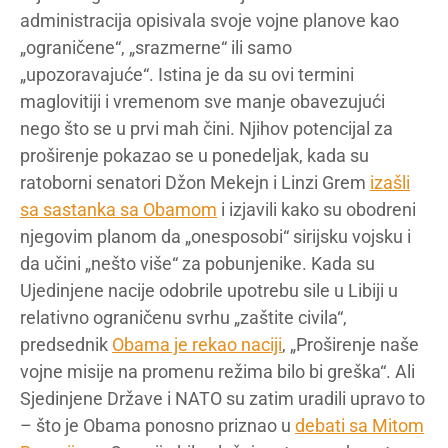
administracija opisivala svoje vojne planove kao
„ograničene“, „srazmerne“ ili samo
„upozoravajuće“. Istina je da su ovi termini
maglovitiji i vremenom sve manje obavezujući
nego što se u prvi mah čini. Njihov potencijal za
proširenje pokazao se u ponedeljak, kada su
ratoborni senatori Džon Mekejn i Linzi Grem
izašli
sa sastanka sa Obamom
i izjavili kako su obodreni
njegovim planom da „onesposobi“ sirijsku vojsku i
da učini „nešto više“ za pobunjenike. Kada su
Ujedinjene nacije odobrile upotrebu sile u Libiji u
relativno ograničenu svrhu „zaštite civila“,
predsednik
Obama je rekao naciji
, „Proširenje naše
vojne misije na promenu režima bilo bi greška“. Ali
Sjedinjene Države i NATO su zatim uradili upravo to
– što je Obama ponosno priznao u
debati sa Mitom