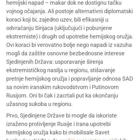
hemijski napad – makar dok ne dostignu tačku
vojnog očajanja. Ali postoje alternativni diplomatski
koraci koji bi, zajedno uzev, bili efikasniji u
odvraćanju Sirijaca (uključujući i pobunjene
ekstremiste) i drugih od upotrebe hemijskog oružja.
Ovi koraci bi verovatno bolje nego napadi iz vazuha
mogli da zaštite osnovne bezbednosne interese
Sjedinjenih Država: usporavanje širenja
ekstremističkog nasilja u regionu, stišavanje
pretnje hemijskog oružja i popravljanje odnosa SAD
sa novim iranskim rukovodstvom i Putinovom
Rusijom. Oni bi čak i zacrtali put ka okončanju
užasnog sukoba u regionu.
Prvo, Sjedinjene Države bi mogle da iskoriste
izraženo protivljenje Rusije i Irana upotrebi
hemijskog oružja kako bi mobilisale Savet