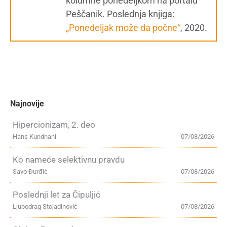
kolumne ponedeljkom na portalu
Peščanik. Poslednja knjiga:
„Ponedeljak može da počne“
, 2020.
Najnovije
Hipercionizam, 2. deo
Hans Kundnani
07/08/2026
Ko nameće selektivnu pravdu
Savo Đurđić
07/08/2026
Poslednji let za Čipuljić
Ljubodrag Stojadinović
07/08/2026