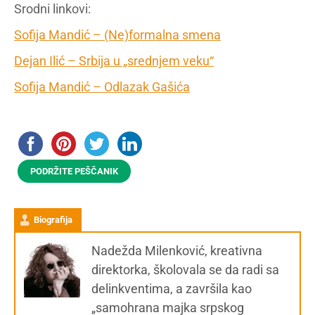
Srodni linkovi:
Sofija Mandić – (Ne)formalna smena
Dejan Ilić – Srbija u „srednjem veku“
Sofija Mandić – Odlazak Gašića
PODRŽITE PEŠČANIK
Biografija
Nadežda Milenković, kreativna
direktorka, školovala se da radi sa
delinkventima, a završila kao
„samohrana majka srpskog