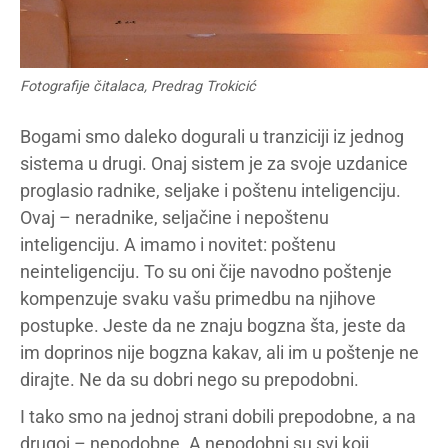
Fotografije čitalaca, Predrag Trokicić
Bogami smo daleko dogurali u tranziciji iz jednog
sistema u drugi. Onaj sistem je za svoje uzdanice
proglasio radnike, seljake i poštenu inteligenciju.
Ovaj – neradnike, seljačine i nepoštenu
inteligenciju. A imamo i novitet: poštenu
neinteligenciju. To su oni čije navodno poštenje
kompenzuje svaku vašu primedbu na njihove
postupke. Jeste da ne znaju bogzna šta, jeste da
im doprinos nije bogzna kakav, ali im u poštenje ne
dirajte. Ne da su dobri nego su prepodobni.
I tako smo na jednoj strani dobili prepodobne, a na
drugoj – nepodobne. A nepodobni su svi koji