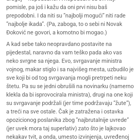
pomisle, pa još i kažu da oni prvi nisu baš
prepodobni. I da niti su ”najbolji mogući” niti rade
”najbolje ikada”. (Pa, zaboga, to o sebi ni Novak
Đoković ne govori, a komotno bi mogao.)
A kad sebe tako neopravdano postavite na
pijedestal, naravno da vam teško pada ako vas
neko svrgne sa njega. Evo, svrgavanje ministra
vojnog, makar stiglo i sa najvišeg mesta, uzbudilo je
sve koji bi od tog svrgavanja mogli pretrpeti neku
štetu. Pa su se jedni obrušili na novinarku (namerno
klekla da bi isprovocirala ministra), drugi na one koji
su svrgavanje podržali (jer time podržavaju ”žute”),
a treći na sve ostale. Čak je zatražena i ostavka
opozicionog poslanika zbog ”najbrutalnije uvrede”
(jer uvek mora taj superlativ) zato što je lajkovao
nekakav tvit, a onda, umesto izvinjenja, uvređenoj