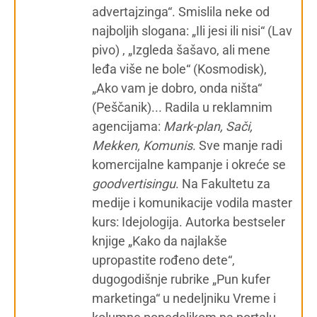
advertajzinga“. Smislila neke od
najboljih slogana: „Ili jesi ili nisi“ (Lav
pivo) , „Izgleda šašavo, ali mene
leđa više ne bole“ (Kosmodisk),
„Ako vam je dobro, onda ništa“
(Peščanik)... Radila u reklamnim
agencijama:
Mark-plan, Sači,
Mekken, Komunis
. Sve manje radi
komercijalne kampanje i okreće se
g
oodvertisingu
. Na Fakultetu za
medije i komunikacije vodila master
kurs: Idejologija. Autorka bestseler
knjige „Kako da najlakše
upropastite rođeno dete“,
dugogodišnje rubrike „Pun kufer
marketinga“ u nedeljniku Vreme i