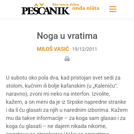
Noga u vratima
MILOŠ VASIĆ
19/12/2011
U subotu oko pola dva, kad pristojan svet sedi za
stolom, kućnim ili bolje kafanskim (u „Kaleniću“,
naravno), zvoni mi neko na interfon. Izvolite,
kažem, a on meni da je iz Srpske napredne stranke
i da li ću glasati za njih u narednim izborima. Kažem
mu da takve informacije – za koga sam glasao i za
koga ću glasati – ne dajem nikada nikome,