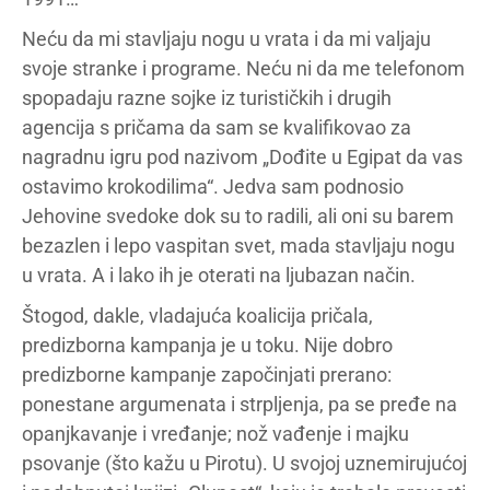
Neću da mi stavljaju nogu u vrata i da mi valjaju
svoje stranke i programe. Neću ni da me telefonom
spopadaju razne sojke iz turističkih i drugih
agencija s pričama da sam se kvalifikovao za
nagradnu igru pod nazivom „Dođite u Egipat da vas
ostavimo krokodilima“. Jedva sam podnosio
Jehovine svedoke dok su to radili, ali oni su barem
bezazlen i lepo vaspitan svet, mada stavljaju nogu
u vrata. A i lako ih je oterati na ljubazan način.
Štogod, dakle, vladajuća koalicija pričala,
predizborna kampanja je u toku. Nije dobro
predizborne kampanje započinjati prerano:
ponestane argumenata i strpljenja, pa se pređe na
opanjkavanje i vređanje; nož vađenje i majku
psovanje (što kažu u Pirotu). U svojoj uznemirujućoj