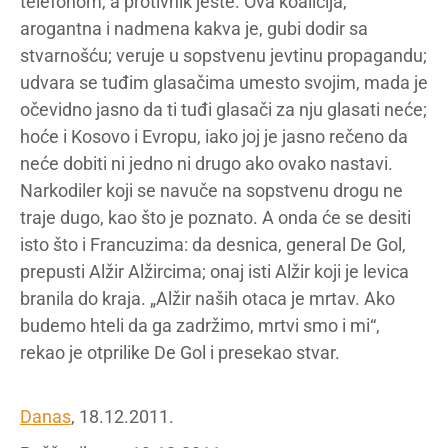
telefonom, a protivnik jeste. Ova koalicija,
arogantna i nadmena kakva je, gubi dodir sa
stvarnošću; veruje u sopstvenu jevtinu propagandu;
udvara se tuđim glasačima umesto svojim, mada je
očevidno jasno da ti tuđi glasači za nju glasati neće;
hoće i Kosovo i Evropu, iako joj je jasno rečeno da
neće dobiti ni jedno ni drugo ako ovako nastavi.
Narkodiler koji se navuče na sopstvenu drogu ne
traje dugo, kao što je poznato. A onda će se desiti
isto što i Francuzima: da desnica, general De Gol,
prepusti Alžir Alžircima; onaj isti Alžir koji je levica
branila do kraja. „Alžir naših otaca je mrtav. Ako
budemo hteli da ga zadržimo, mrtvi smo i mi“,
rekao je otprilike De Gol i presekao stvar.
Danas
, 18.12.2011.