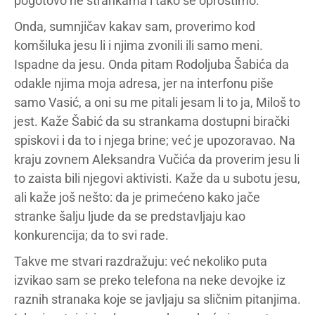
pogotovo ne strankama i tako se oprostimo.
Onda, sumnjičav kakav sam, proverimo kod
komšiluka jesu li i njima zvonili ili samo meni.
Ispadne da jesu. Onda pitam Rodoljuba Šabića da
odakle njima moja adresa, jer na interfonu piše
samo Vasić, a oni su me pitali jesam li to ja, Miloš to
jest. Kaže Šabić da su strankama dostupni birački
spiskovi i da to i njega brine; već je upozoravao. Na
kraju zovnem Aleksandra Vučića da proverim jesu li
to zaista bili njegovi aktivisti. Kaže da u subotu jesu,
ali kaže još nešto: da je primećeno kako jače
stranke šalju ljude da se predstavljaju kao
konkurencija; da to svi rade.
Takve me stvari razdražuju: već nekoliko puta
izvikao sam se preko telefona na neke devojke iz
raznih stranaka koje se javljaju sa sličnim pitanjima.