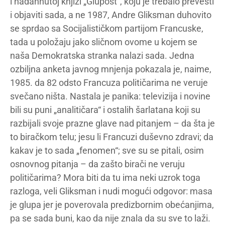
i nadahnutoj knjizi „Glupost“, koju je trebalo prevesti
i objaviti sada, a ne 1987, Andre Gliksman duhovito
se sprdao sa Socijalističkom partijom Francuske,
tada u položaju jako sličnom ovome u kojem se
naša Demokratska stranka nalazi sada. Jedna
ozbiljna anketa javnog mnjenja pokazala je, naime,
1985. da 82 odsto Francuza političarima ne veruje
svečano ništa. Nastala je panika: televizija i novine
bili su puni „analitičara“ i ostalih šarlatana koji su
razbijali svoje prazne glave nad pitanjem – da šta je
to biračkom telu; jesu li Francuzi duševno zdravi; da
kakav je to sada „fenomen“; sve su se pitali, osim
osnovnog pitanja – da zašto birači ne veruju
političarima? Mora biti da tu ima neki uzrok toga
razloga, veli Gliksman i nudi mogući odgovor: masa
je glupa jer je poverovala predizbornim obećanjima,
pa se sada buni, kao da nije znala da su sve to laži.