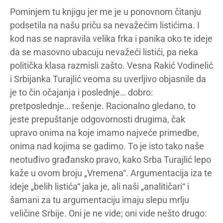
Pominjem tu knjigu jer me je u ponovnom čitanju
podsetila na našu priču sa nevažećim listićima. I
kod nas se napravila velika frka i panika oko te ideje
da se masovno ubacuju nevažeći listići, pa neka
politička klasa razmisli zašto. Vesna Rakić Vodinelić
i Srbijanka Turajlić veoma su uverljivo objasnile da
je to čin očajanja i poslednje… dobro:
pretposlednje… rešenje. Racionalno gledano, to
jeste prepuštanje odgovornosti drugima, čak
upravo onima na koje imamo najveće primedbe,
onima nad kojima se gadimo. To je isto tako naše
neotuđivo građansko pravo, kako Srba Turajlić lepo
kaže u ovom broju „Vremena“. Argumentacija iza te
ideje „belih listića“ jaka je, ali naši „analitičari“ i
šamani za tu argumentaciju imaju slepu mrlju
veličine Srbije. Oni je ne vide; oni vide nešto drugo: