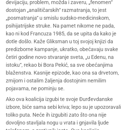
devijaciju, problem, možda i zaveru, „fenomen“
dostojan „analitičarskih“ razmatranja, to jest
„posmatranja“ u smislu sudsko-medicinskom,
psihijatrijske struke. Na pamet nikome ne pada,
kao ni kod Francuza 1985, da se upita da kako je
dotle došlo. Kaže Gliksman u toj svojoj knjizi da
predizborne kampanje, ukratko, obećavaju svake
četiri godine novo stvaranje sveta, „u Edenu, na
istoku“, rekao bi Bora Pekić, sa sve obećanjima
blaženstva. Kasnije epizode, kao ona sa drvetom,
zmijom i ostalim žaljenja dostojnim nemilim
pojavama, ne pominju se.
Ako ova koalicija izgubi te svoje Đurđevdanske
izbore, biće sama sebi kriva; lepo su je upozoravali
toliko puta. Neće ih izgubiti zato što ona nije
dovoljno stavljala nogu u vrata i gnjavila ljude