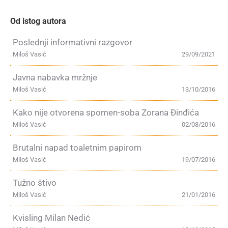
Od istog autora
Poslednji informativni razgovor
Miloš Vasić
29/09/2021
Javna nabavka mržnje
Miloš Vasić
13/10/2016
Kako nije otvorena spomen-soba Zorana Đinđića
Miloš Vasić
02/08/2016
Brutalni napad toaletnim papirom
Miloš Vasić
19/07/2016
Tužno štivo
Miloš Vasić
21/01/2016
Kvisling Milan Nedić