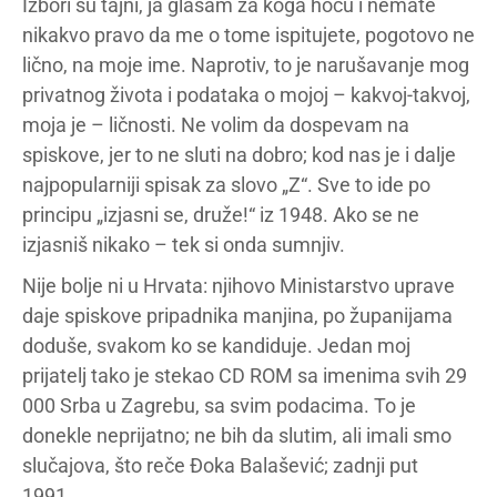
Izbori su tajni, ja glasam za koga hoću i nemate
nikakvo pravo da me o tome ispitujete, pogotovo ne
lično, na moje ime. Naprotiv, to je narušavanje mog
privatnog života i podataka o mojoj – kakvoj-takvoj,
moja je – ličnosti. Ne volim da dospevam na
spiskove, jer to ne sluti na dobro; kod nas je i dalje
najpopularniji spisak za slovo „Z“. Sve to ide po
principu „izjasni se, druže!“ iz 1948. Ako se ne
izjasniš nikako – tek si onda sumnjiv.
Nije bolje ni u Hrvata: njihovo Ministarstvo uprave
daje spiskove pripadnika manjina, po županijama
doduše, svakom ko se kandiduje. Jedan moj
prijatelj tako je stekao CD ROM sa imenima svih 29
000 Srba u Zagrebu, sa svim podacima. To je
donekle neprijatno; ne bih da slutim, ali imali smo
slučajova, što reče Đoka Balašević; zadnji put
1991…