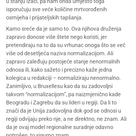
u stanju izaći, pa nam onda umjesto toga
isporučuju sve veće količine mrtvorođenih
osmijeha i prijateljskih tapšanja.
Kamo sreće da je samo to. Ova njihova druženja
zapravo donose više štete nego koristi, jer
pretendiraju na to da su vrhunac onoga što se već
više od desetljeća naziva normalizacijom. Ali
zapravo zaleđuju postojeće stanje nenormalnih
odnosa ili, kako sažeto i precizno kaže jedna
kolegica u redakciji – normaliziraju nenormalno.
Zanimljivo, u Bruxellesu kao da su zadovoljni
takvom “normalizacijom”, pa naizmjenično kade
Beogradu i Zagrebu da su lideri u regiji. Da li to
znači da je Unija zadovoljna dok god se odnosi u
regiji odvijaju preko nje, a ne direktno, ne znam. Ali
da je ovaj model regionalne suradnje odavno
potrošen, to sigurno znam.