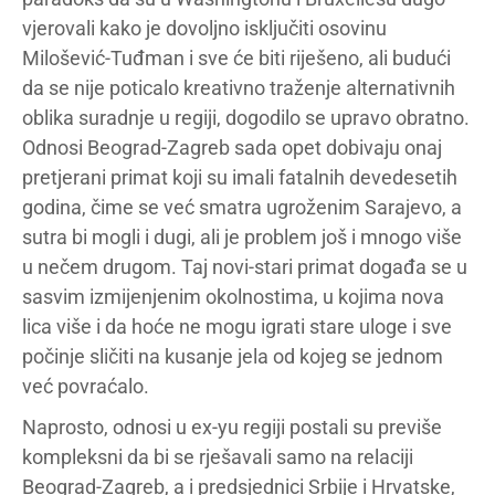
vjerovali kako je dovoljno isključiti osovinu
Milošević-Tuđman i sve će biti riješeno, ali budući
da se nije poticalo kreativno traženje alternativnih
oblika suradnje u regiji, dogodilo se ­upravo obratno.
Odnosi Beograd-Zagreb sada opet dobivaju onaj
pretjerani primat koji su imali fatalnih devedesetih
godina, čime se već smatra ugroženim Sarajevo, a
sutra bi mogli i dugi, ali je problem još i mnogo više
u nečem drugom. Taj novi-stari primat događa se u
sasvim izmijenjenim okolnostima, u kojima nova
lica više i da hoće ne mogu igrati stare uloge i sve
počinje sličiti na kusanje jela od kojeg se jednom
već povraćalo.
Naprosto, odnosi u ex-yu regiji postali su previše
kompleksni da bi se rješavali samo na relaciji
Beograd-Zagreb, a i predsjednici Srbije i Hrvatske,