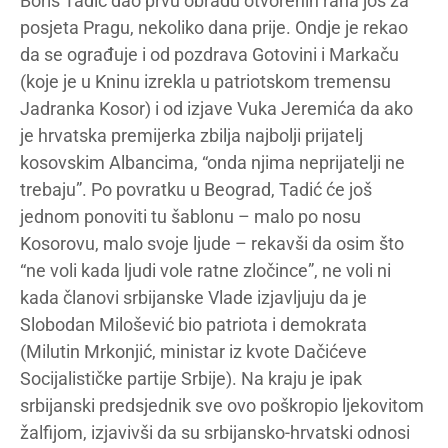
Boris Tadić dao prvu obradu otvorenih rana još za
posjeta Pragu, nekoliko dana prije. Ondje je rekao
da se ograđuje i od pozdrava Gotovini i Markaču
(koje je u Kninu izrekla u patriotskom tremensu
Jadranka Kosor) i od izjave Vuka Jeremića da ako
je hrvatska premijerka zbilja najbolji prijatelj
kosovskim Albancima, “onda njima neprijatelji ne
trebaju”. Po povratku u Beograd, Tadić će još
jednom ponoviti tu šablonu – malo po nosu
Kosorovu, malo svoje ljude – rekavši da osim što
“ne voli kada ljudi vole ratne zločince”, ne voli ni
kada članovi srbijanske Vlade izjavljuju da je
Slobodan Milošević bio patriota i demokrata
(Milutin Mrkonjić, ministar iz kvote Dačićeve
Socijalističke partije Srbije). Na kraju je ipak
srbijanski predsjednik sve ovo poškropio ljekovitom
žalfijom, izjavivši da su srbijansko-hrvatski odnosi