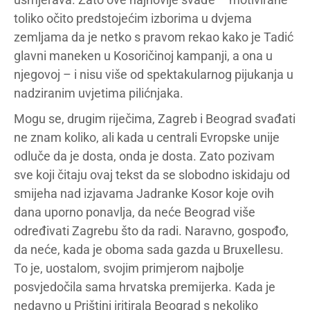
toliko očito predstojećim izborima u dvjema
zemljama da je netko s pravom rekao kako je Tadić
glavni maneken u Kosoričinoj kampanji, a ona u
njegovoj – i nisu više od spektakularnog pijukanja u
nadziranim uvjetima pilićnjaka.
Mogu se, drugim riječima, Zagreb i Beograd svađati
ne znam koliko, ali kada u centrali Evropske unije
odluče da je dosta, onda je dosta. Zato pozivam
sve koji čitaju ovaj tekst da se slobodno iskidaju od
smijeha nad izjavama Jadranke Kosor koje ovih
dana uporno ponavlja, da neće Beograd više
određivati Zagrebu što da radi. Naravno, gospođo,
da neće, kada je oboma sada gazda u Bruxellesu.
To je, uostalom, svojim primjerom najbolje
posvjedočila sama hrvatska premijerka. Kada je
nedavno u Prištini iritirala Beograd s nekoliko