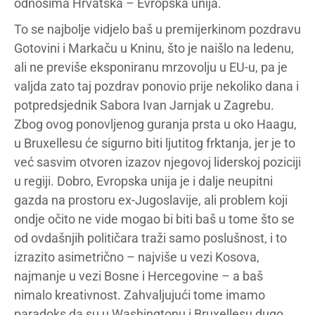
odnosima Hrvatska – Evropska unija.
To se najbolje vidjelo baš u premijerkinom pozdravu
Gotovini i Markaču u Kninu, što je naišlo na ledenu,
ali ne previše eksponiranu mrzovolju u EU-u, pa je
valjda zato taj pozdrav ponovio prije nekoliko dana i
potpredsjednik Sabora Ivan Jarnjak u Zagrebu.
Zbog ovog ponovljenog guranja prsta u oko Haagu,
u Bruxellesu će sigurno biti ljutitog frktanja, jer je to
već sasvim otvoren izazov njegovoj liderskoj poziciji
u regiji. Dobro, Evropska unija je i dalje neupitni
gazda na prostoru ex-Jugoslavije, ali problem koji
ondje očito ne vide mogao bi biti baš u tome što se
od ovdašnjih političara traži samo poslušnost, i to
izrazito asimetrično – najviše u vezi Kosova,
najmanje u vezi Bosne i Hercegovine – a baš
nimalo kreativnost. Zahvaljujući tome imamo
paradoks da su u Washingtonu i Bruxellesu dugo