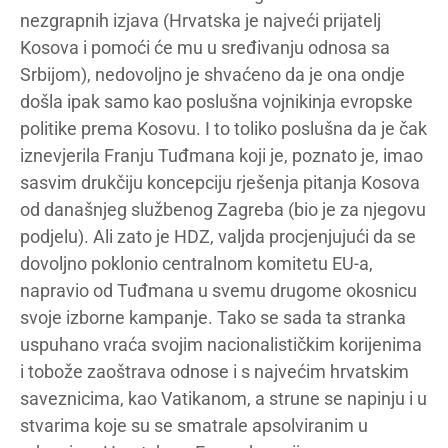
nezgrapnih izjava (Hrvatska je najveći prijatelj
Kosova i pomoći će mu u sređivanju odnosa sa
Srbijom), nedovoljno je shvaćeno da je ona ondje
došla ipak samo kao poslušna vojnikinja evropske
politike prema Kosovu. I to toliko poslušna da je čak
iznevjerila Franju Tuđmana koji je, poznato je, imao
sasvim drukčiju koncepciju rješenja pitanja Kosova
od današnjeg službenog Zagreba (bio je za njegovu
podjelu). Ali zato je HDZ, valjda procjenjujući da se
dovoljno poklonio centralnom komitetu EU-a,
napravio od Tuđmana u svemu drugome okosnicu
svoje izborne kampanje. Tako se sada ta stranka
uspuhano vraća svojim nacionalističkim korijenima
i tobože zaoštrava odnose i s najvećim hrvatskim
saveznicima, kao Vatikanom, a strune se napinju i u
stvarima koje su se smatrale apsolviranim u