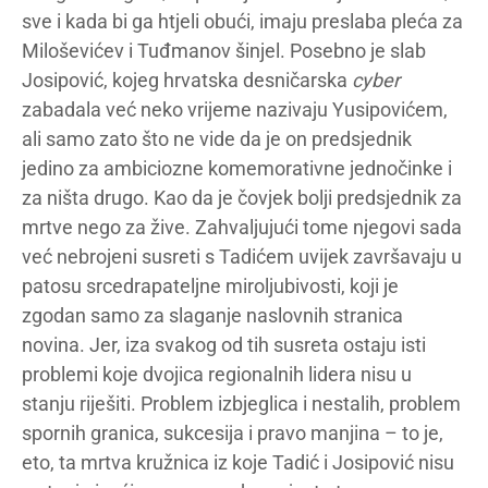
sve i kada bi ga htjeli obući, imaju preslaba pleća za
Miloševićev i Tuđmanov šinjel. Posebno je slab
Josipović, kojeg hrvatska desničarska
cyber
zabadala već neko vrijeme nazivaju Yusipovićem,
ali samo zato što ne vide da je on predsjednik
jedino za ambiciozne komemorativne jednočinke i
za ništa drugo. Kao da je čovjek bolji predsjednik za
mrtve nego za žive. Zahvaljujući tome njegovi sada
već nebrojeni susreti s Tadićem uvijek završavaju u
patosu srcedrapateljne miroljubivosti, koji je
zgodan samo za slaganje naslovnih stranica
novina. Jer, iza svakog od tih susreta ostaju isti
problemi koje dvojica regionalnih lidera nisu u
stanju riješiti. Problem izbjeglica i nestalih, problem
spornih granica, sukcesija i pravo manjina – to je,
eto, ta mrtva kružnica iz koje Tadić i Josipović nisu