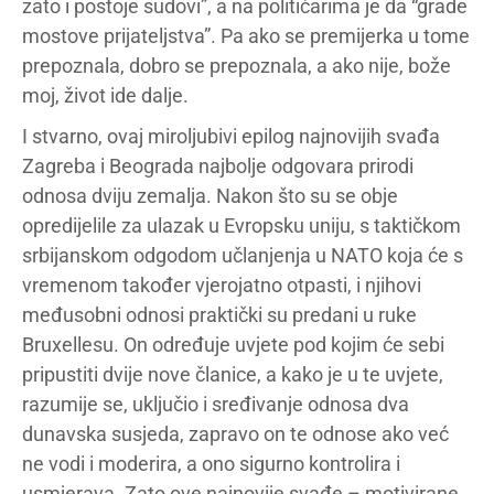
zato i postoje sudovi”, a na političarima je da “grade
mostove prijateljstva”. Pa ako se premijerka u tome
prepoznala, dobro se prepoznala, a ako nije, bože
moj, život ide dalje.
I stvarno, ovaj miroljubivi epilog najnovijih svađa
Zagreba i Beograda najbolje odgovara prirodi
odnosa dviju zemalja. Nakon što su se obje
opredijelile za ulazak u Evropsku uniju, s taktičkom
srbijanskom odgodom učlanjenja u NATO koja će s
vremenom također vjerojatno otpasti, i njihovi
međusobni odnosi praktički su predani u ruke
Bruxellesu. On određuje uvjete pod kojim će sebi
pripustiti dvije nove članice, a kako je u te uvjete,
razumije se, uključio i sređivanje odnosa dva
dunavska susjeda, zapravo on te odnose ako već
ne vodi i moderira, a ono sigurno kontrolira i
usmjerava. Zato ove najnovije svađe – motivirane