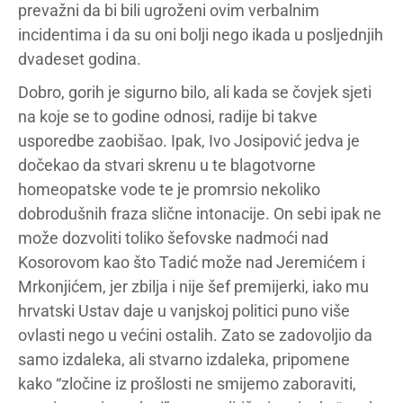
prevažni da bi bili ugroženi ovim verbalnim
incidentima i da su oni bolji nego ikada u posljednjih
dvadeset godina.
Dobro, gorih je sigurno bilo, ali kada se čovjek sjeti
na koje se to godine odnosi, radije bi takve
usporedbe zaobišao. Ipak, Ivo Josipović jedva je
dočekao da stvari skrenu u te blagotvorne
homeopatske vode te je promrsio nekoliko
dobrodušnih fraza slične intonacije. On sebi ipak ne
može dozvoliti toliko šefovske nadmoći nad
Kosorovom kao što Tadić može nad Jeremićem i
Mrkonjićem, jer zbilja i nije šef premijerki, iako mu
hrvatski Ustav daje u vanjskoj politici puno više
ovlasti nego u većini ostalih. Zato se zadovoljio da
samo izdaleka, ali stvarno izdaleka, pripomene
kako “zločine iz prošlosti ne smijemo zaboraviti,