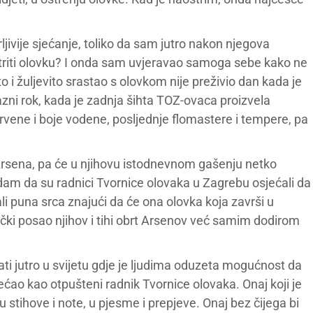
jivije sjećanje, toliko da sam jutro nakon njegova
štriti olovku? I onda sam uvjeravao samoga sebe kako ne
to i žuljevito srastao s olovkom nije preživio dan kada je
zni rok, kada je zadnja šihta TOZ-ovaca proizvela
rvene i boje vodene, posljednje flomastere i tempere, pa
d Arsena, pa će u njihovu istodnevnom gašenju netko
adam da su radnici Tvornice olovaka u Zagrebu osjećali da
vali puna srca znajući da će ona olovka koja završi u
nički posao njihov i tihi obrt Arsenov već samim dodirom
ti jutro u svijetu gdje je ljudima oduzeta mogućnost da
jećao kao otpušteni radnik Tvornice olovaka. Onaj koji je
u stihove i note, u pjesme i prepjeve. Onaj bez čijega bi