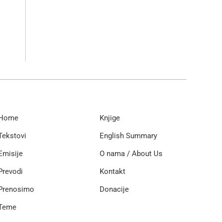
Home
Knjige
Tekstovi
English Summary
Emisije
O nama / About Us
Prevodi
Kontakt
Prenosimo
Donacije
Teme