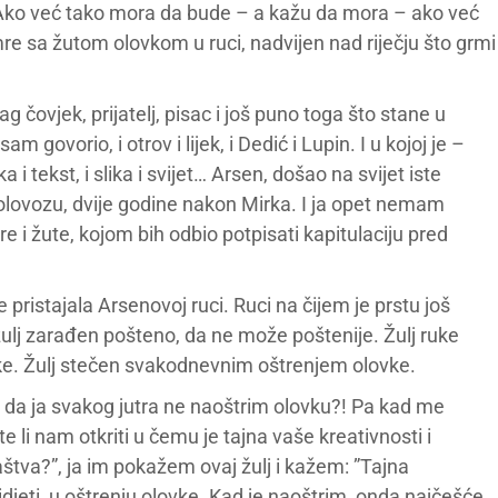
: “Ako već tako mora da bude – a kažu da mora – ako već
e sa žutom olovkom u ruci, nadvijen nad riječju što grmi
 čovjek, prijatelj, pisac i još puno toga što stane u
m govorio, i otrov i lijek, i Dedić i Lupin. I u kojoj je –
 i tekst, i slika i svijet… Arsen, došao na svijet iste
olovozu, dvije godine nakon Mirka. I ja opet nemam
e i žute, kojom bih odbio potpisati kapitulaciju pred
 pristajala Arsenovoj ruci. Ruci na čijem je prstu još
 žulj zarađen pošteno, da ne može poštenije. Žulj ruke
ke. Žulj stečen svakodnevnim oštrenjem olovke.
re da ja svakog jutra ne naoštrim olovku?! Pa kad me
e li nam otkriti u čemu je tajna vaše kreativnosti i
štva?”, ja im pokažem ovaj žulj i kažem: ”Tajna
idjeti, u oštrenju olovke. Kad je naoštrim, onda najčešće