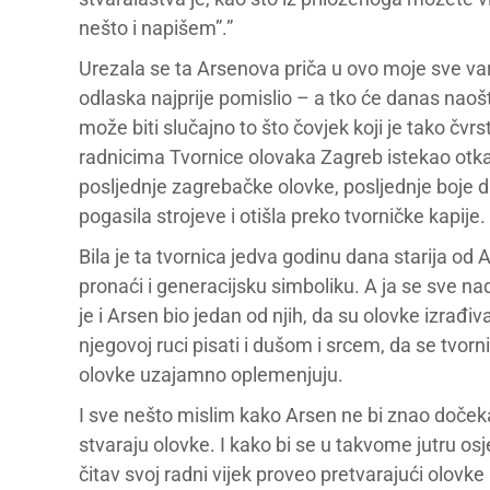
nešto i napišem”.”
Urezala se ta Arsenova priča u ovo moje sve varl
odlaska najprije pomislio – a tko će danas nao
može biti slučajno to što čovjek koji je tako čvrs
radnicima Tvornice olovaka Zagreb istekao otka
posljednje zagrebačke olovke, posljednje boje d
pogasila strojeve i otišla preko tvorničke kapije.
Bila je ta tvornica jedva godinu dana starija o
pronaći i generacijsku simboliku. A ja se sve n
je i Arsen bio jedan od njih, da su olovke izrađi
njegovoj ruci pisati i dušom i srcem, da se tvor
olovke uzajamno oplemenjuju.
I sve nešto mislim kako Arsen ne bi znao dočeka
stvaraju olovke. I kako bi se u takvome jutru os
čitav svoj radni vijek proveo pretvarajući olovke 