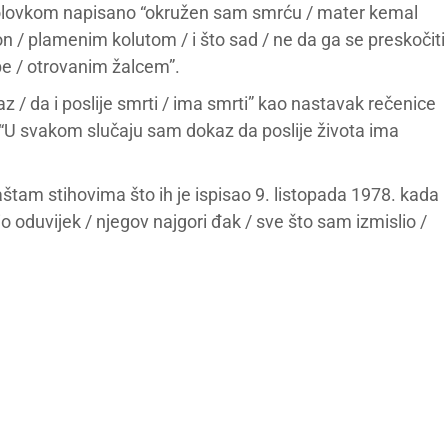
e olovkom napisano “okružen sam smrću / mater kemal
 / plamenim kolutom / i što sad / ne da ga se preskočiti
be / otrovanim žalcem”.
 / da i poslije smrti / ima smrti” kao nastavak rečenice
“U svakom slučaju sam dokaz da poslije života ima
aštam stihovima što ih je ispisao 9. listopada 1978. kada
o oduvijek / njegov najgori đak / sve što sam izmislio /