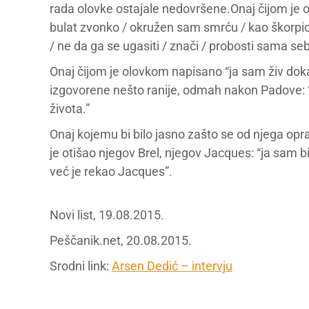
rada olovke ostajale nedovršene.Onaj čijom j
bulat zvonko / okružen sam smrću / kao škorpion
/ ne da ga se ugasiti / znači / probosti sama se
Onaj čijom je olovkom napisano “ja sam živ dokaz
izgovorene nešto ranije, odmah nakon Padove: 
života.”
Onaj kojemu bi bilo jasno zašto se od njega opr
je otišao njegov Brel, njegov Jacques: “ja sam bi
već je rekao Jacques”.
Novi list, 19.08.2015.
Peščanik.net, 20.08.2015.
Srodni link:
Arsen Dedić – intervju