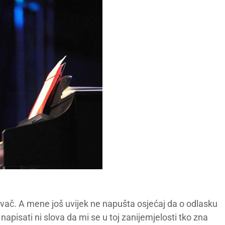
ovač. A mene još uvijek ne napušta osjećaj da o odlasku
apisati ni slova da mi se u toj zanijemjelosti tko zna