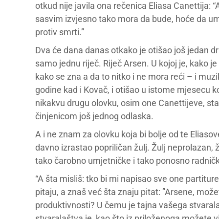
otkud nije javila ona rečenica Eliasa Canettija
sasvim izvjesno tako mora da bude, hoće da umr
protiv smrti.”
Dva će dana danas otkako je otišao još jedan drag
samo jednu riječ. Riječ Arsen. U kojoj je, kako je sa
kako se zna a da to nitko i ne mora reći – i muzika
godine kad i Kovač, i otišao u istome mjesecu k
nikakvu drugu olovku, osim one Canettijeve, star
činjenicom još jednog odlaska.
A i ne znam za olovku koja bi bolje od te Eliasove
davno izrastao popriličan žulj. Žulj neprolazan,
tako čarobno umjetničke i tako ponosno radnič
“A šta misliš: tko bi mi napisao sve one partitu
pitaju, a znaš već šta znaju pitat: ”Arsene, možet
produktivnosti? U čemu je tajna vašega stvarala
stvaralaštva je, kao što iz priloženoga možete v