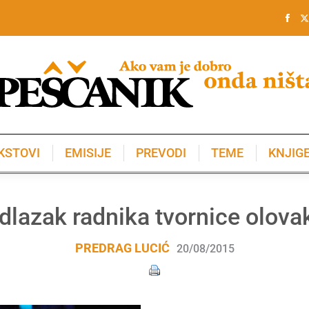
KSTOVI
EMISIJE
PREVODI
TEME
KNJIG
KSTOVI
EMISIJE
PREVODI
TEME
KNJIG
dlazak radnika tvornice olova
PREDRAG LUCIĆ
20/08/2015