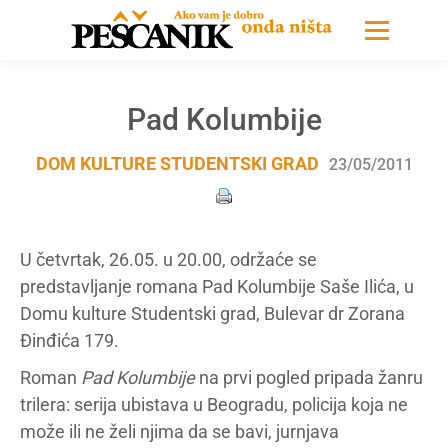
Pad Kolumbije
DOM KULTURE STUDENTSKI GRAD
23/05/2011
U četvrtak, 26.05. u 20.00, održaće se
predstavljanje romana Pad Kolumbije Saše Ilića, u
Domu kulture Studentski grad, Bulevar dr Zorana
Đinđića 179.
Roman
Pad Kolumbije
na prvi pogled pripada žanru
trilera: serija ubistava u Beogradu, policija koja ne
može ili ne želi njima da se bavi, jurnjava