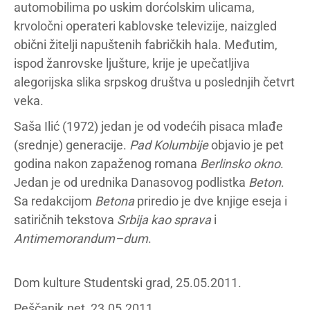
automobilima po uskim dorćolskim ulicama,
krvoločni operateri kablovske televizije, naizgled
obični žitelji napuštenih fabričkih hala. Međutim,
ispod žanrovske ljušture, krije je upečatljiva
alegorijska slika srpskog društva u poslednjih četvrt
veka.
Saša Ilić (1972) jedan je od vodećih pisaca mlađe
(srednje) generacije.
Pad Kolumbije
objavio je pet
godina nakon zapaženog romana
Berlinsko okno
.
Jedan je od urednika Danasovog podlistka
Beton
.
Sa redakcijom
Betona
priredio je dve knjige eseja i
satiričnih tekstova
Srbija
kao
sprava
i
Antimemorandum
–
dum
.
Dom kulture Studentski grad, 25.05.2011.
Peščanik.net, 23.05.2011.