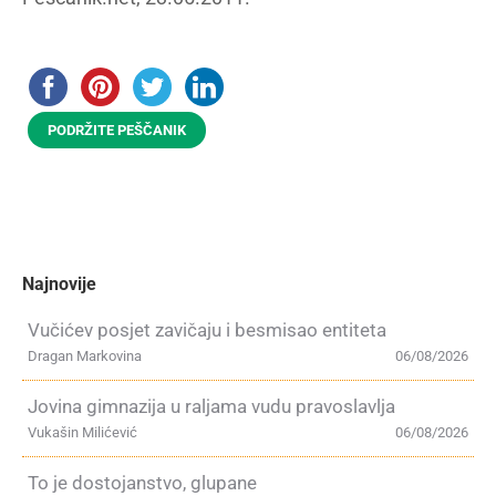
PODRŽITE PEŠČANIK
Najnovije
Vučićev posjet zavičaju i besmisao entiteta
Dragan Markovina
06/08/2026
Jovina gimnazija u raljama vudu pravoslavlja
Vukašin Milićević
06/08/2026
To je dostojanstvo, glupane