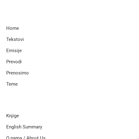
Home
Tekstovi
Emisije
Prevodi
Prenosimo
Teme
Knjige
English Summary
O nama / About Us