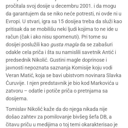
pročitala svoj dosije u decembru 2001. i da mogu
da garantujem da se niko neće potresti, ni ovde ni u
Evropi. U stvari, igra sa 15 dosijea treba da služi kao
pritisak da se mobilišu neki ljudi kojima to ne ide u
račun (čak i ako nisu spomenuti). Pri tome su
dosijei poslužili kao
gusta magla
da se zabašuri
odakle cela priča i šta su namislili savetnik Antić i
predsednik Nikolić. Gustini magle doprinose i
javnosti nepoznata saznanja Komisije koju vodi
Veran Matić, koja se bavi ubistvom novinara Slavka
Ćuruvije. I njen predstavnik je bio kod Markovića u
zatvoru – odatle i potiče priča o pretnjama sa
dosijema.
Tomislav Nikolić kaže da do njega nikada nije
došao zahtev za pomilovanje bivšeg šefa DB, a
čitavu priču u medijima o toj temi okarakterisao je