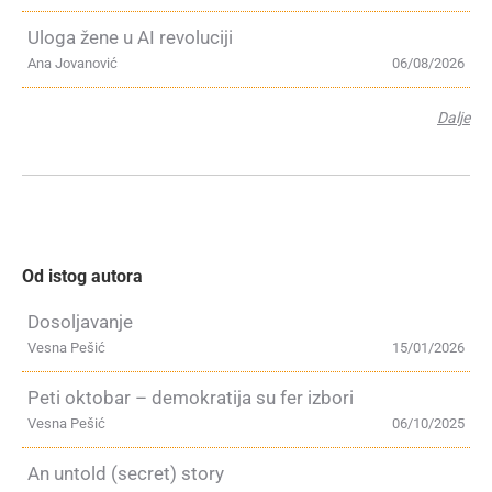
Uloga žene u AI revoluciji
Ana Jovanović
06/08/2026
Dalje
Od istog autora
Dosoljavanje
Vesna Pešić
15/01/2026
Peti oktobar – demokratija su fer izbori
Vesna Pešić
06/10/2025
An untold (secret) story