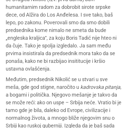
humanitarnim radom za dobrobit sirote srpske
dece, od Alžira do Los Anđelesa. I sve tako, baš
lepo, po zakonu. Poverovali smo da smo dobili
predsednika kome nimalo ne smeta da bude
„engleska kraljica“, za koju Boris Tadić nije hteo ni
da čuje. Tako je spolja izgledalo. Ja sam među
prvima insistirala da predsednik mora tako da se
ponaša, kako ne bi razbijao insititucije i kršio
ustavna ovlašćenja.
Međutim, predsednik Nikolić se u stvari u sve
meša, gde god stigne, naročito u
kadrovska pitanja
,
a bogami i politička. Njegovo mešanje je takvo da
se može reći: ako on uspe – Srbija neće. Vratio bi je
tamo gde je bila, daleko od Evrope, civilizacije i
normalnog života, a mnogo bliže njegovim snu o
Srbiji kao ruskoj guberniji. Izgleda da je baš sada