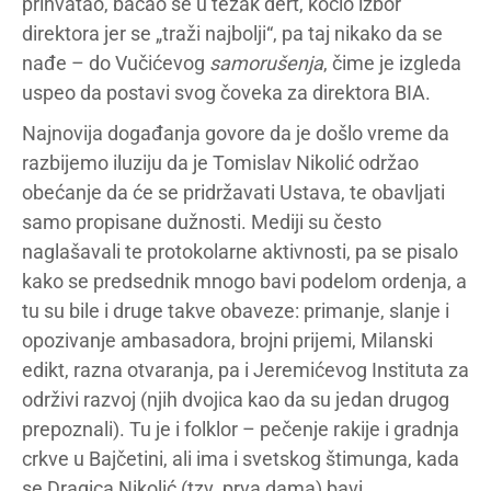
prihvatao, bacao se u težak dert, kočio izbor
direktora jer se „traži najbolji“, pa taj nikako da se
nađe – do Vučićevog
samorušenja
, čime je izgleda
uspeo da postavi svog čoveka za direktora BIA.
Najnovija događanja govore da je došlo vreme da
razbijemo iluziju da je Tomislav Nikolić održao
obećanje da će se pridržavati Ustava, te obavljati
samo propisane dužnosti. Mediji su često
naglašavali te protokolarne aktivnosti, pa se pisalo
kako se predsednik mnogo bavi podelom ordenja, a
tu su bile i druge takve obaveze: primanje, slanje i
opozivanje ambasadora, brojni prijemi, Milanski
edikt, razna otvaranja, pa i Jeremićevog Instituta za
održivi razvoj (njih dvojica kao da su jedan drugog
prepoznali). Tu je i folklor – pečenje rakije i gradnja
crkve u Bajčetini, ali ima i svetskog štimunga, kada
se Dragica Nikolić (tzv. prva dama) bavi