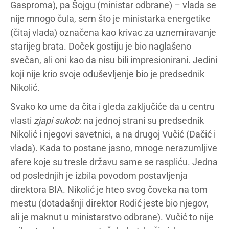
Gasproma), pa Šojgu (ministar odbrane) – vlada se
nije mnogo čula, sem što je ministarka energetike
(čitaj vlada) označena kao krivac za uznemiravanje
starijeg brata. Doček gostiju je bio naglašeno
svečan, ali oni kao da nisu bili impresionirani. Jedini
koji nije krio svoje oduševljenje bio je predsednik
Nikolić.
Svako ko ume da čita i gleda zaključiće da u centru
vlasti
zjapi sukob
: na jednoj strani su predsednik
Nikolić i njegovi savetnici, a na drugoj Vučić (Dačić i
vlada). Kada to postane jasno, mnoge nerazumljive
afere koje su tresle državu same se raspliću. Jedna
od poslednjih je izbila povodom postavljenja
direktora BIA. Nikolić je hteo svog čoveka na tom
mestu (dotadašnji direktor Rodić jeste bio njegov,
ali je maknut u ministarstvo odbrane). Vučić to nije