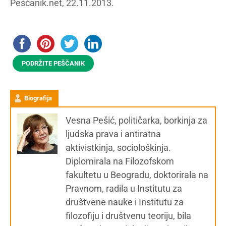
Peščanik.net, 22.11.2013.
PODRŽITE PEŠČANIK
Biografija
Vesna Pešić, političarka, borkinja za
ljudska prava i antiratna
aktivistkinja, sociološkinja.
Diplomirala na Filozofskom
fakultetu u Beogradu, doktorirala na
Pravnom, radila u Institutu za
društvene nauke i Institutu za
filozofiju i društvenu teoriju, bila