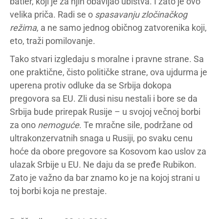
batler, koji je za njih obavljao ubistva. I zato je ovo
velika priča. Radi se o
spasavanju zločinačkog
režima
, a ne samo jednog običnog zatvorenika koji,
eto, traži pomilovanje.
Tako stvari izgledaju s moralne i pravne strane. Sa
one praktične, čisto političke strane, ova ujdurma je
uperena protiv odluke da se Srbija dokopa
pregovora sa EU. Zli dusi nisu nestali i bore se da
Srbija bude prirepak Rusije – u svojoj večnoj borbi
za ono
nemoguće
. Te mračne sile, podržane od
ultrakonzervatnih snaga u Rusiji, po svaku cenu
hoće da obore pregovore sa Kosovom kao uslov za
ulazak Srbije u EU. Ne daju da se pređe Rubikon.
Zato je važno da bar znamo ko je na kojoj strani u
toj borbi koja ne prestaje.