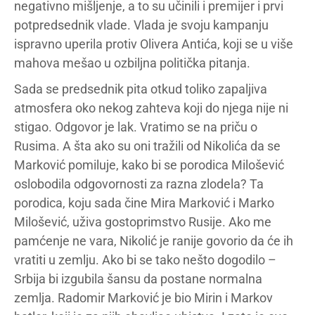
negativno mišljenje, a to su učinili i premijer i prvi
potpredsednik vlade. Vlada je svoju kampanju
ispravno uperila protiv Olivera Antića, koji se u više
mahova mešao u ozbiljna politička pitanja.
Sada se predsednik pita otkud toliko zapaljiva
atmosfera oko nekog zahteva koji do njega nije ni
stigao. Odgovor je lak. Vratimo se na priču o
Rusima. A šta ako su oni tražili od Nikolića da se
Marković pomiluje, kako bi se porodica Milošević
oslobodila odgovornosti za razna zlodela? Ta
porodica, koju sada čine Mira Marković i Marko
Milošević, uživa gostoprimstvo Rusije. Ako me
pamćenje ne vara, Nikolić je ranije govorio da će ih
vratiti u zemlju. Ako bi se tako nešto dogodilo –
Srbija bi izgubila šansu da postane normalna
zemlja. Radomir Marković je bio Mirin i Markov