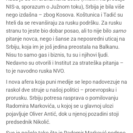
NIS-a, sporazum o Južnom toku), Srbija je bila više
nego izdašna – zbog Kosova. Koštunica i Tadić su
hteli da se revanširaju za rusku podršku. Za rusku
stranu to jeste bio dobar posao, ali to nije bilo
samo
pitanje novca, nego i šanse za neposredni uticaj na
Srbiju, koja im je još jedina preostala na Balkanu.
Nisu to samo gas i biznis, tu su i njihovi ljudi.
Nedavno su otvorili i Institut za strateška pitanja –
to je navodno ruska NVO.
I nova afera koja puni medije se lepo nadovezuje na
raskol dve struje u našoj politici – proevropsku i
prorusku. Srbiju potresa rasprava o pomilovanju
Radomira Markovića, u kojoj se u glavnoj ulozi
pojavljuje Oliver Antić, dok u njenoj pozadini stoji
predsednik Nikolić.
Sve je počelo tako što je Radomir Marković podneo