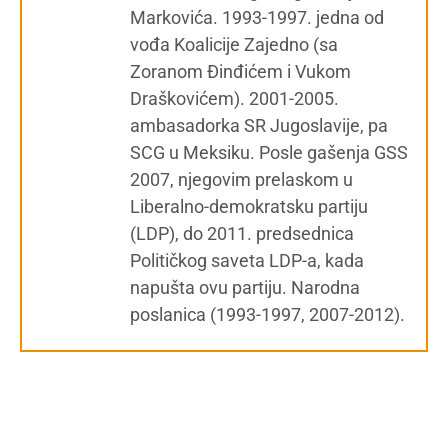
Markovića. 1993-1997. jedna od
vođa Koalicije Zajedno (sa
Zoranom Đinđićem i Vukom
Draškovićem). 2001-2005.
ambasadorka SR Jugoslavije, pa
SCG u Meksiku. Posle gašenja GSS
2007, njegovim prelaskom u
Liberalno-demokratsku partiju
(LDP), do 2011. predsednica
Političkog saveta LDP-a, kada
napušta ovu partiju. Narodna
poslanica (1993-1997, 2007-2012).