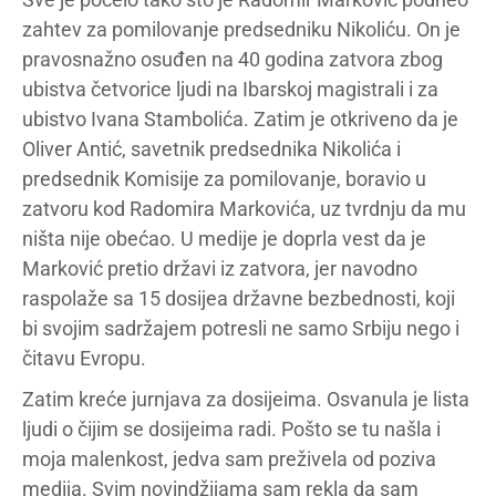
zahtev za pomilovanje predsedniku Nikoliću. On je
pravosnažno osuđen na 40 godina zatvora zbog
ubistva četvorice ljudi na Ibarskoj magistrali i za
ubistvo Ivana Stambolića. Zatim je otkriveno da je
Oliver Antić, savetnik predsednika Nikolića i
predsednik Komisije za pomilovanje, boravio u
zatvoru kod Radomira Markovića, uz tvrdnju da mu
ništa nije obećao. U medije je doprla vest da je
Marković pretio državi iz zatvora, jer navodno
raspolaže sa 15 dosijea državne bezbednosti, koji
bi svojim sadržajem potresli ne samo Srbiju nego i
čitavu Evropu.
Zatim kreće jurnjava za dosijeima. Osvanula je lista
ljudi o čijim se dosijeima radi. Pošto se tu našla i
moja malenkost, jedva sam preživela od poziva
medija. Svim novindžijama sam rekla da sam