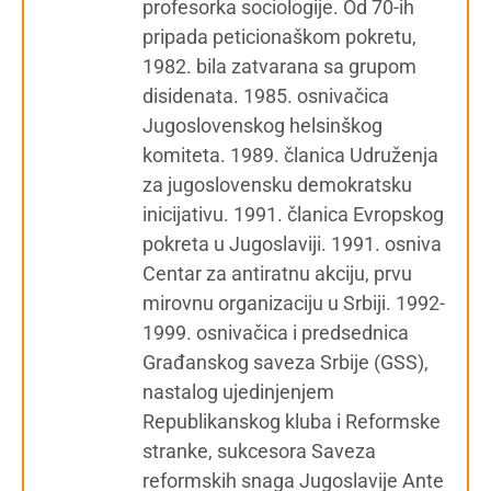
profesorka sociologije. Od 70-ih
pripada peticionaškom pokretu,
1982. bila zatvarana sa grupom
disidenata. 1985. osnivačica
Jugoslovenskog helsinškog
komiteta. 1989. članica Udruženja
za jugoslovensku demokratsku
inicijativu. 1991. članica Evropskog
pokreta u Jugoslaviji. 1991. osniva
Centar za antiratnu akciju, prvu
mirovnu organizaciju u Srbiji. 1992-
1999. osnivačica i predsednica
Građanskog saveza Srbije (GSS),
nastalog ujedinjenjem
Republikanskog kluba i Reformske
stranke, sukcesora Saveza
reformskih snaga Jugoslavije Ante