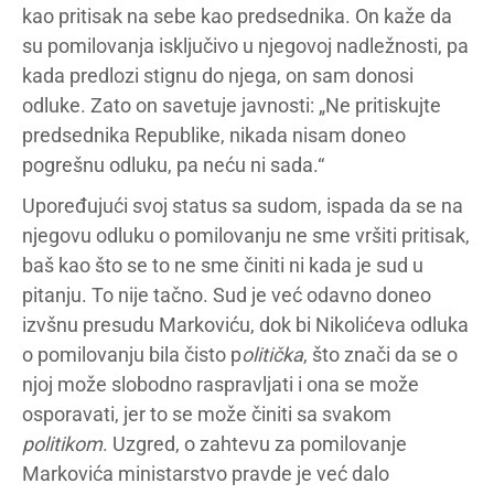
kao pritisak na sebe kao predsednika. On kaže da
su pomilovanja isključivo u njegovoj nadležnosti, pa
kada predlozi stignu do njega, on sam donosi
odluke. Zato on savetuje javnosti: „Ne pritiskujte
predsednika Republike, nikada nisam doneo
pogrešnu odluku, pa neću ni sada.“
Upoređujući svoj status sa sudom, ispada da se na
njegovu odluku o pomilovanju ne sme vršiti pritisak,
baš kao što se to ne sme činiti ni kada je sud u
pitanju. To nije tačno. Sud je već odavno doneo
izvšnu presudu Markoviću, dok bi Nikolićeva odluka
o pomilovanju bila čisto p
olitička
, što znači da se o
njoj može slobodno raspravljati i ona se može
osporavati, jer to se može činiti sa svakom
politikom
. Uzgred, o zahtevu za pomilovanje
Markovića ministarstvo pravde je već dalo