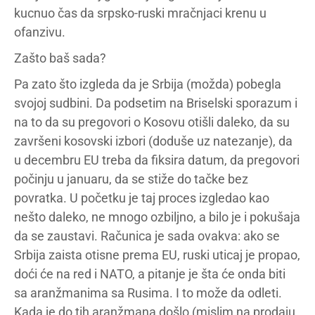
kucnuo čas da srpsko-ruski mračnjaci krenu u
ofanzivu.
Zašto baš sada?
Pa zato što izgleda da je Srbija (možda) pobegla
svojoj sudbini. Da podsetim na Briselski sporazum i
na to da su pregovori o Kosovu otišli daleko, da su
završeni kosovski izbori (doduše uz natezanje), da
u decembru EU treba da fiksira datum, da pregovori
počinju u januaru, da se stiže do tačke bez
povratka. U početku je taj proces izgledao kao
nešto daleko, ne mnogo ozbiljno, a bilo je i pokušaja
da se zaustavi. Računica je sada ovakva: ako se
Srbija zaista otisne prema EU, ruski uticaj je propao,
doći će na red i NATO, a pitanje je šta će onda biti
sa aranžmanima sa Rusima. I to može da odleti.
Kada je do tih aranžmana došlo (mislim na prodaju