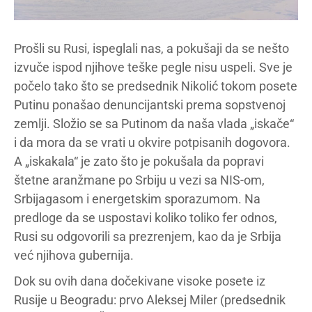
Prošli su Rusi, ispeglali nas, a pokušaji da se nešto
izvuče ispod njihove teške pegle nisu uspeli. Sve je
počelo tako što se predsednik Nikolić tokom posete
Putinu ponašao denuncijantski prema sopstvenoj
zemlji. Složio se sa Putinom da naša vlada „iskače“
i da mora da se vrati u okvire potpisanih dogovora.
A „iskakala“ je zato što je pokušala da popravi
štetne aranžmane po Srbiju u vezi sa NIS-om,
Srbijagasom i energetskim sporazumom. Na
predloge da se uspostavi koliko toliko fer odnos,
Rusi su odgovorili sa prezrenjem, kao da je Srbija
već njihova gubernija.
Dok su ovih dana dočekivane visoke posete iz
Rusije u Beogradu: prvo Aleksej Miler (predsednik