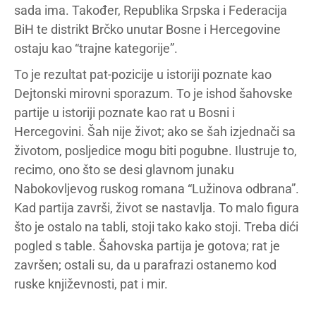
sada ima. Također, Republika Srpska i Federacija
BiH te distrikt Brčko unutar Bosne i Hercegovine
ostaju kao “trajne kategorije”.
To je rezultat pat-pozicije u istoriji poznate kao
Dejtonski mirovni sporazum. To je ishod šahovske
partije u istoriji poznate kao rat u Bosni i
Hercegovini. Šah nije život; ako se šah izjednači sa
životom, posljedice mogu biti pogubne. Ilustruje to,
recimo, ono što se desi glavnom junaku
Nabokovljevog ruskog romana “Lužinova odbrana”.
Kad partija završi, život se nastavlja. To malo figura
što je ostalo na tabli, stoji tako kako stoji. Treba dići
pogled s table. Šahovska partija je gotova; rat je
završen; ostali su, da u parafrazi ostanemo kod
ruske književnosti, pat i mir.