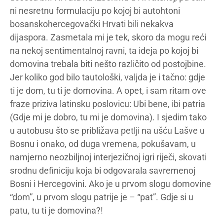
ni nesretnu formulaciju po kojoj bi autohtoni
bosanskohercegovački Hrvati bili nekakva
dijaspora. Zasmetala mi je tek, skoro da mogu reći
na nekoj sentimentalnoj ravni, ta ideja po kojoj bi
domovina trebala biti nešto različito od postojbine.
Jer koliko god bilo tautološki, valjda je i tačno: gdje
ti je dom, tu ti je domovina. A opet, i sam ritam ove
fraze priziva latinsku poslovicu: Ubi bene, ibi patria
(Gdje mi je dobro, tu mi je domovina). I sjedim tako
u autobusu što se približava petlji na ušću Lašve u
Bosnu i onako, od duga vremena, pokušavam, u
namjerno neozbiljnoj interjezičnoj igri riječi, skovati
srodnu definiciju koja bi odgovarala savremenoj
Bosni i Hercegovini. Ako je u prvom slogu domovine
“dom”, u prvom slogu patrije je – “pat”. Gdje si u
patu, tu ti je domovina?!