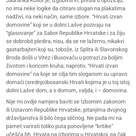
Jadranka Kosor je, izgubivši ih, prešla u opoziciju,
no ima neke logike da citirani slogan na plakatima
nadživi, na neki način, same izbore. “Hrvati izvan
domovine” koji se u dolini Lašve pozivaju na
“glasovanje” za Sabor Republike Hrvatske i za čiju
se dobrobit pledira, nisu, da se ne lažemo, nikakvi
gastarbajteri koji su, tobože, iz Splita ili Slavonskog
Broda došli u Vitez i Busovaču u potrazi za boljim
životom i koricom kruha; naprotiv, “Hrvati izvan
domovine” na koje se cilja tim sloganom su upravo
domaći (srednjo)bosanski Hrvati kojima je u toj istoj
dolini Lašve dom, a s domom, valjda, i – domovina.
Nije mi ovdje namjera baviti se Izbornim zakonom
ili Ustavom Republike Hrvatske, pitanjima dvojnog
državljanstva ili bilo čega sličnog. Ne pada mi na
pamet varirati toliko puta ponovljene “kritike”
učešća bh. Hrvata na izborima u Hrvatskoj, pa čak