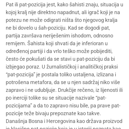
Pat ili pat-pozicija jest, kako šahisti znaju, situacija u
kojoj kralj nije direktno napadnut, ali igrač koji je na
potezu ne može odigrati ništa što njegovog kralja
ne bi dovelo u šah-poziciju. Kad se dogodi pat,
partija završava neriješenim ishodom, odnosno
remijem. Šahista koji shvati da je inferioran u
određenoj partiji i da vrlo teško može pobijediti,
često će pokušati da se stavi u pat-poziciju da bi
izbjegao poraz. U žurnalističkoj i analitičkoj praksi
“pat-pozicija” je postala toliko ustaljena, izlizana i
potrošena metafora, da se u njen sadržaj niko više
zapravo i ne udubljuje. Drukčije rečeno, iz lijenosti ili
po inerciji tolike su se situacije nazivale “pat-
pozicijama” a da to zapravo nisu bile, pa prave pat-
pozicije teže bivaju prepoznate kao takve.
Današnja Bosna i Hercegovina kao država proizvod
je klasične pat-pozicije koja je u istoriji poznata kao