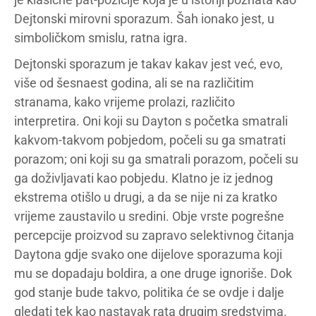
Dejtonski mirovni sporazum. Šah ionako jest, u
simboličkom smislu, ratna igra.
Dejtonski sporazum je takav kakav jest već, evo,
više od šesnaest godina, ali se na različitim
stranama, kako vrijeme prolazi, različito
interpretira. Oni koji su Dayton s početka smatrali
kakvom-takvom pobjedom, počeli su ga smatrati
porazom; oni koji su ga smatrali porazom, počeli su
ga doživljavati kao pobjedu. Klatno je iz jednog
ekstrema otišlo u drugi, a da se nije ni za kratko
vrijeme zaustavilo u sredini. Obje vrste pogrešne
percepcije proizvod su zapravo selektivnog čitanja
Daytona gdje svako one dijelove sporazuma koji
mu se dopadaju boldira, a one druge ignoriše. Dok
god stanje bude takvo, politika će se ovdje i dalje
gledati tek kao nastavak rata drugim sredstvima.