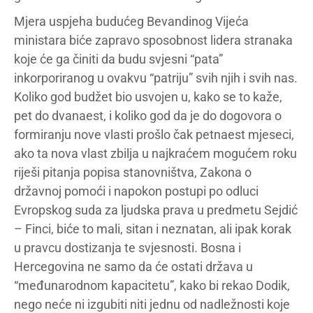
Mjera uspjeha budućeg Bevandinog Vijeća
ministara biće zapravo sposobnost lidera stranaka
koje će ga činiti da budu svjesni “pata”
inkorporiranog u ovakvu “patriju” svih njih i svih nas.
Koliko god budžet bio usvojen u, kako se to kaže,
pet do dvanaest, i koliko god da je do dogovora o
formiranju nove vlasti prošlo čak petnaest mjeseci,
ako ta nova vlast zbilja u najkraćem mogućem roku
riješi pitanja popisa stanovništva, Zakona o
državnoj pomoći i napokon postupi po odluci
Evropskog suda za ljudska prava u predmetu Sejdić
– Finci, biće to mali, sitan i neznatan, ali ipak korak
u pravcu dostizanja te svjesnosti. Bosna i
Hercegovina ne samo da će ostati država u
“međunarodnom kapacitetu”, kako bi rekao Dodik,
nego neće ni izgubiti niti jednu od nadležnosti koje