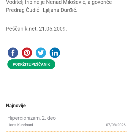
Voditelj tribine je Nenad Milošević, a govoriće
Predrag Čudić i Ljiljana Đurđić.
Peščanik.net, 21.05.2009.
PODRŽITE PEŠČANIK
Najnovije
Hipercionizam, 2. deo
Hans Kundnani
07/08/2026