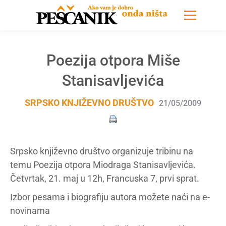
Poezija otpora Miše
Stanisavljevića
SRPSKO KNJIŽEVNO DRUŠTVO
21/05/2009
Srpsko književno društvo organizuje tribinu na
temu Poezija otpora Miodraga Stanisavljevića.
Četvrtak, 21. maj u 12h, Francuska 7, prvi sprat.
Izbor pesama i biografiju autora možete naći na e-
novinama