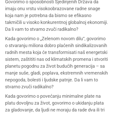
Govorimo o sposobnosti Sjedinjenih Država da
imaju onu vrstu visokoobrazovane radne snage
koja nam je potrebna da bismo se efikasno
takmičili u visoko konkurentnoj globalnoj ekonomiji.
Da li vam to stvarno zvuči radikalno?
Kada govorimo o „Zelenom novom dilu“, govorimo
o stvaranju miliona dobro plaćenih sindikalizovanih
radnih mesta koja će transformisati naš energetski
sistem, zaštititi nas od klimatskih promena i stvoriti
planetu pogodnu za život budućih generacija – sa
manje suše, gladi, poplava, ekstremnih vremenskih
nepogoda, bolesti i ljudske patnje. Da li vam to
stvarno zvuči radikalno?
Kada govorimo o povećanju minimalne plate na
platu dovoljnu za život, govorimo o ukidanju plata
za gladovanje, da ljudi ne moraju da rade dva ili tri