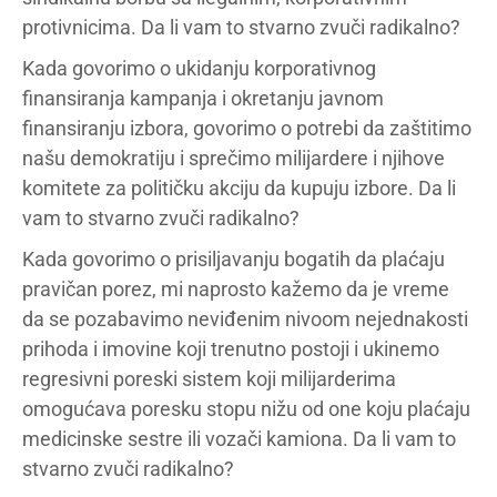
protivnicima. Da li vam to stvarno zvuči radikalno?
Kada govorimo o ukidanju korporativnog
finansiranja kampanja i okretanju javnom
finansiranju izbora, govorimo o potrebi da zaštitimo
našu demokratiju i sprečimo milijardere i njihove
komitete za političku akciju da kupuju izbore. Da li
vam to stvarno zvuči radikalno?
Kada govorimo o prisiljavanju bogatih da plaćaju
pravičan porez, mi naprosto kažemo da je vreme
da se pozabavimo neviđenim nivoom nejednakosti
prihoda i imovine koji trenutno postoji i ukinemo
regresivni poreski sistem koji milijarderima
omogućava poresku stopu nižu od one koju plaćaju
medicinske sestre ili vozači kamiona. Da li vam to
stvarno zvuči radikalno?