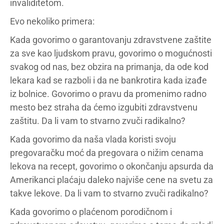
invaliditetom.
Evo nekoliko primera:
Kada govorimo o garantovanju zdravstvene zaštite
za sve kao ljudskom pravu, govorimo o mogućnosti
svakog od nas, bez obzira na primanja, da ode kod
lekara kad se razboli i da ne bankrotira kada izađe
iz bolnice. Govorimo o pravu da promenimo radno
mesto bez straha da ćemo izgubiti zdravstvenu
zaštitu. Da li vam to stvarno zvuči radikalno?
Kada govorimo da naša vlada koristi svoju
pregovaračku moć da pregovara o nižim cenama
lekova na recept, govorimo o okončanju apsurda da
Amerikanci plaćaju daleko najviše cene na svetu za
takve lekove. Da li vam to stvarno zvuči radikalno?
Kada govorimo o plaćenom porodičnom i