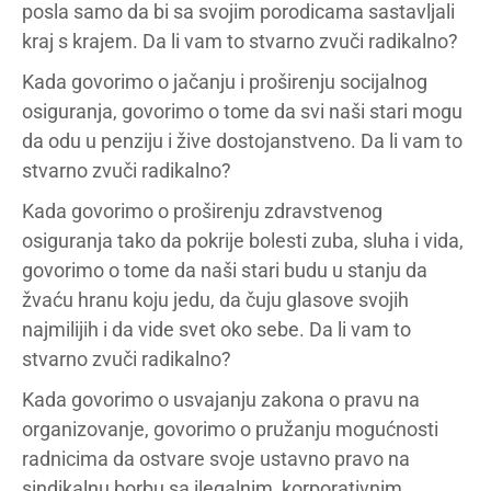
posla samo da bi sa svojim porodicama sastavljali
kraj s krajem. Da li vam to stvarno zvuči radikalno?
Kada govorimo o jačanju i proširenju socijalnog
osiguranja, govorimo o tome da svi naši stari mogu
da odu u penziju i žive dostojanstveno. Da li vam to
stvarno zvuči radikalno?
Kada govorimo o proširenju zdravstvenog
osiguranja tako da pokrije bolesti zuba, sluha i vida,
govorimo o tome da naši stari budu u stanju da
žvaću hranu koju jedu, da čuju glasove svojih
najmilijih i da vide svet oko sebe. Da li vam to
stvarno zvuči radikalno?
Kada govorimo o usvajanju zakona o pravu na
organizovanje, govorimo o pružanju mogućnosti
radnicima da ostvare svoje ustavno pravo na
sindikalnu borbu sa ilegalnim, korporativnim