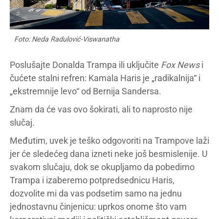
Foto: Neda Radulović-Viswanatha
Poslušajte Donalda Trampa ili uključite
Fox News
i
čućete stalni refren: Kamala Haris je „radikalnija“ i
„ekstremnije levo“ od Bernija Sandersa.
Znam da će vas ovo šokirati, ali to naprosto nije
slučaj.
Međutim, uvek je teško odgovoriti na Trampove laži
jer će sledećeg dana izneti neke još besmislenije. U
svakom slučaju, dok se okupljamo da pobedimo
Trampa i izaberemo potpredsednicu Haris,
dozvolite mi da vas podsetim samo na jednu
jednostavnu činjenicu: uprkos onome što vam