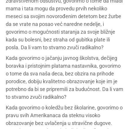
zdravstvenom odsustvu, govorimo o tome da mladi
mama i tata mogu da provedu prvih nekoliko
meseci sa svojim novorođenim detetom bez žurbe
da se vrate na posao već naredne nedelje, i
govorimo o mogućnosti staranja za svoje bližnje
kada su bolesni, bez straha od gubitka plate ili
posla. Da li vam to stvarno zvuči radikalno?
Kada govorimo o jačanju javnog školstva, dečijeg
boravka i pristojnim platama nastavnika, govorimo
o tome da sva naša deca, bez obzira na prihode
porodice, dobiju kvalitetno obrazovanje koje im je
potrebno da bi se pripremili za budućnost. Da li vam
to stvarno zvuči radikalno?
Kada govorimo o koledžu bez školarine, govorimo o
pravu svih Amerikanaca da steknu visoko
obrazovanje bez uvlačenja u stravične dugove.