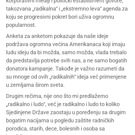
korporativni mediji i politički establišment govore,
takozvana „radikalna“ i „ekstremno leva“ agenda za
koju se progresivni pokret bori uživa ogromnu
popularnost.
Anketa za anketom pokazuje da naše ideje
podržava ogromna većina Amerikanaca koji imaju
ludu ideju da bi možda, samo možda, vlada trebalo
da predstavlja potrebe svih nas, a ne samo bogatih
donatora kampanje. Takođe je važno razumeti da
su mnoge od ovih „radikalnih“ ideja već primenjene
u zemljama širom sveta.
Drugim rečima, nije ono što mi predlažemo
„radikalno i ludo“, već je radikalno i ludo to koliko
Sjedinjene Države zaostaju u poređenju sa drugim
bogatim nacijama u pogledu zaštite radničkih
porodica, starih, dece, bolesnih i osoba sa