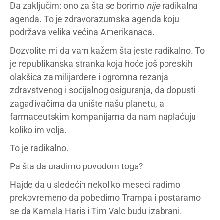
Da zaključim: ono za šta se borimo
nije
radikalna
agenda. To je zdravorazumska agenda koju
podržava velika većina Amerikanaca.
Dozvolite mi da vam kažem šta jeste radikalno. To
je republikanska stranka koja hoće još poreskih
olakšica za milijardere i ogromna rezanja
zdravstvenog i socijalnog osiguranja, da dopusti
zagađivačima da unište našu planetu, a
farmaceutskim kompanijama da nam naplaćuju
koliko im volja.
To je radikalno.
Pa šta da uradimo povodom toga?
Hajde da u sledećih nekoliko meseci radimo
prekovremeno da pobedimo Trampa i postaramo
se da Kamala Haris i Tim Valc budu izabrani.