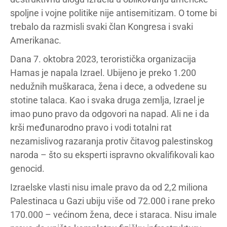
spoljne i vojne politike nije antisemitizam. O tome bi
trebalo da razmisli svaki član Kongresa i svaki
Amerikanac.
Dana 7. oktobra 2023, teroristička organizacija
Hamas je napala Izrael. Ubijeno je preko 1.200
nedužnih muškaraca, žena i dece, a odvedene su
stotine talaca. Kao i svaka druga zemlja, Izrael je
imao puno pravo da odgovori na napad. Ali ne i da
krši međunarodno pravo i vodi totalni rat
nezamislivog razaranja protiv čitavog palestinskog
naroda – što su eksperti ispravno okvalifikovali kao
genocid.
Izraelske vlasti nisu imale pravo da od 2,2 miliona
Palestinaca u Gazi ubiju više od 72.000 i rane preko
170.000 – većinom žena, dece i staraca. Nisu imale