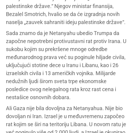
palestinske države.“ Njegov ministar finansija,
Bezalel Smotrich, hvalio se da će izgradnja novih
naselja „zauvek sahraniti ideju palestinske države“.
Sada znamo da je Netanyahu ubedio Trumpa da
započne nepotrebni protivustavni rat protiv Irana. U
sukobu kojim su prekršene mnoge odredbe
međunarodnog prava već su poginule hiljade civila,
uključujući stotine dece u Iranu i Libanu, kao i 26
izraelskih civila i 13 američkih vojnika. Milijarde
nedužnih ljudi širom sveta trpe ekonomske
posledice ovog nelegalnog rata kroz rast cena i
nestašice osnovnih dobara.
Ali Gaza nije bila dovoljna za Netanyahua. Nije bio
dovoljan ni Iran. Izrael je u međuvremenu započeo
rat kojim se širi na teritoriju Libana. U novom ratu je
već poginulo više od 2.000 ljudi, a Izrael je okupirao