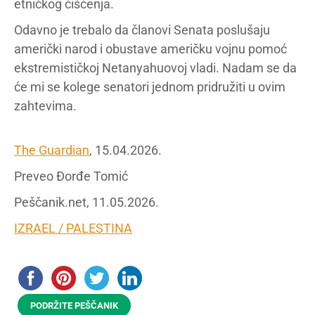
etničkog čišćenja.
Odavno je trebalo da članovi Senata poslušaju
američki narod i obustave američku vojnu pomoć
ekstremističkoj Netanyahuovoj vladi. Nadam se da
će mi se kolege senatori jednom pridružiti u ovim
zahtevima.
The Guardian
, 15.04.2026.
Preveo Đorđe Tomić
Peščanik.net, 11.05.2026.
IZRAEL / PALESTINA
PODRŽITE PEŠČANIK