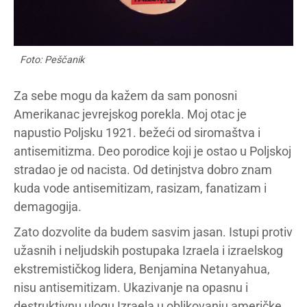
Foto: Peščanik
Za sebe mogu da kažem da sam ponosni
Amerikanac jevrejskog porekla. Moj otac je
napustio Poljsku 1921. bežeći od siromaštva i
antisemitizma. Deo porodice koji je ostao u Poljskoj
stradao je od nacista. Od detinjstva dobro znam
kuda vode antisemitizam, rasizam, fanatizam i
demagogija.
Zato dozvolite da budem sasvim jasan. Istupi protiv
užasnih i neljudskih postupaka Izraela i izraelskog
ekstremističkog lidera, Benjamina Netanyahua,
nisu antisemitizam. Ukazivanje na opasnu i
destruktivnu ulogu Izraela u oblikovanju američke