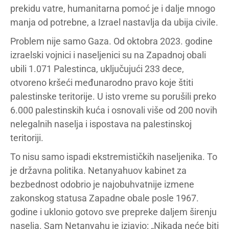
prekidu vatre, humanitarna pomoć je i dalje mnogo
manja od potrebne, a Izrael nastavlja da ubija civile.
Problem nije samo Gaza. Od oktobra 2023. godine
izraelski vojnici i naseljenici su na Zapadnoj obali
ubili 1.071 Palestinca, uključujući 233 dece,
otvoreno kršeći međunarodno pravo koje štiti
palestinske teritorije. U isto vreme su porušili preko
6.000 palestinskih kuća i osnovali više od 200 novih
nelegalnih naselja i ispostava na palestinskoj
teritoriji.
To nisu samo ispadi ekstremističkih naseljenika. To
je državna politika. Netanyahuov kabinet za
bezbednost odobrio je najobuhvatnije izmene
zakonskog statusa Zapadne obale posle 1967.
godine i uklonio gotovo sve prepreke daljem širenju
naselja. Sam Netanyahu je izjavio: „Nikada neće biti