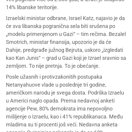
14% libanske teritorije.
Izraelski ministar odbrane, Israel Katz, najavio je da
će sva libanska pogranična sela biti srušena po
„modelu primenjenom u Gazi“ – tim rečima. Bezalel
Smotrich, ministar finansija, upozorio je da će
Dahije, predgrađe južnog Bejruta, uskoro „izgledati
kao Kan Junis“ – grad u Gazi koji je Izrael sravnio sa
zemljom. To nije pretnja. To je obećanje.
Posle užasnih i protivzakonitih postupaka
Netanyahuove vlade u poslednje tri godine,
američkom narodu je svega dosta. Podrška Izraelu
u Americi naglo opada. Prema nedavnoj anketi
agencije Pew, 80% demokrata
ima nepovoljno
mišljenje o Izraelu, kao i 41% republikanaca. Među
mladima su ti procenti još veći. Nedavna anketa