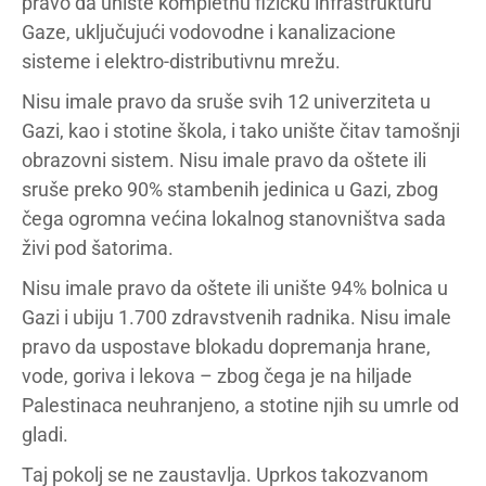
pravo da unište kompletnu fizičku infrastrukturu
Gaze, uključujući vodovodne i kanalizacione
sisteme i elektro-distributivnu mrežu.
Nisu imale pravo da sruše svih 12 univerziteta u
Gazi, kao i stotine škola, i tako unište čitav tamošnji
obrazovni sistem. Nisu imale pravo da oštete ili
sruše preko 90% stambenih jedinica u Gazi, zbog
čega ogromna većina lokalnog stanovništva sada
živi pod šatorima.
Nisu imale pravo da oštete ili unište 94% bolnica u
Gazi i ubiju 1.700 zdravstvenih radnika. Nisu imale
pravo da uspostave blokadu dopremanja hrane,
vode, goriva i lekova – zbog čega je na hiljade
Palestinaca neuhranjeno, a stotine njih su umrle od
gladi.
Taj pokolj se ne zaustavlja. Uprkos takozvanom