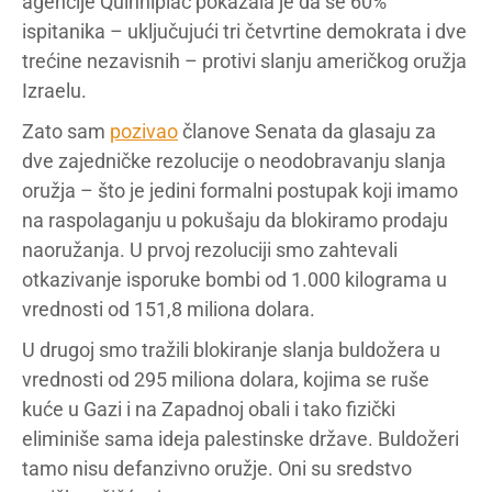
agencije Quinnipiac pokazala je da se 60%
ispitanika – uključujući tri četvrtine demokrata i dve
trećine nezavisnih – protivi slanju američkog oružja
Izraelu.
Zato sam
pozivao
članove Senata da glasaju za
dve zajedničke rezolucije o neodobravanju slanja
oružja – što je jedini formalni postupak koji imamo
na raspolaganju u pokušaju da blokiramo prodaju
naoružanja. U prvoj rezoluciji smo zahtevali
otkazivanje isporuke bombi od 1.000 kilograma u
vrednosti od 151,8 miliona dolara.
U drugoj smo tražili blokiranje slanja buldožera u
vrednosti od 295 miliona dolara, kojima se ruše
kuće u Gazi i na Zapadnoj obali i tako fizički
eliminiše sama ideja palestinske države. Buldožeri
tamo nisu defanzivno oružje. Oni su sredstvo