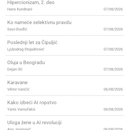
Hipercionizam, 2. deo
Hans Kundnani
07/08/2026
Ko nameće selektivnu pravdu
Savo Đurđić
07/08/2026
Poslednji let za Čipuljić
Ljubodrag Stojadinović
07/08/2026
Oluja u Beogradu
Dejan Ilić
07/08/2026
Karavane
Viktor Ivančić
06/08/2026
Kako izbeći AI ropstvo
Yanis Varoufakis
06/08/2026
Uloga žene u AI revoluciji
Ana Jovanović
06/08/2026