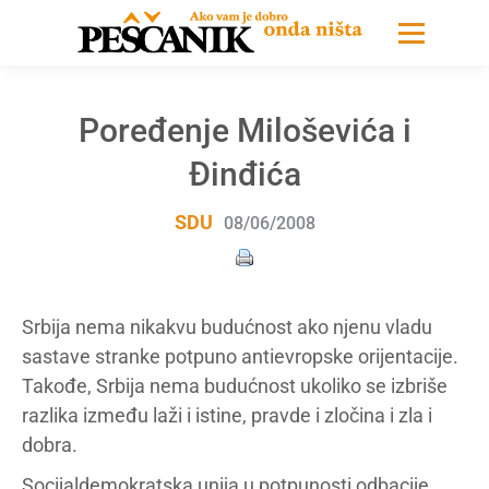
Poređenje Miloševića i
Đinđića
SDU
08/06/2008
Srbija nema nikakvu budućnost ako njenu vladu
sastave stranke potpuno antievropske orijentacije.
Takođe, Srbija nema budućnost ukoliko se izbriše
razlika između laži i istine, pravde i zločina i zla i
dobra.
Socijaldemokratska unija u potpunosti odbacije