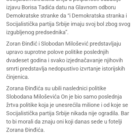
izjavu Borisa Tadića datu na Glavnom odboru
Demokratske stranke da “i Demokratska stranka i
Socijalistička partija Srbije imaju svoj bol zbog svog
izgubljenog predsednika”.
Zoran Đinđić i Slobodan Milošević predstavljaju
upravo suprotne polove politike poslednjih
dvadeset godina i svako izjednačavanje njihovih
smrti predstavlja nedopustivo izvrtanje istorijskih
činjenica.
Zorana Đinđića su ubili naslednici politike
Slobodana Miloševića On je bio samo poslednja
žrtva politike koja je unesrećila milione i od koje se
Socijalistička partija Srbije nikada nije ogradila. Bar
to bi morali da znaju oni koji danas sede u fotelji
Zorana Đinđića.