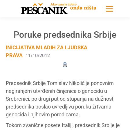
Poruke predsednika Srbije
INICIJATIVA MLADIH ZA LJUDSKA
PRAVA
11/10/2012
Predsednik Srbije Tomislav Nikolić je ponovnim
negiranjem utvrđenih činjenica o genocidu u
Srebrenici, po drugi put od stupanja na dužnost
predsednika poslao uvredljivu poruku žrtvama
genocida i njihovim porodicama.
Tokom zvanične posete Italiji, predsednik Srbije je