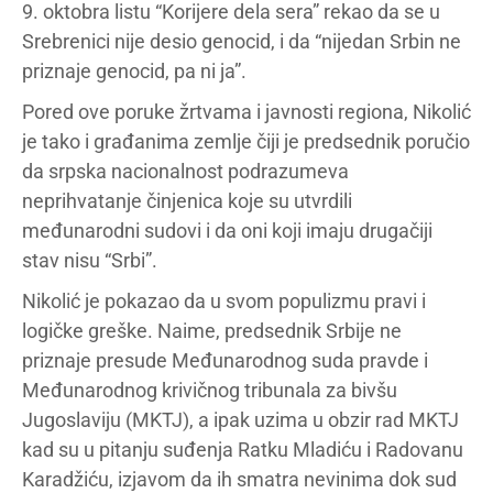
9. oktobra listu “Korijere dela sera” rekao da se u
Srebrenici nije desio genocid, i da “nijedan Srbin ne
priznaje genocid, pa ni ja”.
Pored ove poruke žrtvama i javnosti regiona, Nikolić
je tako i građanima zemlje čiji je predsednik poručio
da srpska nacionalnost podrazumeva
neprihvatanje činjenica koje su utvrdili
međunarodni sudovi i da oni koji imaju drugačiji
stav nisu “Srbi”.
Nikolić je pokazao da u svom populizmu pravi i
logičke greške. Naime, predsednik Srbije ne
priznaje presude Međunarodnog suda pravde i
Međunarodnog krivičnog tribunala za bivšu
Jugoslaviju (MKTJ), a ipak uzima u obzir rad MKTJ
kad su u pitanju suđenja Ratku Mladiću i Radovanu
Karadžiću, izjavom da ih smatra nevinima dok sud