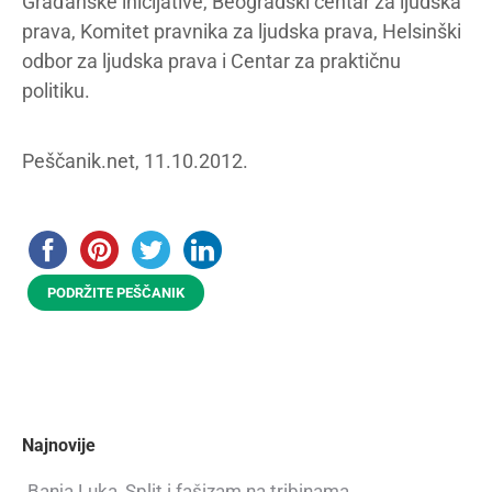
Građanske inicijative, Beogradski centar za ljudska
prava, Komitet pravnika za ljudska prava, Helsinški
odbor za ljudska prava i Centar za praktičnu
politiku.
Peščanik.net, 11.10.2012.
PODRŽITE PEŠČANIK
Najnovije
Banja Luka, Split i fašizam na tribinama